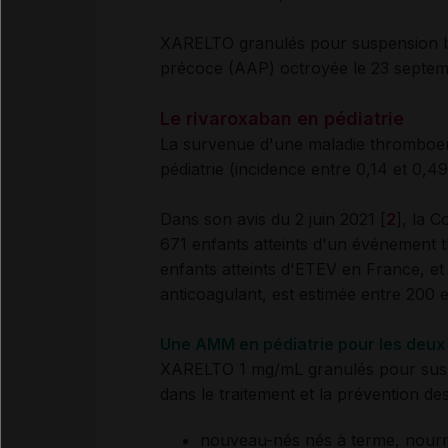
XARELTO granulés pour suspension bu
précoce (AAP) octroyée le 23 septem
Le rivaroxaban en pédiatrie
La survenue d'une maladie thromboe
pédiatrie (incidence entre 0,14 et 0,
Dans son avis du 2 juin 2021 [
2
], la 
671 enfants atteints d'un événement
enfants atteints d'ETEV en France, et
anticoagulant, est estimée entre 200 
Une AMM en pédiatrie pour les deu
XARELTO 1 mg/mL granulés pour sus
dans le traitement et la prévention de
nouveau-nés nés à terme, nourri