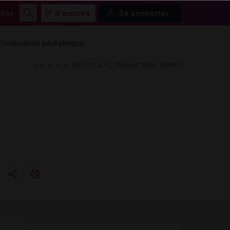
ités
S'inscrire
Se connecter
Rechercher
'indication pédiatrique
(aucun avis, cliquez pour noter)
Copier l'url