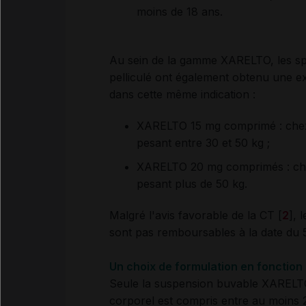
moins de 18 ans
.
Au sein de la gamme XARELTO, les s
pelliculé ont également obtenu une e
dans cette même indication :
XARELTO 15 mg comprimé : chez 
pesant entre 30 et 50 kg ;
XARELTO 20 mg comprimés : chez
pesant plus de 50 kg.
Malgré l'avis favorable de la CT [
2
], 
sont pas remboursables à la date du 
Un choix de formulation en fonction
Seule la suspension buvable XARELTO 
corporel est compris entre au moins 2