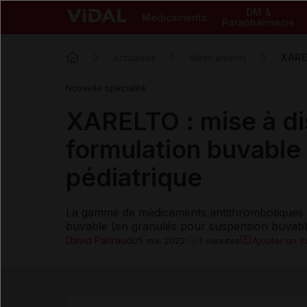
DM &
Médicaments
Parapharmacie
XAREL
Actualités
Médicaments
Nouvelle spécialité
XARELTO : mise à di
formulation buvable 
pédiatrique
La gamme de médicaments antithrombotiques
buvable (en granulés pour suspension buvable)
David Paitraud
Ajouter un 
05 mai 2022
7 minutes