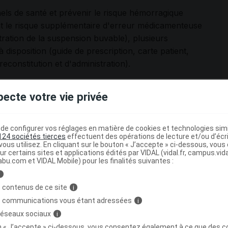
ls de santé et prévenir le risque
hémorragique
 le risque supplémentaire d'erreur médicamenteuse
istration de la suspension buvable), plusieurs
isposition (guide de prescription, carte patient,
 reconstitution et d'administration).
pension buvable est agréé aux collectivités et
pecte votre vie privée
ic (hors honoraires de dispensation) s'élève, selon la
 flacon de 100 mL et à 28,36 euros TTC le flacon de
e configurer vos réglages en matière de cookies et technologies simil
124 sociétés tierces
effectuent des opérations de lecture et/ou d’écr
ous utilisez. En cliquant sur le bouton « J’accepte » ci-dessous, vou
ur certains sites et applications édités par VIDAL (vidal.fr, campus.vidal.
abu.com et VIDAL Mobile) pour les finalités suivantes :
i
ombotiques XARELTO (
rivaroxaban
) compte une nouvelle
 contenus de ce site
i
e à l'utilisation en pédiatrie :
s communications vous étant adressées
i
 réseaux sociaux
i
r suspension buvable
on « J’accepte » ci-dessous, vous consentez également à ce que des co