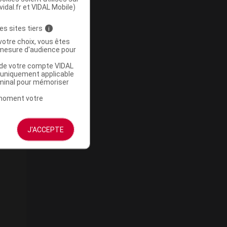
vidal.fr et VIDAL Mobile)
es sites tiers
i
votre choix, vous êtes
mesure d'audience pour
u de votre compte VIDAL
a uniquement applicable
rminal pour mémoriser
t moment votre
J'ACCEPTE