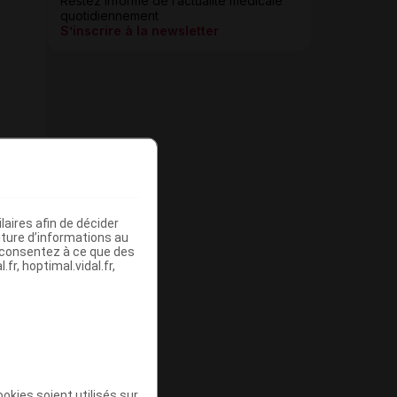
Restez informé de l’actualité médicale
quotidiennement
S’inscrire à la newsletter
aires afin de décider
iture d’informations au
s consentez à ce que des
fr, hoptimal.vidal.fr,
okies soient utilisés sur