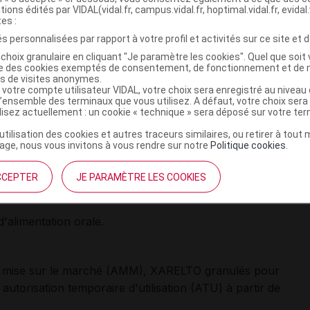
tions édités par VIDAL(vidal.fr, campus.vidal.fr, hoptimal.vidal.fr, evidal.
vable est indiqué dans le traitement des événements
tes :
 la prévention des récidives sous forme d'ETEV, chez
s personnalisées par rapport à votre profil et activités sur ce site et d
issons et les jeunes enfants, les enfants et les
choix granulaire en cliquant "Je paramètre les cookies". Quel que soit 
ise des cookies exemptés de consentement, de fonctionnement et de 
près au moins 5 jours d'anticoagulation initiale par voie
es de visites anonymes.
bose veineuse profonde »
et
« Embolie pulmonaire »
).
 votre compte utilisateur VIDAL, votre choix sera enregistré au nivea
l’ensemble des terminaux que vous utilisez. A défaut, votre choix ser
ilisez actuellement : un cookie « technique » sera déposé sur votre te
mois, le traitement par XARELTO concerne uniquement les
’utilisation des cookies et autres traceurs similaires, ou retirer à tou
ge, nous vous invitons à vous rendre sur notre
Politique cookies
.
emaines de gestation ;
CCEPTER
JE PARAMÈTRE LES COOKIES
'alimentation orale.
de mise sur le marché (AMM),
XARELTO granulés pour
utorisation temporaire d'utilisation (ATU) à partir de