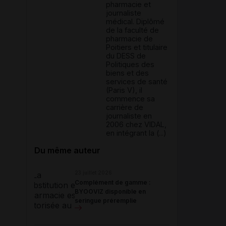
pharmacie et
journaliste
médical. Diplômé
de la faculté de
pharmacie de
Poitiers et titulaire
du DESS de
Politiques des
biens et des
services de santé
(Paris V), il
commence sa
carrière de
journaliste en
2006 chez VIDAL,
en intégrant la (...)
Du même auteur
23 juillet 2026
Complément de gamme :
BYOOVIZ disponible en
seringue préremplie