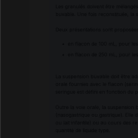
Les granulés doivent être mélangés
buvable. Une fois reconstituée, la
Deux présentations sont proposée
en flacon de 100 mL, pour les
en flacon de 250 mL, pour les
La suspension buvable doit être ad
orale fournies avec le flacon (seri
seringue est défini en fonction du p
Outre la voie orale, la suspensio
(nasogastrique ou gastrique). Elle
do
ou lait infantile) ou au cours des r
quantité de liquide type.