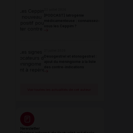
22 juillet 2026
[PODCAST] Iatrogénie
médicamenteuse : connaissez-
vous les Ceppim ?
21 juillet 2026
Désogestrel et étonogestrel :
ajout du méningiome à la liste
des contre-indications
Voir toutes les actualités de cet auteur
Newsletter