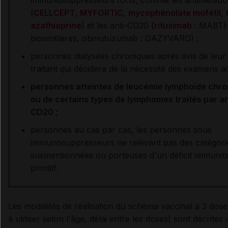
(
CELLCEPT
,
MYFORTIC
,
mycophénolate mofétil
,
azathioprine
) et les anti-CD20 (
rituximab
: MABTH
biosimilaires, obinutuzumab : GAZYVARO) ;
personnes dialysées chroniques après avis de leu
traitant qui décidera de la nécessité des examens
a
personnes
atteintes de leucémie lymphoïde chro
ou de certains types de lymphomes traités par an
CD20 ;
personnes au cas par cas, les personnes sous
immunosuppresseurs ne relevant pas des catégori
susmentionnées ou porteuses d'un déficit immunita
primitif.
Les modalités de réalisation du schéma vaccinal à 3 dose
à utiliser selon l'âge, délai entre les doses) sont décrites 