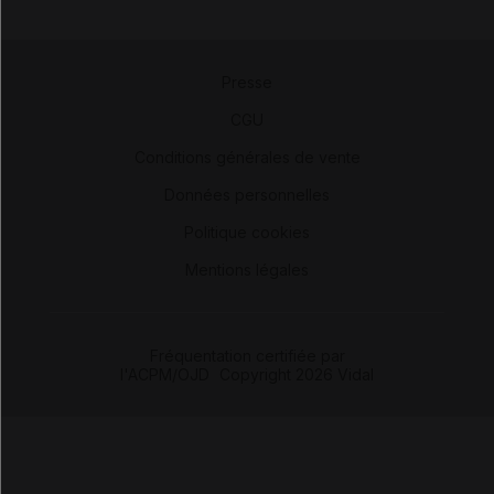
Presse
-
CGU
-
Conditions générales de vente
-
Données personnelles
-
Politique cookies
-
Mentions légales
Fréquentation certifiée par
l'ACPM/OJD
|
Copyright 2026 Vidal