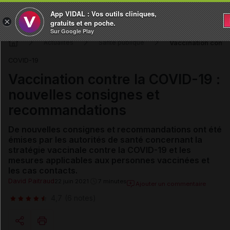
App VIDAL : Vos outils cliniques,
×
gratuits et en poche.
Sur Google Play
Vaccination contr
Actualités
Santé publique
COVID-19
Vaccination contre la COVID-19 :
nouvelles consignes et
recommandations
De nouvelles consignes et recommandations ont été
émises par les autorités de santé concernant la
stratégie vaccinale contre la COVID-19 et les
mesures applicables aux personnes vaccinées et
les cas contacts.
David Paitraud
22 juin 2021
7 minutes
Ajouter un commentaire
4,7
(6 notes)