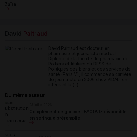
Zaïre
David
Paitraud
David Paitraud est docteur en
pharmacie et journaliste médical.
Diplômé de la faculté de pharmacie de
Poitiers et titulaire du DESS de
Politiques des biens et des services de
santé (Paris V), il commence sa carrière
de journaliste en 2006 chez VIDAL, en
intégrant la (...)
Du même auteur
23 juillet 2026
Complément de gamme : BYOOVIZ disponible
en seringue préremplie
22 juillet 2026