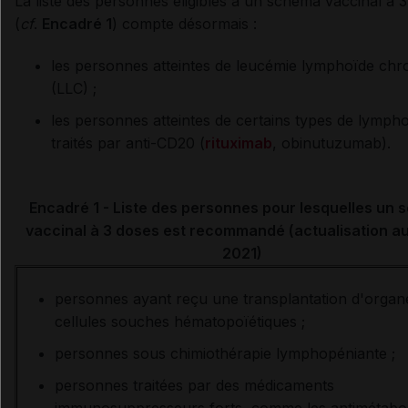
La liste des personnes éligibles à un schéma vaccinal à 
(
cf
.
Encadré 1
) compte désormais :
les personnes atteintes de leucémie lymphoïde chr
(LLC) ;
les personnes atteintes de certains types de lymp
traités par anti-CD20 (
rituximab
, obinutuzumab).
Encadré 1 - Liste des personnes pour lesquelles un
vaccinal à 3 doses est recommandé (actualisation au 
2021)
personnes ayant reçu une transplantation d'organ
cellules souches hématopoïétiques ;
personnes sous chimiothérapie lymphopéniante ;
personnes traitées par des médicaments
immunosuppresseurs forts, comme les antimétabol