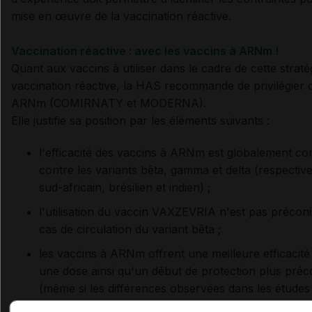
mise en œuvre de la vaccination réactive.
Vaccination réactive : avec les vaccins à ARNm !
Quant aux vaccins à utiliser dans le cadre de cette straté
vaccination réactive, la HAS recommande de privilégier 
ARNm (COMIRNATY et MODERNA).
Elle justifie sa position par les éléments suivants :
l'efficacité des vaccins à ARNm est globalement c
contre les variants bêta, gamma et delta (respecti
sud-africain, brésilien et indien) ;
l'utilisation du vaccin VAXZEVRIA n'est pas précon
cas de circulation du variant bêta ;
les vaccins à ARNm offrent une meilleure efficacité
une dose ainsi qu'un début de protection plus pré
(même si les différences observées dans les études
observationnelles sont plus faibles que celles obse