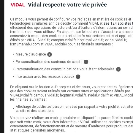
Vidal respecte votre vie privée
antérieurement dans les essais)
.
Ce module vous permet de configurer vos réglages en matière de cookies et
technologies similaires afin de décider comment VIDAL et
ses 124 sociétés 
Dans la vaccination réactive, le vaccin à ARNm est re
effectuent des opérations de lecture et/ou d’écriture d’informations au sein 
terminaux que vous utilisez. En cliquant sur le bouton « J’accepte » ci-dess
y compris pour les personnes incomplètement vaccinées
consentez à ce que des cookies soient utilisés sur certains sites et applicat
débuté leur schéma avec VAXZEVRIA.
édités par VIDAL (vidal.fr, campus.vidal.fr, hoptimal.vidal.fr, evidal.vidal.fr,
fr.m3manabu.com et VIDAL Mobile) pour les finalités suivantes :
Mesure d’audience
i
Vacciné et cas contact : les recommandations 
Personnalisation des contenus de ce site
i
Depuis le début de l'épidémie de COVID-19 en France, la 
Personnalisation des communications vous étant adressées
i
de lutte repose sur la triade
"Tester, alerter, protéger"
. L
Interaction avec les réseaux sociaux
i
des personnes COVID positives ou des personnes cas co
une des mesures mise en œuvre pour limiter les contami
En cliquant sur le bouton « J’accepte » ci-dessous, vous consentez égaleme
que des cookies soient utilisés sur certains sites et applications édités par
Cette mesure d'isolement est-elle toujours nécessaire ch
VIDAL(vidal.fr, campus.vidal.fr, hoptimal.vidal.fr, evidal.vidal.fr et VIDAL Mobi
les finalités suivantes :
personnes ayant bénéficié d'un schéma vaccinal comple
Affichage de publicités personnalisées par rapport à votre profil et activité
ce site et des sites tiers
Interrogé par la DGS sur ce sujet, le Haut Conseil de Sa
Vous pouvez réaliser un choix granulaire en cliquant "Je paramètre les cooki
publique (HCSP) a précisé la stratégie à appliquer pour l
que soit votre choix, vous êtes informé que VIDAL utilise des cookies exemp
consentement, de fonctionnement et de mesure d'audience pour produire de
personnes identifiées comme cas contact, mais vaccinée
statistiques de visites anonymes.