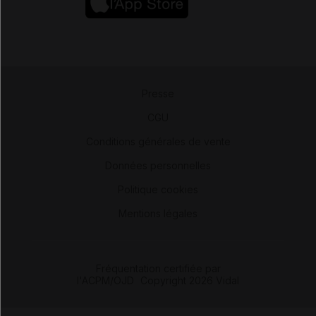
Presse
-
CGU
-
Conditions générales de vente
-
Données personnelles
-
Politique cookies
-
Mentions légales
Fréquentation certifiée par
l'ACPM/OJD
|
Copyright 2026 Vidal