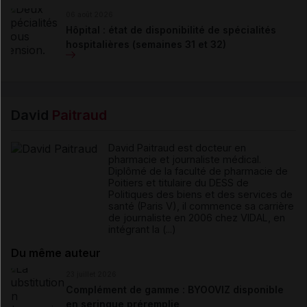
06 août 2026
Hôpital : état de disponibilité de spécialités
hospitalières (semaines 31 et 32)
David
Paitraud
David Paitraud est docteur en
pharmacie et journaliste médical.
Diplômé de la faculté de pharmacie de
Poitiers et titulaire du DESS de
Politiques des biens et des services de
santé (Paris V), il commence sa carrière
de journaliste en 2006 chez VIDAL, en
intégrant la (...)
Du même auteur
23 juillet 2026
Complément de gamme : BYOOVIZ disponible
en seringue préremplie