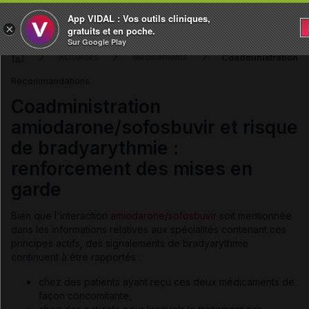
App VIDAL : Vos outils cliniques,
×
gratuits et en poche.
Sur Google Play
Coadministration a
Actualités
Médicaments
Recommandations
Coadministration
amiodarone/sofosbuvir et risque
de bradyarythmie :
renforcement des mises en
garde
Bien que l'interaction
amiodarone
/
sofosbuvir
soit mentionnée
dans les informations relatives aux spécialités contenant ces
principes actifs, des signalements de bradyarythmie
continuent à être rapportés :
chez des patients ayant reçu ces deux médicaments de
façon concomitante,