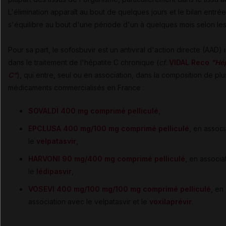
L'élimination apparaît au bout de quelques jours et le bilan entrée
s'équilibre au bout d'une période d'un à quelques mois selon les 
Pour sa part, le sofosbuvir est un antiviral d'action directe (AAD)
dans le traitement de l'hépatite C chronique (
cf
.
VIDAL Reco
"Hép
C"
), qui entre, seul ou en association, dans la composition de plu
médicaments commercialisés en France :
SOVALDI 400 mg comprimé pelliculé
,
EPCLUSA 400 mg/100 mg comprimé pelliculé
, en assoc
le
velpatasvir
,
HARVONI 90 mg/400 mg comprimé pelliculé
, en associa
le
lédipasvir
,
VOSEVI 400 mg/100 mg/100 mg comprimé pelliculé
, en
association avec le velpatasvir et le
voxilaprévir
.