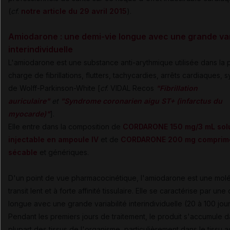
(
cf
.
notre article du 29 avril 2015
).
Amiodarone :
une demi-vie longue avec une grande var
interindividuelle
L'amiodarone est une substance anti-arythmique utilisée dans la 
charge de fibrillations, flutters, tachycardies, arrêts cardiaques,
de Wolff-Parkinson-White [
cf
. VIDAL Recos
"Fibrillation
auriculaire"
et
"Syndrome coronarien aigu ST+ (infarctus du
myocarde)"
].
Elle entre dans la composition de
CORDARONE 150 mg/3 mL solu
injectable en ampoule IV
et de
CORDARONE 200 mg comprim
sécable
et génériques.
D'un point de vue pharmacocinétique, l'amiodarone est une mol
transit lent et à forte affinité tissulaire. Elle se caractérise par une
longue avec une grande variabilité interindividuelle (20 à 100 jour
Pendant les premiers jours de traitement, le produit s'accumule d
plupart des tissus de l'organisme, particulièrement dans le tissu 