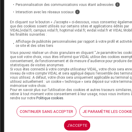
Personnalisation des communications vous étant adressées
i
AMIODARONE BIOGARAN 200 mg cp séc
Interaction avec les réseaux sociaux
i
AMIODARONE CRISTERS 200 mg cp séc
En cliquant sur le bouton « J’accepte » ci-dessous, vous consentez égaleme
AMIODARONE EG 200 mg cp séc
que des cookies soient utilisés sur certains sites et applications édités par
VIDAL(vidal.fr, campus.vidal.fr, hoptimal.vidal.fr, evidal.vidal.fr et VIDAL Mobi
les finalités suivantes :
AMIODARONE ISOMED 200 mg cp séc
Affichage de publicités personnalisées par rapport à votre profil et activité
AMIODARONE MYLAN 200 mg cp séc
ce site et des sites tiers
Vous pouvez réaliser un choix granulaire en cliquant "Je paramètre les cooki
AMIODARONE RANBAXY 200 mg cp séc
que soit votre choix, vous êtes informé que VIDAL utilise des cookies exemp
consentement, de fonctionnement et de mesure d'audience pour produire de
AMIODARONE RATIOPHARM 200 mg cp séc
statistiques de visites anonymes.
Si vous êtes connecté à votre compte utilisateur VIDAL, votre choix sera enre
AMIODARONE SANDOZ 200 mg cp séc
niveau de votre compte VIDAL et sera appliqué depuis l’ensemble des termin
vous utilisez. A défaut, votre choix sera uniquement applicable au terminal 
AMIODARONE TEVA 200 mg cp séc
utilisez actuellement : un cookie « technique » sera déposé sur votre termina
mémoriser votre choix.
AMIODARONE ZENTIVA 200 mg cp séc
Pour en savoir plus sur l’utilisation des cookies et autres traceurs similaires
retirer à tout moment votre consentement à leur usage, nous vous invitons 
rendre sur notre
Politique cookies
.
AMIODARONE ZYDUS 200 mg cp séc
CORDARONE 150 mg/3 ml sol p perf IV
CONTINUER SANS ACCEPTER
JE PARAMÈTRE LES COOKI
CORDARONE 200 mg cp séc
J'ACCEPTE
EPCLUSA 400 mg/100 mg cp pellic