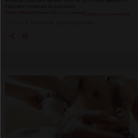
arrêté au cours des derniers mois, et qui doivent débuter un
traitement contenant du sofosbuvir.
David Paitraud
26 février 2020
4 minutes
Ajouter un commentaire
(aucun avis, cliquez pour noter)
Copier l'url
Email