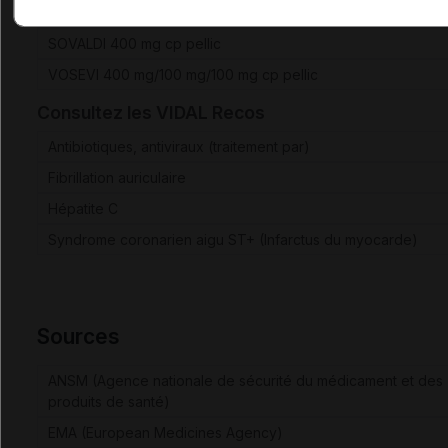
HARVONI 90 mg/400 mg cp pellic
SOVALDI 400 mg cp pellic
VOSEVI 400 mg/100 mg/100 mg cp pellic
Consultez les VIDAL Recos
Antibiotiques, antiviraux (traitement par)
Fibrillation auriculaire
Hépatite C
Syndrome coronarien aigu ST+ (Infarctus du myocarde)
Sources
ANSM (Agence nationale de sécurité du médicament et des
produits de santé)
EMA (European Medicines Agency)