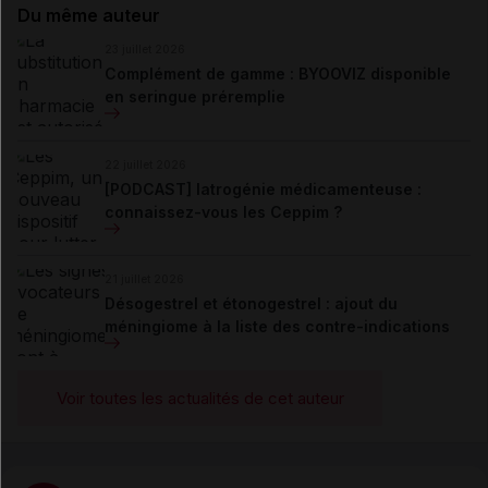
Du même auteur
23 juillet 2026
Complément de gamme : BYOOVIZ disponible
en seringue préremplie
22 juillet 2026
[PODCAST] Iatrogénie médicamenteuse :
connaissez-vous les Ceppim ?
21 juillet 2026
Désogestrel et étonogestrel : ajout du
méningiome à la liste des contre-indications
Voir toutes les actualités de cet auteur