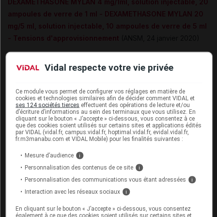
DEXAMETHASONE MYLAN 4 mg/1ml, solution injectable, 20
ampoules de verre de 1 ml - DEXAMETHASONE MYLAN 20
mg/5 ml, solution injectable, 10 ampoules de verre de 5 ml
- Tensions d'approvisionnement
(ANSM, 24 janvier 2020)
MIOCHOLE 20 mg, poudre et solvant pour solution intra-
Vidal respecte votre vie privée
oculaire - Remise à disposition
(ANSM, 27 janvier 2020)
ARACYTINE 100 mg, poudre et solvant pour solution
Ce module vous permet de configurer vos réglages en matière de
cookies et technologies similaires afin de décider comment VIDAL et
injectable - Tension d'approvisionnement- ARACYTINE 2
ses 124 sociétés tierces
effectuent des opérations de lecture et/ou
g, poudre pour solution pour perfusion (I.V.) – Remise à
d’écriture d’informations au sein des terminaux que vous utilisez. En
cliquant sur le bouton « J’accepte » ci-dessous, vous consentez à ce
disposition
(ANSM, 28 janvier 2020)
que des cookies soient utilisés sur certains sites et applications édités
par VIDAL (vidal.fr, campus.vidal.fr, hoptimal.vidal.fr, evidal.vidal.fr,
fr.m3manabu.com et VIDAL Mobile) pour les finalités suivantes :
Cet article d'actualité rédigé par un auteur scientifique
reflète l'état des connaissances sur le sujet traité à la
Mesure d’audience
i
date de sa publication. Il ne s'agit pas d'une page
Personnalisation des contenus de ce site
i
encyclopédique régulièrement remise à jour. L'évolution
Personnalisation des communications vous étant adressées
i
ultérieure des connaissances scientifiques peut le
Interaction avec les réseaux sociaux
i
rendre en tout ou partie caduc.
Consultez notre charte
éthique et déontologique
En cliquant sur le bouton « J’accepte » ci-dessous, vous consentez
également à ce que des cookies soient utilisés sur certains sites et