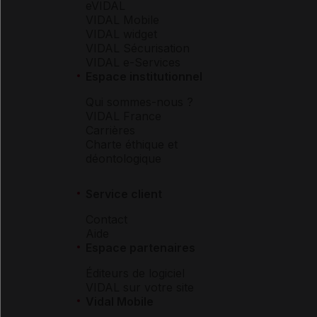
eVIDAL
VIDAL Mobile
VIDAL widget
VIDAL Sécurisation
VIDAL e-Services
Espace institutionnel
Qui sommes-nous ?
VIDAL France
Carrières
Charte éthique et
déontologique
Service client
Contact
Aide
Espace partenaires
Éditeurs de logiciel
VIDAL sur votre site
Vidal Mobile