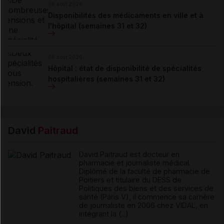
06 août 2026
Disponibilités des médicaments en ville et à
l'hôpital (semaines 31 et 32)
06 août 2026
Hôpital : état de disponibilité de spécialités
hospitalières (semaines 31 et 32)
David
Paitraud
David Paitraud est docteur en
pharmacie et journaliste médical.
Diplômé de la faculté de pharmacie de
Poitiers et titulaire du DESS de
Politiques des biens et des services de
santé (Paris V), il commence sa carrière
de journaliste en 2006 chez VIDAL, en
intégrant la (...)