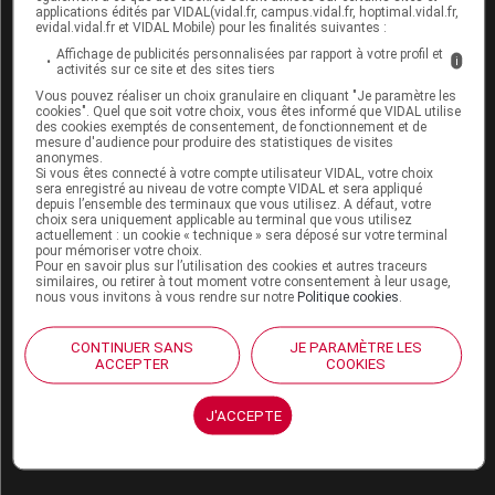
applications édités par VIDAL(vidal.fr, campus.vidal.fr, hoptimal.vidal.fr,
evidal.vidal.fr et VIDAL Mobile) pour les finalités suivantes :
Affichage de publicités personnalisées par rapport à votre profil et
i
activités sur ce site et des sites tiers
Pour aller plus loin
Vous pouvez réaliser un choix granulaire en cliquant "Je paramètre les
cookies". Quel que soit votre choix, vous êtes informé que VIDAL utilise
des cookies exemptés de consentement, de fonctionnement et de
Consultez les monographies VIDAL
mesure d'audience pour produire des statistiques de visites
anonymes.
ARACYTINE 2 g pdre p sol p perf IV
Si vous êtes connecté à votre compte utilisateur VIDAL, votre choix
sera enregistré au niveau de votre compte VIDAL et sera appliqué
depuis l’ensemble des terminaux que vous utilisez. A défaut, votre
DEXAMETHASONE MYLAN 20 mg/5 ml sol inj en
choix sera uniquement applicable au terminal que vous utilisez
ampoule
actuellement : un cookie « technique » sera déposé sur votre terminal
pour mémoriser votre choix.
DEXAMETHASONE MYLAN 4 mg/1 ml sol inj en
Pour en savoir plus sur l’utilisation des cookies et autres traceurs
similaires, ou retirer à tout moment votre consentement à leur usage,
ampoule
nous vous invitons à vous rendre sur notre
Politique cookies
.
MIOCHOLE 20 mg pdre/solv p sol IO
CONTINUER SANS
JE PARAMÈTRE LES
Consultez les VIDAL Recos
ACCEPTER
COOKIES
Leucémies aiguës de l'adulte
J'ACCEPTE