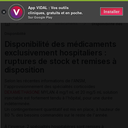
App VIDAL : Vos outils
Installer
×
cliniques, gratuits et en poche.
Sur Google Play
Disponibilité des m
Actualités
Médicaments
Disponibilité
Disponibilité des médicaments
exclusivement hospitaliers :
ruptures de stock et remises à
disposition
Selon les récentes informations de l'ANSM,
l'approvisionnement des spécialités corticoïdes
DEXAMETHASONE
MYLAN 4 mg/1 mL et 20 mg/5 mL solution
injectable est fortement tendu à l'hôpital, pour une durée
indéterminée.
Un contingentement quantitatif est mis en place, à hauteur de
80 % des besoins commandés sur le reste de l'année.
À l'inverse, 2 spécialités hospitalières sont remises à