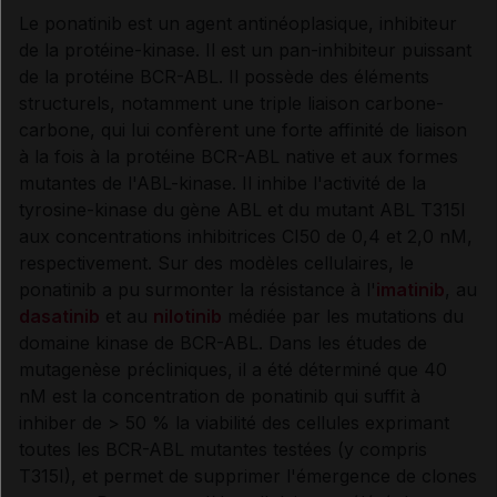
Le ponatinib est un agent antinéoplasique, inhibiteur
de la protéine-kinase. Il
est un pan-inhibiteur puissant
Synthèse
de la protéine BCR-ABL. Il possède des éléments
structurels, notamment une triple liaison carbone-
INDICATIONS ET MODALITÉS D'ADMINISTRATION
carbone, qui lui confèrent une forte affinité de liaison
à la fois à la protéine BCR-ABL native et aux formes
mutantes de l'ABL-kinase. Il inhibe l'activité de la
Indications
tyrosine-kinase du gène ABL et du mutant ABL T315I
aux concentrations inhibitrices CI50 de 0,4 et 2,0 nM,
Posologie
respectivement. Sur des modèles cellulaires, le
ponatinib a pu surmonter la résistance à l'
imatinib
, au
dasatinib
et au
nilotinib
médiée par les mutations du
Modalités d'administration du traitement
domaine kinase de BCR-ABL. Dans les études de
mutagenèse précliniques, il a été déterminé que 40
nM est la concentration de ponatinib qui suffit à
inhiber de > 50 % la viabilité des cellules exprimant
INFORMATIONS RELATIVES À LA SÉCURITÉ DU
PATIENT
toutes les BCR-ABL mutantes testées (y compris
T315I), et permet de supprimer l'émergence de clones