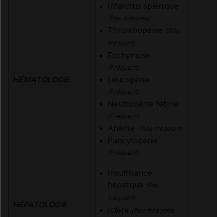
Infarctus splénique
(Peu fréquent)
Thrombopénie
(Très
fréquent)
Ecchymose
(Fréquent)
HÉMATOLOGIE
Leucopénie
(Fréquent)
Neutropénie fébrile
(Fréquent)
Anémie
(Très fréquent)
Pancytopénie
(Fréquent)
Insuffisance
hépatique
(Peu
fréquent)
HÉPATOLOGIE
Ictère
(Peu fréquent)