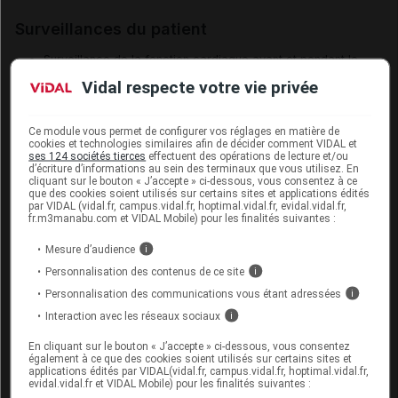
Surveillances du patient
Surveillance de la fonction cardiaque avant et pendant le
traitement
Vidal respecte votre vie privée
Surveillance de la fonction hépatique avant et pendant le
traitement
Ce module vous permet de configurer vos réglages en matière de
cookies et technologies similaires afin de décider comment VIDAL et
Surveillance de la formule sanguine tous les 15 jours
ses 124 sociétés tierces
effectuent des opérations de lecture et/ou
pendant 3 mois puis tous les mois pendant le traitement
d’écriture d’informations au sein des terminaux que vous utilisez. En
cliquant sur le bouton « J’accepte » ci-dessous, vous consentez à ce
Surveillance de la lipase sérique toutes les 2 semaines
que des cookies soient utilisés sur certains sites et applications édités
par VIDAL (vidal.fr, campus.vidal.fr, hoptimal.vidal.fr, evidal.vidal.fr,
pendant 2 mois puis périodiquement
fr.m3manabu.com et VIDAL Mobile) pour les finalités suivantes :
Surveillance par un test de dépistage d'une infection par
Mesure d’audience
i
le virus de l'hépatite B avant le traitement
Personnalisation des contenus de ce site
i
Personnalisation des communications vous étant adressées
i
Mesures à associer au traitement
Interaction avec les réseaux sociaux
i
Interrompre l'allaitement pendant le traitement
En cliquant sur le bouton « J’accepte » ci-dessous, vous consentez
également à ce que des cookies soient utilisés sur certains sites et
applications édités par VIDAL(vidal.fr, campus.vidal.fr, hoptimal.vidal.fr,
evidal.vidal.fr et VIDAL Mobile) pour les finalités suivantes :