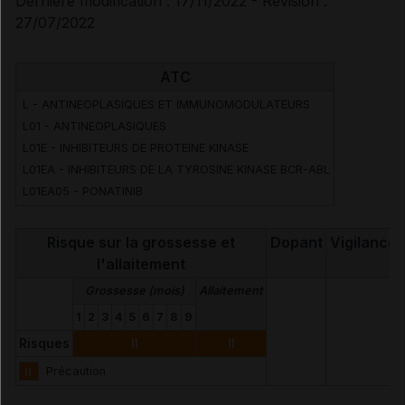
Dernière modification : 17/11/2022 - Révision :
27/07/2022
ATC
L - ANTINEOPLASIQUES ET IMMUNOMODULATEURS
L01 - ANTINEOPLASIQUES
L01E - INHIBITEURS DE PROTEINE KINASE
L01EA - INHIBITEURS DE LA TYROSINE KINASE BCR-ABL
L01EA05 - PONATINIB
Risque sur la grossesse et
Dopant
Vigilance
l'allaitement
Grossesse (mois)
Allaitement
1
2
3
4
5
6
7
8
9
Risques
II
II
II
Précaution