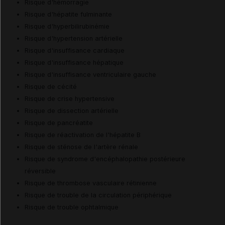
Risque d'hémorragie
Risque d'hépatite fulminante
Risque d'hyperbilirubinémie
Risque d'hypertension artérielle
Risque d'insuffisance cardiaque
Risque d'insuffisance hépatique
Risque d'insuffisance ventriculaire gauche
Risque de cécité
Risque de crise hypertensive
Risque de dissection artérielle
Risque de pancréatite
Risque de réactivation de l'hépatite B
Risque de sténose de l'artère rénale
Risque de syndrome d'encéphalopathie postérieure
réversible
Risque de thrombose vasculaire rétinienne
Risque de trouble de la circulation périphérique
Risque de trouble ophtalmique