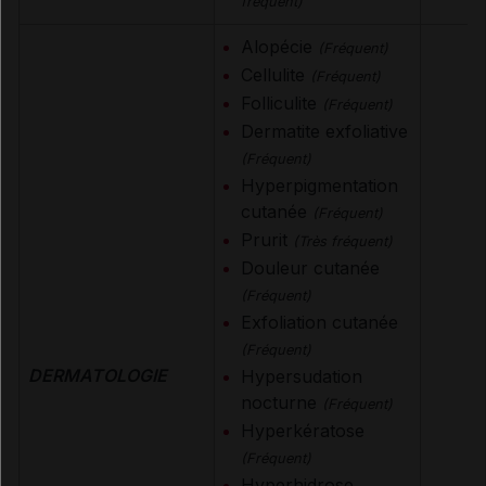
fréquent)
Alopécie
(Fréquent)
Cellulite
(Fréquent)
Folliculite
(Fréquent)
Dermatite exfoliative
(Fréquent)
Hyperpigmentation
cutanée
(Fréquent)
Prurit
(Très fréquent)
Douleur cutanée
(Fréquent)
Exfoliation cutanée
(Fréquent)
DERMATOLOGIE
Hypersudation
nocturne
(Fréquent)
Hyperkératose
(Fréquent)
Hyperhidrose