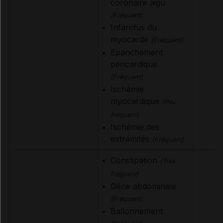
coronaire aigu
(Fréquent)
Infarctus du
myocarde
(Fréquent)
Epanchement
péricardique
(Fréquent)
Ischémie
myocardique
(Peu
fréquent)
Ischémie des
extrémités
(Fréquent)
Constipation
(Très
fréquent)
Gêne abdominale
(Fréquent)
Ballonnement