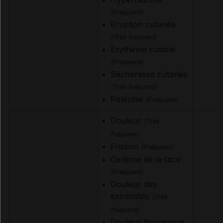
(Fréquent)
Eruption cutanée
(Très fréquent)
Erythème cutané
(Fréquent)
Sécheresse cutanée
(Très fréquent)
Pétéchie
(Fréquent)
Douleur
(Très
fréquent)
Frisson
(Fréquent)
Oedème de la face
(Fréquent)
Douleur des
extrémités
(Très
fréquent)
Douleur thoracique