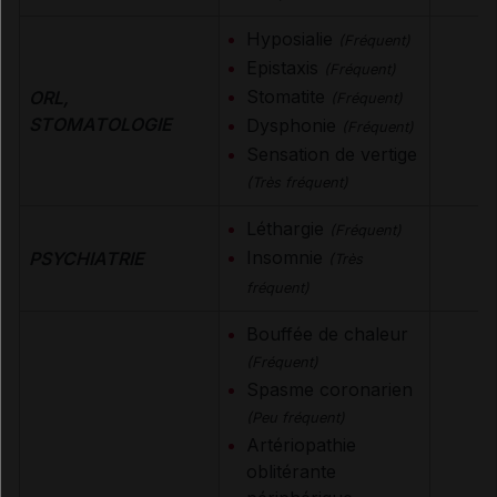
Hyposialie
(Fréquent)
Epistaxis
(Fréquent)
Stomatite
ORL,
(Fréquent)
STOMATOLOGIE
Dysphonie
(Fréquent)
Sensation de vertige
(Très fréquent)
Léthargie
(Fréquent)
Insomnie
PSYCHIATRIE
(Très
fréquent)
Bouffée de chaleur
(Fréquent)
Spasme coronarien
(Peu fréquent)
Artériopathie
oblitérante