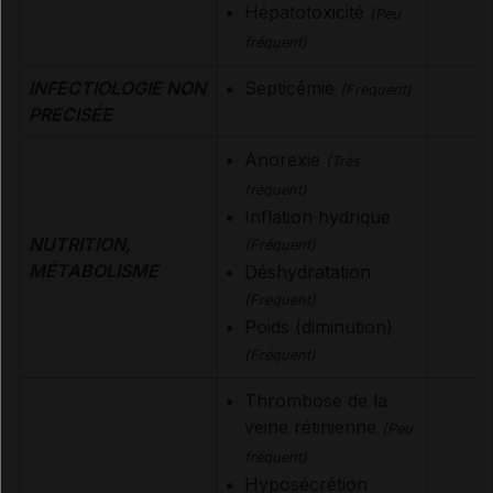
Hépatotoxicité
(Peu
fréquent)
INFECTIOLOGIE NON
Septicémie
(Fréquent)
PRECISÉE
Anorexie
(Très
fréquent)
Inflation hydrique
NUTRITION,
(Fréquent)
MÉTABOLISME
Déshydratation
(Fréquent)
Poids (diminution)
(Fréquent)
Thrombose de la
veine rétinienne
(Peu
fréquent)
Hyposécrétion