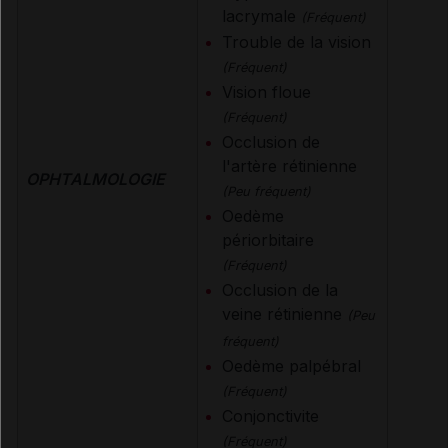
lacrymale
(Fréquent)
Trouble de la vision
(Fréquent)
Vision floue
(Fréquent)
Occlusion de
l'artère rétinienne
OPHTALMOLOGIE
(Peu fréquent)
Oedème
périorbitaire
(Fréquent)
Occlusion de la
veine rétinienne
(Peu
fréquent)
Oedème palpébral
(Fréquent)
Conjonctivite
(Fréquent)