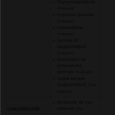
Hypophosphatémie
(Fréquent)
Hyperbilirubinémie
(Fréquent)
Hypokaliémie
(Fréquent)
Gamma GT
(augmentation)
(Fréquent)
Numération de
lymphocytes
diminuée
(Fréquent)
Lipase sérique
(augmentation)
(Très
fréquent)
Syndrome de lyse
tumorale
CANCEROLOGIE
(Peu