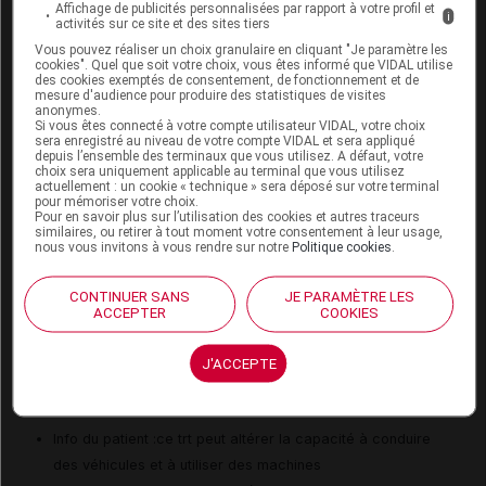
Traitement à arrêter définitivement en cas
Affichage de publicités personnalisées par rapport à votre profil et
i
activités sur ce site et des sites tiers
de...
Vous pouvez réaliser un choix granulaire en cliquant "Je paramètre les
cookies". Quel que soit votre choix, vous êtes informé que VIDAL utilise
Traitement à arrêter en cas d'absence d'amélioration
des cookies exemptés de consentement, de fonctionnement et de
clinique dans les 3 mois
mesure d'audience pour produire des statistiques de visites
anonymes.
Traitement à arrêter en cas d'apparition de signes de
Si vous êtes connecté à votre compte utilisateur VIDAL, votre choix
sera enregistré au niveau de votre compte VIDAL et sera appliqué
pancréatite
depuis l’ensemble des terminaux que vous utilisez. A défaut, votre
choix sera uniquement applicable au terminal que vous utilisez
Traitement à arrêter en cas d'hémorragie sévère
actuellement : un cookie « technique » sera déposé sur votre terminal
Traitement à arrêter en cas d'hypertension artérielle non
pour mémoriser votre choix.
Pour en savoir plus sur l’utilisation des cookies et autres traceurs
contrôlée
similaires, ou retirer à tout moment votre consentement à leur usage,
nous vous invitons à vous rendre sur notre
Politique cookies
.
Traitement à arrêter en cas d'insuffisance cardiaque
sévère
CONTINUER SANS
JE PARAMÈTRE LES
Traitement à arrêter en cas de toxicité hépatique sévère
ACCEPTER
COOKIES
J'ACCEPTE
Information des professionnels de santé et
des patients
Info du patient :ce trt peut altérer la capacité à conduire
des véhicules et à utiliser des machines