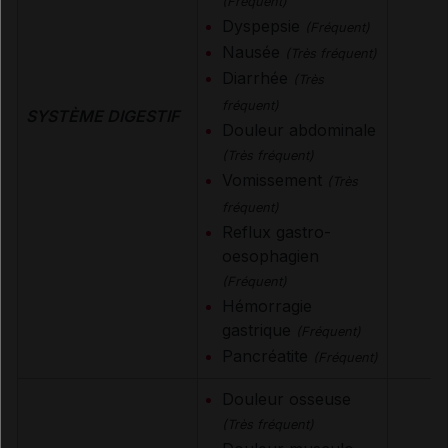
(Fréquent)
Dyspepsie
(Fréquent)
Nausée
(Très fréquent)
Diarrhée
(Très
fréquent)
SYSTÈME DIGESTIF
Douleur abdominale
(Très fréquent)
Vomissement
(Très
fréquent)
Reflux gastro-
oesophagien
(Fréquent)
Hémorragie
gastrique
(Fréquent)
Pancréatite
(Fréquent)
Douleur osseuse
(Très fréquent)