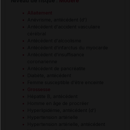
Niveau de risque :
Modéré
Allaitement
Anévrisme, antécédent (d')
Antécédent d'accident vasculaire
cérébral
Antécédent d'alcoolisme
Antécédent d'infarctus du myocarde
Antécédent d'insuffisance
coronarienne
Antécédent de pancréatite
Diabète, antécédent
Femme susceptible d'être enceinte
Grossesse
Hépatite B, antécédent
Homme en âge de procréer
Hyperlipidémie, antécédent (d')
Hypertension artérielle
Hypertension artérielle, antécédent