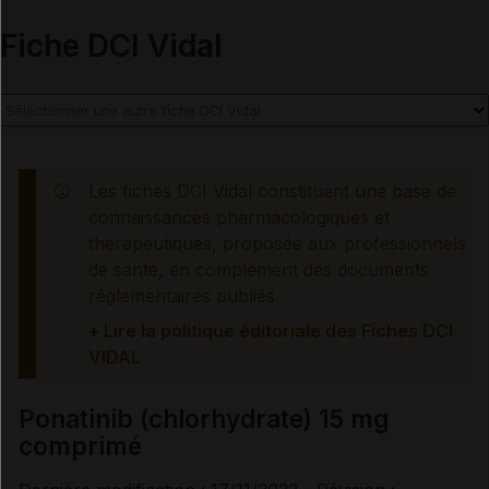
Fiche DCI Vidal
Mesures à associer au traitement
Traitement à arrêter définitivement en cas de...
Information des professionnels de santé et des
patients
Les fiches DCI Vidal constituent une base de
connaissances pharmacologiques et
thérapeutiques, proposée aux professionnels
Effets indésirables
de santé, en complément des documents
réglementaires publiés.
+ Lire la politique éditoriale des Fiches DCI
Voir aussi les substances
VIDAL
Ponatinib (chlorhydrate) 15 mg
Ponatinib chlorhydrate
comprimé