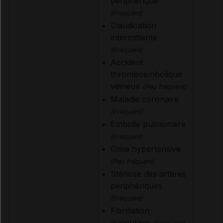
périphérique
(Fréquent)
Claudication
intermittente
(Fréquent)
Accident
thromboembolique
veineux
(Peu fréquent)
Maladie coronaire
(Fréquent)
Embolie pulmonaire
(Fréquent)
Crise hypertensive
(Peu fréquent)
Sténose des artères
périphériques
(Fréquent)
Fibrillation
auriculaire