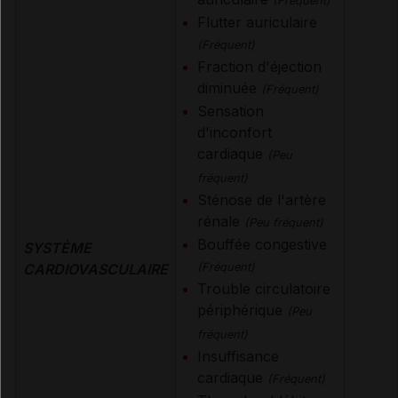
(Fréquent)
Flutter auriculaire
(Fréquent)
Fraction d'éjection
diminuée
(Fréquent)
Sensation
d'inconfort
cardiaque
(Peu
fréquent)
Sténose de l'artère
rénale
(Peu fréquent)
Bouffée congestive
SYSTÈME
CARDIOVASCULAIRE
(Fréquent)
Trouble circulatoire
périphérique
(Peu
fréquent)
Insuffisance
cardiaque
(Fréquent)