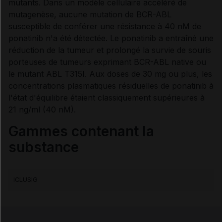
mutants. Dans un modèle cellulaire accéléré de
Contre-indications
mutagenèse, aucune mutation de BCR-ABL
susceptible de conférer une résistance à 40 nM de
Précautions
ponatinib n'a été détectée. Le ponatinib a entraîné une
réduction de la tumeur et prolongé la survie de souris
porteuses de tumeurs exprimant BCR-ABL native ou
Interactions médicamenteuses
le mutant ABL T315I. Aux doses de 30 mg ou plus, les
concentrations plasmatiques résiduelles de ponatinib à
Interactions alimentaires, phytothérapeutiques et
l'état d'équilibre étaient classiquement supérieures à
médicamenteuses
21 ng/ml (40 nM).
Gammes contenant la
Grossesse et allaitement
substance
Fertilité et Grossesse
ICLUSIG
Risques liés au traitement
Surveillances du patient