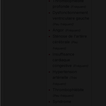
Thrombophlébite
profonde
(Fréquent)
Dysfonctionnement
ventriculaire gauche
(Peu fréquent)
Angor
(Fréquent)
Sténose de l'artère
cérébrale
(Peu
fréquent)
Insuffisance
cardiaque
congestive
(Fréquent)
Hypertension
artérielle
(Très
fréquent)
Thrombophlébite
(Peu fréquent)
Syndrome