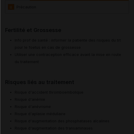
II
Précaution
Fertilité et Grossesse
Info prof de santé : informer la patiente des risques du trt
pour le foetus en cas de grossesse
Utiliser une contraception efficace avant la mise en route
du traitement
Risques liés au traitement
Risque d'accident thromboembolique
Risque d'anémie
Risque d'anévrisme
Risque d'aplasie médullaire
Risque d'augmentation des phosphatases alcalines
Risque d'augmentation des transaminases