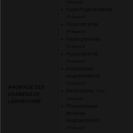
fréquent)
Hypertriglycéridémie
(Fréquent)
Hyponatrémie
(Fréquent)
Hyperglycémie
(Fréquent)
Hypocalcémie
(Fréquent)
Amylasémie
(augmentation)
(Fréquent)
ANOMALIE DES
Neutropénie
(Très
EXAMENS DE
fréquent)
LABORATOIRE
Phosphatases
alcalines
(augmentation)
(Fréquent)