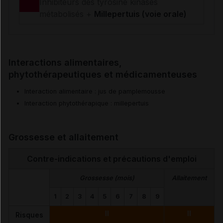
Inhibiteurs des tyrosine kinases
métabolisés +
Millepertuis (voie orale)
Interactions alimentaires,
phytothérapeutiques et médicamenteuses
Interaction alimentaire : jus de pamplemousse
Interaction phytothérapique : millepertuis
Grossesse et allaitement
Contre-indications et précautions d'emploi
Grossesse (mois)
Allaitement
1
2
3
4
5
6
7
8
9
II
II
Risques