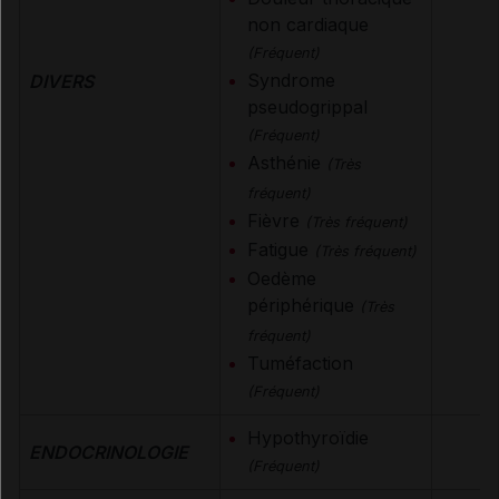
non cardiaque
(Fréquent)
Syndrome
DIVERS
pseudogrippal
(Fréquent)
Asthénie
(Très
fréquent)
Fièvre
(Très fréquent)
Fatigue
(Très fréquent)
Oedème
périphérique
(Très
fréquent)
Tuméfaction
(Fréquent)
Hypothyroïdie
ENDOCRINOLOGIE
(Fréquent)