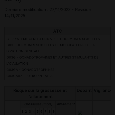
Dernière modification : 27/11/2023 - Révision :
14/11/2025
ATC
G - SYSTEME GENITO URINAIRE ET HORMONES SEXUELLES
G03 - HORMONES SEXUELLES ET MODULATEURS DE LA
FONCTION GENITALE
G03G - GONADOTROPHINES ET AUTRES STIMULANTS DE
L'OVULATION
G03GA - GONADOTROPHINES
G03GA07 - LUTROPINE ALFA
Risque sur la grossesse et
Dopant
Vigilance
l'allaitement
Grossesse (mois)
Allaitement
1
2
3
4
5
6
7
8
9