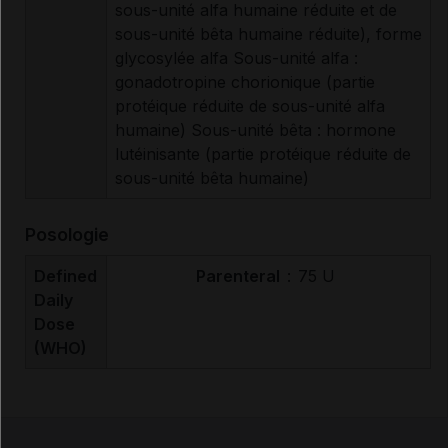
sous-unité alfa humaine réduite et de
sous-unité bêta humaine réduite), forme
glycosylée alfa Sous-unité alfa :
gonadotropine chorionique (partie
protéique réduite de sous-unité alfa
humaine) Sous-unité bêta : hormone
lutéinisante (partie protéique réduite de
sous-unité bêta humaine)
Posologie
Defined
Parenteral
:
75 U
Daily
Dose
(WHO)