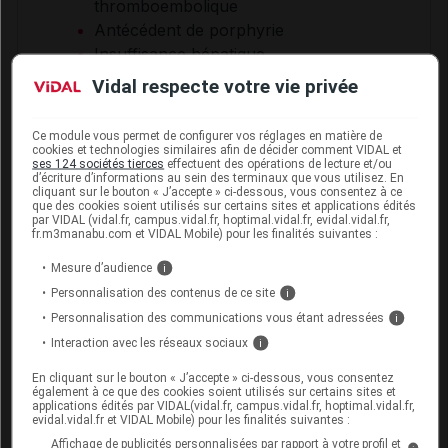
thromboembolique
Antécédent de porphyrie
Insuffisance hépatique
Insuffisance rénale
Vidal respecte votre vie privée
Intervention chirurgicale abdominale,
antécédent (d')
Ce module vous permet de configurer vos réglages en matière de
Kyste organique de l'ovaire,
cookies et technologies similaires afin de décider comment VIDAL et
ses 124 sociétés tierces
effectuent des opérations de lecture et/ou
antécédent (de)
d’écriture d’informations au sein des terminaux que vous utilisez. En
cliquant sur le bouton « J’accepte » ci-dessous, vous consentez à ce
Pathologie tubaire, antécédent
que des cookies soient utilisés sur certains sites et applications édités
par VIDAL (vidal.fr, campus.vidal.fr, hoptimal.vidal.fr, evidal.vidal.fr,
Porphyrie
fr.m3manabu.com et VIDAL Mobile) pour les finalités suivantes :
Porphyrie, antécédent familial (de)
Sportif
Mesure d’audience
i
Sujet à risque d'accident
Personnalisation des contenus de ce site
i
thromboembolique
Personnalisation des communications vous étant adressées
i
Sujet de faible poids
Interaction avec les réseaux sociaux
i
Sujet de moins de 18 ans
En cliquant sur le bouton « J’accepte » ci-dessous, vous consentez
Syndrome d'hyperstimulation
également à ce que des cookies soient utilisés sur certains sites et
applications édités par VIDAL(vidal.fr, campus.vidal.fr, hoptimal.vidal.fr,
ovarienne, antécédent (de)
evidal.vidal.fr et VIDAL Mobile) pour les finalités suivantes :
Syndrome des ovaires polykystiques
Affichage de publicités personnalisées par rapport à votre profil et