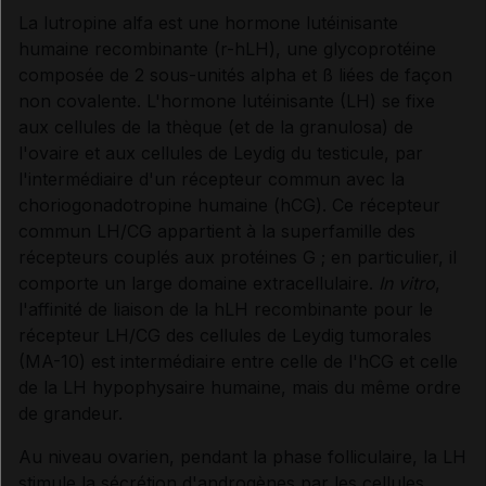
La lutropine alfa est une hormone lutéinisante
humaine recombinante (r-hLH), une glycoprotéine
Synthèse
composée de 2 sous-unités alpha et ß liées de façon
non covalente. L'hormone lutéinisante (LH) se fixe
INDICATIONS ET MODALITÉS D'ADMINISTRATION
aux cellules de la thèque (et de la granulosa) de
l'ovaire et aux cellules de Leydig du testicule, par
l'intermédiaire d'un récepteur commun avec la
Indications
choriogonadotropine humaine (hCG). Ce récepteur
commun LH/CG appartient à la superfamille des
Posologie
récepteurs couplés aux protéines G ; en particulier, il
comporte un large domaine extracellulaire.
In vitro
,
l'affinité de liaison de la hLH recombinante pour le
Modalités d'administration du traitement
récepteur LH/CG des cellules de Leydig tumorales
(MA-10) est intermédiaire entre celle de l'hCG et celle
Incompatibilités physico-chimiques
de la LH hypophysaire humaine, mais du même ordre
de grandeur.
Au niveau ovarien, pendant la phase folliculaire, la LH
INFORMATIONS RELATIVES À LA SÉCURITÉ DU
stimule la sécrétion d'androgènes par les cellules