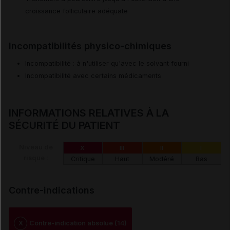
croissance folliculaire adéquate
Incompatibilités physico-chimiques
Incompatibilité : à n'utiliser qu'avec le solvant fourni
Incompatibilité avec certains médicaments
INFORMATIONS RELATIVES À LA
SÉCURITÉ DU PATIENT
Niveau de
X
III
II
I
risque :
Critique
Haut
Modéré
Bas
Contre-indications
X
Contre-indication absolue (14)