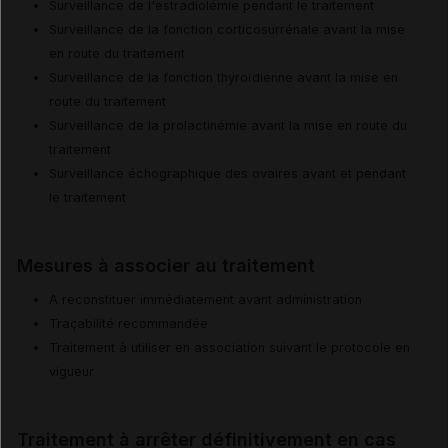
Surveillance de l'estradiolémie pendant le traitement
Surveillance de la fonction corticosurrénale avant la mise
en route du traitement
Surveillance de la fonction thyroïdienne avant la mise en
route du traitement
Surveillance de la prolactinémie avant la mise en route du
traitement
Surveillance échographique des ovaires avant et pendant
le traitement
Mesures à associer au traitement
A reconstituer immédiatement avant administration
Traçabilité recommandée
Traitement à utiliser en association suivant le protocole en
vigueur
Traitement à arrêter définitivement en cas