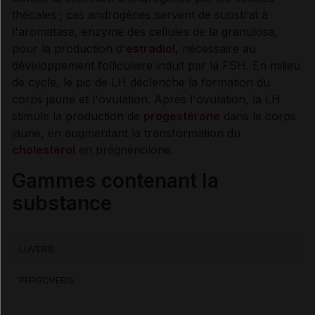
PATIENT
thécales ; ces androgènes servent de substrat à
l'aromatase, enzyme des cellules de la granulosa,
pour la production d'
estradiol
, nécessaire au
Contre-indications
développement folliculaire induit par la FSH. En milieu
de cycle, le pic de LH déclenche la formation du
Précautions
corps jaune et l'ovulation. Après l'ovulation, la LH
stimule la production de
progestérone
dans le corps
Interactions médicamenteuses
jaune, en augmentant la transformation du
cholestérol
en prégnénolone.
Grossesse et allaitement
Gammes contenant la
substance
Fertilité et Grossesse
Risques liés au traitement
LUVERIS
PERGOVERIS
Surveillances du patient