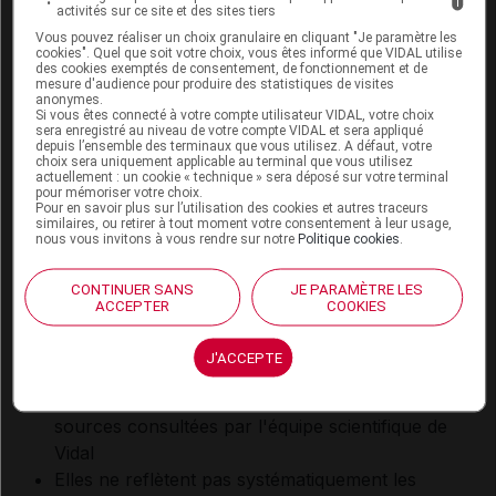
i
activités sur ce site et des sites tiers
Torsion ovarienne, antécédent (de)
Vous pouvez réaliser un choix granulaire en cliquant "Je paramètre les
cookies". Quel que soit votre choix, vous êtes informé que VIDAL utilise
des cookies exemptés de consentement, de fonctionnement et de
mesure d'audience pour produire des statistiques de visites
anonymes.
Si vous êtes connecté à votre compte utilisateur VIDAL, votre choix
sera enregistré au niveau de votre compte VIDAL et sera appliqué
Interactions médicamenteuses
depuis l’ensemble des terminaux que vous utilisez. A défaut, votre
choix sera uniquement applicable au terminal que vous utilisez
actuellement : un cookie « technique » sera déposé sur votre terminal
pour mémoriser votre choix.
Vérifier une interaction
Pour en savoir plus sur l’utilisation des cookies et autres traceurs
similaires, ou retirer à tout moment votre consentement à leur usage,
Saisir le nom d’un autre médicament pour lancer
nous vous invitons à vous rendre sur notre
Politique cookies
.
l’analyse d’ordonnance :
CONTINUER SANS
JE PARAMÈTRE LES
ACCEPTER
COOKIES
J'ACCEPTE
Les informations fournies sur les interactions
médicamenteuses résultent de la synthèse des
sources consultées par l'équipe scientifique de
Vidal
Elles ne reflètent pas systématiquement les