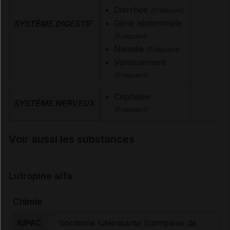
Diarrhée
(Fréquent)
Gêne abdominale
SYSTÈME DIGESTIF
(Fréquent)
Nausée
(Fréquent)
Vomissement
(Fréquent)
Céphalée
SYSTÈME NERVEUX
(Fréquent)
Voir aussi les substances
Lutropine alfa
Chimie
IUPAC
hormone lutéinisante (complexe de