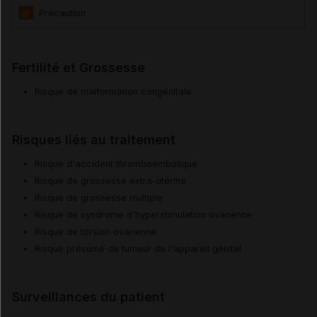
II
Précaution
Fertilité et Grossesse
Risque de malformation congénitale
Risques liés au traitement
Risque d'accident thromboembolique
Risque de grossesse extra-utérine
Risque de grossesse multiple
Risque de syndrome d'hyperstimulation ovarienne
Risque de torsion ovarienne
Risque présumé de tumeur de l'appareil génital
Surveillances du patient