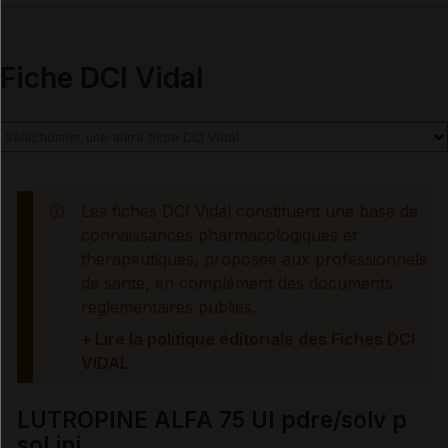
Mesures à associer au traitement
Fiche DCI Vidal
Traitement à arrêter définitivement en cas de...
Information des professionnels de santé et des
patients
Effets indésirables
Les fiches DCI Vidal constituent une base de
connaissances pharmacologiques et
thérapeutiques, proposée aux professionnels
de santé, en complément des documents
Voir aussi les substances
réglementaires publiés.
+ Lire la politique éditoriale des Fiches DCI
Lutropine alfa
VIDAL
LUTROPINE ALFA 75 UI pdre/solv p
sol inj