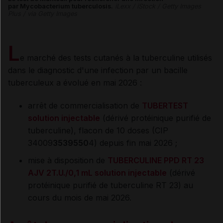
par Mycobacterium tuberculosis.
iLexx / iStock / Getty Images
Plus / via Getty Images
L
e marché des tests cutanés à la tuberculine utilisés
dans le diagnostic d'une infection par un bacille
tuberculeux a évolué en mai 2026 :
arrêt de commercialisation de
TUBERTEST
solution injectable
(dérivé protéinique purifié de
tuberculine), flacon de 10 doses (CIP
34009
3539550
4) depuis fin mai 2026 ;
mise à disposition de
TUBERCULINE PPD RT 23
AJV 2T.U./0,1 mL solution injectable
(dérivé
protéinique purifié de tuberculine RT 23) au
cours du mois de mai 2026.