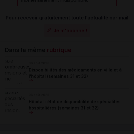
Pour recevoir gratuitement toute l’actualité par mail
Je m'abonne !
Dans la même
rubrique
06 août 2026
Disponibilités des médicaments en ville et à
l'hôpital (semaines 31 et 32)
06 août 2026
Hôpital : état de disponibilité de spécialités
hospitalières (semaines 31 et 32)