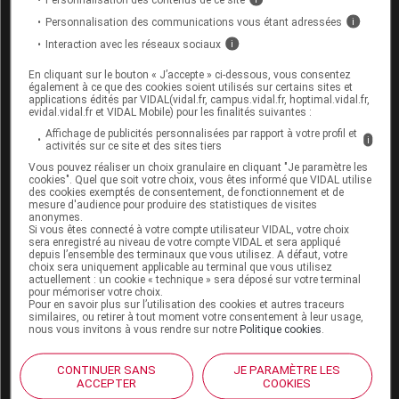
Après la première ouverture du flacon, la solution doit
Personnalisation des communications vous étant adressées
i
être utilisée immédiatement. Si ce n'est pas le cas, les
Interaction avec les réseaux sociaux
i
conditions et durées de conservation relèvent de la
responsabilité de l'utilisateur et ne doivent
pas
En cliquant sur le bouton « J’accepte » ci-dessous, vous consentez
également à ce que des cookies soient utilisés sur certains sites et
dépasser 24 heures au réfrigérateur
(de 2 à 8 °C).
applications édités par VIDAL(vidal.fr, campus.vidal.fr, hoptimal.vidal.fr,
evidal.vidal.fr et VIDAL Mobile) pour les finalités suivantes :
Ces conditions de conservation après ouverture du
Affichage de publicités personnalisées par rapport à votre profil et
i
activités sur ce site et des sites tiers
flacon sont plus strictes que celles de TUBERTEST,
Vous pouvez réaliser un choix granulaire en cliquant "Je paramètre les
qui pouvait être conservé jusqu’à 28 jours au
cookies". Quel que soit votre choix, vous êtes informé que VIDAL utilise
des cookies exemptés de consentement, de fonctionnement et de
réfrigérateur (de 2 à 8 °C).
mesure d'audience pour produire des statistiques de visites
anonymes.
Si vous êtes connecté à votre compte utilisateur VIDAL, votre choix
Identité administrative
sera enregistré au niveau de votre compte VIDAL et sera appliqué
depuis l’ensemble des terminaux que vous utilisez. A défaut, votre
de TUBERCULINE PPD RT 23 AJV
choix sera uniquement applicable au terminal que vous utilisez
actuellement : un cookie « technique » sera déposé sur votre terminal
pour mémoriser votre choix.
Pour en savoir plus sur l’utilisation des cookies et autres traceurs
Flacon en verre de 1,5 mL (15 doses), CIP
similaires, ou retirer à tout moment votre consentement à leur usage,
nous vous invitons à vous rendre sur notre
Politique cookies
.
34009
3032251
2
Remboursable à 65 % [2]
CONTINUER SANS
JE PARAMÈTRE LES
Prix public TTC = 28,03 euros [3]
ACCEPTER
COOKIES