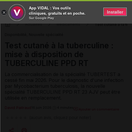
App VIDAL : Vos outils
Installer
×
cliniques, gratuits et en poche.
Sur Google Play
Test cutané à la tu
Actualités
Médicaments
Disponibilité, Nouvelle spécialité
Test cutané à la tuberculine :
mise à disposition de
TUBERCULINE PPD RT
La commercialisation de la spécialité TUBERTEST a
cessé fin mai 2026. Pour le diagnostic d'une infection
par Mycobacterium tuberculosis, la nouvelle
spécialité TUBERCULINE PPD RT 23 AJV peut être
utilisée en remplacement.
David Paitraud
16 juin 2026
4 minutes
Ajouter un commentaire
(aucun avis, cliquez pour noter)