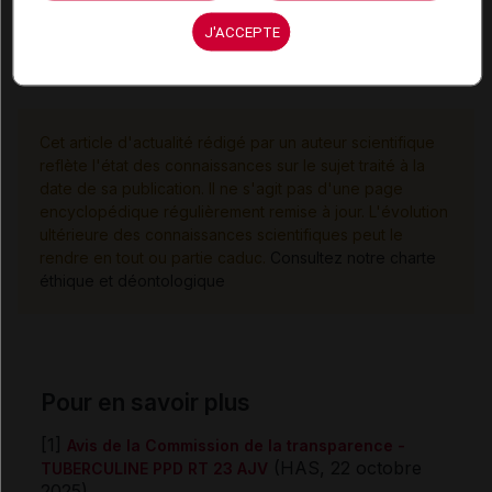
Agrément aux collectivités [4]
Laboratoire Imaxio
J'ACCEPTE
Cet article d'actualité rédigé par un auteur scientifique
reflète l'état des connaissances sur le sujet traité à la
date de sa publication. Il ne s'agit pas d'une page
encyclopédique régulièrement remise à jour. L'évolution
ultérieure des connaissances scientifiques peut le
rendre en tout ou partie caduc.
Consultez notre charte
éthique et déontologique
Pour en savoir plus
[1]
Avis de la Commission de la transparence -
(HAS, 22 octobre
TUBERCULINE PPD RT 23 AJV
2025)