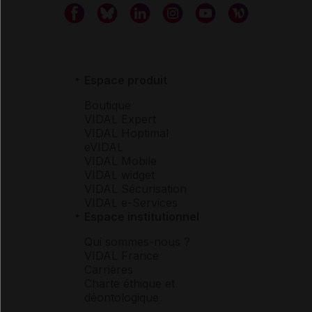
Espace produit
Boutique
VIDAL Expert
VIDAL Hoptimal
eVIDAL
VIDAL Mobile
VIDAL widget
VIDAL Sécurisation
VIDAL e-Services
Espace institutionnel
Qui sommes-nous ?
VIDAL France
Carrières
Charte éthique et
déontologique