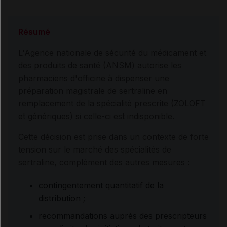
Résumé
L'Agence nationale de sécurité du médicament et
des produits de santé (ANSM) autorise les
pharmaciens d'officine à dispenser une
préparation magistrale de sertraline en
remplacement de la spécialité prescrite (ZOLOFT
et génériques) si celle-ci est indisponible.
Cette décision est prise dans un contexte de forte
tension sur le marché des spécialités de
sertraline, complément des autres mesures :
contingentement quantitatif de la
distribution ;
recommandations auprès des prescripteurs