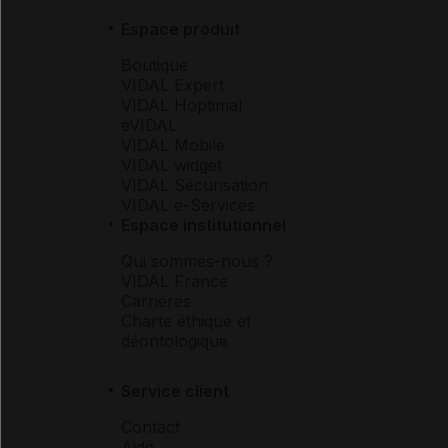
Espace produit
Boutique
VIDAL Expert
VIDAL Hoptimal
eVIDAL
VIDAL Mobile
VIDAL widget
VIDAL Sécurisation
VIDAL e-Services
Espace institutionnel
Qui sommes-nous ?
VIDAL France
Carrières
Charte éthique et
déontologique
Service client
Contact
Aide