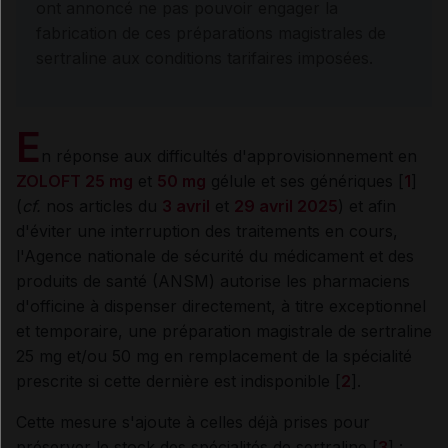
ont annoncé ne pas pouvoir engager la
fabrication de ces préparations magistrales de
sertraline aux conditions tarifaires imposées.
E
n réponse aux difficultés d'approvisionnement en
ZOLOFT 25 mg
et
50 mg
gélule et ses génériques [
1
]
(
cf.
nos articles du
3 avril
et
29 avril 2025
) et afin
d'éviter une interruption des traitements en cours,
l'Agence nationale de sécurité du médicament et des
produits de santé (ANSM) autorise les pharmaciens
d'officine à dispenser directement, à titre exceptionnel
et temporaire, une préparation magistrale de sertraline
25 mg et/ou 50 mg en remplacement de la spécialité
prescrite si cette dernière est indisponible [
2
].
Cette mesure s'ajoute à celles déjà prises pour
préserver le stock des spécialités de sertraline [
3
] :