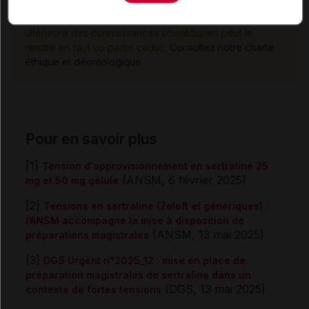
date de sa publication. Il ne s'agit pas d'une page
encyclopédique régulièrement remise à jour. L'évolution
ultérieure des connaissances scientifiques peut le
rendre en tout ou partie caduc.
Consultez notre charte
éthique et déontologique
Pour en savoir plus
[1]
Tension d'approvisionnement en sertraline 25
(ANSM, 6 février 2025)
mg et 50 mg gélule
[2]
Tensions en sertraline (Zoloft et génériques) :
l’ANSM accompagne la mise à disposition de
(ANSM, 13 mai 2025)
préparations magistrales
[3]
DGS Urgent n°2025_12 : mise en place de
préparation magistrales de sertraline dans un
(DGS, 13 mai 2025)
contexte de fortes tensions