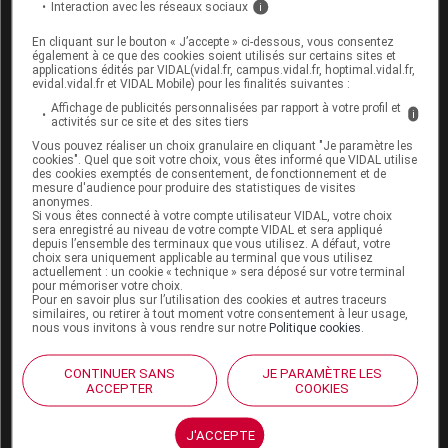
magistrales n'est pas engagée
Interaction avec les réseaux sociaux
i
En cliquant sur le bouton « J’accepte » ci-dessous, vous consentez
Bien que le cadre réglementaire et tarifaire soit en
également à ce que des cookies soient utilisés sur certains sites et
applications édités par VIDAL(vidal.fr, campus.vidal.fr, hoptimal.vidal.fr,
place, la fabrication des préparations magistrales par
evidal.vidal.fr et VIDAL Mobile) pour les finalités suivantes :
les pharmacies préparatoires (autorisées par les ARS)
Affichage de publicités personnalisées par rapport à votre profil et
i
activités sur ce site et des sites tiers
n'a pas démarré à la date du 15 mai 2025. Dans un
Vous pouvez réaliser un choix granulaire en cliquant "Je paramètre les
communiqué [8] publié après la parution des prix au
cookies". Quel que soit votre choix, vous êtes informé que VIDAL utilise
des cookies exemptés de consentement, de fonctionnement et de
Journal officiel
, les représentants de ces
mesure d'audience pour produire des statistiques de visites
pharmacies, l'association des Pharmaciens des
anonymes.
Si vous êtes connecté à votre compte utilisateur VIDAL, votre choix
préparatoires de France (Pref) et le Syndicat national
sera enregistré au niveau de votre compte VIDAL et sera appliqué
depuis l’ensemble des terminaux que vous utilisez. A défaut, votre
de la préparation pharmaceutique (SN2P) indiquent ne
choix sera uniquement applicable au terminal que vous utilisez
actuellement : un cookie « technique » sera déposé sur votre terminal
pas pouvoir s'engager dans cette fabrication en raison
pour mémoriser votre choix.
des conditions tarifaires économiquement non
Pour en savoir plus sur l’utilisation des cookies et autres traceurs
similaires, ou retirer à tout moment votre consentement à leur usage,
compatibles avec la réalisation de ces préparations
nous vous invitons à vous rendre sur notre
Politique cookies
.
magistrales.
CONTINUER SANS
JE PARAMÈTRE LES
ACCEPTER
COOKIES
Cet article d'actualité rédigé par un auteur scientifique
reflète l'état des connaissances sur le sujet traité à la
J'ACCEPTE