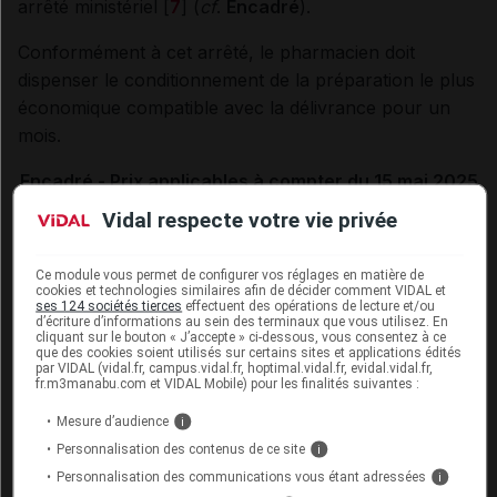
arrêté ministériel [
7
] (
cf
.
Encadré
).
Conformément à cet arrêté, le pharmacien doit
dispenser le conditionnement de la préparation le plus
économique compatible avec la délivrance pour un
mois.
Encadré - Prix applicables à compter du 15 mai 2025
pour les préparations magistrales de sertraline
Vidal respecte votre vie privée
Ce module vous permet de configurer vos réglages en matière de
cookies et technologies similaires afin de décider comment VIDAL et
ses 124 sociétés tierces
effectuent des opérations de lecture et/ou
La prise en charge des préparations magistrales
d’écriture d’informations au sein des terminaux que vous utilisez. En
cessera lorsque l'ANSM mettra fin à la
cliquant sur le bouton « J’accepte » ci-dessous, vous consentez à ce
que des cookies soient utilisés sur certains sites et applications édités
recommandation autorisant le pharmacien à
par VIDAL (vidal.fr, campus.vidal.fr, hoptimal.vidal.fr, evidal.vidal.fr,
fr.m3manabu.com et VIDAL Mobile) pour les finalités suivantes :
remplacer ZOLOFT ou son générique par une
préparation magistrale.
Mesure d’audience
i
Personnalisation des contenus de ce site
i
La fabrication des préparations
Personnalisation des communications vous étant adressées
i