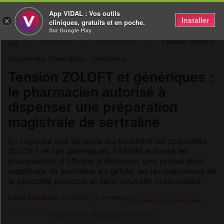
App VIDAL : Vos outils
Installer
×
cliniques, gratuits et en poche.
Sur Google Play
Tension ZOLOFT et g
Actualités
Médicaments
Disponibilité, Prescription - Délivrance
Tension ZOLOFT et génériques :
le pharmacien autorisé à
dispenser une préparation
magistrale de sertraline
En réponse aux tensions qui touchent les spécialités
ZOLOFT et ses génériques, l'ANSM autorise les
pharmaciens d'officine à dispenser une préparation
magistrale de sertraline en gélule, en remplacement de
la spécialité prescrite et sans nouvelle ordonnance.
David Paitraud
15 mai 2025
5 minutes
Ajouter un commentaire
(aucun avis, cliquez pour noter)