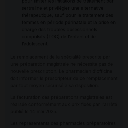
pour limiter les initiations de traitement par
sertraline et privilégier une alternative
thérapeutique, sauf pour le traitement des
femmes en période périnatale et la prise en
charge des troubles obsessionnels
compulsifs (TOC) de l’enfant et de
l’adolescent.
Le remplacement de la spécialité prescrite par
une préparation magistrale ne nécessite pas de
nouvelle prescription. Le pharmacien d'officine
doit informer le prescripteur de ce remplacement
par tout moyen sécurisé à sa disposition.
La facturation des préparations magistrales est
réalisée conformément aux prix fixés par l'arrêté
publié le 14 mai 2025.
Les représentants des pharmacies préparatoires