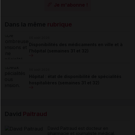
Je m'abonne !
Dans la même
rubrique
06 août 2026
Disponibilités des médicaments en ville et à
l'hôpital (semaines 31 et 32)
06 août 2026
Hôpital : état de disponibilité de spécialités
hospitalières (semaines 31 et 32)
David
Paitraud
David Paitraud est docteur en
pharmacie et journaliste médical.