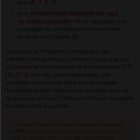
mois [
6
,
7
,
8
,
9
] ;
pour
HYDROXYZINE RENAUDIN 100 mg/2
mL solution injectable
: fin de l'agrément aux
collectivités en prémédication à l'anesthésie
générale chez l'adulte [
5
].
L'exclusion de l'indication prémédication des
indications thérapeutiques prises en charge s'appuie
sur les avis de la Commission de la transparence (CT)
[
10
,
11
,
12
,
13
et
14
] ; après réévaluation, ces
spécialités n'ont plus de place dans la stratégie
thérapeutique dans l'indication en prémédication. Le
service médical rendu (SMR) est insuffisant au regard
des alternatives disponibles.
Cet article d'actualité rédigé par un auteur scientifique
reflète l'état des connaissances sur le sujet traité à la
date de sa publication. Il ne s'agit pas d'une page