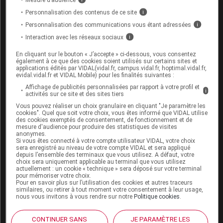
Personnalisation des contenus de ce site
i
[12]
Avis de la Commission de la transparence –
Personnalisation des communications vous étant adressées
i
(HAS, 12 juin 2024)
VALIUM et prémédication
Interaction avec les réseaux sociaux
i
[13]
Avis de la Commission de la transparence –
En cliquant sur le bouton « J’accepte » ci-dessous, vous consentez
(HAS, 12
DIAZEPAM RENAUDIN et prémédication
également à ce que des cookies soient utilisés sur certains sites et
juin 2024)
applications édités par VIDAL(vidal.fr, campus.vidal.fr, hoptimal.vidal.fr,
evidal.vidal.fr et VIDAL Mobile) pour les finalités suivantes :
[14]
Avis de la Commission de la transparence –
Affichage de publicités personnalisées par rapport à votre profil et
i
activités sur ce site et des sites tiers
Spécialités de midazolam injectable et
(HAS, 12 juin 2024)
Vous pouvez réaliser un choix granulaire en cliquant "Je paramètre les
prémédication
cookies". Quel que soit votre choix, vous êtes informé que VIDAL utilise
des cookies exemptés de consentement, de fonctionnement et de
mesure d'audience pour produire des statistiques de visites
anonymes.
Si vous êtes connecté à votre compte utilisateur VIDAL, votre choix
sera enregistré au niveau de votre compte VIDAL et sera appliqué
depuis l’ensemble des terminaux que vous utilisez. A défaut, votre
Pour aller plus loin
choix sera uniquement applicable au terminal que vous utilisez
actuellement : un cookie « technique » sera déposé sur votre terminal
pour mémoriser votre choix.
Consultez les monographies VIDAL
Pour en savoir plus sur l’utilisation des cookies et autres traceurs
similaires, ou retirer à tout moment votre consentement à leur usage,
DIAZEPAM RENAUDIN 10 mg/2 ml sol inj
nous vous invitons à vous rendre sur notre
Politique cookies
.
HYDROXYZINE RENAUDIN 100 mg/2 ml sol inj
CONTINUER SANS
JE PARAMÈTRE LES