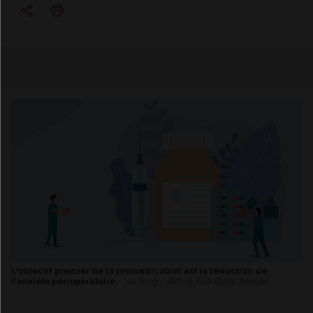
Copier l'url
Email
L'objectif premier de la prémédication est la réduction de
l'anxiété périopératoire.
xu bing / iStock /via Getty Images