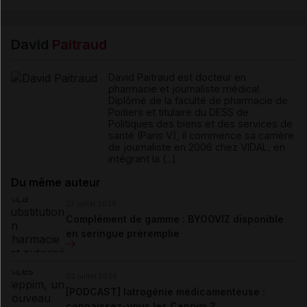
David
Paitraud
David Paitraud est docteur en
pharmacie et journaliste médical.
Diplômé de la faculté de pharmacie de
Poitiers et titulaire du DESS de
Politiques des biens et des services de
santé (Paris V), il commence sa carrière
de journaliste en 2006 chez VIDAL, en
intégrant la (...)
Du même auteur
23 juillet 2026
Complément de gamme : BYOOVIZ disponible
en seringue préremplie
22 juillet 2026
[PODCAST] Iatrogénie médicamenteuse :
connaissez-vous les Ceppim ?