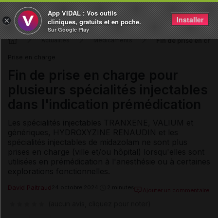
App VIDAL : Vos outils
Installer
×
cliniques, gratuits et en poche.
Sur Google Play
Fin de prise en cha
Actualités
Médicaments
Prise en charge
Fin de prise en charge pour
plusieurs spécialités injectables
dans l'indication prémédication
Les spécialités injectables TRANXENE, VALIUM et
génériques, HYDROXYZINE RENAUDIN et les
spécialités injectables de midazolam ne sont plus
prises en charge (ville et/ou hôpital) lorsqu'elles sont
utilisées en prémédication à l'anesthésie ou à certaines
explorations fonctionnelles.
David Paitraud
24 octobre 2024
2 minutes
Ajouter un commentaire
(aucun avis, cliquez pour noter)