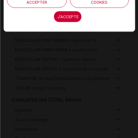
MIDAZOLAM AGUETTANT 1 mg/ml sol inj
ACCEPTER
COOKIES
MIDAZOLAM AGUETTANT 5 mg/ml sol inj
J'ACCEPTE
MIDAZOLAM KALCEKS 1 mg/ml sol inj/p perf
MIDAZOLAM KALCEKS 5 mg/ml sol inj/p perf
MIDAZOLAM PANPHARMA 1 mg/ml sol inj
MIDAZOLAM PANPHARMA 5 mg/ml sol inj
MIDAZOLAM VIATRIS 1 mg/ml sol inj/rect
MIDAZOLAM VIATRIS 5 mg/ml sol inj ou rectale
TRANXENE 20 mg/2 ml lyoph/sol p us parentér
VALIUM 10 mg/2 ml sol inj
Consultez les VIDAL Recos
Agitation
Alcool : sevrage
Anesthésie