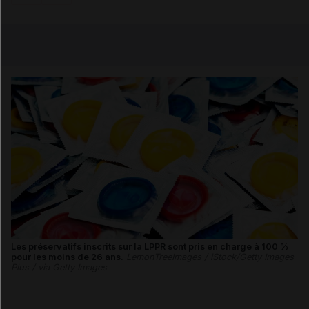
Copier l'url
Email
Les préservatifs inscrits sur la LPPR sont pris en charge à 100 %
pour les moins de 26 ans.
LemonTreeImages / iStock/Getty Images
Plus / via Getty Images