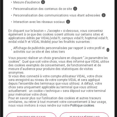
Mesure d’audience
i
Société Terpan
Personnalisation des contenus de ce site
i
Personnalisation des communications vous étant adressées
i
Cet article d'actualité rédigé par un auteur scientifique
Interaction avec les réseaux sociaux
i
reflète l'état des connaissances sur le sujet traité à la
En cliquant sur le bouton « J’accepte » ci-dessous, vous consentez
date de sa publication. Il ne s'agit pas d'une page
également à ce que des cookies soient utilisés sur certains sites et
encyclopédique régulièrement remise à jour. L'évolution
applications édités par VIDAL(vidal.fr, campus.vidal.fr, hoptimal.vidal.fr,
evidal.vidal.fr et VIDAL Mobile) pour les finalités suivantes :
ultérieure des connaissances scientifiques peut le
rendre en tout ou partie caduc.
Consultez notre charte
Affichage de publicités personnalisées par rapport à votre profil et
i
activités sur ce site et des sites tiers
éthique et déontologique
Vous pouvez réaliser un choix granulaire en cliquant "Je paramètre les
cookies". Quel que soit votre choix, vous êtes informé que VIDAL utilise
des cookies exemptés de consentement, de fonctionnement et de
mesure d'audience pour produire des statistiques de visites
anonymes.
Si vous êtes connecté à votre compte utilisateur VIDAL, votre choix
sera enregistré au niveau de votre compte VIDAL et sera appliqué
Pour en savoir plus
depuis l’ensemble des terminaux que vous utilisez. A défaut, votre
choix sera uniquement applicable au terminal que vous utilisez
actuellement : un cookie « technique » sera déposé sur votre terminal
[1]
Arrêté du 28 février 2024 portant inscription des
pour mémoriser votre choix.
Pour en savoir plus sur l’utilisation des cookies et autres traceurs
préservatifs masculins lubrifiés SURE & SMILE de la
similaires, ou retirer à tout moment votre consentement à leur usage,
société TERPAN au titre I de la liste des produits et
nous vous invitons à vous rendre sur notre
Politique cookies
.
prestations remboursables prévue à l'article L. 165-
(
Journal officiel
du
1 du code de la sécurité sociale