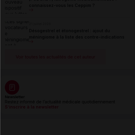
connaissez-vous les Ceppim ?
21 juillet 2026
Désogestrel et étonogestrel : ajout du
méningiome à la liste des contre-indications
Voir toutes les actualités de cet auteur
Newsletter
Restez informé de l’actualité médicale quotidiennement
S’inscrire à la newsletter