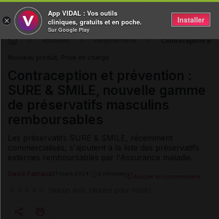
App VIDAL : Vos outils
Installer
×
cliniques, gratuits et en poche.
Sur Google Play
Contraception et 
Actualités
Parapharmacie
Nouveau produit, Prise en charge
Contraception et prévention :
SURE & SMILE, nouvelle gamme
de préservatifs masculins
remboursables
Les préservatifs SURE & SMILE, récemment
commercialisés, s'ajoutent à la liste des préservatifs
externes remboursables par l'Assurance maladie.
David Paitraud
21 mars 2024
2 minutes
Ajouter un commentaire
(aucun avis, cliquez pour noter)