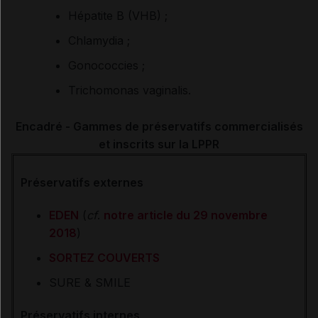
Hépatite B (VHB) ;
Chlamydia ;
Gonococcies ;
Trichomonas vaginalis.
Encadré - Gammes de préservatifs commercialisés
et inscrits sur la LPPR
Préservatifs externes
EDEN
(
cf
.
notre article du 29 novembre
2018
)
SORTEZ COUVERTS
SURE & SMILE
Préservatifs internes