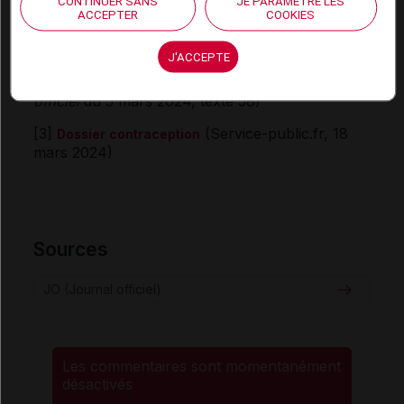
CONTINUER SANS
JE PARAMÈTRE LES
5 mars 2024, texte 16)
ACCEPTER
COOKIES
[2]
Avis relatif à la tarification des préservatifs
J'ACCEPTE
masculins lubrifiés SURE & SMILE visés à l'article L.
(
Journal
165-1 du code de la sécurité sociale
officiel
du 5 mars 2024, texte 58)
[3]
(Service-public.fr, 18
Dossier contraception
mars 2024)
Sources
JO (Journal officiel)
Les commentaires sont momentanément
désactivés