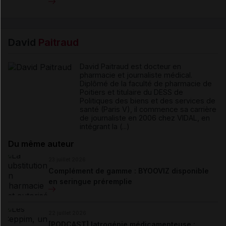
David
Paitraud
David Paitraud est docteur en
pharmacie et journaliste médical.
Diplômé de la faculté de pharmacie de
Poitiers et titulaire du DESS de
Politiques des biens et des services de
santé (Paris V), il commence sa carrière
de journaliste en 2006 chez VIDAL, en
intégrant la (...)
Du même auteur
23 juillet 2026
Complément de gamme : BYOOVIZ disponible
en seringue préremplie
22 juillet 2026
[PODCAST] Iatrogénie médicamenteuse :