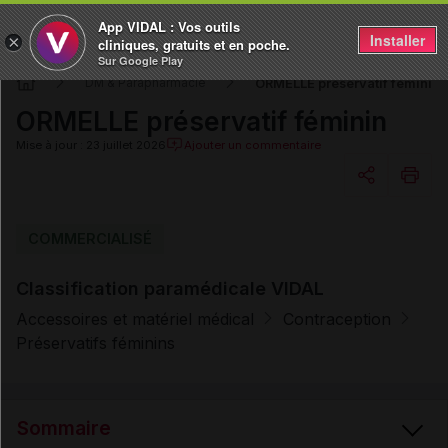
App VIDAL : Vos outils
Installer
×
cliniques, gratuits et en poche.
Sur Google Play
ORMELLE préservatif féminin
DM & Parapharmacie
ORMELLE préservatif féminin
Mise à jour : 23 juillet 2026
Ajouter un commentaire
Copier l'url
COMMERCIALISÉ
Classification paramédicale VIDAL
Email
Accessoires et matériel médical
Contraception
Préservatifs féminins
Sommaire