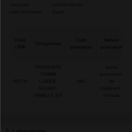
Code EAN
3760097684305
Labo. Distributeur
Sugant
Code
Code
Nature
Désignation
LPPR
prestation
prestation
PRESERVATIF
autres
FEMININ
accessoires
1110736
LUBRIFIE,
AAD
de
SUGANT,
traitement à
ORMELLE, B/5
domicile
Laboratoire