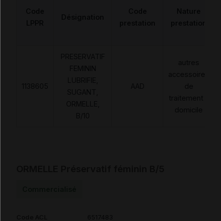
Code
Code
Nature
Désignation
LPPR
prestation
prestation
PRESERVATIF
autres
FEMININ
accessoires
LUBRIFIE,
1138605
AAD
de
SUGANT,
traitement à
ORMELLE,
domicile
B/10
ORMELLE Préservatif féminin B/5
Commercialisé
Code ACL
6517483