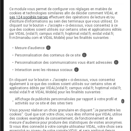
tard dans les 72 heures, en cas de problème
Ce module vous permet de configurer vos réglages en matière de
avec le préservatif.
cookies et technologies similaires afin de décider comment VIDAL et
ses 124 sociétés tierces
effectuent des opérations de lecture et/ou
Demander conseil à un médecin ou à un
d’écriture d’informations au sein des terminaux que vous utilisez. En
cliquant sur le bouton « J’accepte » ci-dessous, vous consentez à ce
pharmacien sur la compatibilité des éventuels
que des cookies soient utilisés sur certains sites et applications édités
par VIDAL (vidal.fr, campus.vidal.fr, hoptimal.vidal.fr, evidal.vidal.fr,
traitements topiques qui risqueraient d'être en
fr.m3manabu.com et VIDAL Mobile) pour les finalités suivantes :
contact avec les préservatifs féminins.
Les préservatifs sont strictement à usage unique.
Mesure d’audience
i
Ne pas les laver, ni les réutiliser afin de ne pas
Personnalisation des contenus de ce site
i
compromettre leur efficacité et leur intégrité.
Personnalisation des communications vous étant adressées
i
Aucune méthode de contraception dite de
Interaction avec les réseaux sociaux
i
barrière, y compris les préservatifs masculins et
En cliquant sur le bouton « J’accepte » ci-dessous, vous consentez
féminins, ne protège à 100 % des risques de
également à ce que des cookies soient utilisés sur certains sites et
applications édités par VIDAL(vidal.fr, campus.vidal.fr, hoptimal.vidal.fr,
grossesse et d'infections sexuellement
evidal.vidal.fr et VIDAL Mobile) pour les finalités suivantes :
transmissibles. Pour une protection optimale, il
Affichage de publicités personnalisées par rapport à votre profil et
i
activités sur ce site et des sites tiers
est important de respecter scrupuleusement les
Vous pouvez réaliser un choix granulaire en cliquant "Je paramètre les
conseils d'utilisation.
cookies". Quel que soit votre choix, vous êtes informé que VIDAL utilise
Attention à ne pas superposer deux préservatifs
des cookies exemptés de consentement, de fonctionnement et de
mesure d'audience pour produire des statistiques de visites anonymes.
(masculins et/ou féminins) car le frottement de
Si vous êtes connecté à votre compte utilisateur VIDAL, votre choix sera
enregistré au niveau de votre compte VIDAL et sera appliqué depuis