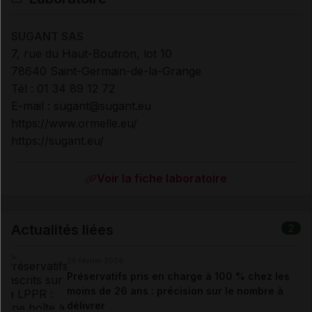
SUGANT SAS
7, rue du Haut-Boutron, lot 10
78640 Saint-Germain-de-la-Grange
Tél : 01 34 89 12 72
E-mail : sugant@sugant.eu
https://www.ormelle.eu/
https://sugant.eu/
Voir la fiche laboratoire
Actualités liées
2
26 février 2026
Préservatifs pris en charge à 100 % chez les
moins de 26 ans : précision sur le nombre à
délivrer