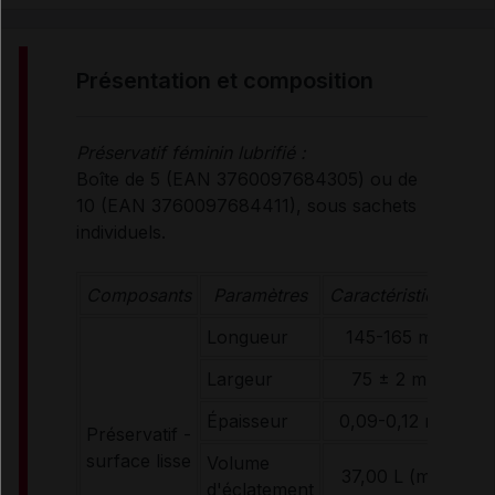
PRÉSENTATION ET COMPOSITION
présentation et composition
UTILISATION
Préservatif féminin lubrifié :
Boîte de 5 (EAN 3760097684305) ou de
CONTRE-INDICATIONS
10 (EAN 3760097684411), sous sachets
individuels.
CONSEILS D'UTILISATION
Composants
Paramètres
Caractéristiques
Longueur
145-165 mm
PRÉCAUTIONS D'EMPLOI
Largeur
75 ± 2 mm
Épaisseur
0,09-0,12 mm
L
CONDITIONS DE CONSERVATION
Préservatif -
c
surface lisse
Volume
n
37,00 L (min)
d'éclatement
RENSEIGNEMENTS ADMINISTRATIFS