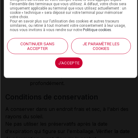
l'un sur l'autre accentue les risques de ruptures.
l’ensemble des terminaux que vous utilisez. A défaut, votre choix sera
uniquement applicable au terminal que vous utilisez actuellement : un
Tenir compte de certains inconvénients
cookie « technique » sera déposé sur votre terminal pour mémoriser
spécifiques aux préservatifs féminins qui
votre choix.
Pour en savoir plus sur l’utilisation des cookies et autres traceurs
pourraient nuire à leur efficacité :
similaires, ou retirer à tout moment votre consentement à leur usage,
nous vous invitons à vous rendre sur notre
Politique cookies
.
le préservatif peut glisser pendant le
rapport ;
CONTINUER SANS
JE PARAMÈTRE LES
le pénis peut repousser le préservatif à
ACCEPTER
COOKIES
l'intérieur du vagin ;
le pénis peut déplacer le préservatif sur le
J'ACCEPTE
côté et pénétrer dans le vagin si l'anneau
interne n'est pas inséré assez
profondément.
conditions de conservation
A conserver dans un endroit frais et sec, à l'abri des
rayons du soleil.
Ne pas utiliser les préservatifs après la date
d'expiration qui figure sur l'emballage. Vérifier la date