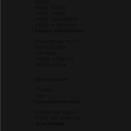
eVIDAL
VIDAL Mobile
VIDAL widget
VIDAL Sécurisation
VIDAL e-Services
Espace institutionnel
Qui sommes-nous ?
VIDAL France
Carrières
Charte éthique et
déontologique
Service client
Contact
Aide
Espace partenaires
Éditeurs de logiciel
VIDAL sur votre site
Vidal Mobile