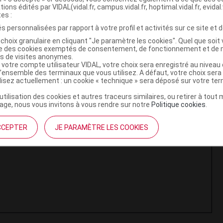
tions édités par VIDAL(vidal.fr, campus.vidal.fr, hoptimal.vidal.fr, evidal.
tes :
s personnalisées par rapport à votre profil et activités sur ce site et d
choix granulaire en cliquant "Je paramètre les cookies". Quel que soit 
ise des cookies exemptés de consentement, de fonctionnement et de 
es de visites anonymes.
 votre compte utilisateur VIDAL, votre choix sera enregistré au nivea
l’ensemble des terminaux que vous utilisez. A défaut, votre choix ser
ilisez actuellement : un cookie « technique » sera déposé sur votre te
’utilisation des cookies et autres traceurs similaires, ou retirer à tou
ge, nous vous invitons à vous rendre sur notre
Politique cookies
.
CCEPTER
JE PARAMÈTRE LES COOKIES