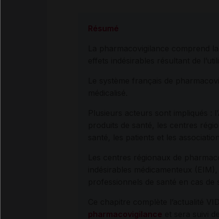
Résumé
La pharmacovigilance comprend la dé
effets indésirables résultant de l’ut
Le système français de pharmacovigi
médicalisé.
Plusieurs acteurs sont impliqués : 
produits de santé, les centres rég
santé, les patients et les associati
Les centres régionaux de pharmacov
indésirables médicamenteux (EIM), d
professionnels de santé en cas de 
Ce chapitre complète l’actualité V
pharmacovigilance
et sera suivi de