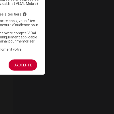
vidal.fr et VIDAL Mobile)
es sites tiers
i
votre choix, vous êtes
mesure d'audience pour
u de votre compte VIDAL
a uniquement applicable
rminal pour mémoriser
t moment votre
J'ACCEPTE