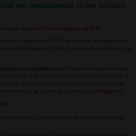
curité des médicaments
et des produits
a
mise en œuvre et les orientations de la PV
.
ertise au réseau des CRPV, des centres d'évaluation et
nce-addictovigilance (CEIP-A), des centres antipoison et
ovigilance européenne
avec l’Agence européenne des
gency
, EMA). Elle lui transmet
tout EIM grave dans les 15
90 jours. Elle surveille et analyse, en coopération avec
es informations de la base de données
EudraVigilance
.
ant :
termédiaire de la base nationale de pharmacovigilance
ia la base de données européenne de pharmacovigilance