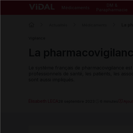
DM &
Médicaments
Parapharmacie
La ph
Actualités
Médicaments
Vigilance
La pharmacovigilance 
Le système français de pharmacovigilance est
professionnels de santé, les patients, les asso
sont aussi impliqués.
Élisabeth LECA
Ajou
28 septembre 2023
6 minutes