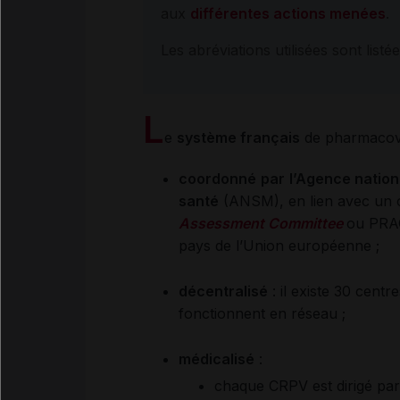
aux
différentes actions menées
.
Les abréviations utilisées sont listées
L
e
système français
de pharmacovig
coordonné
par
l’Agence nation
santé
(ANSM), en lien avec un 
Assessment Committee
ou PRAC
pays de l’Union européenne ;
décentralisé
: il existe 30 cent
fonctionnent en réseau ;
médicalisé
:
chaque CRPV est dirigé pa