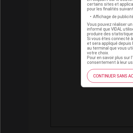
certains sites et applica
pour les finalités suivan
Affichage de publicité
Vous pouvez réaliser un 
informé que VIDAL util
produire des statistiqu
Si vous êtes connecté à
et sera appliqué depuis 
au terminal que vous ut
votre choix.
Pour en savoir plus sur l
consentement à leur usa
CONTINUER SANS A