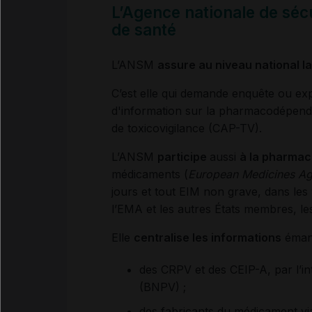
L’Agence nationale de sé
de santé
L’ANSM
assure au niveau national l
C’est elle qui demande enquête ou exp
d'information sur la pharmacodépenda
de toxicovigilance (CAP-TV).
L’ANSM
participe
aussi
à la pharmac
médicaments (
European Medicines A
jours et tout EIM non grave, dans les 
l’EMA et les autres États membres, l
Elle
centralise les informations
éman
des CRPV et des CEIP-A, par l’in
(BNPV) ;
des fabricants du médicament v