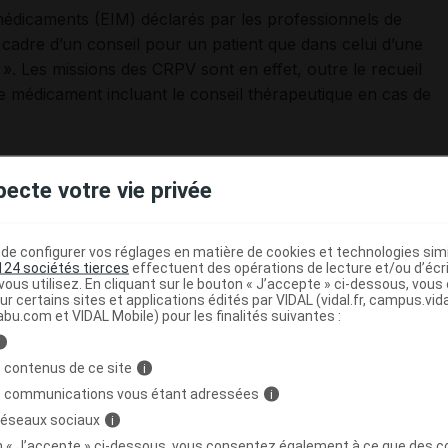
 médicaments (EIM) déclarés par les professionnels de
e cadre d’un conseil pour un patient que dans celui d’une
 ». Les missions des CRPV sont en effet, outre le recueil
le médicament incluant le conseil thérapeutique en cas de
lance de la plupart des autres pays est centralisé, très
pecte votre vie privée
ation sur le médicament (souvent dévolue à des centres
e configurer vos réglages en matière de cookies et technologies simil
e la pharmacovigilance en France
124 sociétés tierces
effectuent des opérations de lecture et/ou d’écr
ous utilisez. En cliquant sur le bouton « J’accepte » ci-dessous, vou
ur certains sites et applications édités par VIDAL (vidal.fr, campus.vidal.
abu.com et VIDAL Mobile) pour les finalités suivantes :
i
 contenus de ce site
i
s communications vous étant adressées
i
 réseaux sociaux
i
on « J’accepte » ci-dessous, vous consentez également à ce que des co