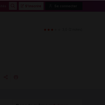
ités
S'inscrire
Se connecter
Rechercher
3,0
(2 notes)
Copier l'url
Email