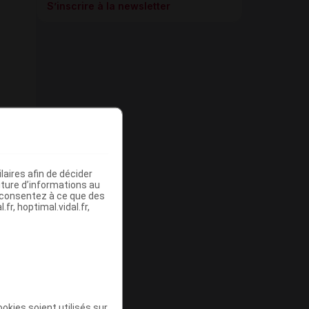
S’inscrire à la newsletter
aires afin de décider
iture d’informations au
s consentez à ce que des
fr, hoptimal.vidal.fr,
okies soient utilisés sur