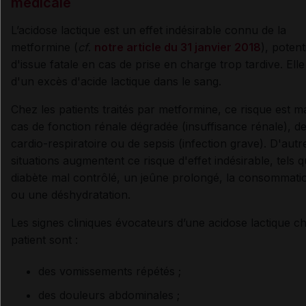
médicale
L’acidose lactique est un effet indésirable connu de la
metformine (
cf
.
notre article du 31 janvier 2018
), potent
d'issue fatale en cas de prise en charge trop tardive. Elle
d'un excès d'acide lactique dans le sang.
Chez les patients traités par metformine, ce risque est m
cas de fonction rénale dégradée (insuffisance rénale), d
cardio-respiratoire ou de sepsis (infection grave). D'autr
situations augmentent ce risque d'effet indésirable, tels 
diabète mal contrôlé, un jeûne prolongé, la consommatio
ou une déshydratation.
Les signes cliniques évocateurs d’une acidose lactique c
patient sont :
des vomissements répétés ;
des douleurs abdominales ;