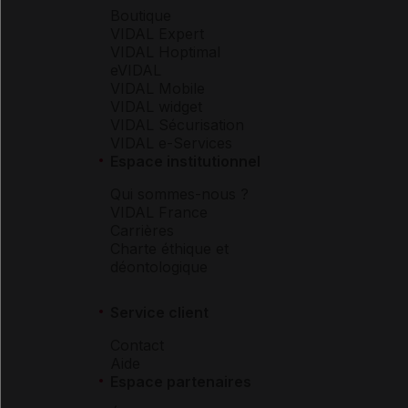
Boutique
VIDAL Expert
VIDAL Hoptimal
eVIDAL
VIDAL Mobile
VIDAL widget
VIDAL Sécurisation
VIDAL e-Services
Espace institutionnel
Qui sommes-nous ?
VIDAL France
Carrières
Charte éthique et
déontologique
Service client
Contact
Aide
Espace partenaires