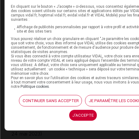
jeûne prolongé.
En cliquant sur le bouton « J’accepte » ci-dessous, vous consentez égaleme
des cookies soient utilisés sur certains sites et applications édités par VIDAL
campus.vidal.fr, hoptimal.vidal.fr, evidal.vidal.fr et VIDAL Mobile) pour les fina
suivantes :
Affichage de publicités personnalisées par rapport à votre profil et activité
site et des sites tiers
Vous pouvez réaliser un choix granulaire en cliquant "Je paramètre les cooki
que soit votre choix, vous êtes informé que VIDAL utilise des cookies exemp
consentement, de fonctionnement et de mesure d'audience pour produire de
Cet article d'actualité rédigé par un auteur scientifique reflète 
statistiques de visites anonymes.
des connaissances sur le sujet traité à la date de sa publication
Si vous êtes connecté à votre compte utilisateur VIDAL, votre choix sera enre
niveau de votre compte VIDAL et sera appliqué depuis l’ensemble des termin
s'agit pas d'une page encyclopédique régulièrement remise à 
vous utilisez. A défaut, votre choix sera uniquement applicable au terminal 
L'évolution ultérieure des connaissances scientifiques peut le
utilisez actuellement : un cookie « technique » sera déposé sur votre termina
mémoriser votre choix.
en tout ou partie caduc.
Consultez notre charte éthique et
Pour en savoir plus sur l’utilisation des cookies et autres traceurs similaires,
déontologique
à tout moment votre consentement à leur usage, nous vous invitons à vous
notre
Politique cookies
.
CONTINUER SANS ACCEPTER
JE PARAMÈTRE LES COOKI
Pour en savoir plus
J'ACCEPTE
[1]
(A
Acidose lactique et metformine : un risque évitable
24 mai 2023)