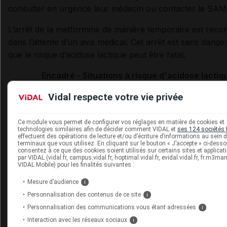
consulter en urgence leur médecin ou contacter le SAM
L’arrêt de la metformine de manière temporaire est re
dans l’attente d’un avis médical. Cet arrêt est sans danger
que le risque d’acidose lactique peut être fatal.
Encadré - Situations à risque d'acidose lactiq
Vidal respecte votre vie privée
Infections graves ;
hydratation insuffisante (moins de 1,5 à 2 L par jou
Ce module vous permet de configurer vos réglages en matière de cookies et
technologies similaires afin de décider comment VIDAL et
ses 124 sociétés 
déshydratation ;
effectuent des opérations de lecture et/ou d’écriture d’informations au sein 
terminaux que vous utilisez. En cliquant sur le bouton « J’accepte » ci-dess
consentez à ce que des cookies soient utilisés sur certains sites et applicat
prise d'AINS ou de médicament diurétique sans av
par VIDAL (vidal.fr, campus.vidal.fr, hoptimal.vidal.fr, evidal.vidal.fr, fr.m3m
VIDAL Mobile) pour les finalités suivantes :
médical ;
Mesure d’audience
i
diabète mal contrôlé ;
Personnalisation des contenus de ce site
i
troubles digestifs (diarrhée, vomissements) ;
Personnalisation des communications vous étant adressées
i
examen d’imagerie utilisant un produit de contrast
Interaction avec les réseaux sociaux
i