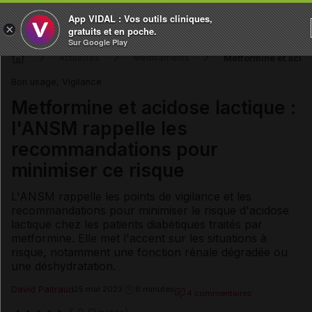
App VIDAL : Vos outils cliniques,
×
gratuits et en poche.
Sur Google Play
Metformine et acido
Actualités
Médicaments
Bon usage, Vigilance
Metformine et acidose lactique :
l'ANSM rappelle les
recommandations pour
minimiser ce risque
L'ANSM rappelle les points de vigilance et les
recommandations pour minimiser le risque d'acidose
lactique chez les patients diabétiques traités par
metformine. Elle met l'accent sur les situations à
risque, notamment une fonction rénale dégradée ou
une déshydratation.
David Paitraud
25 mai 2023
6 minutes
4 commentaires