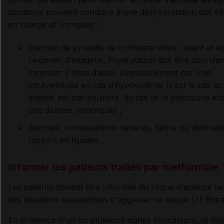
situations pouvant conduire à une déshydratation doit êt
en charge et corrigées :
injection de produits de contraste iodés : avant et a
l'examen d'imagerie, l’hydratation doit être abondan
minimum 2 litres d’eau), éventuellement par voie
intraveineuse en cas d’hypovolémie (c’est le cas lo
diabète est mal équilibré, du fait de la glycosurie en
une diurèse osmotique) ;
diarrhée, vomissements sévères, fièvre ou diminuti
l’apport en liquides.
Informer les patients traités par metformine
Les patients doivent être informés du risque d'acidose lac
des situations susceptibles d'aggraver ce risque (
cf
.
Enc
En présence d'un ou plusieurs signes évocateurs, ils doi