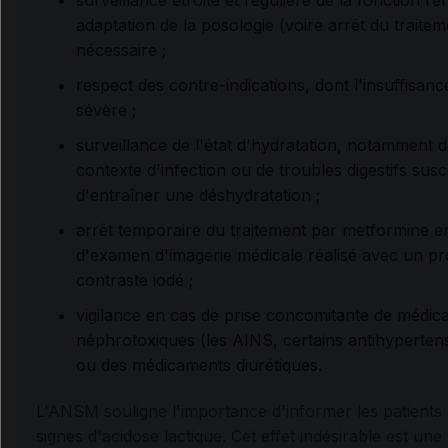
surveillance étroite et régulière de la fonction rén
adaptation de la posologie (voire arrêt du traitem
nécessaire ;
respect des contre-indications, dont l'insuffisanc
sévère ;
surveillance de l'état d'hydratation, notamment 
contexte d'infection ou de troubles digestifs susc
d'entraîner une déshydratation ;
arrêt temporaire du traitement par metformine e
d'examen d'imagerie médicale réalisé avec un pr
contraste iodé ;
vigilance en cas de prise concomitante de médi
néphrotoxiques (les AINS, certains antihyperten
ou des médicaments diurétiques.
L'ANSM souligne l'importance d'informer les patients 
signes d'acidose lactique. Cet effet indésirable est une