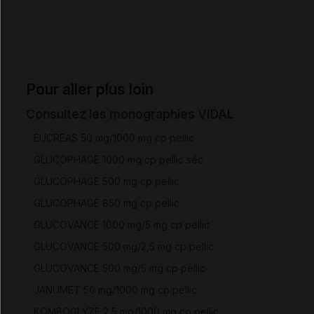
Pour aller plus loin
Consultez les monographies VIDAL
EUCREAS 50 mg/1000 mg cp pellic
GLUCOPHAGE 1000 mg cp pellic séc
GLUCOPHAGE 500 mg cp pellic
GLUCOPHAGE 850 mg cp pellic
GLUCOVANCE 1000 mg/5 mg cp pellic
GLUCOVANCE 500 mg/2,5 mg cp pellic
GLUCOVANCE 500 mg/5 mg cp pellic
JANUMET 50 mg/1000 mg cp pellic
KOMBOGLYZE 2,5 mg/1000 mg cp pellic