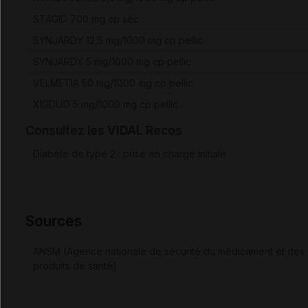
STAGID 700 mg cp séc
SYNJARDY 12,5 mg/1000 mg cp pellic
SYNJARDY 5 mg/1000 mg cp pellic
VELMETIA 50 mg/1000 mg cp pellic
XIGDUO 5 mg/1000 mg cp pellic
Consultez les VIDAL Recos
Diabète de type 2 : prise en charge initiale
Sources
ANSM (Agence nationale de sécurité du médicament et des
produits de santé)