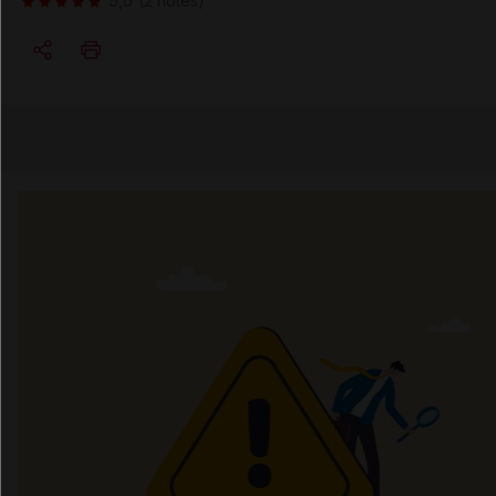
5,0
(2 notes)
Copier l'url
Email