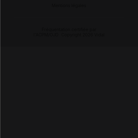
-
Mentions légales
Fréquentation certifiée par
l'ACPM/OJD
|
Copyright 2026 Vidal