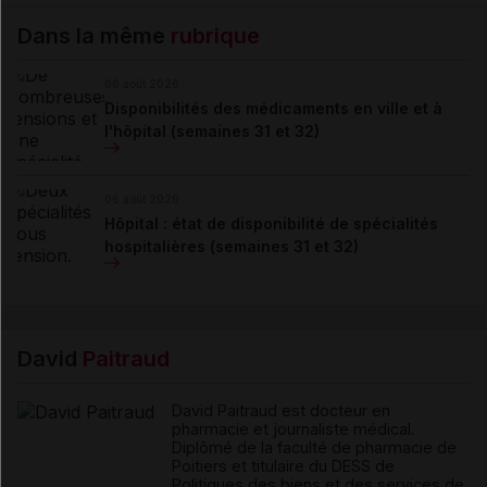
Dans la même
rubrique
06 août 2026
Disponibilités des médicaments en ville et à
l'hôpital (semaines 31 et 32)
06 août 2026
Hôpital : état de disponibilité de spécialités
hospitalières (semaines 31 et 32)
David
Paitraud
David Paitraud est docteur en
pharmacie et journaliste médical.
Diplômé de la faculté de pharmacie de
Poitiers et titulaire du DESS de
Politiques des biens et des services de