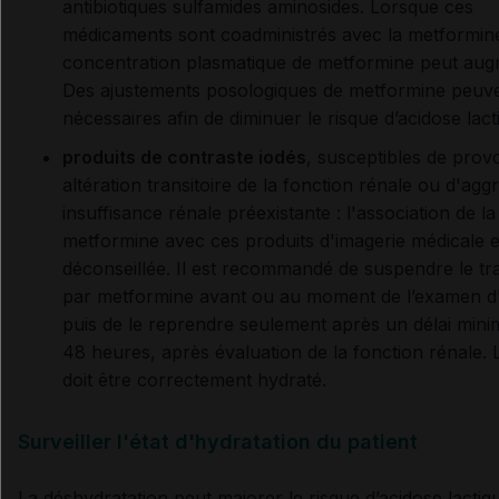
antibiotiques sulfamides aminosides. Lorsque ces
médicaments sont coadministrés avec la metformine
concentration plasmatique de metformine peut aug
Des ajustements posologiques de metformine peuve
nécessaires afin de diminuer le risque d’acidose lact
produits de contraste iodés
, susceptibles de pro
altération transitoire de la fonction rénale ou d'ag
insuffisance rénale préexistante : l'association de la
metformine avec ces produits d'imagerie médicale e
déconseillée. Il est recommandé de suspendre le tr
par metformine avant ou au moment de l’examen d'
puis de le reprendre seulement après un délai min
48 heures, après évaluation de la fonction rénale. 
doit être correctement hydraté.
Surveiller l'état d'hydratation du patient
La déshydratation peut majorer le risque d’acidose lactiq