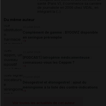
santé (Paris V), il commence sa carrière
de journaliste en 2006 chez VIDAL, en
intégrant la (...)
Du même auteur
23 juillet 2026
Complément de gamme : BYOOVIZ disponible
en seringue préremplie
22 juillet 2026
[PODCAST] Iatrogénie médicamenteuse :
connaissez-vous les Ceppim ?
21 juillet 2026
Désogestrel et étonogestrel : ajout du
méningiome à la liste des contre-indications
Voir toutes les actualités de cet auteur