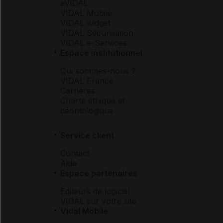
eVIDAL
VIDAL Mobile
VIDAL widget
VIDAL Sécurisation
VIDAL e-Services
Espace institutionnel
Qui sommes-nous ?
VIDAL France
Carrières
Charte éthique et
déontologique
Service client
Contact
Aide
Espace partenaires
Éditeurs de logiciel
VIDAL sur votre site
Vidal Mobile