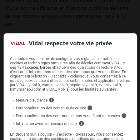
données françaises et internationales sont en faveur
d'une bonne efficacité et d'un bon profil de sécurité
de ces vaccins en population pédiatrique, de 2 à 17
ans :
FLUARIXTETRA
: vaccin tétravalent injectable
Vidal respecte votre vie privée
(disponible pour la campagne 2022-2023)
VAXIGRIPTETRA
: vaccin tétravalent
Ce module vous permet de configurer vos réglages en matière de
cookies et technologies similaires afin de décider comment VIDAL et
injectable (disponible pour la campagne 2022-
ses 124 sociétés tierces
effectuent des opérations de lecture et/ou
2023)
d’écriture d’informations au sein des terminaux que vous utilisez. En
cliquant sur le bouton « J’accepte » ci-dessous, vous consentez à ce
que des cookies soient utilisés sur certains sites et applications édités
INFLUVAC TETRA
: vaccin tétravalent
par VIDAL (vidal.fr, campus.vidal.fr, hoptimal.vidal.fr, evidal.vidal.fr,
fr.m3manabu.com et VIDAL Mobile) pour les finalités suivantes :
injectable (disponible pour la campagne 2022-
2023)
Mesure d’audience
i
Personnalisation des contenus de ce site
i
Un autre vaccin,
FLUENZ TETRA
, dispose d'une
Personnalisation des communications vous étant adressées
i
autorisation de mise sur le marché (AMM) chez
Interaction avec les réseaux sociaux
i
l'enfant à partir de 24 mois et l'adolescent. FLUENZ
En cliquant sur le bouton « J’accepte » ci-dessous, vous consentez
TETRA est un vaccin tétravalent en suspension pour
également à ce que des cookies soient utilisés sur certains sites et