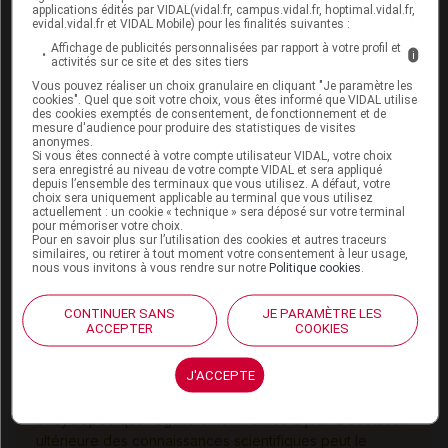
applications édités par VIDAL(vidal.fr, campus.vidal.fr, hoptimal.vidal.fr,
pulvérisation nasale. Il n'est cependant pas disponible
evidal.vidal.fr et VIDAL Mobile) pour les finalités suivantes :
en France à ce jour (non commercialisé pour la
Affichage de publicités personnalisées par rapport à votre profil et
i
activités sur ce site et des sites tiers
saison 2022-2023).
Vous pouvez réaliser un choix granulaire en cliquant "Je paramètre les
cookies". Quel que soit votre choix, vous êtes informé que VIDAL utilise
Dans son avis, la HAS souligne que la vaccination des
des cookies exemptés de consentement, de fonctionnement et de
mesure d'audience pour produire des statistiques de visites
enfants contre la grippe n'est pas obligatoire.
anonymes.
Afin de renforcer l'adhésion à cette nouvelle
Si vous êtes connecté à votre compte utilisateur VIDAL, votre choix
sera enregistré au niveau de votre compte VIDAL et sera appliqué
recommandation et l'acceptabilité d'un vaccin
depuis l’ensemble des terminaux que vous utilisez. A défaut, votre
choix sera uniquement applicable au terminal que vous utilisez
supplémentaire en population pédiatrique,
actuellement : un cookie « technique » sera déposé sur votre terminal
pour mémoriser votre choix.
elle recommande d'utiliser préférentiellement le vaccin
Pour en savoir plus sur l’utilisation des cookies et autres traceurs
nasal, plus simple à administrer.
similaires, ou retirer à tout moment votre consentement à leur usage,
nous vous invitons à vous rendre sur notre
Politique cookies
.
CONTINUER SANS
JE PARAMÈTRE LES
ACCEPTER
COOKIES
Cet article d'actualité rédigé par un auteur scientifique
J'ACCEPTE
reflète l'état des connaissances sur le sujet traité à la
date de sa publication. Il ne s'agit pas d'une page
encyclopédique régulièrement remise à jour. L'évolution
ultérieure des connaissances scientifiques peut le