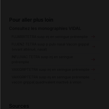
Pour aller plus loin
Consultez les monographies VIDAL
FLUARIXTETRA susp inj en seringue préremplie
FLUENZ TETRA susp p pulv nasal Vaccin grippal
(vivant atténué, nasal)
INFLUVAC TETRA susp inj en seringue
préremplie
VAXIGRIPTETRA susp inj en seringue préremplie
VAXIGRIPTETRA susp inj en seringue préremplie
vaccin grippal,quadrivalent inactivé à virion
Sources