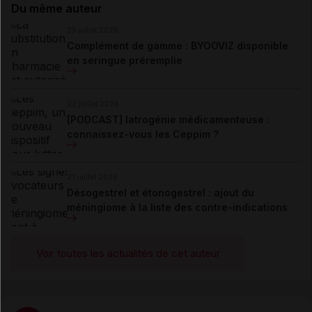
Du même auteur
23 juillet 2026
Complément de gamme : BYOOVIZ disponible
en seringue préremplie
22 juillet 2026
[PODCAST] Iatrogénie médicamenteuse :
connaissez-vous les Ceppim ?
21 juillet 2026
Désogestrel et étonogestrel : ajout du
méningiome à la liste des contre-indications
Voir toutes les actualités de cet auteur