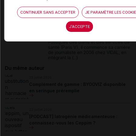
David
Paitraud
CONTINUER SANS ACCEPTER
JE PARAMÈTRE LES COOKI
David Paitraud est docteur en
pharmacie et journaliste médical.
J'ACCEPTE
Diplômé de la faculté de pharmacie de
Poitiers et titulaire du DESS de
Politiques des biens et des services de
santé (Paris V), il commence sa carrière
de journaliste en 2006 chez VIDAL, en
intégrant la (...)
Du même auteur
23 juillet 2026
Complément de gamme : BYOOVIZ disponible
en seringue préremplie
22 juillet 2026
[PODCAST] Iatrogénie médicamenteuse :
connaissez-vous les Ceppim ?