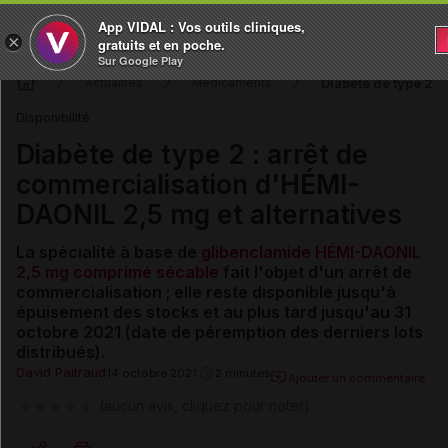
App VIDAL : Vos outils cliniques,
×
gratuits et en poche.
Sur Google Play
Diabète de type 2 :
Actualités
Médicaments
Disponibilité
Diabète de type 2 : arrêt de
commercialisation d'HÉMI-
DAONIL 2,5 mg et alternatives
La spécialité à base de
glibenclamide
HÉMI-DAONIL
2,5 mg comprimé sécable
fait l'objet d'un arrêt de
commercialisation ; elle reste disponible jusqu'à
épuisement des stocks et au plus tard jusqu'au 31
octobre 2021 (date de péremption des derniers lots
distribués).
David Paitraud
14 octobre 2021
2 minutes
Ajouter un commentaire
(aucun avis, cliquez pour noter)