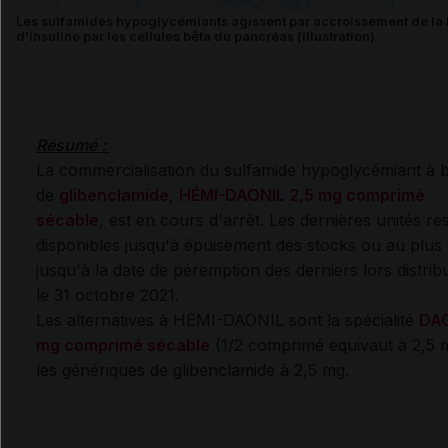
Les sulfamides hypoglycémiants agissent par accroissement de la l
d'insuline par les cellules bêta du pancréas (illustration).
Résumé :
La commercialisation du sulfamide hypoglycémiant à 
de
glibenclamide
,
HÉMI-DAONIL 2,5 mg comprimé
sécable
, est en cours d'arrêt. Les dernières unités re
disponibles jusqu'à épuisement des stocks ou au plus 
jusqu'à la date de péremption des derniers lors distrib
le 31 octobre 2021.
Les alternatives à HÉMI-DAONIL sont la spécialité
DAO
mg comprimé sécable
(1/2 comprimé équivaut à 2,5 
les génériques de glibenclamide à 2,5 mg.