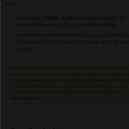
sont :
la spécialité
DAONIL 5 mg comprimé sécable
: 1/2
comprimé équivaut à 2,5 mg de glibenclamide,
les génériques d'HÉMI-DAONIL 2,5 mg : GLIBENC
2,5 mg ARROW, BIOGARAN, MYLAN, et TEVA com
sécable.
Cet article d'actualité rédigé par un auteur scientifique reflète 
des connaissances sur le sujet traité à la date de sa publication
s'agit pas d'une page encyclopédique régulièrement remise à 
L'évolution ultérieure des connaissances scientifiques peut le
en tout ou partie caduc.
Consultez notre charte éthique et
déontologique