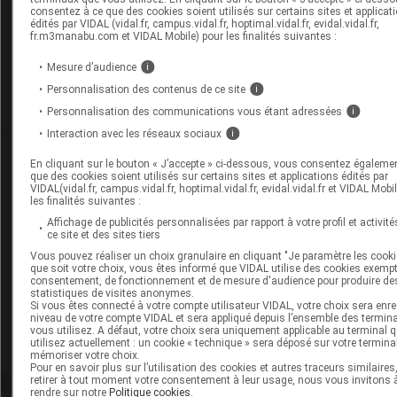
momentanément indisponible.
consentez à ce que des cookies soient utilisés sur certains sites et applicat
édités par VIDAL (vidal.fr, campus.vidal.fr, hoptimal.vidal.fr, evidal.vidal.fr,
fr.m3manabu.com et VIDAL Mobile) pour les finalités suivantes :
Pour recevoir gratuitement toute l’actualité par m
Mesure d’audience
i
Personnalisation des contenus de ce site
i
Je m'abonne !
Personnalisation des communications vous étant adressées
i
Interaction avec les réseaux sociaux
i
Dans la même
rubrique
En cliquant sur le bouton « J’accepte » ci-dessous, vous consentez égaleme
que des cookies soient utilisés sur certains sites et applications édités par
VIDAL(vidal.fr, campus.vidal.fr, hoptimal.vidal.fr, evidal.vidal.fr et VIDAL Mobi
06 août 2026
les finalités suivantes :
Disponibilités des médicaments en ville et à
Affichage de publicités personnalisées par rapport à votre profil et activité
l'hôpital (semaines 31 et 32)
ce site et des sites tiers
Vous pouvez réaliser un choix granulaire en cliquant "Je paramètre les cooki
que soit votre choix, vous êtes informé que VIDAL utilise des cookies exemp
consentement, de fonctionnement et de mesure d'audience pour produire de
06 août 2026
statistiques de visites anonymes.
Si vous êtes connecté à votre compte utilisateur VIDAL, votre choix sera enre
Hôpital : état de disponibilité de spécialités
niveau de votre compte VIDAL et sera appliqué depuis l’ensemble des termin
hospitalières (semaines 31 et 32)
vous utilisez. A défaut, votre choix sera uniquement applicable au terminal 
utilisez actuellement : un cookie « technique » sera déposé sur votre termina
mémoriser votre choix.
Pour en savoir plus sur l’utilisation des cookies et autres traceurs similaires
retirer à tout moment votre consentement à leur usage, nous vous invitons 
rendre sur notre
Politique cookies
.