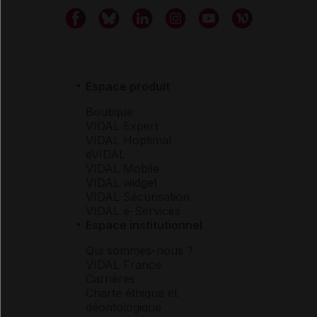
Espace produit
Boutique
VIDAL Expert
VIDAL Hoptimal
eVIDAL
VIDAL Mobile
VIDAL widget
VIDAL Sécurisation
VIDAL e-Services
Espace institutionnel
Qui sommes-nous ?
VIDAL France
Carrières
Charte éthique et
déontologique