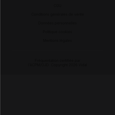
-
CGU
-
Conditions générales de vente
-
Données personnelles
-
Politique cookies
-
Mentions légales
Fréquentation certifiée par
l'ACPM/OJD
|
Copyright 2026 Vidal