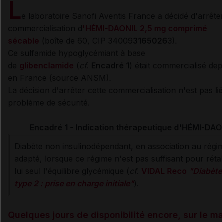
L
e laboratoire Sanofi Aventis France a décidé d'arrêter
commercialisation d
'HÉMI-DAONIL 2,5 mg comprimé
sécable
(b
oîte de 60, CIP 34009
3165026
3).
Ce sulfamide hypoglycémiant à base
de
glibenclamide
(
cf
.
Encadré 1
) était commercialisé de
en France (source ANSM).
La décision d'arrêter cette commercialisation n'est pas li
problème de sécurité.
Encadré 1 - Indication thérapeutique d'HÉMI-DAO
Diabète non insulinodépendant, en association au régi
adapté, lorsque ce régime n'est pas suffisant pour rétab
lui seul l'équilibre glycémique (
cf
.
VIDAL Reco
"Diabète
type 2 : prise en charge initiale"
).
Quelques jours de disponibilité encore, sur le m