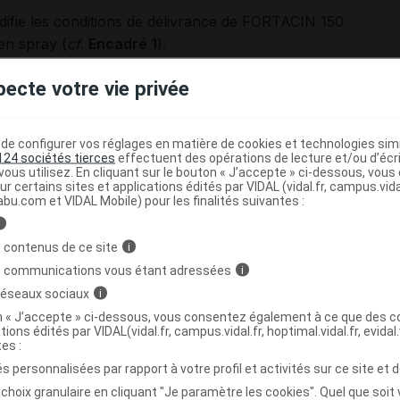
ifie les conditions de délivrance de
FORTACIN 150
en spray (
cf
.
Encadré 1
).
pecte votre vie privée
e 2 anesthésiques locaux du groupe des amino-amides
,
scrite sur la liste I des substances vénéneuses. Désormais,
mentation.
e configurer vos réglages en matière de cookies et technologies simil
124 sociétés tierces
effectuent des opérations de lecture et/ou d’écr
ous utilisez. En cliquant sur le bouton « J’accepte » ci-dessous, vou
ication thérapeutique de FORTACIN
ur certains sites et applications édités par VIDAL (vidal.fr, campus.vidal.
abu.com et VIDAL Mobile) pour les finalités suivantes :
lation précoce primaire chez l'homme
i
 contenus de ce site
i
s communications vous étant adressées
i
s soumis à prescription médicale obligatoire. Ce
 réseaux sociaux
i
rmacie, sans ordonnance.
on « J’accepte » ci-dessous, vous consentez également à ce que des co
tions édités par VIDAL(vidal.fr, campus.vidal.fr, hoptimal.vidal.fr, evidal.
enne
tes :
iption et de délivrance s'inscrit dans la continuité
s personnalisées par rapport à votre profil et activités sur ce site et d
 C(2013)8151] applicable à FORTACIN.
choix granulaire en cliquant "Je paramètre les cookies". Quel que soit 