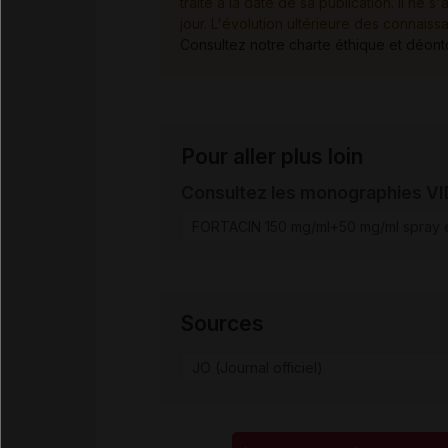
traité à la date de sa publication. Il n
jour. L'évolution ultérieure des connaiss
Consultez notre charte éthique et déon
Pour aller plus loin
Consultez les monographies V
FORTACIN 150 mg/ml+50 mg/ml spray e
Sources
JO (Journal officiel)