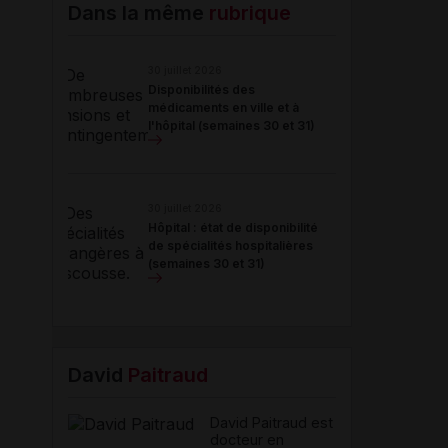
Email
Dans la même
rubrique
30 juillet 2026
Disponibilités des
médicaments en ville et à
l'hôpital (semaines 30 et 31)
30 juillet 2026
Hôpital : état de disponibilité
de spécialités hospitalières
(semaines 30 et 31)
David
Paitraud
David Paitraud est
docteur en