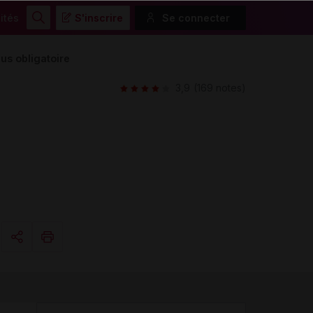
ités
S'inscrire
Se connecter
Rechercher
us obligatoire
3,9
(169 notes)
Copier l'url