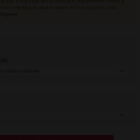
e s'agit pas d'une page encyclopédique régulièrement remise à
ances scientifiques peut le rendre en tout ou partie caduc.
tologique
IDAL
n solution cutanée