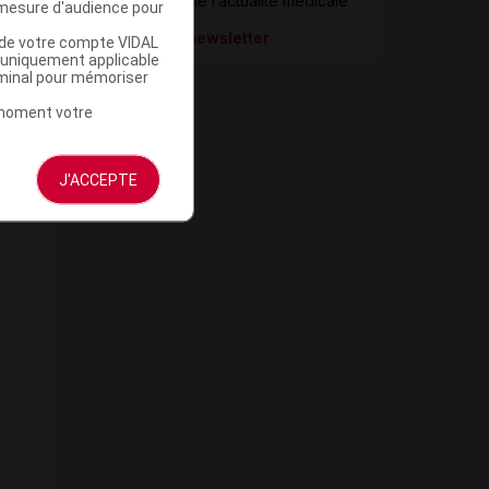
Restez informé de l’actualité médicale
mesure d'audience pour
quotidiennement
S’inscrire à la newsletter
u de votre compte VIDAL
a uniquement applicable
rminal pour mémoriser
t moment votre
J'ACCEPTE