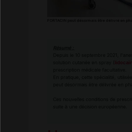
FORTACIN peut désormais être délivré en pha
Résumé :
Depuis le 10 septembre 2021, l'a
solution cutanée en spray (
lidocaï
prescription médicale facultative.
En pratique, cette spécialité, utili
peut désormais être délivrée en p
Ces nouvelles conditions de prescr
suite à une décision européenne.