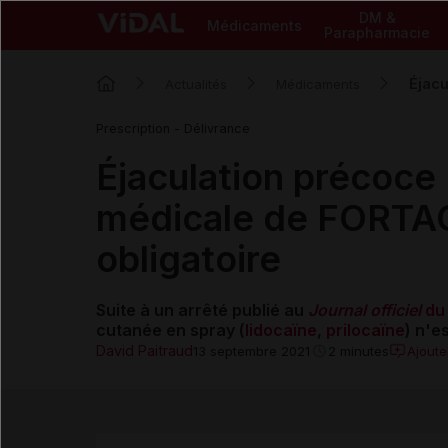
DM &
Médicaments
Parapharmacie
Éjacu
Actualités
Médicaments
Prescription - Délivrance
Éjaculation précoce :
médicale de FORTAC
obligatoire
Suite à un arrêté publié au
Journal officiel
du
cutanée en spray (
lidocaïne
,
prilocaïne
) n'e
David Paitraud
Ajout
13 septembre 2021
2 minutes