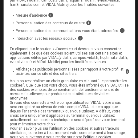
par VIDAL (vidal.fr, campus.vidal.fr, hoptimal.vidal.fr, evidal.vidal.fr,
Lettre du laboratoire MSD VACCINS aux professionnels de
fr.m3manabu.com et VIDAL Mobile) pour les finalités suivantes :
santé
(sur le site de l'ANSM, 2 avril 2020)
Mesure d’audience
i
Personnalisation des contenus de ce site
i
GENOTONORM MINIQUICK 0,6 mg, 0.8 mg, 1 mg, 1,2 mg,
Personnalisation des communications vous étant adressées
i
1,4 mg, 1,6 mg, 1.8 mg et 2 mg, poudre et solvant pour
Interaction avec les réseaux sociaux
i
solution injectable, cartouches bicompartimentées en
verre dans une seringue pré-remplie - Tension
En cliquant sur le bouton « J’accepte » ci-dessous, vous consentez
également à ce que des cookies soient utilisés sur certains sites et
d'approvisionnement
(ANSM, 5 mai 2020)
applications édités par VIDAL(vidal.fr, campus.vidal.fr, hoptimal.vidal.fr,
evidal.vidal.fr et VIDAL Mobile) pour les finalités suivantes :
Lettre du laboratoire Pfizer aux professionnels de santé
Affichage de publicités personnalisées par rapport à votre profil et
(sur le site de l'ANSM, 4 mai 2020)
i
activités sur ce site et des sites tiers
Vous pouvez réaliser un choix granulaire en cliquant "Je paramètre les
Cet article d'actualité rédigé par un auteur scientifique
cookies". Quel que soit votre choix, vous êtes informé que VIDAL utilise
des cookies exemptés de consentement, de fonctionnement et de
reflète l'état des connaissances sur le sujet traité à la
mesure d'audience pour produire des statistiques de visites
date de sa publication. Il ne s'agit pas d'une page
anonymes.
Si vous êtes connecté à votre compte utilisateur VIDAL, votre choix
encyclopédique régulièrement remise à jour. L'évolution
sera enregistré au niveau de votre compte VIDAL et sera appliqué
ultérieure des connaissances scientifiques peut le
depuis l’ensemble des terminaux que vous utilisez. A défaut, votre
choix sera uniquement applicable au terminal que vous utilisez
rendre en tout ou partie caduc.
Consultez notre charte
actuellement : un cookie « technique » sera déposé sur votre terminal
éthique et déontologique
pour mémoriser votre choix.
Pour en savoir plus sur l’utilisation des cookies et autres traceurs
similaires, ou retirer à tout moment votre consentement à leur usage,
nous vous invitons à vous rendre sur notre
Politique cookies
.