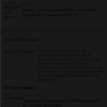
06 août 2026
Hôpital : état de disponibilité de spécialités
hospitalières (semaines 31 et 32)
David
Paitraud
David Paitraud est docteur en
pharmacie et journaliste médical.
Diplômé de la faculté de pharmacie de
Poitiers et titulaire du DESS de
Politiques des biens et des services de
santé (Paris V), il commence sa carrière
de journaliste en 2006 chez VIDAL, en
intégrant la (...)
Du même auteur
23 juillet 2026
Complément de gamme : BYOOVIZ disponible
en seringue préremplie