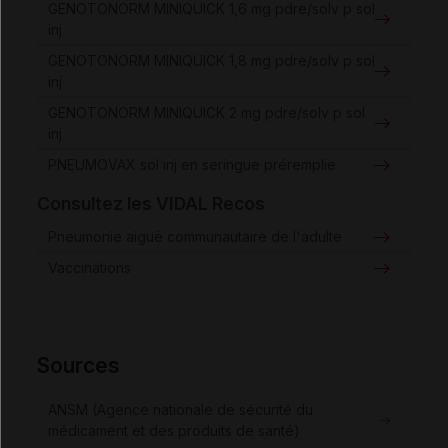
GENOTONORM MINIQUICK 1,6 mg pdre/solv p sol
inj
GENOTONORM MINIQUICK 1,8 mg pdre/solv p sol
inj
GENOTONORM MINIQUICK 2 mg pdre/solv p sol
inj
PNEUMOVAX sol inj en seringue préremplie
Consultez les VIDAL Recos
Pneumonie aiguë communautaire de l'adulte
Vaccinations
Sources
ANSM (Agence nationale de sécurité du
médicament et des produits de santé)