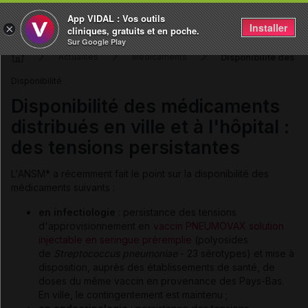
App VIDAL : Vos outils
Installer
×
cliniques, gratuits et en poche.
Sur Google Play
Disponibilité des mé
Actualités
Médicaments
Disponibilité
Disponibilité des médicaments
distribués en ville et à l'hôpital :
des tensions persistantes
L'ANSM* a récemment fait le point sur la disponibilité des
médicaments suivants :
en infectiologie
: persistance des tensions
d'approvisionnement en
vaccin PNEUMOVAX solution
injectable en seringue préremplie
(polyosides
de
Streptococcus pneumoniae
- 23 sérotypes) et mise à
disposition, auprès des établissements de santé, de
doses du même vaccin en provenance des Pays-Bas.
En ville, le contingentement est maintenu ;