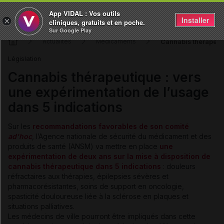
App VIDAL : Vos outils
Installer
×
cliniques, gratuits et en poche.
Sur Google Play
Cannabis thérapeuti
Actualités
Médicaments
Législation
Cannabis thérapeutique : vers
une expérimentation de l’usage
dans 5 indications
Sur les
recommandations favorables de son comité
ad'hoc
, l’Agence nationale de sécurité du médicament et des
produits de santé (ANSM) va mettre en place
une
expérimentation de deux ans sur la mise à disposition de
cannabis thérapeutique dans 5 indications
: douleurs
réfractaires aux thérapies, épilepsies sévères et
pharmacorésistantes, soins de support en oncologie,
spasticité douloureuse liée à la sclérose en plaques et
situations palliatives.
Les médecins de ville pourront être impliqués dans cette