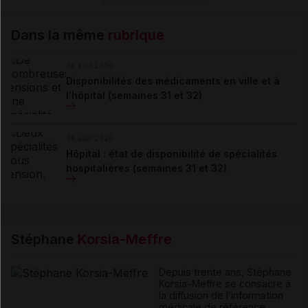
Dans la même
rubrique
06 août 2026
Disponibilités des médicaments en ville et à
l'hôpital (semaines 31 et 32)
06 août 2026
Hôpital : état de disponibilité de spécialités
hospitalières (semaines 31 et 32)
Stéphane
Korsia-Meffre
Depuis trente ans, Stéphane
Korsia-Meffre se consacre à
la diffusion de l’information
médicale de référence