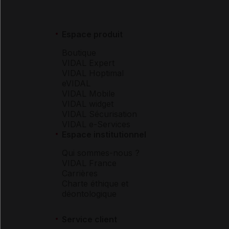
Espace produit
Boutique
VIDAL Expert
VIDAL Hoptimal
eVIDAL
VIDAL Mobile
VIDAL widget
VIDAL Sécurisation
VIDAL e-Services
Espace institutionnel
Qui sommes-nous ?
VIDAL France
Carrières
Charte éthique et
déontologique
Service client