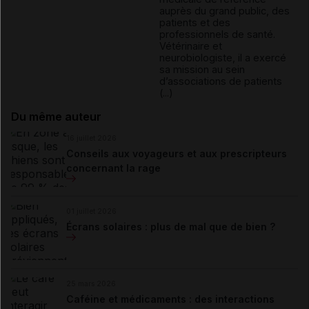
auprès du grand public, des
patients et des
professionnels de santé.
Vétérinaire et
neurobiologiste, il a exercé
sa mission au sein
d’associations de patients
(...)
Du même auteur
16 juillet 2026
Conseils aux voyageurs et aux prescripteurs
concernant la rage
01 juillet 2026
Écrans solaires : plus de mal que de bien ?
25 mars 2026
Caféine et médicaments : des interactions