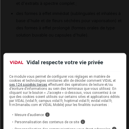
et d'extraits à spectre complet ;
des formes à effet immédiat (sublinguales et inhalées à
base d'huile et de fleurs séchées pour vaporisation) et
des formes à effet prolongé (formes orales de type
solution buvable ou capsules d'huile).
De plus, le CSST recommande la mise à disposition de 5 ratios
Vidal respecte votre vie privée
TétraHydroCannabinol (THC)/CannaBiDiol (CBD) différents et
une adaptation posologique par titration réalisée par le
Ce module vous permet de configurer vos réglages en matière de
médecin jusqu'à l'obtention de la dose minimale efficace et/ou
cookies et technologies similaires afin de décider comment VIDAL et
d'effets indésirables tolérables par le patient.
ses 124 sociétés tierces
effectuent des opérations de lecture et/ou
d’écriture d’informations au sein des terminaux que vous utilisez. En
cliquant sur le bouton « J’accepte » ci-dessous, vous consentez à ce
que des cookies soient utilisés sur certains sites et applications édités
Qui pourra participer à cette expérimentation ?
par VIDAL (vidal.fr, campus.vidal.fr, hoptimal.vidal.fr, evidal.vidal.fr,
fr.m3manabu.com et VIDAL Mobile) pour les finalités suivantes :
Selon le CSST, l'initiation du traitement devra être réservée
aux médecins exerçant dans des centres de référence
Mesure d’audience
i
prenant en charge
les 5 indications retenues par le CSST
Personnalisation des contenus de ce site
i
dans leur avis de décembre 2018, sur tout le territoire, jusqu'à