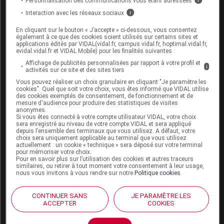
Personnalisation des communications vous étant adressées
i
stabilisation du patient.
Interaction avec les réseaux sociaux
i
Ces médecins référents seraient recrutés sur la base du
En cliquant sur le bouton « J’accepte » ci-dessous, vous consentez
volontariat et formés à l'aide d'une plateforme d'
e-learning
.
également à ce que des cookies soient utilisés sur certains sites et
applications édités par VIDAL(vidal.fr, campus.vidal.fr, hoptimal.vidal.fr,
Une fois le patient stabilisé, le médecin de ville pourra prendre
evidal.vidal.fr et VIDAL Mobile) pour les finalités suivantes :
le relais après accord préalable avec le médecin référent.
Affichage de publicités personnalisées par rapport à votre profil et
i
activités sur ce site et des sites tiers
Le suivi des patients sera obligatoirement renseigné dans un
Vous pouvez réaliser un choix granulaire en cliquant "Je paramètre les
Registre national électronique de suivi mis en place par
cookies". Quel que soit votre choix, vous êtes informé que VIDAL utilise
des cookies exemptés de consentement, de fonctionnement et de
l'ANSM (effets indésirables et efficacité). Les produits seront
mesure d'audience pour produire des statistiques de visites
dispensés à la fois en pharmacie « à usage intérieur » (PUI) et
anonymes.
Si vous êtes connecté à votre compte utilisateur VIDAL, votre choix
en officines, seulement si le prescripteur a été formé et le
sera enregistré au niveau de votre compte VIDAL et sera appliqué
depuis l’ensemble des terminaux que vous utilisez. A défaut, votre
registre de suivi renseigné.
choix sera uniquement applicable au terminal que vous utilisez
actuellement : un cookie « technique » sera déposé sur votre terminal
Pour les patients ayant un bénéfice/risque favorable, le
pour mémoriser votre choix.
Pour en savoir plus sur l’utilisation des cookies et autres traceurs
maintien de l'accès aux médicaments utilisés sera assuré
similaires, ou retirer à tout moment votre consentement à leur usage,
durant toute la phase expérimentale.
nous vous invitons à vous rendre sur notre
Politique cookies
.
CONTINUER SANS
JE PARAMÈTRE LES
Un protocole mené sur deux années et évalué par
ACCEPTER
COOKIES
un comité pluridisciplinaire
Le
calendrier de mise en œuvre de la phase