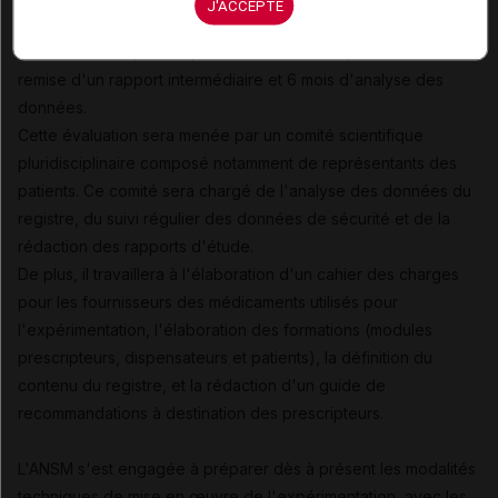
J'ACCEPTE
expérimentale
comprendra 6 mois de mise en place, 6 mois
d'inclusion des patients, 6 mois de suivi des patients avec
remise d'un rapport intermédiaire et 6 mois d'analyse des
données.
Cette évaluation sera menée par un comité scientifique
pluridisciplinaire composé notamment de représentants des
patients. Ce comité sera chargé de l'analyse des données du
registre, du suivi régulier des données de sécurité et de la
rédaction des rapports d'étude.
De plus, il travaillera à l'élaboration d'un cahier des charges
pour les fournisseurs des médicaments utilisés pour
l'expérimentation, l'élaboration des formations (modules
prescripteurs, dispensateurs et patients), la définition du
contenu du registre, et la rédaction d'un guide de
recommandations à destination des prescripteurs.
L'ANSM s'est engagée à préparer dès à présent les modalités
techniques de mise en œuvre de l'expérimentation, avec les