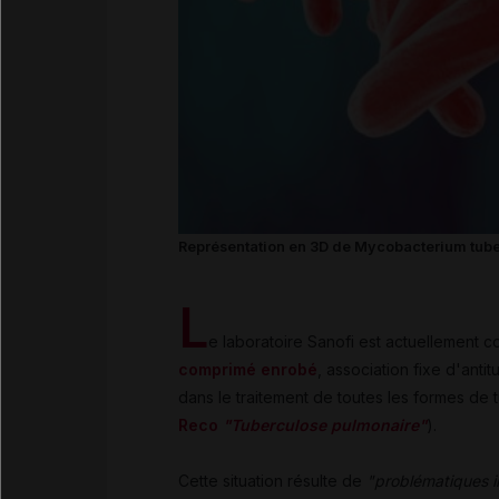
Représentation en 3D de Mycobacterium tuberc
L
e laboratoire Sanofi est actuellement 
comprimé enrobé
, association fixe d'anti
dans le traitement de toutes les formes de
Reco
"Tuberculose pulmonaire"
).
Cette situation résulte de
"problématiques in