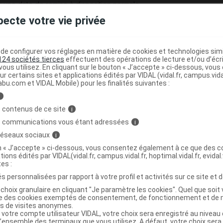
 une date de remise à disposition normale.
pecte votre vie privée
esures suivantes sont mises en place afin de préserver les stocks
e configurer vos réglages en matière de cookies et technologies simil
124 sociétés tierces
effectuent des opérations de lecture et/ou d’écr
ous utilisez. En cliquant sur le bouton « J’accepte » ci-dessous, vou
ur certains sites et applications édités par VIDAL (vidal.fr, campus.vidal.
 le marché hospitalier et les collectivités,
abu.com et VIDAL Mobile) pour les finalités suivantes :
 le marché de ville,
via
des dotations aux grossistes-répartiteurs.
i
 contenus de ce site
i
s communications vous étant adressées
i
rvenant pas à s'approvisionner auprès de leur grossiste peuvent
 réseaux sociaux
i
Département d'information médicale et scientifique : 0 800 394
on « J’accepte » ci-dessous, vous consentez également à ce que des co
 les DROM-COM, service et appel gratuits).
tions édités par VIDAL(vidal.fr, campus.vidal.fr, hoptimal.vidal.fr, evidal.
tes :
s personnalisées par rapport à votre profil et activités sur ce site et d
répondre aux situations pour lesquelles RIFATER est indispensable
choix granulaire en cliquant "Je paramètre les cookies". Quel que soit 
ise des cookies exemptés de consentement, de fonctionnement et de 
es de visites anonymes.
 votre compte utilisateur VIDAL, votre choix sera enregistré au nivea
l’ensemble des terminaux que vous utilisez. A défaut, votre choix ser