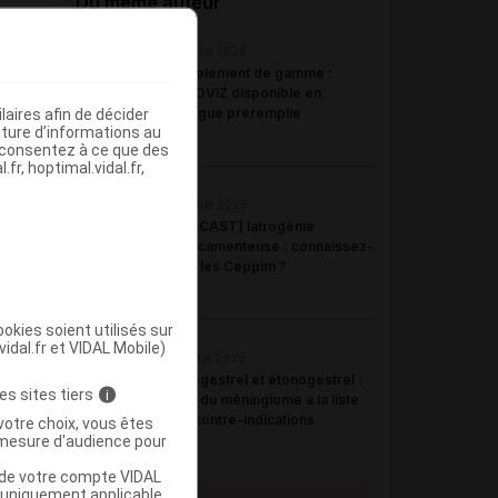
Du même auteur
23 juillet 2026
Complément de gamme :
BYOOVIZ disponible en
seringue préremplie
aires afin de décider
iture d’informations au
s consentez à ce que des
fr, hoptimal.vidal.fr,
22 juillet 2026
[PODCAST] Iatrogénie
médicamenteuse : connaissez-
vous les Ceppim ?
okies soient utilisés sur
vidal.fr et VIDAL Mobile)
21 juillet 2026
Désogestrel et étonogestrel :
es sites tiers
i
ajout du méningiome à la liste
des contre-indications
votre choix, vous êtes
mesure d'audience pour
u de votre compte VIDAL
a uniquement applicable