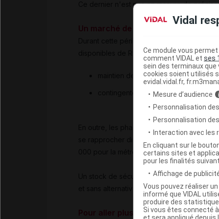
Ce dernier n'est pas en mesure de préciser
Vidal res
Un marché de ville contingenté
Durant cette période de perturbation, les m
Ce module vous permet d
disponibles de RIFATER :
comment VIDAL et
ses 
sein des terminaux que v
cookies soient utilisés s
maintien de la distribution normale sur
evidal.vidal.fr, fr.m3man
contingentement de la distribution sur
Mesure d’audience
Personnalisation des
Personnalisation de
En outre, les pharmacies d'officines ne pa
Interaction avec les
se rapprocher directement du laboratoire (
En cliquant sur le bout
000 pour la métropole, 0 800 626 626 pour
certains sites et applica
pour les finalités suivan
Affichage de publicité
Un stock de sécurité a été constitué pour 
Vous pouvez réaliser un 
et sans alternative thérapeutique.
informé que VIDAL util
produire des statistiqu
Si vous êtes connecté à
Pour aller plus loin
et sera appliqué depuis 