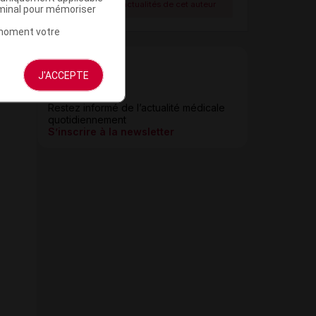
Voir toutes les actualités de cet auteur
rminal pour mémoriser
t moment votre
J'ACCEPTE
Newsletter
Restez informé de l’actualité médicale
quotidiennement
S’inscrire à la newsletter