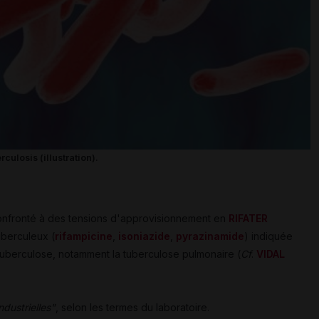
ulosis (illustration).
confronté à des tensions d'approvisionnement en
RIFATER
tuberculeux (
rifampicine
,
isoniazide
,
pyrazinamide
) indiquée
 tuberculose, notamment la tuberculose pulmonaire (
Cf
.
VIDAL
dustrielles"
, selon les termes du laboratoire.