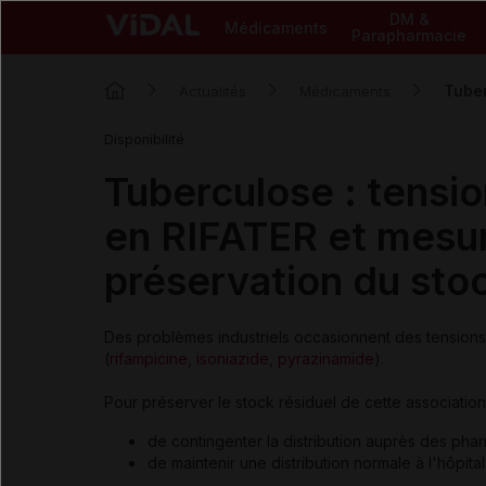
DM &
Médicaments
Parapharmacie
Tuber
Actualités
Médicaments
Disponibilité
Tuberculose : tensi
en RIFATER et mesur
préservation du sto
Des problèmes industriels occasionnent des tensio
(
rifampicine
,
isoniazide
,
pyrazinamide
)
.
Pour préserver le stock résiduel de cette association 
de contingenter la distribution auprès des phar
de maintenir une distribution normale à l'hôpital