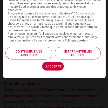
des cookies exemptés de consentement, de fonctionnement et de
l'enfant, le latanoprost est un traitement de
première
mesure d'audience pour produire des statistiques de visites
anonymes.
intention prescrit au long court
au même titre que les autres
Si vous êtes connecté à votre compte utilisateur VIDAL, votre choix
sera enregistré au niveau de votre compte VIDAL et sera appliqué
collyres" (
Cf
.
VIDAL Reco
"
Glaucome chronique à angle
depuis l’ensemble des terminaux que vous utilisez. A défaut, votre
ouvert"
).
choix sera uniquement applicable au terminal que vous utilisez
actuellement : un cookie « technique » sera déposé sur votre terminal
pour mémoriser votre choix.
Pour en savoir plus sur l’utilisation des cookies et autres traceurs
XALATAN chez l'enfant : en pratique
similaires, ou retirer à tout moment votre consentement à leur usage,
nous vous invitons à vous rendre sur notre
Politique cookies
.
Chez les enfants, XALATAN est utilisé à la
même posologie
que chez les adultes à savoir
1 goutte dans l'oeil ou les yeux
CONTINUER SANS
JE PARAMÈTRE LES
atteints 1 fois par jour
.
ACCEPTER
COOKIES
Aucune donnée n'est disponible chez les enfants nés avant
terme (âge gestationnel inférieur à 36 semaines).
J'ACCEPTE
Les données chez les enfants de moins de 1 an sont limitées.
Pour aller plus loin
Arrêté du 24 janvier 2017 modifiant la liste des spécialités
pharmaceutiques remboursables aux assurés sociaux
(
Journal officiel
du 27 janvier 2017 - texte 42)
Arrêté du 24 janvier 2017 modifiant la liste des spécialités