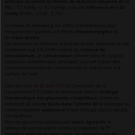
inférieur au
timolol
en termes de réduction moyenne de la
PIO
(-7,2 mmHg
vs
-5,7 mmHg), soit une
différence de 1,46
mmHg
(IC95% [-0,81 ; 3,74]).
En termes de
tolérance
, les effets indésirables les plus
fréquemment rapportés ont été les
rhinopharyngites
et
les
maux de tête
.
Des données de tolérance à long terme sont attendues du fait
notamment que XALATAN contient du
chlorure de
benzalkonium
,
un
conservateur
présent dans les collyres
multidoses (administration chronique) pouvant induire des
réactions inflammatoires conjonctivales et une toxicité à la
surface de l'oeil.
Dans son
avis du 20 avril 2017
, la Commission de la
transparence (CT) place le latanoprost dans la
stratégie
thérapeutique des glaucomes congénitaux
comme un
traitement de
courte durée
dans l'attente de la chirurgie
ou
comme traitement
additionnel
d'une chirurgie dont le résultat
est insuffisant.
Pour les glaucomes pédiatriques
moins agressifs
, le
re
latanoprost est considéré comme un traitement de
1
intention prescrit au long cours
, au même titre que les