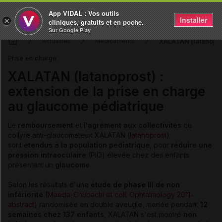
App VIDAL : Vos outils
Installer
×
cliniques, gratuits et en poche.
Sur Google Play
XALATAN (latanopros
Actualités
Médicaments
Prise en charge
XALATAN (latanoprost) :
extension de la prise en charge
au glaucome pédiatrique
Le
remboursement
et
l'agrément aux
collectivités
du
collyre anti-glaucomateux XALATAN (
latanoprost
)
sont
étendus à la population pédiatrique
, pour
réduire une
pression intraoculaire
(PIO) élevée chez des enfants
présentant un
glaucome
.
Selon les résultats d'une
étude de phase III
de
non
infériorité
(
Maeda-Chubachi et coll. Ophtalmology 2011-
abstract
) randomisée en double aveugle, menée pendant
12
semaines chez 137 enfants
, XALATAN s'est montré
non