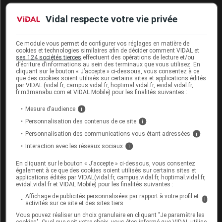
e
traitée sur
7 années
supplémentaires et une 3
évalue le
lien
Vidal respecte votre vie privée
éventuel
entre la prise de latanoprost et la survenue d'un
mélanome
primaire de l'oeil ou cutané de la face.
Ce module vous permet de configurer vos réglages en matière de
cookies et technologies similaires afin de décider comment VIDAL et
ses 124 sociétés tierces
effectuent des opérations de lecture et/ou
re
e
En 1
ou 2
intention : selon l'agressivité du
d’écriture d’informations au sein des terminaux que vous utilisez. En
glaucome
cliquant sur le bouton « J’accepte » ci-dessous, vous consentez à ce
que des cookies soient utilisés sur certains sites et applications édités
La place du latanoprost dans la stratégie thérapeutique pour
par VIDAL (vidal.fr, campus.vidal.fr, hoptimal.vidal.fr, evidal.vidal.fr,
fr.m3manabu.com et VIDAL Mobile) pour les finalités suivantes :
réduire la PIO dépend de l'étiologie et du type de glaucome.
Mesure d’audience
i
Selon la Commission de la transparence, "
Dans la majorité
Personnalisation des contenus de ce site
i
des glaucomes congénitaux
et en raison de l'urgence de la
Personnalisation des communications vous étant adressées
i
prise en charge,
le traitement de première intention est
Interaction avec les réseaux sociaux
i
chirurgical
. Le latanoprost, au même titre que les autres
En cliquant sur le bouton « J’accepte » ci-dessous, vous consentez
également à ce que des cookies soient utilisés sur certains sites et
collyres, peut être
utile, sur une courte durée, dans
applications édités par VIDAL(vidal.fr, campus.vidal.fr, hoptimal.vidal.fr,
l'attente de la chirurgie
, ou comme traitement
additionnel
evidal.vidal.fr et VIDAL Mobile) pour les finalités suivantes :
d'une chirurgie dont le résultat est insuffisant.
Affichage de publicités personnalisées par rapport à votre profil et
i
activités sur ce site et des sites tiers
Vous pouvez réaliser un choix granulaire en cliquant "Je paramètre les
Dans les autres
formes moins agressives
de glaucomes de
cookies". Quel que soit votre choix, vous êtes informé que VIDAL utilise