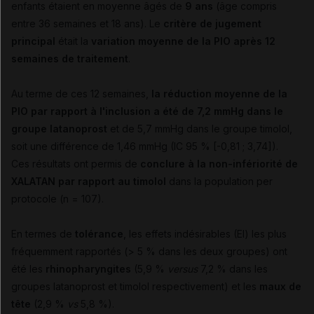
enfants étaient en moyenne âgés de
9 ans
(âge compris
entre 36 semaines et 18 ans). Le
critère de jugement
principal
était la
variation moyenne de la PIO après 12
semaines de traitement
.
Au terme de ces 12 semaines,
la réduction moyenne de la
PIO par rapport à l'inclusion a été de 7,2 mmHg dans le
groupe latanoprost
et de 5,7 mmHg dans le groupe timolol,
soit une différence de 1,46 mmHg (IC 95 % [-0,81 ; 3,74]).
Ces résultats ont permis de
conclure à la non-infériorité de
XALATAN par rapport au timolol
dans la population per
protocole (n = 107).
En termes de
tolérance
, les effets indésirables (EI) les plus
fréquemment rapportés (> 5 % dans les deux groupes) ont
été les
rhinopharyngites
(5,9 %
versus
7,2 % dans les
groupes latanoprost et timolol respectivement) et les
maux de
tête
(2,9 %
vs
5,8 %).