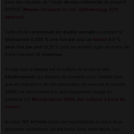
base des résultats de l'étude
de non-infériorité
de phase III
A6111137 (
Maeda-Chubachi et coll. Ophtalmology 2011-
abstract
).
Cette étude
randomisée en double aveugle
a comparé le
latanoprost 0,005 % une fois par jour au
timolol
0,5 %
deux fois par jour
(0,25 % pour les enfants âgés de moins de
3 ans) pendant
12 semaines
.
A noter que le
timolol
est un collyre de la classe des
bêtabloquants
qui dispose de données chez l'enfant bien
que les indications de son autorisation de mise sur le marché
(AMM) ne mentionnent pas spécifiquement l'usage en
pédiatrie (
Cf
.
Monographies VIDAL des collyres à base de
timolol
).
Au total,
137 enfants
ayant une hypertension oculaire et un
glaucome pédiatrique ont été inclus dans cette étude. Les