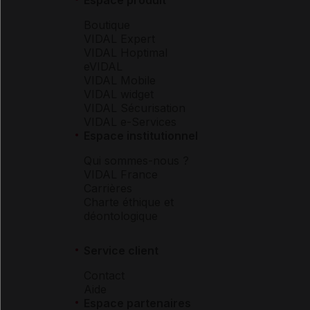
Espace produit
Boutique
VIDAL Expert
VIDAL Hoptimal
eVIDAL
VIDAL Mobile
VIDAL widget
VIDAL Sécurisation
VIDAL e-Services
Espace institutionnel
Qui sommes-nous ?
VIDAL France
Carrières
Charte éthique et
déontologique
Service client
Contact
Aide
Espace partenaires