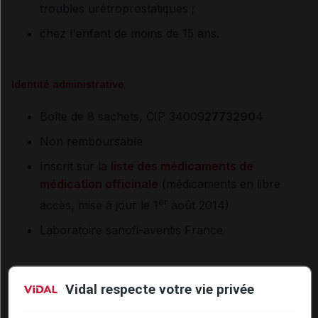
troubles urétroprostatiques ;
chez l'enfant de moins de 15 ans.
Identité administrative
Boîte de 8 sachets, CIP 34009
2773290
4
Non remboursable
Inscrit sur la
liste des médicaments de
médication officinale
(médicaments en libre
er
accès, mise à jour le 1
août 2014)
Laboratoire sanofi-aventis France
La monographie proposée en lien ci-dessous est en
Vidal respecte votre vie privée
cours de mise à jour concernant les informations
contenues dans cet article.