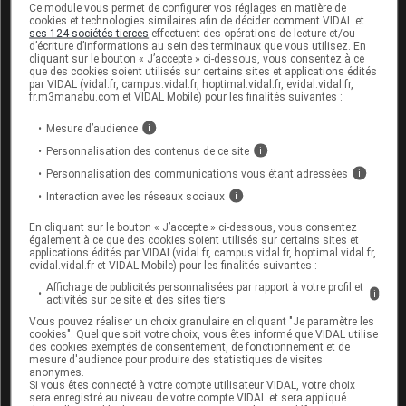
Ce module vous permet de configurer vos réglages en matière de
cookies et technologies similaires afin de décider comment VIDAL et
ses 124 sociétés tierces
effectuent des opérations de lecture et/ou
Cet article d'actualité rédigé par un auteur scientifique
d’écriture d’informations au sein des terminaux que vous utilisez. En
reflète l'état des connaissances sur le sujet traité à la
cliquant sur le bouton « J’accepte » ci-dessous, vous consentez à ce
que des cookies soient utilisés sur certains sites et applications édités
date de sa publication. Il ne s'agit pas d'une page
par VIDAL (vidal.fr, campus.vidal.fr, hoptimal.vidal.fr, evidal.vidal.fr,
encyclopédique régulièrement remise à jour. L'évolution
fr.m3manabu.com et VIDAL Mobile) pour les finalités suivantes :
ultérieure des connaissances scientifiques peut le
Mesure d’audience
i
rendre en tout ou partie caduc.
Consultez notre charte
éthique et déontologique
Personnalisation des contenus de ce site
i
Personnalisation des communications vous étant adressées
i
Interaction avec les réseaux sociaux
i
En cliquant sur le bouton « J’accepte » ci-dessous, vous consentez
également à ce que des cookies soient utilisés sur certains sites et
Pour aller plus loin
applications édités par VIDAL(vidal.fr, campus.vidal.fr, hoptimal.vidal.fr,
evidal.vidal.fr et VIDAL Mobile) pour les finalités suivantes :
Consultez les monographies VIDAL
Affichage de publicités personnalisées par rapport à votre profil et
i
activités sur ce site et des sites tiers
DOLI ETAT GRIPPAL PARACETAMOL/VITAMINE
Vous pouvez réaliser un choix granulaire en cliquant "Je paramètre les
C/PHENIRAMINE 500 mg/200 mg/25 mg pdre p sol
cookies". Quel que soit votre choix, vous êtes informé que VIDAL utilise
des cookies exemptés de consentement, de fonctionnement et de
buv en sachet
mesure d'audience pour produire des statistiques de visites
anonymes.
Si vous êtes connecté à votre compte utilisateur VIDAL, votre choix
sera enregistré au niveau de votre compte VIDAL et sera appliqué