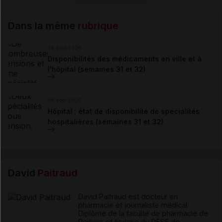
Dans la même
rubrique
06 août 2026
Disponibilités des médicaments en ville et à
l'hôpital (semaines 31 et 32)
06 août 2026
Hôpital : état de disponibilité de spécialités
hospitalières (semaines 31 et 32)
David
Paitraud
David Paitraud est docteur en
pharmacie et journaliste médical.
Diplômé de la faculté de pharmacie de
Poitiers et titulaire du DESS de