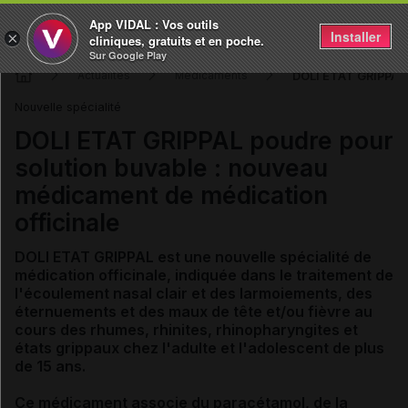
App VIDAL : Vos outils
Installer
×
cliniques, gratuits et en poche.
Sur Google Play
DOLI ETAT GRIPPAL 
Actualités
Médicaments
Nouvelle spécialité
DOLI ETAT GRIPPAL poudre pour
solution buvable : nouveau
médicament de médication
officinale
DOLI ETAT GRIPPAL est une nouvelle spécialité de
médication officinale, indiquée dans le traitement de
l'écoulement nasal clair et des larmoiements, des
éternuements et des maux de tête et/ou fièvre au
cours des rhumes, rhinites, rhinopharyngites et
états grippaux chez l'adulte et l'adolescent de plus
de 15 ans.
Ce médicament associe du paracétamol, de la