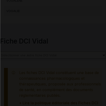
VOGALENE
Contre-indications
VOGALIB
Précautions
Interactions médicamenteuses
Fiche DCI Vidal
Interactions alimentaires, phytothérapeutiques et
médicamenteuses
Grossesse et allaitement
Les fiches DCI Vidal constituent une base de
Mesures à associer au traitement
connaissances pharmacologiques et
thérapeutiques, proposée aux professionnels
Information des professionnels de santé et des
de santé, en complément des documents
patients
réglementaires publiés.
+ Lire la politique éditoriale des Fiches DCI
Effets indésirables