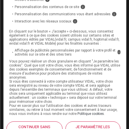
Personnalisation des contenus de ce site
i
III
Association déconseillée (2)
II
Précaution d'emploi (1)
Personnalisation des communications vous étant adressées
i
Interaction avec les réseaux sociaux
i
Niveau de risque :
Haut
En cliquant sur le bouton « J’accepte » ci-dessous, vous consentez
également à ce que des cookies soient utilisés sur certains sites et
applications édités par VIDAL(vidal.fr, campus.vidal.fr, hoptimal.vidal.fr,
Médicaments sédatifs +
Alcool éthylique
evidal.vidal.fr et VIDAL Mobile) pour les finalités suivantes :
(boisson ou excipient)
Affichage de publicités personnalisées par rapport à votre profil et
i
activités sur ce site et des sites tiers
Médicaments sédatifs +
Oxybate de
Vous pouvez réaliser un choix granulaire en cliquant "Je paramètre les
cookies". Quel que soit votre choix, vous êtes informé que VIDAL utilise
sodium
des cookies exemptés de consentement, de fonctionnement et de
mesure d'audience pour produire des statistiques de visites
anonymes.
Si vous êtes connecté à votre compte utilisateur VIDAL, votre choix
sera enregistré au niveau de votre compte VIDAL et sera appliqué
depuis l’ensemble des terminaux que vous utilisez. A défaut, votre
choix sera uniquement applicable au terminal que vous utilisez
Interactions alimentaires,
actuellement : un cookie « technique » sera déposé sur votre terminal
pour mémoriser votre choix.
phytothérapeutiques et médicamenteuses
Pour en savoir plus sur l’utilisation des cookies et autres traceurs
similaires, ou retirer à tout moment votre consentement à leur usage,
Interaction alimentaire : alcool
nous vous invitons à vous rendre sur notre
Politique cookies
.
CONTINUER SANS
JE PARAMÈTRE LES