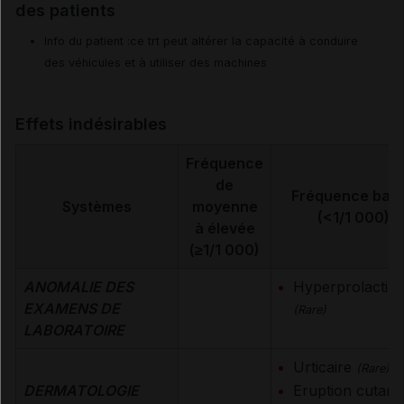
des patients
Info du patient :ce trt peut altérer la capacité à conduire
des véhicules et à utiliser des machines
Effets indésirables
Fréquence
de
Fréquence bas
Systèmes
moyenne
(<1/1 000)
à élevée
(≥1/1 000)
ANOMALIE DES
Hyperprolactin
EXAMENS DE
(Rare)
LABORATOIRE
Urticaire
(Rare)
DERMATOLOGIE
Eruption cutané