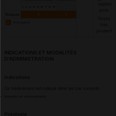
1
2
3
4
5
6
7
8
9
Risques
II
II
Soyez
II
Précaution
très
prudent
INDICATIONS ET MODALITÉS
D'ADMINISTRATION
Indications
Ce médicament est indiqué dans les cas suivants :
Nausées et vomissements
Posologie