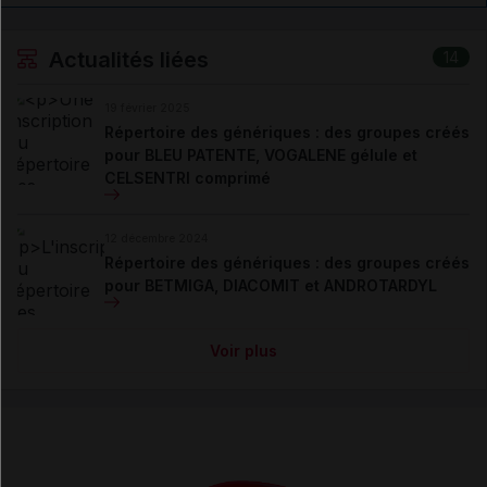
Actualités liées
14
19 février 2025
Répertoire des génériques : des groupes créés
pour BLEU PATENTE, VOGALENE gélule et
CELSENTRI comprimé
12 décembre 2024
Répertoire des génériques : des groupes créés
pour BETMIGA, DIACOMIT et ANDROTARDYL
Voir plus