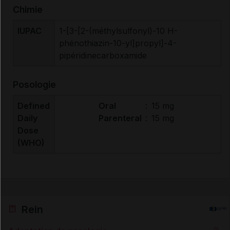
Chimie
IUPAC
1-[3-[2-(méthylsulfonyl)-10 H-
phénothiazin-10-yl]propyl]-4-
pipéridinecarboxamide
Posologie
Defined
Oral
:
15 mg
Daily
Parenteral
:
15 mg
Dose
(WHO)
Rein