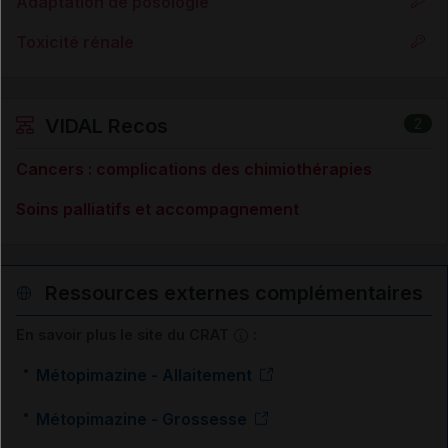
Adaptation de posologie
Toxicité rénale
VIDAL Recos
2
Cancers : complications des chimiothérapies
Soins palliatifs et accompagnement
Ressources externes complémentaires
En savoir plus le site du CRAT
:
Métopimazine - Allaitement
Métopimazine - Grossesse