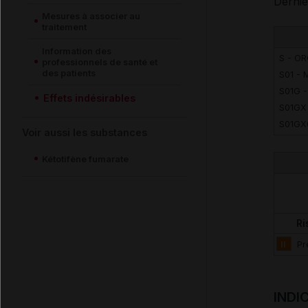
Derniè
Mesures à associer au
traitement
Information des
S - O
professionnels de santé et
des patients
S01 -
S01G 
Effets indésirables
S01GX
S01GX
Voir aussi les substances
Kétotifène fumarate
Ri
II
Pr
INDI