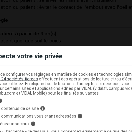
ation du patient : éviter le contact de l'embout avec l'oeil e
ogie
atient à partir de 3 an(s)
atient quel que soit le poids
onjonctivite allergique
osologie standard
pecte votre vie privée
 gte 2 fois par jour
e configurer vos réglages en matière de cookies et technologies simil
124 sociétés tierces
effectuent des opérations de lecture et/ou d’écr
ous utilisez. En cliquant sur le bouton « J’accepte » ci-dessous, vou
ités d'administration du traitement
ur certains sites et applications édités par VIDAL (vidal.fr, campus.vidal.
abu.com et VIDAL Mobile) pour les finalités suivantes :
inistrer dans le cul-de-sac conjonctival de l'oeil à traiter
i
ervé à l'adulte et à l'enfant de plus de 3 ans
 contenus de ce site
i
s communications vous étant adressées
i
RMATIONS RELATIVES À LA SÉCURITÉ DU PAT
 réseaux sociaux
i
on « J’accepte » ci-dessous, vous consentez également à ce que des co