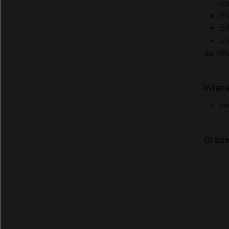
co
El
El
L'
Se réf
Inter
Int
Gross