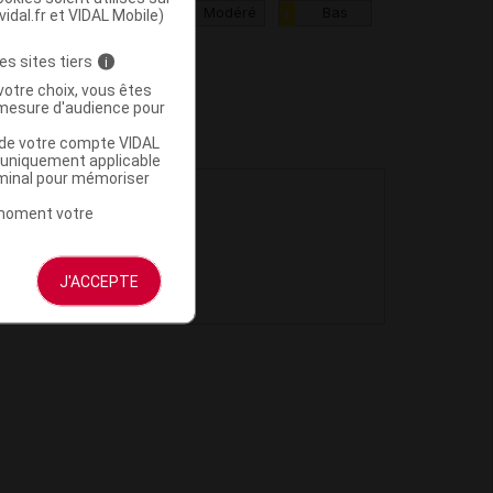
ritique
Haut
Modéré
Bas
vidal.fr et VIDAL Mobile)
III
II
I
es sites tiers
i
votre choix, vous êtes
mesure d'audience pour
u de votre compte VIDAL
a uniquement applicable
rminal pour mémoriser
t moment votre
J'ACCEPTE