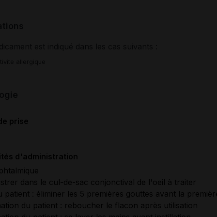
ations
icament est indiqué dans les cas suivants :
ivite allergique
ogie
de prise
tés d'administration
phtalmique
strer dans le cul-de-sac conjonctival de l'oeil à traiter
u patient : éliminer les 5 premières gouttes avant la première
ation du patient : reboucher le flacon après utilisation
tion du patient : se laver les mains avant instillation