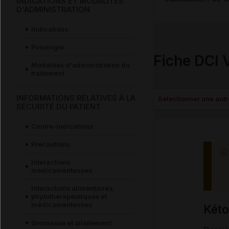
INDICATIONS ET MODALITÉS
D'ADMINISTRATION
Indications
Posologie
Fiche DCI 
Modalités d'administration du
traitement
INFORMATIONS RELATIVES À LA
Sélectionner une autre
SÉCURITÉ DU PATIENT
Contre-indications
Précautions
Interactions
médicamenteuses
Interactions alimentaires,
phytothérapeutiques et
médicamenteuses
Két
Grossesse et allaitement