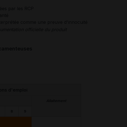
tées par les RCP
anté
interprétée comme une preuve d'innocuité
mentation officielle du produit
dicamenteuses
ons d'emploi
Allaitement
8
9