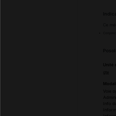
Indic
Ce méd
Conjonct
Posol
Unité 
gte
Modali
Voie o
Admini
Info d
Inform
Informa