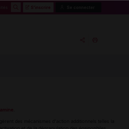
ités
S'inscrire
Se connecter
Rechercher
Copier l'url
Email
tamine
.
gèrent des mécanismes d'action additionnels telles la
l'activation et de la dégranulation des éosinophiles.