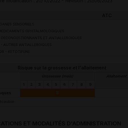
re modification : 20/10/2022 - Révision : 20/06/2023
ATC
RGANES SENSORIELS
 MEDICAMENTS OPHTALMOLOGIQUES
- DECONGESTIONNANTS ET ANTIALLERGIQUES
 - AUTRES ANTIALLERGIQUES
08 - KETOTIFENE
Risque sur la grossesse et l'allaitement
Grossesse (mois)
Allaitement
1
2
3
4
5
6
7
8
9
sques
II
écaution
CATIONS ET MODALITÉS D'ADMINISTRATION