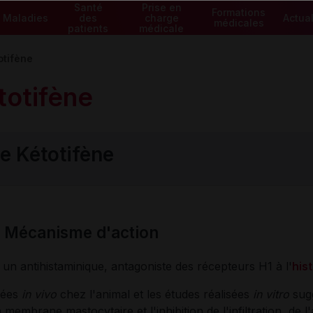
Santé
Prise en
Formations
Maladies
des
charge
Actual
médicales
patients
médicale
otifène
totifène
e Kétotifène
: Mécanisme d'action
t un antihistaminique, antagoniste des récepteurs H1 à l'
his
sées
in vivo
chez l'animal et les études réalisées
in vitro
sug
la membrane mastocytaire et l'inhibition de l'infiltration, de 