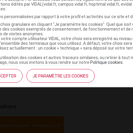
Niveau de risque :
C
tions édités par VIDAL(vidal.fr, campus.vidal.fr, hoptimal.vidal.fr, evidal.
X
tes :
e-indications
s personnalisées par rapport à votre profil et activités sur ce site et d
choix granulaire en cliquant "Je paramètre les cookies". Quel que soit 
ise des cookies exemptés de consentement, de fonctionnement et de 
es de visites anonymes.
ontre-indication absolue (2)
 votre compte utilisateur VIDAL, votre choix sera enregistré au nivea
l’ensemble des terminaux que vous utilisez. A défaut, votre choix ser
ilisez actuellement : un cookie « technique » sera déposé sur votre te
eau de risque :
Critique
’utilisation des cookies et autres traceurs similaires, ou retirer à tou
ge, nous vous invitons à vous rendre sur notre
Politique cookies
.
Hypersensibilité à l'un des composants
Hypersensibilité aux antihistaminiques H1
CCEPTER
JE PARAMÈTRE LES COOKIES
utions
iveau de gravité : Précautions (3)