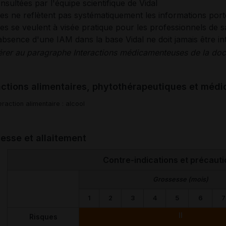
nsultées par l'équipe scientifique de Vidal
les ne reflètent pas systématiquement les informations por
les se veulent à visée pratique pour les professionnels de s
absence d'une IAM dans la base Vidal ne doit jamais être 
érer au paragraphe Interactions médicamenteuses de la docu
actions alimentaires, phytothérapeutiques et mé
eraction alimentaire : alcool
esse et allaitement
Contre-indications et précauti
Grossesse (mois)
1
2
3
4
5
6
7
II
Risques