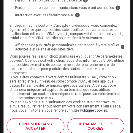
Personnalisation des contenus de ce site
i
Personnalisation des communications vous étant adressées
i
Interaction avec les réseaux sociaux
i
En cliquant sur le bouton « J’accepte » ci-dessous, vous consentez
également à ce que des cookies soient utilisés sur certains sites et
applications édités par VIDAL(vidal.fr, campus.vidal.fr, hoptimal.vidal.fr,
Espace produit
evidal.vidal.fr et VIDAL Mobile) pour les finalités suivantes :
Boutique
Affichage de publicités personnalisées par rapport à votre profil et
i
activités sur ce site et des sites tiers
VIDAL Expert
Vous pouvez réaliser un choix granulaire en cliquant "Je paramètre les
VIDAL Hoptimal
cookies". Quel que soit votre choix, vous êtes informé que VIDAL utilise
eVIDAL
des cookies exemptés de consentement, de fonctionnement et de
VIDAL Mobile
mesure d'audience pour produire des statistiques de visites
anonymes.
VIDAL widget
Si vous êtes connecté à votre compte utilisateur VIDAL, votre choix
VIDAL Sécurisation
sera enregistré au niveau de votre compte VIDAL et sera appliqué
depuis l’ensemble des terminaux que vous utilisez. A défaut, votre
VIDAL e-Services
choix sera uniquement applicable au terminal que vous utilisez
Espace institutionnel
actuellement : un cookie « technique » sera déposé sur votre terminal
pour mémoriser votre choix.
Pour en savoir plus sur l’utilisation des cookies et autres traceurs
Qui sommes-nous ?
similaires, ou retirer à tout moment votre consentement à leur usage,
VIDAL France
nous vous invitons à vous rendre sur notre
Politique cookies
.
Carrières
Charte éthique et
CONTINUER SANS
JE PARAMÈTRE LES
déontologique
ACCEPTER
COOKIES