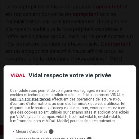
Le fosaprépitant est la prodrogue de l'
aprépitant
et
est rapidement convertie en
aprépitant
lors de
l'administration par voie intraveineuse. Il n'a pas été
pleinement établi que le fosaprépitant contribue à
l'effet antiémétique global, mais on ne peut écarter un
rôle transitoire pendant la phase initiale. L'
aprépitant
est un antagoniste sélectif à haute affinité pour les
récepteurs de la substance P neurokinine 1 (NK1)
humaine. L'effet pharmacologique du fosaprépitant
est attribué à l'
aprépitant
.
Vidal respecte votre vie privée
Ce module vous permet de configurer vos réglages en matière de
cookies et technologies similaires afin de décider comment VIDAL et
ses 124 sociétés tierces
effectuent des opérations de lecture et/ou
d’écriture d’informations au sein des terminaux que vous utilisez. En
cliquant sur le bouton « J’accepte » ci-dessous, vous consentez à ce
que des cookies soient utilisés sur certains sites et applications édités
par VIDAL (vidal.fr, campus.vidal.fr, hoptimal.vidal.fr, evidal.vidal.fr,
fr.m3manabu.com et VIDAL Mobile) pour les finalités suivantes :
Mesure d’audience
i