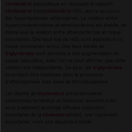
cholestérol
plasmatique en réduisant le rapport
Contre-indications
cholestérol
total/
cholestérol
HDL, accru au cours
des hyperlipidémies athérogènes. La relation entre
Précautions
hypercholestérolémie et athérosclérose est établie, de
même que la relation entre athérosclérose et risque
Interactions médicamenteuses
coronarien. Des taux bas de HDL sont associés à un
risque coronarien accru. Des taux élevés de
triglycérides
sont associés à une augmentation du
Grossesse et allaitement
risque vasculaire, mais l'on ne peut affirmer que cette
relation soit indépendante. De plus, les
triglycérides
Risques liés au traitement
pourraient être impliqués dans le processus
d'athérogenèse mais aussi de thrombogenèse.
Surveillances du patient
Les dépôts de
cholestérol
extravasculaires
(xanthomes tendineux et tubéreux) peuvent subir,
Mesures à associer au traitement
sous traitement prolongé efficace (réduction
importante de la
cholestérol
émie), une régression
importante, voire une disparition totale.
Traitement à arrêter définitivement en cas de...