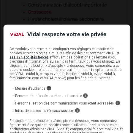
Consommation d'alcool importante
Grossesse
Hypercholestérolémie secondaire
Hypoalbuminémie
Hypothyroïdie
Vidal respecte votre vie privée
Insuffisance rénale légère à modérée
Sujet à risque de myopathie
Ce module vous permet de configurer vos réglages en matière de
cookies et technologies similaires afin de décider comment VIDAL et
Sujet à risque de rhabdomyolyse
ses 124 sociétés tierces
effectuent des opérations de lecture et/ou
Sujet de moins de 18 ans
d’écriture d’informations au sein des terminaux que vous utilisez. En
cliquant sur le bouton « J’accepte » ci-dessous, vous consentez à ce
Sujet de plus de 70 ans
que des cookies soient utilisés sur certains sites et applications édités
par VIDAL (vidal.fr, campus.vidal.fr, hoptimal.vidal.fr, evidal.vidal.fr,
fr.m3manabu.com et VIDAL Mobile) pour les finalités suivantes :
Mesure d’audience
i
Personnalisation des contenus de ce site
i
Interactions médicamenteuses
Personnalisation des communications vous étant adressées
i
Interaction avec les réseaux sociaux
i
Vérifier une interaction
En cliquant sur le bouton « J’accepte » ci-dessous, vous consentez
également à ce que des cookies soient utilisés sur certains sites et
Saisir le nom d’un autre médicament pour lancer
applications édités par VIDAL(vidal.fr, campus.vidal.fr, hoptimal.vidal.fr,