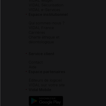
VIDAL widget
VIDAL Sécurisation
VIDAL e-Services
Espace institutionnel
Qui sommes-nous ?
VIDAL France
Carrières
Charte éthique et
déontologique
Service client
Contact
Aide
Espace partenaires
Éditeurs de logiciel
VIDAL sur votre site
Vidal Mobile