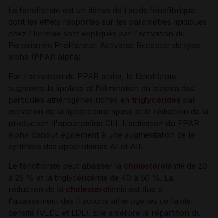
Le fénofibrate est un dérivé de l'acide fénofibrique
dont les effets rapportés sur les paramètres lipidiques
Synthèse
chez l'homme sont expliqués par l'activation du
Peroxisome Proliferator Activated Receptor de type
INDICATIONS ET MODALITÉS D'ADMINISTRATION
alpha (PPAR alpha).
Par l'activation du PPAR alpha, le fénofibrate
Indications
augmente la lipolyse et l'élimination du plasma des
particules athérogènes riches en
triglycérides
par
activation de la lipoprotéine lipase et la réduction de la
Posologie
production d'apoprotéine CIII. L'activation du PPAR
alpha conduit également à une augmentation de la
Modalités d'administration du traitement
synthèse des apoprotéines AI et AII.
Le fénofibrate peut abaisser la
cholestérol
émie de 20
à 25 % et la triglycéridémie de 40 à 50 %. La
INFORMATIONS RELATIVES À LA SÉCURITÉ DU
réduction de la
cholestérol
émie est due à
PATIENT
l'abaissement des fractions athérogènes de faible
densité (VLDL et LDL). Elle améliore la répartition du