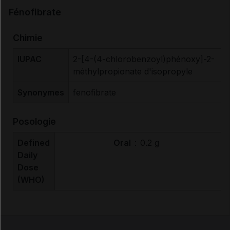
Fénofibrate
Chimie
IUPAC
2-[4-(4-chlorobenzoyl)phénoxy]-2-
méthylpropionate d'isopropyle
Synonymes
fenofibrate
Posologie
Defined
Oral
:
0.2 g
Daily
Dose
(WHO)