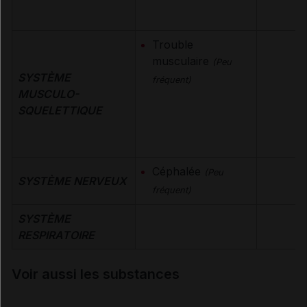
Trouble
musculaire
(Peu
SYSTÈME
fréquent)
MUSCULO-
SQUELETTIQUE
Céphalée
(Peu
SYSTÈME NERVEUX
fréquent)
SYSTÈME
RESPIRATOIRE
Voir aussi les substances