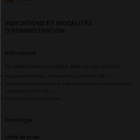
INDICATIONS ET MODALITÉS
D'ADMINISTRATION
Indications
Ce médicament est indiqué dans les cas suivants :
Hyperlipidémie mixte, traitement de 2e intention (de l')
Hyperlipidémie mixte chez le sujet à haut risque cardiovasculaire,
traitement associé (de l')
Hypertriglycéridémie sévère
Posologie
Unité de prise