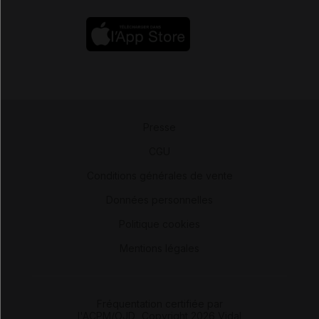
Presse
-
CGU
-
Conditions générales de vente
-
Données personnelles
-
Politique cookies
-
Mentions légales
Fréquentation certifiée par
l'ACPM/OJD
|
Copyright 2026 Vidal