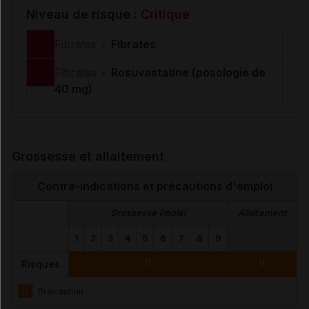
Niveau de risque :
Critique
Fibrates +
Fibrates
Fibrates +
Rosuvastatine (posologie de
40 mg)
Grossesse et allaitement
Contre-indications et précautions d'emploi
Grossesse (mois)
Allaitement
1
2
3
4
5
6
7
8
9
II
II
Risques
II
Précaution