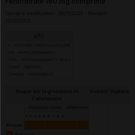
Fénofibrate 160 mg comprimé
Dernière modification : 28/11/2025 - Révision :
23/10/2023
ATC
C - SYSTEME CARDIOVASCULAIRE
C10 - HYPOLIPIDEMIANTS
C10A - HYPOLIPIDEMIANTS SEULS
C10AB - FIBRATES
C10AB05 - FENOFIBRATE
Risque sur la grossesse et
Dopant
Vigilance
l'allaitement
Grossesse (mois)
Allaitement
1
2
3
4
5
6
7
8
9
Risques
II
II
II
Précaution