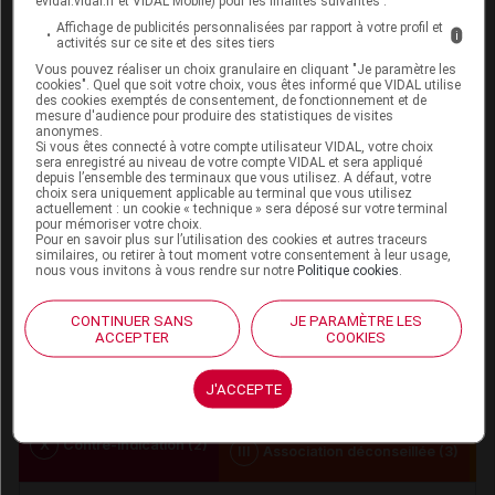
l’analyse d’ordonnance :
evidal.vidal.fr et VIDAL Mobile) pour les finalités suivantes :
Affichage de publicités personnalisées par rapport à votre profil et
i
activités sur ce site et des sites tiers
Vous pouvez réaliser un choix granulaire en cliquant "Je paramètre les
cookies". Quel que soit votre choix, vous êtes informé que VIDAL utilise
des cookies exemptés de consentement, de fonctionnement et de
Les informations fournies sur les interactions
mesure d'audience pour produire des statistiques de visites
anonymes.
médicamenteuses résultent de la synthèse des
Si vous êtes connecté à votre compte utilisateur VIDAL, votre choix
sera enregistré au niveau de votre compte VIDAL et sera appliqué
sources consultées par l'équipe scientifique de
depuis l’ensemble des terminaux que vous utilisez. A défaut, votre
choix sera uniquement applicable au terminal que vous utilisez
Vidal
actuellement : un cookie « technique » sera déposé sur votre terminal
Elles ne reflètent pas systématiquement les
pour mémoriser votre choix.
Pour en savoir plus sur l’utilisation des cookies et autres traceurs
informations portées par les RCP
similaires, ou retirer à tout moment votre consentement à leur usage,
nous vous invitons à vous rendre sur notre
Politique cookies
.
Elles se veulent à visée pratique pour les
professionnels de santé
CONTINUER SANS
JE PARAMÈTRE LES
L'absence d'une IAM dans la base Vidal ne doit
ACCEPTER
COOKIES
jamais être interprétée comme une preuve
d'innocuité
J'ACCEPTE
X
Contre-indication (2)
III
Association déconseillée (3)
I