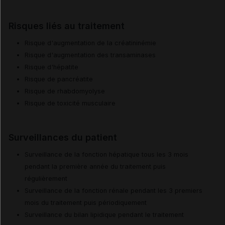
Risques liés au traitement
Risque d'augmentation de la créatininémie
Risque d'augmentation des transaminases
Risque d'hépatite
Risque de pancréatite
Risque de rhabdomyolyse
Risque de toxicité musculaire
Surveillances du patient
Surveillance de la fonction hépatique tous les 3 mois
pendant la première année du traitement puis
régulièrement
Surveillance de la fonction rénale pendant les 3 premiers
mois du traitement puis périodiquement
Surveillance du bilan lipidique pendant le traitement