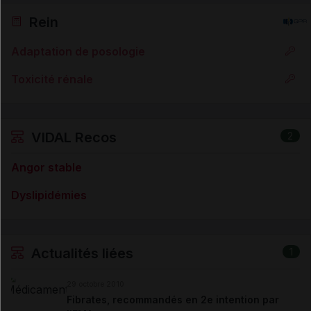
Rein
Adaptation de posologie
Toxicité rénale
VIDAL Recos
2
Angor stable
Dyslipidémies
Actualités liées
1
29 octobre 2010
Fibrates, recommandés en 2e intention par