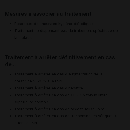
Mesures à associer au traitement
Respecter des mesures hygiéno-diététiques
Traitement ne dispensant pas du traitement spécifique de
la maladie
Traitement à arrêter définitivement en cas
de...
Traitement à arrêter en cas d'augmentation de la
créatinine > 50 % à la LSN
Traitement à arrêter en cas d'hépatite
Traitement à arrêter en cas de CPK > 5 fois la limite
supérieure normale
Traitement à arrêter en cas de toxicité musculaire
Traitement à arrêter en cas de transaminases sériques >
3 fois la LSN