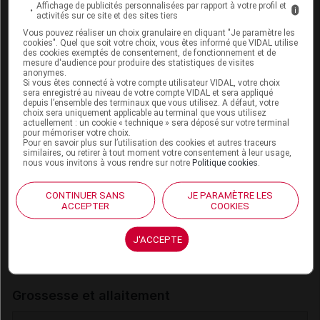
Affichage de publicités personnalisées par rapport à votre profil et
i
activités sur ce site et des sites tiers
Les informations fournies sur les interactions
Vous pouvez réaliser un choix granulaire en cliquant "Je paramètre les
médicamenteuses résultent de la synthèse des
cookies". Quel que soit votre choix, vous êtes informé que VIDAL utilise
des cookies exemptés de consentement, de fonctionnement et de
sources consultées par l'équipe scientifique de
mesure d'audience pour produire des statistiques de visites
anonymes.
Vidal
Si vous êtes connecté à votre compte utilisateur VIDAL, votre choix
Elles ne reflètent pas systématiquement les
sera enregistré au niveau de votre compte VIDAL et sera appliqué
depuis l’ensemble des terminaux que vous utilisez. A défaut, votre
informations portées par les RCP
choix sera uniquement applicable au terminal que vous utilisez
actuellement : un cookie « technique » sera déposé sur votre terminal
Elles se veulent à visée pratique pour les
pour mémoriser votre choix.
professionnels de santé
Pour en savoir plus sur l’utilisation des cookies et autres traceurs
similaires, ou retirer à tout moment votre consentement à leur usage,
L'absence d'une IAM dans la base Vidal ne doit
nous vous invitons à vous rendre sur notre
Politique cookies
.
jamais être interprétée comme une preuve
d'innocuité
CONTINUER SANS
JE PARAMÈTRE LES
ACCEPTER
COOKIES
Se référer au paragraphe Interactions
médicamenteuses de la documentation officielle du
J'ACCEPTE
produit
Grossesse et allaitement