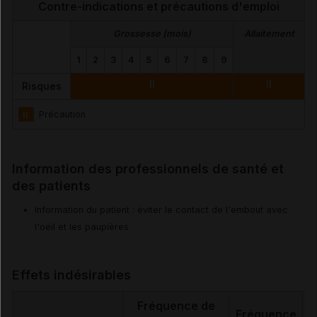
Contre-indications et précautions d'emploi
Grossesse (mois)
Allaitement
1
2
3
4
5
6
7
8
9
II
II
Risques
II
Précaution
Information des professionnels de santé et
des patients
Information du patient : éviter le contact de l'embout avec
l'oeil et les paupières
Effets indésirables
Fréquence de
Fréquence