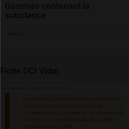
Contre-indications
Gammes contenant la
substance
Précautions
PURIVIST
Interactions médicamenteuses
Grossesse et allaitement
Fiche DCI Vidal
Information des professionnels de santé et des
patients
Effets indésirables
Les fiches DCI Vidal constituent une base de
connaissances pharmacologiques et
thérapeutiques, proposée aux professionnels
Voir aussi les substances
de santé, en complément des documents
réglementaires publiés.