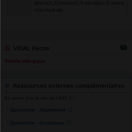
dibenz[c,f]imidazo[1,5-a]azépin-3-amine
chlorhydrate
VIDAL Recos
1
Rhinite allergique
Ressources externes complémentaires
En savoir plus le site du CRAT
:
Epinastine - Allaitement
Epinastine - Grossesse