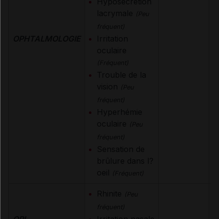
Hyposécrétion
lacrymale
(Peu
fréquent)
OPHTALMOLOGIE
Irritation
oculaire
(Fréquent)
Trouble de la
vision
(Peu
fréquent)
Hyperhémie
oculaire
(Peu
fréquent)
Sensation de
brûlure dans l?
oeil
(Fréquent)
Rhinite
(Peu
fréquent)