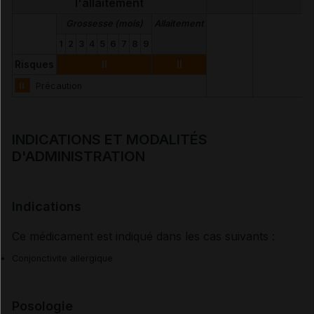
l'allaitement
Grossesse (mois)
Allaitement
1
2
3
4
5
6
7
8
9
Risques
II
II
II
Précaution
INDICATIONS ET MODALITÉS
D'ADMINISTRATION
Indications
Ce médicament est indiqué dans les cas suivants :
Conjonctivite allergique
Posologie