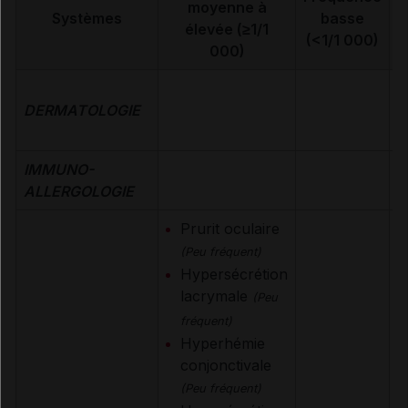
moyenne à
Systèmes
basse
élevée (≥1/1
(<1/1 000)
000)
DERMATOLOGIE
IMMUNO-
ALLERGOLOGIE
Prurit oculaire
(Peu fréquent)
Hypersécrétion
lacrymale
(Peu
fréquent)
Hyperhémie
conjonctivale
(Peu fréquent)