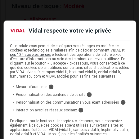
Niveau de risque :
Modéré
Allaitement
Enfant de moins de 12 ans
Vidal respecte votre vie privée
Grossesse
Traitement concomitant par produits
Ce module vous permet de configurer vos réglages en matière de
ophtalmiques
cookies et technologies similaires afin de décider comment VIDAL et
ses 124 sociétés tierces
effectuent des opérations de lecture et/ou
d’écriture d’informations au sein des terminaux que vous utilisez. En
cliquant sur le bouton « J’accepte » ci-dessous, vous consentez à ce
que des cookies soient utilisés sur certains sites et applications édités
par VIDAL (vidal.fr, campus.vidal.fr, hoptimal.vidal.fr, evidal.vidal.fr,
fr.m3manabu.com et VIDAL Mobile) pour les finalités suivantes :
Interactions médicamenteuses
Mesure d’audience
i
Personnalisation des contenus de ce site
i
Vérifier une interaction
Personnalisation des communications vous étant adressées
i
Saisir le nom d’un autre médicament pour lancer
Interaction avec les réseaux sociaux
i
l’analyse d’ordonnance :
En cliquant sur le bouton « J’accepte » ci-dessous, vous consentez
également à ce que des cookies soient utilisés sur certains sites et
applications édités par VIDAL(vidal.fr, campus.vidal.fr, hoptimal.vidal.fr,
evidal.vidal.fr et VIDAL Mobile) pour les finalités suivantes :