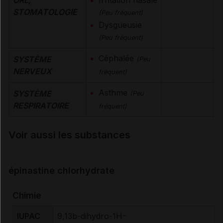
ORL,
Irritation nasale
STOMATOLOGIE
(Peu fréquent)
Dysgueusie
(Peu fréquent)
Céphalée
SYSTÈME
(Peu
NERVEUX
fréquent)
Asthme
SYSTÈME
(Peu
RESPIRATOIRE
fréquent)
Voir aussi les substances
épinastine chlorhydrate
Chimie
IUPAC
9,13b-dihydro-1H-