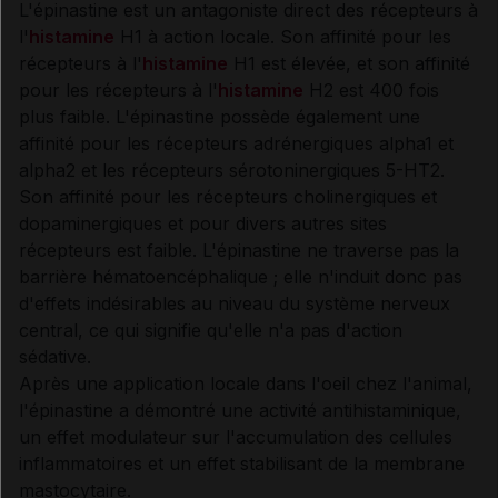
L'épinastine est un antagoniste direct des récepteurs à
l'
histamine
H1 à action locale. Son affinité pour les
Synthèse
récepteurs à l'
histamine
H1 est élevée, et son affinité
pour les récepteurs à l'
histamine
H2 est 400 fois
plus faible. L'épinastine possède également une
INDICATIONS ET MODALITÉS D'ADMINISTRATION
affinité pour les récepteurs adrénergiques alpha1 et
alpha2 et les récepteurs sérotoninergiques 5-HT2.
Son affinité pour les récepteurs cholinergiques et
Indications
dopaminergiques et pour divers autres sites
récepteurs est faible. L'épinastine ne traverse pas la
Posologie
barrière hématoencéphalique ; elle n'induit donc pas
d'effets indésirables au niveau du système nerveux
Modalités d'administration du traitement
central, ce qui signifie qu'elle n'a pas d'action
sédative.
Après une application locale dans l'oeil chez l'animal,
l'épinastine a démontré une activité antihistaminique,
INFORMATIONS RELATIVES À LA SÉCURITÉ DU
un effet modulateur sur l'accumulation des cellules
PATIENT
inflammatoires et un effet stabilisant de la membrane
mastocytaire.