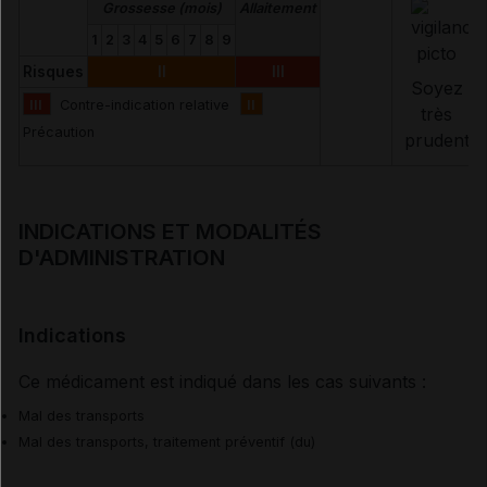
Grossesse (mois)
Allaitement
1
2
3
4
5
6
7
8
9
Risques
II
III
Soyez
III
Contre-indication relative
II
très
Précaution
prudent
INDICATIONS ET MODALITÉS
D'ADMINISTRATION
Indications
Ce médicament est indiqué dans les cas suivants :
Mal des transports
Mal des transports, traitement préventif (du)