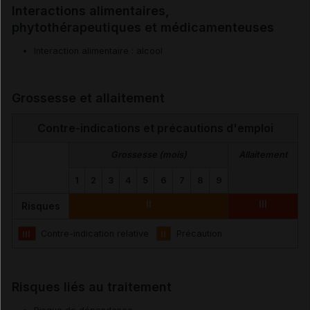
Interactions alimentaires,
phytothérapeutiques et médicamenteuses
Interaction alimentaire : alcool
Grossesse et allaitement
Contre-indications et précautions d'emploi
Grossesse (mois)
Allaitement
1
2
3
4
5
6
7
8
9
II
III
Risques
III
Contre-indication relative
II
Précaution
Risques liés au traitement