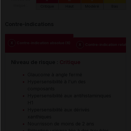
risque :
Critique
Haut
Modéré
Bas
Contre-indications
X
Contre-indication absolue (6)
X
Contre-indication relative
Niveau de risque :
Critique
Glaucome à angle fermé
Hypersensibilité à l'un des
composants
Hypersensibilité aux antihistaminiques
H1
Hypersensibilité aux dérivés
xanthiques
Nourrisson de moins de 2 ans
Rétention urinaire liée à des troubles