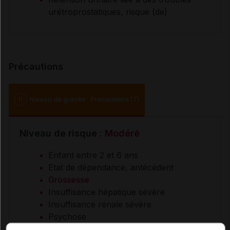
urétroprostatiques, risque (de)
Précautions
II
Niveau de gravité : Précautions (7)
Niveau de risque :
Modéré
Enfant entre 2 et 6 ans
Etat de dépendance, antécédent
Grossesse
Insuffisance hépatique sévère
Insuffisance rénale sévère
Psychose
Sujet âgé