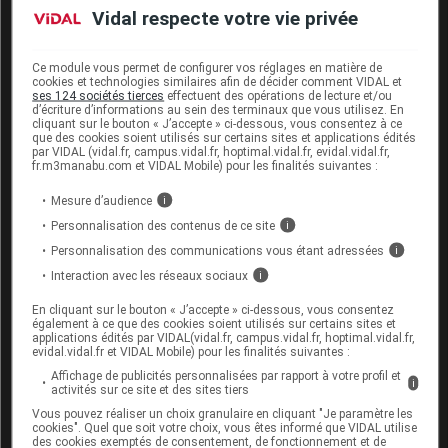
Vidal respecte votre vie privée
Ce module vous permet de configurer vos réglages en matière de
cookies et technologies similaires afin de décider comment VIDAL et
ses 124 sociétés tierces
effectuent des opérations de lecture et/ou
Interactions médicamenteuses
d’écriture d’informations au sein des terminaux que vous utilisez. En
cliquant sur le bouton « J’accepte » ci-dessous, vous consentez à ce
que des cookies soient utilisés sur certains sites et applications édités
par VIDAL (vidal.fr, campus.vidal.fr, hoptimal.vidal.fr, evidal.vidal.fr,
Vérifier une interaction
fr.m3manabu.com et VIDAL Mobile) pour les finalités suivantes :
Saisir le nom d’un autre médicament pour lancer
Mesure d’audience
i
l’analyse d’ordonnance :
Personnalisation des contenus de ce site
i
Personnalisation des communications vous étant adressées
i
Interaction avec les réseaux sociaux
i
En cliquant sur le bouton « J’accepte » ci-dessous, vous consentez
Les informations fournies sur les interactions
également à ce que des cookies soient utilisés sur certains sites et
applications édités par VIDAL(vidal.fr, campus.vidal.fr, hoptimal.vidal.fr,
médicamenteuses résultent de la synthèse des
evidal.vidal.fr et VIDAL Mobile) pour les finalités suivantes :
sources consultées par l'équipe scientifique de
Affichage de publicités personnalisées par rapport à votre profil et
i
activités sur ce site et des sites tiers
Vidal
Vous pouvez réaliser un choix granulaire en cliquant "Je paramètre les
Elles ne reflètent pas systématiquement les
cookies". Quel que soit votre choix, vous êtes informé que VIDAL utilise
informations portées par les RCP
des cookies exemptés de consentement, de fonctionnement et de