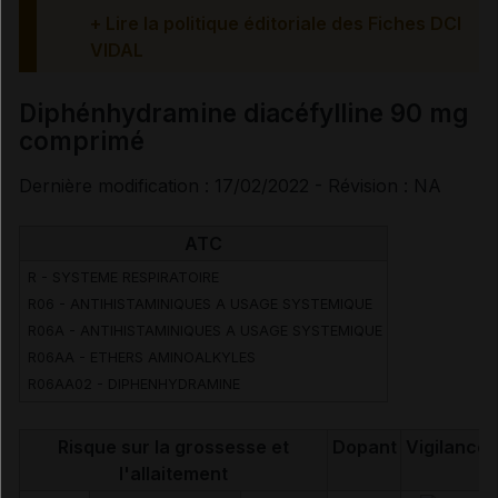
Effets indésirables
+ Lire la politique éditoriale des Fiches DCI
VIDAL
Diphénhydramine diacéfylline 90 mg
Voir aussi les substances
comprimé
Dernière modification : 17/02/2022 - Révision : NA
Diphénhydramine diacéfylline
ATC
R - SYSTEME RESPIRATOIRE
R06 - ANTIHISTAMINIQUES A USAGE SYSTEMIQUE
R06A - ANTIHISTAMINIQUES A USAGE SYSTEMIQUE
R06AA - ETHERS AMINOALKYLES
R06AA02 - DIPHENHYDRAMINE
Risque sur la grossesse et
Dopant
Vigilance
l'allaitement