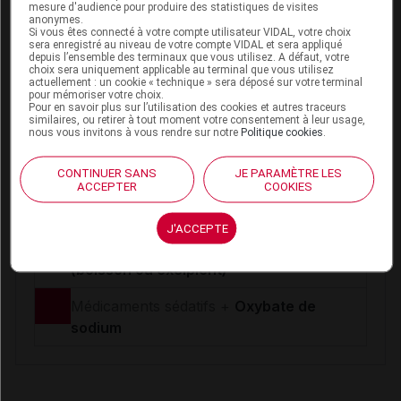
mesure d'audience pour produire des statistiques de visites
Elles se veulent à visée pratique pour les
anonymes.
Si vous êtes connecté à votre compte utilisateur VIDAL, votre choix
professionnels de santé
sera enregistré au niveau de votre compte VIDAL et sera appliqué
L'absence d'une IAM dans la base Vidal ne doit
depuis l’ensemble des terminaux que vous utilisez. A défaut, votre
choix sera uniquement applicable au terminal que vous utilisez
jamais être interprétée comme une preuve
actuellement : un cookie « technique » sera déposé sur votre terminal
pour mémoriser votre choix.
d'innocuité
Pour en savoir plus sur l’utilisation des cookies et autres traceurs
similaires, ou retirer à tout moment votre consentement à leur usage,
nous vous invitons à vous rendre sur notre
Politique cookies
.
III
Association déconseillée (2)
II
Précaution d'emploi (1)
CONTINUER SANS
JE PARAMÈTRE LES
ACCEPTER
COOKIES
Niveau de risque :
Haut
J'ACCEPTE
Médicaments sédatifs +
Alcool éthylique
(boisson ou excipient)
Médicaments sédatifs +
Oxybate de
sodium