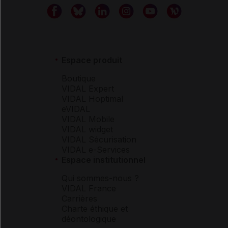
Espace produit
Boutique
VIDAL Expert
VIDAL Hoptimal
eVIDAL
VIDAL Mobile
VIDAL widget
VIDAL Sécurisation
VIDAL e-Services
Espace institutionnel
Qui sommes-nous ?
VIDAL France
Carrières
Charte éthique et
déontologique