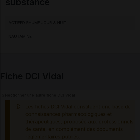
substance
Contre-indications
ACTIFED RHUME JOUR & NUIT
Précautions
NAUTAMINE
Interactions médicamenteuses
Interactions alimentaires, phytothérapeutiques et
médicamenteuses
Fiche DCI Vidal
Grossesse et allaitement
Les fiches DCI Vidal constituent une base de
Risques liés au traitement
connaissances pharmacologiques et
thérapeutiques, proposée aux professionnels
Mesures à associer au traitement
de santé, en complément des documents
réglementaires publiés.