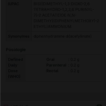
IUPAC
BIS((DIMETHYL-1,3 DIOXO-2,6
TETRAHYDRO-1,2,3,6 PURINYL-
7)-2 ACETATE)DE N,N-
DIMETHY((DIPHENYLMETHOXY)-2
ETHYL)AMMONIUM
Synonymes
diphenhydramine di(acefyllinate)
Posologie
Defined
Oral
:
0.2 g
Daily
Parenteral
:
0.2 g
Dose
Rectal
:
0.2 g
(WHO)