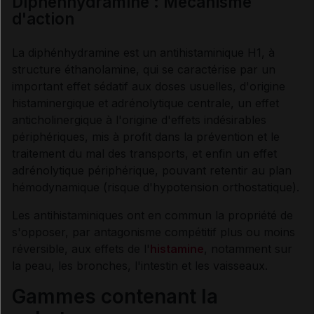
Diphénhydramine : Mécanisme
d'action
Fiche DCI VIDAL
La diphénhydramine est un antihistaminique H1, à
Synthèse
structure éthanolamine, qui se caractérise par un
important effet sédatif aux doses usuelles, d'origine
INDICATIONS ET MODALITÉS D'ADMINISTRATION
histaminergique et adrénolytique centrale, un effet
anticholinergique à l'origine d'effets indésirables
périphériques, mis à profit dans la prévention et le
Indications
traitement du mal des transports, et enfin un effet
adrénolytique périphérique, pouvant retentir au plan
Posologie
hémodynamique (risque d'hypotension orthostatique).
Les antihistaminiques ont en commun la propriété de
Modalités d'administration du traitement
s'opposer, par antagonisme compétitif plus ou moins
réversible, aux effets de l'
histamine
, notamment sur
la peau, les bronches, l'intestin et les vaisseaux.
INFORMATIONS RELATIVES À LA SÉCURITÉ DU
Gammes contenant la
PATIENT