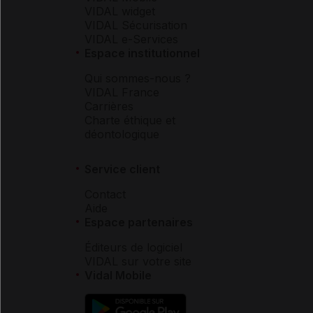
VIDAL widget
VIDAL Sécurisation
VIDAL e-Services
Espace institutionnel
Qui sommes-nous ?
VIDAL France
Carrières
Charte éthique et
déontologique
Service client
Contact
Aide
Espace partenaires
Éditeurs de logiciel
VIDAL sur votre site
Vidal Mobile