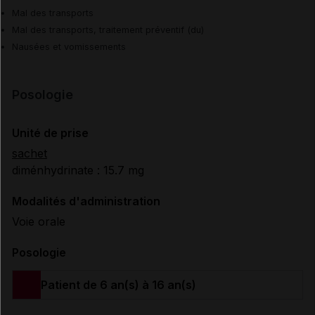
Mal des transports
Mal des transports, traitement préventif (du)
Nausées et vomissements
Posologie
Unité de prise
sachet
diménhydrinate : 15.7 mg
Modalités d'administration
Voie orale
Posologie
Patient de 6 an(s) à 16 an(s)