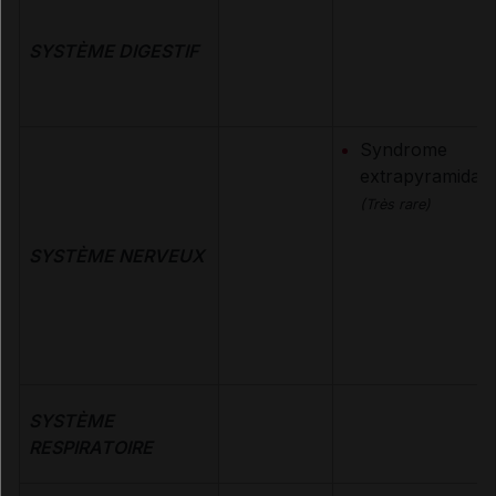
SYSTÈME DIGESTIF
Syndrome
extrapyramidal
(Très rare)
SYSTÈME NERVEUX
SYSTÈME
RESPIRATOIRE