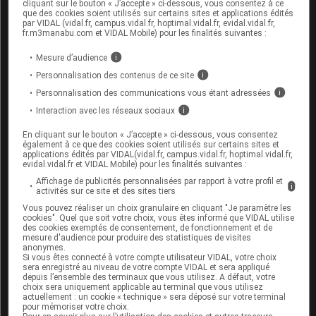
cliquant sur le bouton « J’accepte » ci-dessous, vous consentez à ce
que des cookies soient utilisés sur certains sites et applications édités
par VIDAL (vidal.fr, campus.vidal.fr, hoptimal.vidal.fr, evidal.vidal.fr,
fr.m3manabu.com et VIDAL Mobile) pour les finalités suivantes :
Risques liés au traitement
Mesure d’audience
i
Risque d'abus
Personnalisation des contenus de ce site
i
Risque de dépendance
Personnalisation des communications vous étant adressées
i
Risque de photosensibilisation
Interaction avec les réseaux sociaux
i
Risque de somnolence
En cliquant sur le bouton « J’accepte » ci-dessous, vous consentez
également à ce que des cookies soient utilisés sur certains sites et
applications édités par VIDAL(vidal.fr, campus.vidal.fr, hoptimal.vidal.fr,
Mesures à associer au traitement
evidal.vidal.fr et VIDAL Mobile) pour les finalités suivantes :
Affichage de publicités personnalisées par rapport à votre profil et
i
Ne pas absorber d'alcool pendant le traitement
activités sur ce site et des sites tiers
Ne pas s'exposer à une forte chaleur
Vous pouvez réaliser un choix granulaire en cliquant "Je paramètre les
cookies". Quel que soit votre choix, vous êtes informé que VIDAL utilise
Ne pas s'exposer directement au soleil ou aux
des cookies exemptés de consentement, de fonctionnement et de
mesure d'audience pour produire des statistiques de visites
rayonnements UV
anonymes.
Si vous êtes connecté à votre compte utilisateur VIDAL, votre choix
sera enregistré au niveau de votre compte VIDAL et sera appliqué
depuis l’ensemble des terminaux que vous utilisez. A défaut, votre
Information des professionnels de santé et
choix sera uniquement applicable au terminal que vous utilisez
actuellement : un cookie « technique » sera déposé sur votre terminal
des patients
pour mémoriser votre choix.