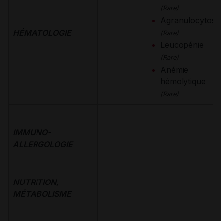
(Rare)
Agranulocytose
HÉMATOLOGIE
(Rare)
Leucopénie
(Rare)
Anémie
hémolytique
(Rare)
IMMUNO-
ALLERGOLOGIE
NUTRITION,
MÉTABOLISME