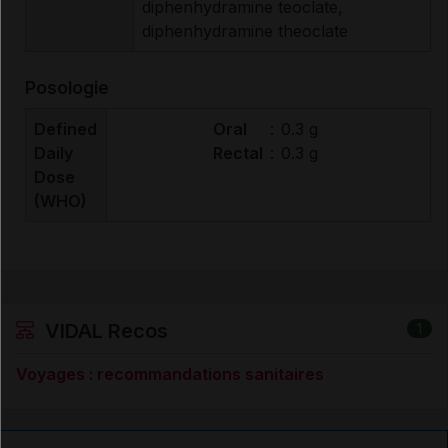
diphenhydramine teoclate,
diphenhydramine theoclate
Posologie
Defined
Oral
:
0.3 g
Daily
Rectal
:
0.3 g
Dose
(WHO)
VIDAL Recos
1
Voyages : recommandations sanitaires