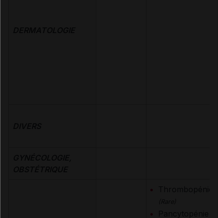
DERMATOLOGIE
DIVERS
GYNÉCOLOGIE,
OBSTÉTRIQUE
Thrombopénie
(Rare)
Pancytopénie