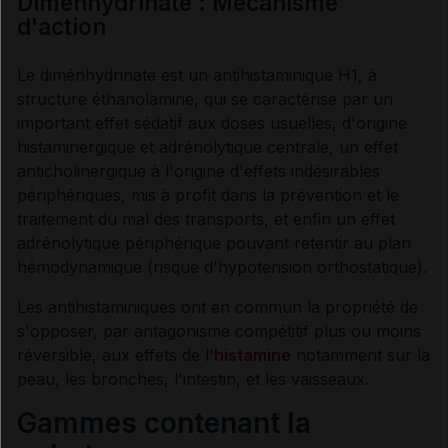
Diménhydrinate : Mécanisme
d'action
Fiche DCI VIDAL
Le diménhydrinate est un antihistaminique H1, à
Synthèse
structure éthanolamine, qui se caractérise par un
important effet sédatif aux doses usuelles, d'origine
INDICATIONS ET MODALITÉS D'ADMINISTRATION
histaminergique et adrénolytique centrale, un effet
anticholinergique à l'origine d'effets indésirables
périphériques, mis à profit dans la prévention et le
Indications
traitement du mal des transports, et enfin un effet
adrénolytique périphérique pouvant retentir au plan
Posologie
hémodynamique (risque d'hypotension orthostatique).
Les antihistaminiques ont en commun la propriété de
s'opposer, par antagonisme compétitif plus ou moins
réversible, aux effets de l'
histamine
notamment sur la
INFORMATIONS RELATIVES À LA SÉCURITÉ DU
PATIENT
peau, les bronches, l'intestin, et les vaisseaux.
Gammes contenant la
Contre-indications