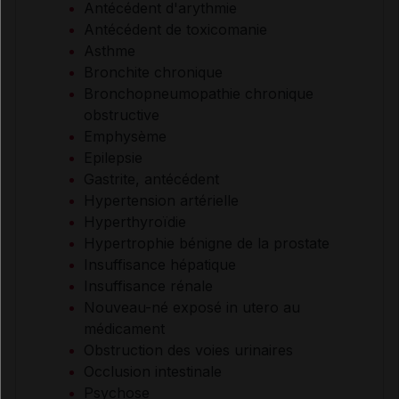
Antécédent d'arythmie
Antécédent de toxicomanie
Asthme
Bronchite chronique
Bronchopneumopathie chronique
obstructive
Emphysème
Epilepsie
Gastrite, antécédent
Hypertension artérielle
Hyperthyroïdie
Hypertrophie bénigne de la prostate
Insuffisance hépatique
Insuffisance rénale
Nouveau-né exposé in utero au
médicament
Obstruction des voies urinaires
Occlusion intestinale
Psychose