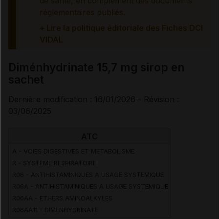
de santé, en complément des documents
réglementaires publiés.
Effets indésirables
+ Lire la politique éditoriale des Fiches DCI
VIDAL
Voir aussi les substances
Diménhydrinate 15,7 mg sirop en
sachet
Diménhydrinate
Dernière modification : 16/01/2026 - Révision :
03/06/2025
ATC
A - VOIES DIGESTIVES ET METABOLISME
R - SYSTEME RESPIRATOIRE
R06 - ANTIHISTAMINIQUES A USAGE SYSTEMIQUE
R06A - ANTIHISTAMINIQUES A USAGE SYSTEMIQUE
R06AA - ETHERS AMINOALKYLES
R06AA11 - DIMENHYDRINATE