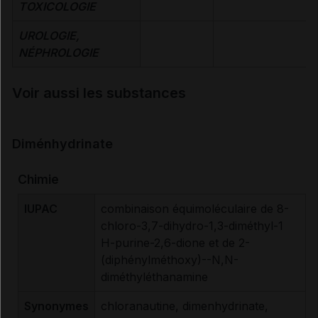
TOXICOLOGIE
UROLOGIE,
NÉPHROLOGIE
Voir aussi les substances
Diménhydrinate
Chimie
IUPAC
combinaison équimoléculaire de 8-
chloro-3,7-dihydro-1,3-diméthyl-1
H-purine-2,6-dione et de 2-
(diphénylméthoxy)--N,N-
diméthyléthanamine
Synonymes
chloranautine, dimenhydrinate,