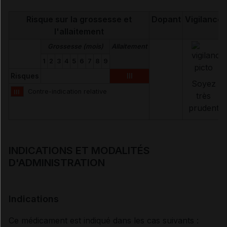
Risque sur la grossesse et
Dopant
Vigilance
l'allaitement
Grossesse (mois)
Allaitement
1
2
3
4
5
6
7
8
9
Risques
III
Soyez
III
Contre-indication relative
très
prudent
INDICATIONS ET MODALITÉS
D'ADMINISTRATION
Indications
Ce médicament est indiqué dans les cas suivants :