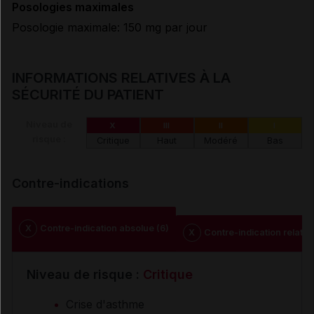
Posologies maximales
Posologie maximale: 150 mg par jour
INFORMATIONS RELATIVES À LA
SÉCURITÉ DU PATIENT
Niveau de
X
III
II
I
risque :
Critique
Haut
Modéré
Bas
Contre-indications
X
Contre-indication absolue (6)
X
Contre-indication relative
Niveau de risque :
Critique
Crise d'asthme