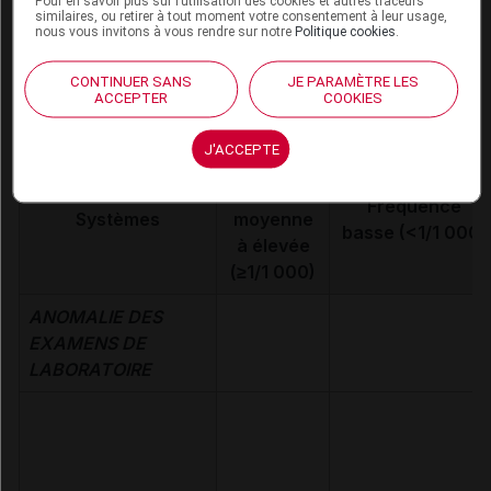
Pour en savoir plus sur l’utilisation des cookies et autres traceurs
similaires, ou retirer à tout moment votre consentement à leur usage,
Info du patient :ce trt peut altérer la capacité à conduire
nous vous invitons à vous rendre sur notre
Politique cookies
.
des véhicules et à utiliser des machines
CONTINUER SANS
JE PARAMÈTRE LES
ACCEPTER
COOKIES
Effets indésirables
J'ACCEPTE
Fréquence
de
Fréquence
Systèmes
moyenne
basse (<1/1 000)
à élevée
(≥1/1 000)
ANOMALIE DES
EXAMENS DE
LABORATOIRE