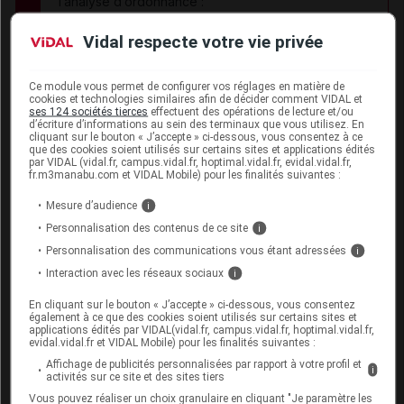
l’analyse d’ordonnance :
Vidal respecte votre vie privée
Ce module vous permet de configurer vos réglages en matière de
Les informations fournies sur les interactions
cookies et technologies similaires afin de décider comment VIDAL et
ses 124 sociétés tierces
effectuent des opérations de lecture et/ou
médicamenteuses résultent de la synthèse des
d’écriture d’informations au sein des terminaux que vous utilisez. En
cliquant sur le bouton « J’accepte » ci-dessous, vous consentez à ce
sources consultées par l'équipe scientifique de
que des cookies soient utilisés sur certains sites et applications édités
Vidal
par VIDAL (vidal.fr, campus.vidal.fr, hoptimal.vidal.fr, evidal.vidal.fr,
fr.m3manabu.com et VIDAL Mobile) pour les finalités suivantes :
Elles ne reflètent pas systématiquement les
informations portées par les RCP
Mesure d’audience
i
Elles se veulent à visée pratique pour les
Personnalisation des contenus de ce site
i
professionnels de santé
Personnalisation des communications vous étant adressées
i
L'absence d'une IAM dans la base Vidal ne doit
Interaction avec les réseaux sociaux
i
jamais être interprétée comme une preuve
En cliquant sur le bouton « J’accepte » ci-dessous, vous consentez
d'innocuité
également à ce que des cookies soient utilisés sur certains sites et
applications édités par VIDAL(vidal.fr, campus.vidal.fr, hoptimal.vidal.fr,
evidal.vidal.fr et VIDAL Mobile) pour les finalités suivantes :
X
Contre-indication (1)
Affichage de publicités personnalisées par rapport à votre profil et
III
Association déconseillée (3)
I
i
activités sur ce site et des sites tiers
Vous pouvez réaliser un choix granulaire en cliquant "Je paramètre les