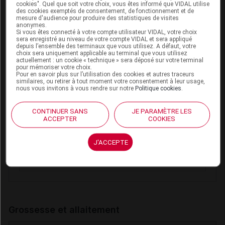
cookies". Quel que soit votre choix, vous êtes informé que VIDAL utilise
Niveau de risque :
Critique
des cookies exemptés de consentement, de fonctionnement et de
mesure d'audience pour produire des statistiques de visites
anonymes.
Diurétiques épargneurs de potassium
Si vous êtes connecté à votre compte utilisateur VIDAL, votre choix
sera enregistré au niveau de votre compte VIDAL et sera appliqué
(seuls ou associés) sauf spironolactone et
depuis l’ensemble des terminaux que vous utilisez. A défaut, votre
choix sera uniquement applicable au terminal que vous utilisez
éplérénone +
Diurétiques épargneurs de
actuellement : un cookie « technique » sera déposé sur votre terminal
pour mémoriser votre choix.
potassium (seuls ou associés) sauf
Pour en savoir plus sur l’utilisation des cookies et autres traceurs
spironolactone et éplérénone
similaires, ou retirer à tout moment votre consentement à leur usage,
nous vous invitons à vous rendre sur notre
Politique cookies
.
Diurétiques épargneurs de potassium
(seuls ou associés) sauf spironolactone et
CONTINUER SANS
JE PARAMÈTRE LES
ACCEPTER
COOKIES
éplérénone +
Eplérénone
Diurétiques épargneurs de potassium
J'ACCEPTE
(seuls ou associés) sauf spironolactone et
éplérénone +
Spironolactone
Grossesse et allaitement