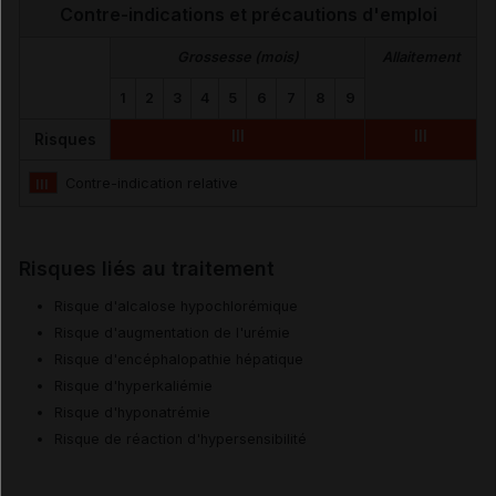
Contre-indications et précautions d'emploi
Grossesse (mois)
Allaitement
1
2
3
4
5
6
7
8
9
III
III
Risques
III
Contre-indication relative
Risques liés au traitement
Risque d'alcalose hypochlorémique
Risque d'augmentation de l'urémie
Risque d'encéphalopathie hépatique
Risque d'hyperkaliémie
Risque d'hyponatrémie
Risque de réaction d'hypersensibilité