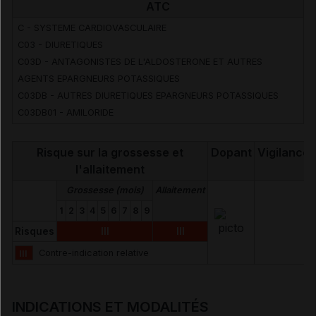
ATC
C - SYSTEME CARDIOVASCULAIRE
C03 - DIURETIQUES
C03D - ANTAGONISTES DE L'ALDOSTERONE ET AUTRES
AGENTS EPARGNEURS POTASSIQUES
C03DB - AUTRES DIURETIQUES EPARGNEURS POTASSIQUES
C03DB01 - AMILORIDE
Risque sur la grossesse et
Dopant
Vigilance
l'allaitement
Grossesse (mois)
Allaitement
1
2
3
4
5
6
7
8
9
Risques
III
III
III
Contre-indication relative
INDICATIONS ET MODALITÉS