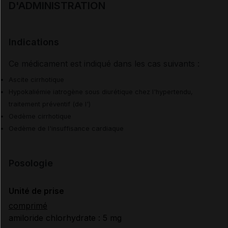
D'ADMINISTRATION
Indications
Ce médicament est indiqué dans les cas suivants :
Ascite cirrhotique
Hypokaliémie iatrogène sous diurétique chez l'hypertendu,
traitement préventif (de l')
Oedème cirrhotique
Oedème de l'insuffisance cardiaque
Posologie
Unité de prise
comprimé
amiloride chlorhydrate : 5 mg