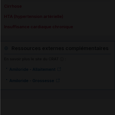
Cirrhose
HTA (hypertension artérielle)
Insuffisance cardiaque chronique
Ressources externes complémentaires
En savoir plus le site du CRAT
:
Amiloride - Allaitement
Amiloride - Grossesse