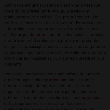
L’amiloride est une substance d'épargne potassique
doué d'une activité natriurétique, diurétique et
Synthèse
antihypertensive modérée. Ces propriétés peuvent
renforcer l'action des thiazidiques ou d'autres agents
INDICATIONS ET MODALITÉS D'ADMINISTRATION
natriurétiques antihypertenseurs. Son rôle essentiel
est l'épargne de
potassium
chez les malades soumis
à un traitement diurétique, qui pourraient présenter
Indications
des pertes potassiques excessives, surtout en période
de diurèse importante, pendant les traitements au long
Posologie
cours par les thiazidiques ou d'autres diurétiques plus
puissants.
Modalités d'administration du traitement
L’amiloride intervient dans le mécanisme qui préside
aux échanges sodium/
potassium
dans le tubule
contourné distal du néphron. On observe une
augmentation de l'excrétion ionique du sodium ainsi
INFORMATIONS RELATIVES À LA SÉCURITÉ DU
qu'une diminution de l'excrétion des ions
potassium
PATIENT
et hydrogène en présence ou en l'absence
d'aldostérone, ce qui est évocateur d'une action