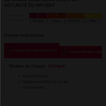
SÉCURITÉ DU PATIENT
Niveau de
X
III
II
I
risque :
Critique
Haut
Modéré
Bas
Contre-indications
X
Contre-indication absolue (2)
X
Contre-indication relative
Niveau de risque :
Critique
Hyperkaliémie
Hypersensibilité à l'un des
composants