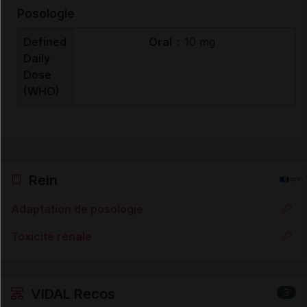
Posologie
Defined
Oral
:
10 mg
Daily
Dose
(WHO)
Rein
Adaptation de posologie
Toxicité rénale
VIDAL Recos
3