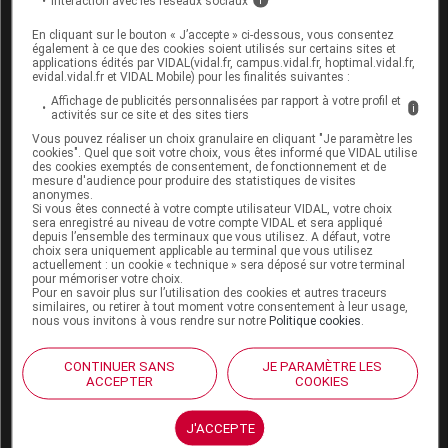
Interaction avec les réseaux sociaux
i
Contre-indications et précautions d'emploi
En cliquant sur le bouton « J’accepte » ci-dessous, vous consentez
également à ce que des cookies soient utilisés sur certains sites et
applications édités par VIDAL(vidal.fr, campus.vidal.fr, hoptimal.vidal.fr,
Grossesse (mois)
Allaitement
evidal.vidal.fr et VIDAL Mobile) pour les finalités suivantes :
Affichage de publicités personnalisées par rapport à votre profil et
1
2
3
4
5
6
7
8
9
i
activités sur ce site et des sites tiers
Vous pouvez réaliser un choix granulaire en cliquant "Je paramètre les
X
II
Risques
cookies". Quel que soit votre choix, vous êtes informé que VIDAL utilise
des cookies exemptés de consentement, de fonctionnement et de
mesure d'audience pour produire des statistiques de visites
X
Contre-indication absolue
II
Précaution
anonymes.
Si vous êtes connecté à votre compte utilisateur VIDAL, votre choix
sera enregistré au niveau de votre compte VIDAL et sera appliqué
depuis l’ensemble des terminaux que vous utilisez. A défaut, votre
choix sera uniquement applicable au terminal que vous utilisez
Risques liés au traitement
actuellement : un cookie « technique » sera déposé sur votre terminal
pour mémoriser votre choix.
Pour en savoir plus sur l’utilisation des cookies et autres traceurs
Risque d'allongement de l'espace QT
similaires, ou retirer à tout moment votre consentement à leur usage,
Risque d'insomnie
nous vous invitons à vous rendre sur notre
Politique cookies
.
Risque de trouble du contrôle des impulsions
CONTINUER SANS
JE PARAMÈTRE LES
Risque de trouble ophtalmique
ACCEPTER
COOKIES
Risque suicidaire
J'ACCEPTE