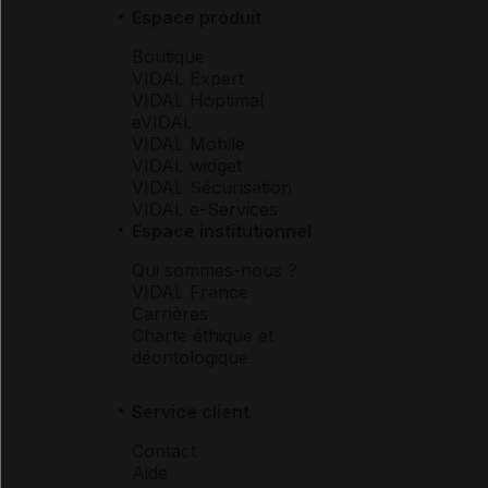
Espace produit
Boutique
VIDAL Expert
VIDAL Hoptimal
eVIDAL
VIDAL Mobile
VIDAL widget
VIDAL Sécurisation
VIDAL e-Services
Espace institutionnel
Qui sommes-nous ?
VIDAL France
Carrières
Charte éthique et
déontologique
Service client
Contact
Aide