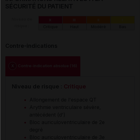
SÉCURITÉ DU PATIENT
Niveau de
X
III
II
I
risque :
Critique
Haut
Modéré
Bas
Contre-indications
X
Contre-indication absolue (16)
Niveau de risque :
Critique
Allongement de l'espace QT
Arythmie ventriculaire sévère,
antécédent (d')
Bloc auriculoventriculaire de 2e
degré
Bloc auriculoventriculaire de 3e