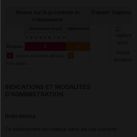
Risque sur la grossesse et
Dopant
Vigilance
l'allaitement
Grossesse (mois)
Allaitement
1
2
3
4
5
6
7
8
9
Risques
X
II
Soyez
X
Contre-indication absolue
II
prudent
Précaution
INDICATIONS ET MODALITÉS
D'ADMINISTRATION
Indications
Ce médicament est indiqué dans les cas suivants :