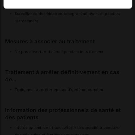
Surveillances du patient
Surveillance de l'électrocardiogramme avant et pendant
le traitement
Mesures à associer au traitement
Ne pas absorber d'alcool pendant le traitement
Traitement à arrêter définitivement en cas
de...
Traitement à arrêter en cas d'oedème cornéen
Information des professionnels de santé et
des patients
Info du patient :ce trt peut altérer la capacité à conduire
des véhicules et à utiliser des machines