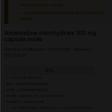
réglementaires publiés.
Traitement à arrêter définitivement en cas de...
+ Lire la politique éditoriale des Fiches DCI
VIDAL
Information des professionnels de santé et des
patients
Amantadine chlorhydrate 100 mg
capsule molle
Effets indésirables
Dernière modification : 14/02/2025 - Révision :
07/07/2025
Voir aussi les substances
ATC
N - SYSTEME NERVEUX
Amantadine chlorhydrate
N04 - ANTIPARKINSONIENS
N04B - DOPAMINERGIQUES
N04BB - DERIVES DE L'ADAMANTANE
N04BB01 - AMANTADINE
J - ANTI-INFECTIEUX GENERAUX A USAGE SYSTEMIQUE