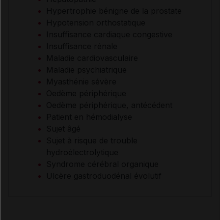
Hypertrophie bénigne de la prostate
Hypotension orthostatique
Insuffisance cardiaque congestive
Insuffisance rénale
Maladie cardiovasculaire
Maladie psychiatrique
Myasthénie sévère
Oedème périphérique
Oedème périphérique, antécédent
Patient en hémodialyse
Sujet âgé
Sujet à risque de trouble
hydroélectrolytique
Syndrome cérébral organique
Ulcère gastroduodénal évolutif