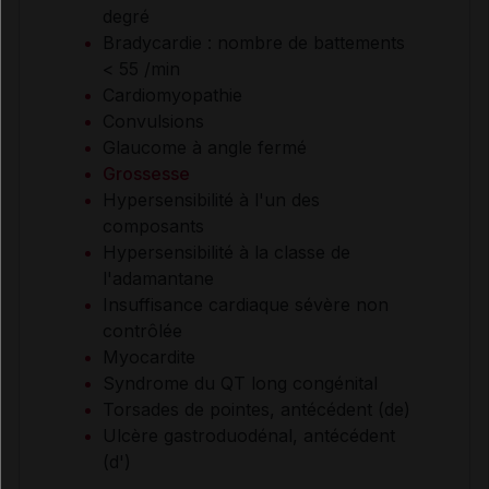
degré
Bradycardie : nombre de battements
< 55 /min
Cardiomyopathie
Convulsions
Glaucome à angle fermé
Grossesse
Hypersensibilité à l'un des
composants
Hypersensibilité à la classe de
l'adamantane
Insuffisance cardiaque sévère non
contrôlée
Myocardite
Syndrome du QT long congénital
Torsades de pointes, antécédent (de)
Ulcère gastroduodénal, antécédent
(d')