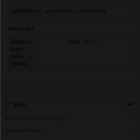
Synonymes
amantadine hydrochloride
Posologie
Defined
Oral
:
0.2 g
Daily
Dose
(WHO)
Rein
Adaptation de posologie
Toxicité rénale