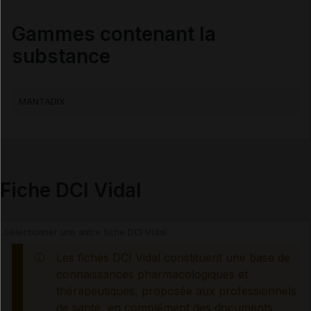
Contre-indications
Gammes contenant la
Précautions
substance
Interactions médicamenteuses
MANTADIX
Interactions alimentaires, phytothérapeutiques et
médicamenteuses
Grossesse et allaitement
Fiche DCI Vidal
Risques liés au traitement
Les fiches DCI Vidal constituent une base de
Surveillances du patient
connaissances pharmacologiques et
thérapeutiques, proposée aux professionnels
Mesures à associer au traitement
de santé, en complément des documents