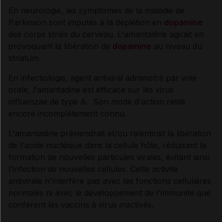
En neurologie, les symptômes de la maladie de
Parkinson sont imputés à la déplétion en
dopamine
Synthèse
des corps striés du cerveau. L'amantadine agirait en
provoquant la libération de
dopamine
au niveau du
INDICATIONS ET MODALITÉS D'ADMINISTRATION
striatum.
En infectiologie, agent antiviral administré par voie
Indications
orale, l'amantadine est efficace sur les virus
influenzae de type A. Son mode d'action reste
encore incomplètement connu.
Posologie
L'amantadine préviendrait et/ou ralentirait la libération
Modalités d'administration du traitement
de l'acide nucléique dans la cellule hôte, réduisant la
formation de nouvelles particules virales, évitant ainsi
l'infection de nouvelles cellules. Cette activité
antivirale n'interfère pas avec les fonctions cellulaires
INFORMATIONS RELATIVES À LA SÉCURITÉ DU
normales ni avec le développement de l'immunité que
PATIENT
confèrent les vaccins à virus inactivés.