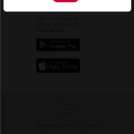
Aide
Espace partenaires
Éditeurs de logiciel
VIDAL sur votre site
Vidal Mobile
Presse
-
CGU
-
Conditions générales de vente
-