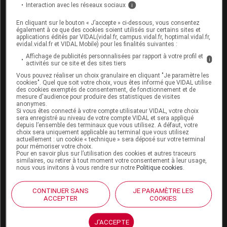
Interaction avec les réseaux sociaux
i
Espace produit
En cliquant sur le bouton « J’accepte » ci-dessous, vous consentez
également à ce que des cookies soient utilisés sur certains sites et
Boutique
applications édités par VIDAL(vidal.fr, campus.vidal.fr, hoptimal.vidal.fr,
evidal.vidal.fr et VIDAL Mobile) pour les finalités suivantes :
VIDAL Expert
VIDAL Hoptimal
Affichage de publicités personnalisées par rapport à votre profil et
i
activités sur ce site et des sites tiers
eVIDAL
Vous pouvez réaliser un choix granulaire en cliquant "Je paramètre les
VIDAL Mobile
cookies". Quel que soit votre choix, vous êtes informé que VIDAL utilise
VIDAL widget
des cookies exemptés de consentement, de fonctionnement et de
VIDAL Sécurisation
mesure d'audience pour produire des statistiques de visites
anonymes.
VIDAL e-Services
Si vous êtes connecté à votre compte utilisateur VIDAL, votre choix
Espace institutionnel
sera enregistré au niveau de votre compte VIDAL et sera appliqué
depuis l’ensemble des terminaux que vous utilisez. A défaut, votre
choix sera uniquement applicable au terminal que vous utilisez
Qui sommes-nous ?
actuellement : un cookie « technique » sera déposé sur votre terminal
VIDAL France
pour mémoriser votre choix.
Pour en savoir plus sur l’utilisation des cookies et autres traceurs
Carrières
similaires, ou retirer à tout moment votre consentement à leur usage,
Charte éthique et
nous vous invitons à vous rendre sur notre
Politique cookies
.
déontologique
CONTINUER SANS
JE PARAMÈTRE LES
ACCEPTER
COOKIES
Service client
Contact
J'ACCEPTE