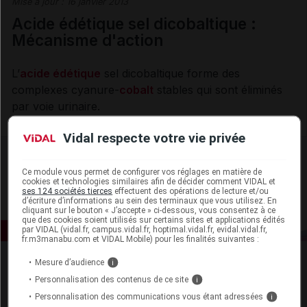
Mise à jour :
16 janvier 2013
Acide édétique sel dicobaltique :
Mécanisme d'action
L’
acide édétique
sel dicobaltique forme des
complexes cyanure-
cobalt
stables qui sont éliminés
par voie urinaire.
Vidal respecte votre vie privée
Ce module vous permet de configurer vos réglages en matière de
cookies et technologies similaires afin de décider comment VIDAL et
ses 124 sociétés tierces
effectuent des opérations de lecture et/ou
d’écriture d’informations au sein des terminaux que vous utilisez. En
cliquant sur le bouton « J’accepte » ci-dessous, vous consentez à ce
que des cookies soient utilisés sur certains sites et applications édités
par VIDAL (vidal.fr, campus.vidal.fr, hoptimal.vidal.fr, evidal.vidal.fr,
fr.m3manabu.com et VIDAL Mobile) pour les finalités suivantes :
Mesure d’audience
i
Personnalisation des contenus de ce site
i
Personnalisation des communications vous étant adressées
i