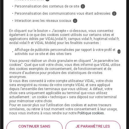
associés.
Personnalisation des contenus de ce site
i
Personnalisation des communications vous étant adressées
i
Fertilité, grossesse et allaitement
Interaction avec les réseaux sociaux
i
Grossesse :
En cliquant sur le bouton « J’accepte » ci-dessous, vous consentez
également à ce que des cookies soient utilisés sur certains sites et
applications édités par VIDAL(vidal.fr, campus.vidal.fr, hoptimal.vidal.fr,
De récentes données ont montré une baisse de
evidal.vidal.fr et VIDAL Mobile) pour les finalités suivantes :
l'effet de ce médicament chez la femme enceinte.
Affichage de publicités personnalisées par rapport à votre profil et
i
Le traitement ne doit pas être débuté pendant la
activités sur ce site et des sites tiers
grossesse. Un désir de grossesse nécessite le
Vous pouvez réaliser un choix granulaire en cliquant "Je paramètre les
cookies". Quel que soit votre choix, vous êtes informé que VIDAL utilise
remplacement de ce médicament par un autre
des cookies exemptés de consentement, de fonctionnement et de
antiviral
. Si une grossesse survient alors que vous
mesure d'audience pour produire des statistiques de visites
prenez ce médicament, consultez rapidement
anonymes.
Si vous êtes connecté à votre compte utilisateur VIDAL, votre choix
votre médecin pour qu'il modifie votre traitement.
sera enregistré au niveau de votre compte VIDAL et sera appliqué
depuis l’ensemble des terminaux que vous utilisez. A défaut, votre
Allaitement :
choix sera uniquement applicable au terminal que vous utilisez
actuellement : un cookie « technique » sera déposé sur votre terminal
pour mémoriser votre choix.
Pour en savoir plus sur l’utilisation des cookies et autres traceurs
Ce médicament passe dans le lait maternel. De
similaires, ou retirer à tout moment votre consentement à leur usage,
plus, l'infection par le
VIH
contre-indique
nous vous invitons à vous rendre sur notre
Politique cookies
.
l'allaitement.
CONTINUER SANS
JE PARAMÈTRE LES