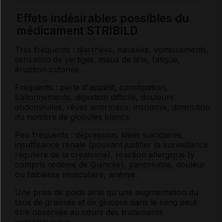
Effets indésirables possibles du
médicament STRIBILD
Très fréquents :
diarrhées
, nausées, vomissements,
sensation de
vertiges
, maux de tête, fatigue,
éruption cutanée.
Fréquents : perte d'appétit,
constipation
,
ballonnements
, digestion difficile, douleurs
abdominales, rêves anormaux, insomnie, diminution
du nombre de
globules blancs
.
Peu fréquents :
dépression
, idées suicidaires,
insuffisance rénale
(pouvant justifier la surveillance
régulière de la
créatinine
),
réaction allergique
(y
compris œdème de
Quincke
),
pancréatite
, douleur
ou faiblesse musculaire,
anémie
.
Une prise de poids ainsi qu'une augmentation du
taux de graisses et de glucose dans le sang peut
être observée au cours des traitements