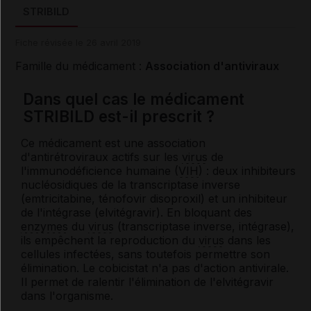
STRIBILD
Fiche révisée le 26 avril 2019
Famille du médicament :
Association d'antiviraux
Dans quel cas le médicament
STRIBILD est-il prescrit ?
Ce médicament est une association
d'antirétroviraux actifs sur les
virus
de
l'immunodéficience humaine (
VIH
) : deux inhibiteurs
nucléosidiques de la transcriptase inverse
(emtricitabine, ténofovir disoproxil) et un inhibiteur
de l'intégrase (elvitégravir). En bloquant des
enzymes
du
virus
(transcriptase inverse, intégrase),
ils empêchent la reproduction du
virus
dans les
cellules infectées, sans toutefois permettre son
élimination. Le cobicistat n'a pas d'action antivirale.
Il permet de ralentir l'élimination de l'elvitégravir
dans l'organisme.