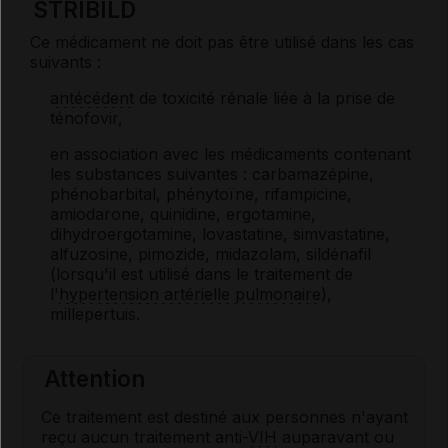
STRIBILD
Ce médicament ne doit pas être utilisé dans les cas
suivants :
antécédent
de toxicité rénale liée à la prise de
ténofovir,
en association avec les médicaments contenant
les substances suivantes : carbamazépine,
phénobarbital, phénytoïne, rifampicine,
amiodarone, quinidine, ergotamine,
dihydroergotamine, lovastatine, simvastatine,
alfuzosine, pimozide, midazolam, sildénafil
(lorsqu'il est utilisé dans le traitement de
l'
hypertension artérielle pulmonaire
),
millepertuis.
Attention
Ce traitement est destiné aux personnes n'ayant
reçu aucun traitement anti-
VIH
auparavant ou