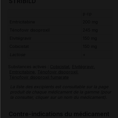
STRIBILD
p cp
Emtricitabine
200 mg
Ténofovir disoproxil
245 mg
Elvitégravir
150 mg
Cobicistat
150 mg
Lactose
+
Substances actives :
Cobicistat
,
Elvitégravir
,
Emtricitabine
,
Ténofovir disoproxil
,
Ténofovir disoproxil fumarate
La liste des
excipients
est consultable sur la page
produit de chaque médicament de la gamme (pour
la consulter, cliquer sur un nom du médicament).
Contre-indications du médicament