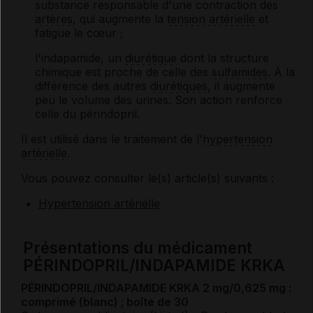
substance responsable d'une contraction des
artères
, qui augmente la
tension artérielle
et
fatigue le cœur ;
l'indapamide, un
diurétique
dont la structure
chimique est proche de celle des
sulfamides
. À la
différence des autres
diurétiques
, il augmente
peu le volume des urines. Son action renforce
celle du périndopril.
Il est utilisé dans le traitement de l'
hypertension
artérielle
.
Vous pouvez consulter le(s) article(s) suivants :
Hypertension artérielle
Présentations du médicament
PÉRINDOPRIL/INDAPAMIDE KRKA
PÉRINDOPRIL/INDAPAMIDE KRKA 2 mg/0,625 mg :
comprimé (blanc) ; boîte de 30