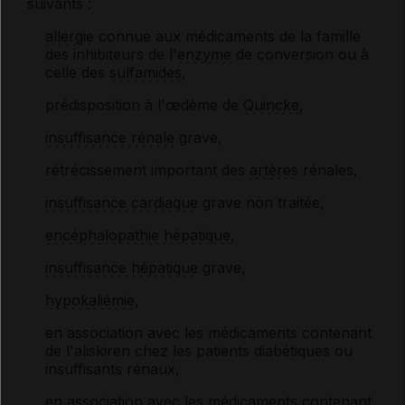
suivants :
allergie
connue aux médicaments de la famille
des inhibiteurs de l'
enzyme
de conversion ou à
celle des
sulfamides
,
prédisposition à l'œdème de
Quincke
,
insuffisance rénale
grave,
rétrécissement important des
artères
rénales,
insuffisance cardiaque
grave non traitée,
encéphalopathie hépatique
,
insuffisance hépatique
grave,
hypokaliémie
,
en association avec les médicaments contenant
de l'aliskiren chez les patients diabétiques ou
insuffisants rénaux,
en association avec les médicaments contenant