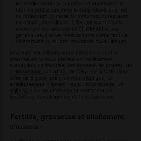
les médicaments susceptibles d'augmenter le
taux de
potassium
dans le sang (
diurétique
,
sel
de
potassium
...), certains
immunosuppresseurs
(sirolimus, évérolimus...), les antidiarrhéiques
contenant du racécadotril (
TIORFAN
et ses
génériques
...) et les médicaments contenant de
l'estramustine, du cotrimoxazole ou du
lithium
.
Informez par ailleurs votre médecin ou votre
pharmacien si vous prenez un médicament
susceptible de favoriser les
torsades de pointes
, un
antidiabétique
, un
AINS
, de l'aspirine à forte dose
(plus de 3 g par jour), un
neuroleptique
, un
antidépresseur imipraminique
, un
corticoïde
, un
digitalique
ou un médicament contenant du
baclofène, du calcium ou de la ciclosporine.
Fertilité, grossesse et allaitement
Grossesse :