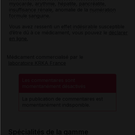
myocarde
,
arythmie
,
hépatite
,
pancréatite
,
insuffisance rénale
, anomalie de la
numération
formule sanguine
.
Vous avez ressenti un
effet indésirable
susceptible
d’être dû à ce médicament, vous pouvez le
déclarer
en ligne.
Médicament commercialisé par le
laboratoire KRKA France
Les commentaires sont
momentanément désactivés
La publication de commentaires est
momentanément indisponible.
Spécialités de la gamme