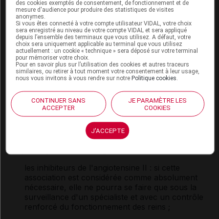
des cookies exemptés de consentement, de fonctionnement et de
PÉRINDOPRIL/INDAPAMIDE KRKA
mesure d'audience pour produire des statistiques de visites
anonymes.
avec d'autres substances
Si vous êtes connecté à votre compte utilisateur VIDAL, votre choix
sera enregistré au niveau de votre compte VIDAL et sera appliqué
depuis l’ensemble des terminaux que vous utilisez. A défaut, votre
Ce médicament ne doit pas être associé avec les
choix sera uniquement applicable au terminal que vous utilisez
médicaments contenant :
actuellement : un cookie « technique » sera déposé sur votre terminal
pour mémoriser votre choix.
Pour en savoir plus sur l’utilisation des cookies et autres traceurs
du sacubitril (
ENTRESTO
) : augmentation du
similaires, ou retirer à tout moment votre consentement à leur usage,
risque d'œdème de
Quincke
. Un délai de 36
nous vous invitons à vous rendre sur notre
Politique cookies
.
heures doit obligatoirement être respecté entre
ces traitements ;
CONTINUER SANS
JE PARAMÈTRE LES
ACCEPTER
COOKIES
de l'aliskiren (qui ne sont plus commercialisés en
France) chez le diabétique et l'insuffisant rénal ;
J'ACCEPTE
l'association est déconseillée dans les autres cas.
Il peut également interagir avec :
les inhibiteurs de l'angiotensine II : si cette
association est considérée comme absolument
nécessaire, elle ne pourra se faire que sous la
surveillance d'un spécialiste et avec un contrôle
renforcé du fonctionnement des reins ;