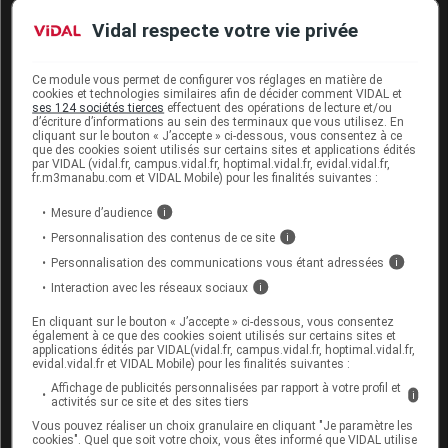
Vidal respecte votre vie privée
provoquer un
glaucome
aigu chez personnes
prédisposées : en cas d'œil rouge, dur et
douloureux, de forte diminution de la vision,
Ce module vous permet de configurer vos réglages en matière de
consultez en urgence un ophtalmologiste.
cookies et technologies similaires afin de décider comment VIDAL et
ses 124 sociétés tierces
effectuent des opérations de lecture et/ou
d’écriture d’informations au sein des terminaux que vous utilisez. En
Si vous êtes dialysé, informez votre centre de
cliquant sur le bouton « J’accepte » ci-dessous, vous consentez à ce
dialyse
de la prise de ce médicament.
que des cookies soient utilisés sur certains sites et applications édités
par VIDAL (vidal.fr, campus.vidal.fr, hoptimal.vidal.fr, evidal.vidal.fr,
fr.m3manabu.com et VIDAL Mobile) pour les finalités suivantes :
En cas d'intervention chirurgicale programmée,
l'anesthésiste doit être prévenu de la prise de ce
Mesure d’audience
i
traitement.
Personnalisation des contenus de ce site
i
Conducteur : ce médicament peut être
Personnalisation des communications vous étant adressées
i
responsable de
vertiges
lors des premières
Interaction avec les réseaux sociaux
i
prises.
En cliquant sur le bouton « J’accepte » ci-dessous, vous consentez
également à ce que des cookies soient utilisés sur certains sites et
Sportif : ce médicament contient une
applications édités par VIDAL(vidal.fr, campus.vidal.fr, hoptimal.vidal.fr,
substance susceptible de rendre positifs certains
evidal.vidal.fr et VIDAL Mobile) pour les finalités suivantes :
tests antidopage
.
Affichage de publicités personnalisées par rapport à votre profil et
i
activités sur ce site et des sites tiers
Vous pouvez réaliser un choix granulaire en cliquant "Je paramètre les
Interactions du médicament
cookies". Quel que soit votre choix, vous êtes informé que VIDAL utilise