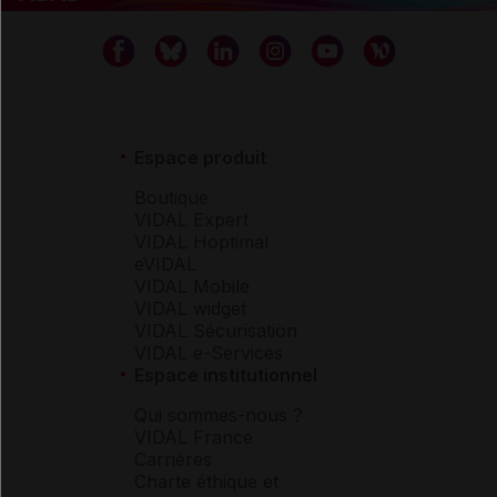
Espace produit
Boutique
VIDAL Expert
VIDAL Hoptimal
eVIDAL
VIDAL Mobile
VIDAL widget
VIDAL Sécurisation
VIDAL e-Services
Espace institutionnel
Qui sommes-nous ?
VIDAL France
Carrières
Charte éthique et