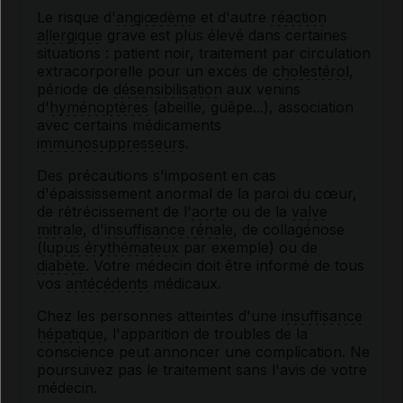
Le risque d'
angiœdème
et d'autre
réaction
allergique
grave est plus élevé dans certaines
situations : patient noir, traitement par circulation
extracorporelle pour un excès de
cholestérol
,
période de
désensibilisation
aux venins
d'
hyménoptères
(abeille, guêpe...), association
avec certains médicaments
immunosuppresseurs
.
Des précautions s'imposent en cas
d'épaississement anormal de la paroi du cœur,
de rétrécissement de l'
aorte
ou de la
valve
mitrale
, d'
insuffisance rénale
, de collagénose
(
lupus érythémateux
par exemple) ou de
diabète
. Votre médecin doit être informé de tous
vos
antécédents
médicaux.
Chez les personnes atteintes d'une
insuffisance
hépatique
, l'apparition de troubles de la
conscience peut annoncer une complication. Ne
poursuivez pas le traitement sans l'avis de votre
médecin.