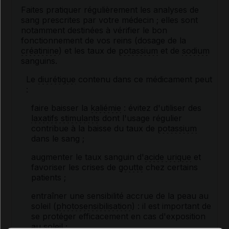
Faites pratiquer régulièrement les analyses de
sang prescrites par votre médecin ; elles sont
notamment destinées à vérifier le bon
fonctionnement de vos reins (dosage de la
créatinine
) et les taux de
potassium
et de
sodium
sanguins.
Le
diurétique
contenu dans ce médicament peut
:
faire baisser la
kaliémie
: évitez d'utiliser des
laxatifs stimulants
dont l'usage régulier
contribue à la baisse du taux de
potassium
dans le sang ;
augmenter le taux sanguin d'
acide urique
et
favoriser les crises de
goutte
chez certains
patients ;
entraîner une sensibilité accrue de la peau au
soleil (
photosensibilisation
) : il est important de
se protéger efficacement en cas d'exposition
au soleil ;