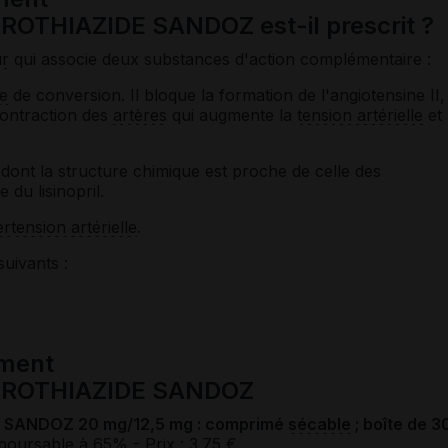
THIAZIDE SANDOZ est-il prescrit ?
ur
qui associe deux substances d'action complémentaire :
e
de conversion. Il bloque la formation de l'angiotensine II,
ontraction des
artères
qui augmente la
tension artérielle
et
dont la structure chimique est proche de celle des
 du lisinopril.
rtension artérielle
.
suivants :
ament
OROTHIAZIDE SANDOZ
SANDOZ 20 mg/12,5 mg : comprimé
sécable
; boîte de 3
boursable à 65%
- Prix : 3.75 €