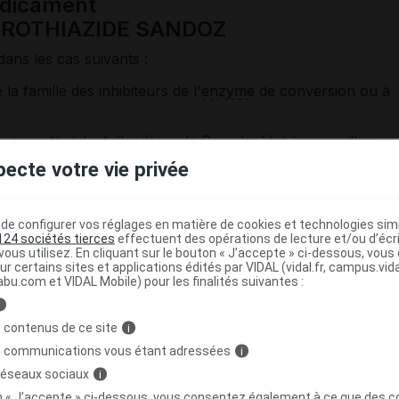
édicament
OROTHIAZIDE SANDOZ
dans les cas suivants :
 famille des inhibiteurs de l'
enzyme
de conversion ou à
e
ou
antécédent
d'œdème de
Quincke
lié à la prise d'un
n,
pecte votre vie privée
e configurer vos réglages en matière de cookies et technologies simil
124 sociétés tierces
effectuent des opérations de lecture et/ou d’écr
ous utilisez. En cliquant sur le bouton « J’accepte » ci-dessous, vou
ur certains sites et applications édités par VIDAL (vidal.fr, campus.vidal.
abu.com et VIDAL Mobile) pour les finalités suivantes :
contenant de l'aliskiren chez les patients diabétiques ou
i
 contenus de ce site
i
r sacubitril/valsartan,
s communications vous étant adressées
i
 réseaux sociaux
i
on « J’accepte » ci-dessous, vous consentez également à ce que des co