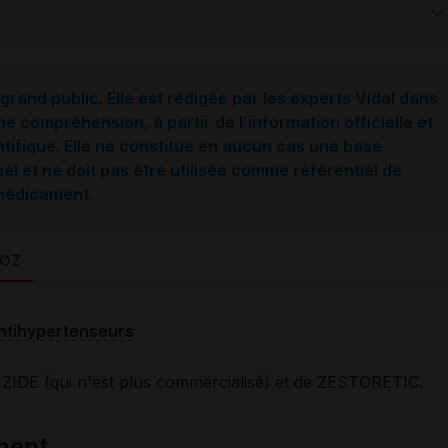
grand public. Elle est rédigée par les experts Vidal dans
ne compréhension, à partir de l’information officielle et
ntifique. Elle ne constitue en aucun cas une base
l et ne doit pas être utilisée comme référentiel de
 médicament.
DOZ
ntihypertenseurs
IDE (qui n'est plus commercialisé) et de ZESTORETIC.
ment