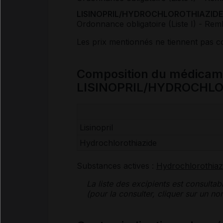
LISINOPRIL/HYDROCHLOROTHIAZIDE 
Ordonnance obligatoire (Liste I)
- Rem
Les prix mentionnés ne tiennent pas 
Composition du médicam
LISINOPRIL/HYDROCHL
Lisinopril
Hydrochlorothiazide
Substances actives :
Hydrochlorothiaz
La liste des
excipients
est consultab
(pour la consulter, cliquer sur un 