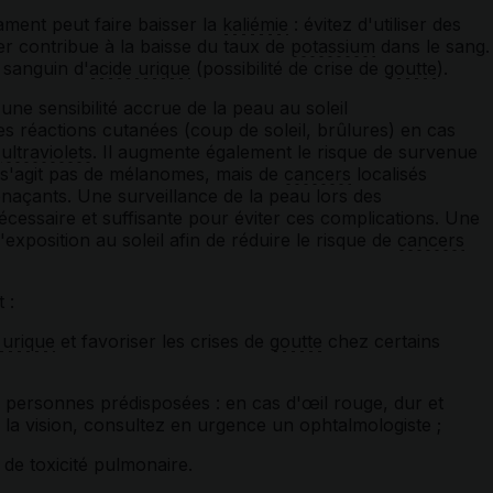
ent peut faire baisser la
kaliémie
: évitez d'utiliser des
er contribue à la baisse du taux de
potassium
dans le sang.
 sanguin d'
acide urique
(possibilité de crise de
goutte
).
une sensibilité accrue de la peau au soleil
es réactions cutanées (coup de soleil, brûlures) en cas
s
ultraviolets
. Il augmente également le risque de survenue
e s'agit pas de mélanomes, mais de
cancers
localisés
enaçants. Une surveillance de la peau lors des
essaire et suffisante pour éviter ces complications. Une
exposition au soleil afin de réduire le risque de
cancers
 :
 urique
et favoriser les crises de
goutte
chez certains
 personnes prédisposées : en cas d'œil rouge, dur et
 la vision, consultez en urgence un ophtalmologiste ;
 de toxicité pulmonaire.