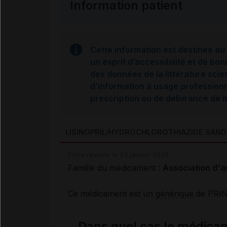
Information patient
Cette information est destinée au 
un esprit d’accessibilité et de bon
des données de la littérature scie
d’information à usage professionne
prescription ou de délivrance de
LISINOPRIL/HYDROCHLOROTHIAZIDE SAN
Fiche révisée le 23 janvier 2024
Famille du médicament :
Association d'
a
Ce médicament est un
générique
de PRINZ
Dans quel cas le médica