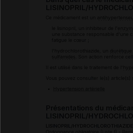
LISINOPRIL/HYDROCHLORO
Ce médicament est un
antihypertense
le lisinopril, un inhibiteur de l'
enzym
une substance responsable d'une c
fatigue le cœur ;
l'hydrochlorothiazide, un
diurétique
sulfamides
. Son action renforce celle
Il est utilisé dans le traitement de l'
hype
Vous pouvez consulter le(s) article(s) 
Hypertension artérielle
Présentations du médic
LISINOPRIL/HYDROCHL
LISINOPRIL/HYDROCHLOROTHIAZIDE 
Ordonnance obligatoire (Liste I)
- Rem