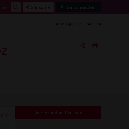
ités
S'inscrire
Se connecter
Rechercher
Mise à jour : 23 Jan 2024
OZ
Copier l'url
Email
Voir les actualités liées
me