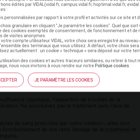
tions édités par VIDAL(vidal.fr, campus.vidal.fr, hoptimal.vidal.fr, evidal.
tes :
s personnalisées par rapport à votre profil et activités sur ce site et d
es, paupières...) ou d'une autre région du corps, consultez
choix granulaire en cliquant "Je paramètre les cookies". Quel que soit 
ir d'un
angiœdème
dû au médicament.
ise des cookies exemptés de consentement, de fonctionnement et de 
es de visites anonymes.
e conversion est déconseillé en période de
désensibilisatio
 votre compte utilisateur VIDAL, votre choix sera enregistré au nivea
l’ensemble des terminaux que vous utilisez. A défaut, votre choix ser
guêpe...) : risque de
réaction allergique
grave.
ilisez actuellement : un cookie « technique » sera déposé sur votre te
être importante lors des premières prises du médicament,
’utilisation des cookies et autres traceurs similaires, ou retirer à tou
avant un traitement prolongé par
diurétique
ou un régime
ge, nous vous invitons à vous rendre sur notre
Politique cookies
.
st généralement initié avec de faibles
posologies
, sous
CCEPTER
JE PARAMÈTRE LES COOKIES
 cas de rétrécissement des
artères
rénales.
nsuffisance hépatique
, l'apparition de troubles de la
ation. Ne poursuivez pas le traitement sans l'avis de
alyses de sang prescrites par votre médecin ; elles sont
n fonctionnement de vos reins (dosage de la
créatinine
) et
nguins.