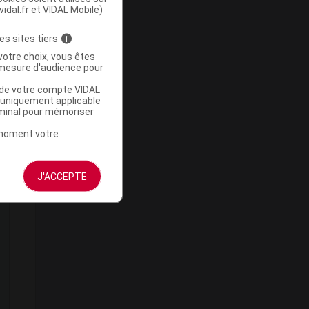
vidal.fr et VIDAL Mobile)
es sites tiers
i
votre choix, vous êtes
mesure d'audience pour
n
u de votre compte VIDAL
a uniquement applicable
rminal pour mémoriser
t moment votre
J'ACCEPTE