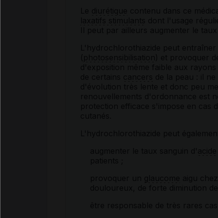
Le
diurétique
contenu dans ce médicam
laxatifs stimulants
dont l'usage réguli
Il peut par ailleurs augmenter le taux
L'hydrochlorothiazide peut entraîner 
(
photosensibilisation
) et provoquer d
d'exposition même faible aux rayon
de certains
cancers
de la peau : il n
d'évolution très lente et donc peu m
renouvellements d'ordonnance est néc
protection efficace s'impose en cas d'
cutanés.
L'hydrochlorothiazide peut également
augmenter le taux sanguin d'
acide
patients ;
provoquer un
glaucome
aigu chez
douloureux, de forte diminution de
être responsable de très rares cas