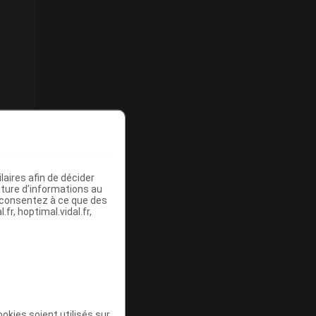
aires afin de décider
iture d’informations au
s consentez à ce que des
fr, hoptimal.vidal.fr,
okies soient utilisés sur