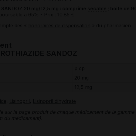
SANDOZ 20 mg/12,5 mg : comprimé
sécable
; boîte de 9
boursable à 65%
- Prix : 10.85 €
compte des «
honoraires de dispensation
» du pharmacien.
ent
OROTHIAZIDE SANDOZ
p cp
20 mg
12,5 mg
ide
,
Lisinopril
,
Lisinopril dihydrate
le sur la page produit de chaque médicament de la gamme
nom du médicament).