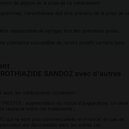
 centre de
dialyse
de la prise de ce médicament.
ogrammée, l'anesthésiste doit être prévenu de la prise de c
 être responsable de
vertiges
lors des premières prises.
ne substance susceptible de rendre positifs certains
tests
ent
OTHIAZIDE SANDOZ avec d'autres
é avec les médicaments contenant :
(ENTRESTO) : augmentation du risque d'
angiœdème
. Un délai
re respecté entre ces traitements ;
TC qui ne sont plus commercialisés en France) en cas de
association est déconseillée dans les autres cas.