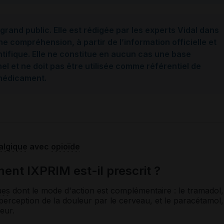
grand public. Elle est rédigée par les experts Vidal dans
ne compréhension, à partir de l’information officielle et
ntifique. Elle ne constitue en aucun cas une base
l et ne doit pas être utilisée comme référentiel de
 médicament.
algique
avec
opioïde
ent IXPRIM est-il prescrit ?
ues
dont le mode d'action est complémentaire : le tramadol,
a perception de la douleur par le cerveau, et le paracétamol,
eur.