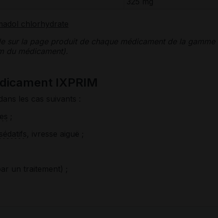
325 mg
madol chlorhydrate
le sur la page produit de chaque médicament de la gamme
nom du médicament).
édicament IXPRIM
dans les cas suivants :
es
;
sédatifs
, ivresse aiguë ;
par un traitement) ;