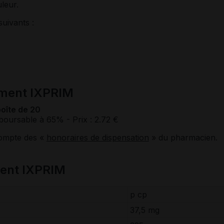
uleur.
suivants :
ament IXPRIM
oîte de 20
boursable à 65%
- Prix : 2.72 €
compte des «
honoraires de dispensation
» du pharmacien.
ent IXPRIM
p cp
37,5 mg