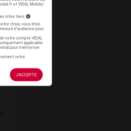
vidal.fr et VIDAL Mobile)
es sites tiers
i
votre choix, vous êtes
mesure d'audience pour
u de votre compte VIDAL
a uniquement applicable
rminal pour mémoriser
t moment votre
J'ACCEPTE
a
un