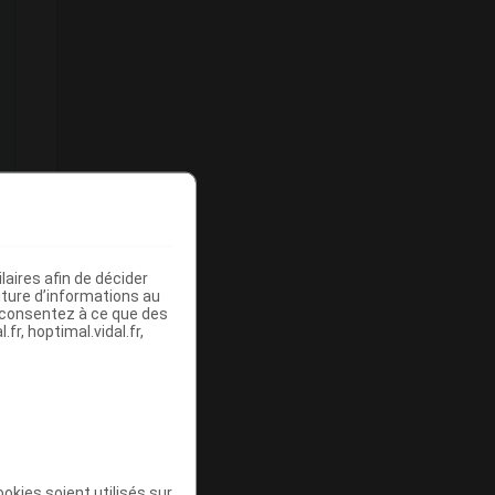
e
s
aires afin de décider
iture d’informations au
s consentez à ce que des
fr, hoptimal.vidal.fr,
okies soient utilisés sur