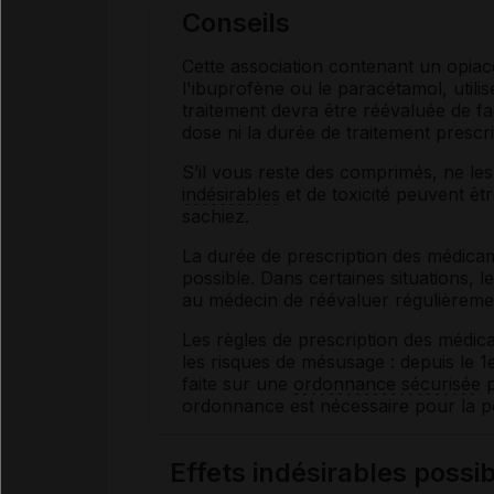
Conseils
Cette association contenant un opiacé
l'ibuprofène ou le paracétamol, utilis
traitement devra être réévaluée de f
dose ni la durée de traitement prescri
S’il vous reste des comprimés, ne le
indésirables
et de toxicité peuvent ê
sachiez.
La durée de prescription des médicam
possible. Dans certaines situations, le
au médecin de réévaluer régulièremen
Les règles de prescription des médi
les risques de mésusage : depuis le 1
faite sur une
ordonnance sécurisée
p
ordonnance est nécessaire pour la po
Effets indésirables poss