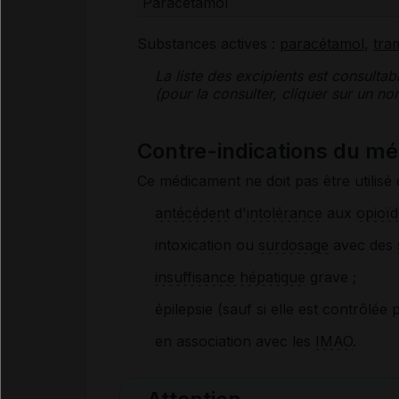
Paracétamol
Substances actives :
paracétamol
,
tra
La liste des
excipients
est consultab
(pour la consulter, cliquer sur un 
Contre-indications du m
Ce médicament ne doit pas être utilisé 
antécédent
d'
intolérance
aux
opioïd
intoxication ou
surdosage
avec des
insuffisance hépatique
grave ;
épilepsie (sauf si elle est contrôlée 
en association avec les
IMAO
.