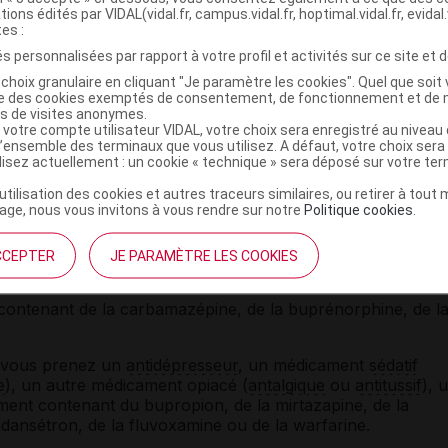
tions édités par VIDAL(vidal.fr, campus.vidal.fr, hoptimal.vidal.fr, evidal.
tes :
 prévenez votre médecin ou votre dentiste de la prise de ce
s personnalisées par rapport à votre profil et activités sur ce site et d
choix granulaire en cliquant "Je paramètre les cookies". Quel que soit 
gmentation du risque de somnolence.
ise des cookies exemptés de consentement, de fonctionnement et de 
es de visites anonymes.
 votre compte utilisateur VIDAL, votre choix sera enregistré au nivea
 être responsable de
vertiges
ou d'une baisse de la
l’ensemble des terminaux que vous utilisez. A défaut, votre choix ser
ilisez actuellement : un cookie « technique » sera déposé sur votre te
’utilisation des cookies et autres traceurs similaires, ou retirer à tou
ent IXPRIM avec d'autres substances
ge, nous vous invitons à vous rendre sur notre
Politique cookies
.
ié aux
IMAO
: risque d'accident grave. Un délai de 15 jours
CCEPTER
JE PARAMÈTRE LES COOKIES
e ce traitement.
 contenant de la carbamazépine, de la buprénorphine, de l
i vous prenez un
antidépresseur
, un médicament
sédatif
e
), un autre médicament opiacé (
antalgique
ou
antitussif
), 
nt contenant du bupropion, de la mirtazapine, de la
ndansétron, de la fluvoxamine ou de la warfarine.