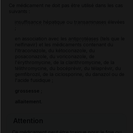
Ce médicament ne doit pas être utilisé dans les cas
suivants :
insuffisance hépatique
ou
transaminases
élevées
;
en association avec les
antiprotéases
(tels que le
nelfinavir) et les médicaments contenant du
l'itraconazole, du kétoconazole, du
posaconazole, du voriconazole, de
l'érythromycine, de la clarithromycine, de la
télithromycine, du bocéprévir, du télaprévir, du
gemfibrozil, de la ciclosporine, du danazol ou de
l'acide fusidique ;
grossesse
;
allaitement
.
Attention
Ce médicament peut être toxique pour le foie ou