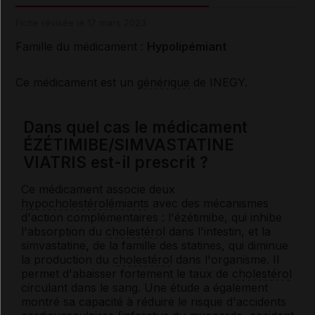
Fiche révisée le 17 mars 2023
Famille du médicament :
Hypolipémiant
Ce médicament est un
générique
de INEGY.
Dans quel cas le médicament
ÉZÉTIMIBE/SIMVASTATINE
VIATRIS est-il prescrit ?
Ce médicament associe deux
hypocholestérolémiants
avec des mécanismes
d'action complémentaires : l'ézétimibe, qui inhibe
l'absorption du
cholestérol
dans l'intestin, et la
simvastatine, de la famille des statines, qui diminue
la production du
cholestérol
dans l'organisme. Il
permet d'abaisser fortement le taux de
cholestérol
circulant dans le sang. Une étude a également
montré sa capacité à réduire le risque d'accidents