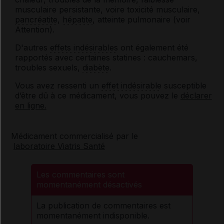
musculaire persistante, voire toxicité musculaire,
pancréatite
,
hépatite
, atteinte pulmonaire (voir
Attention).
D'autres
effets indésirables
ont également été
rapportés avec certaines statines : cauchemars,
troubles sexuels,
diabète
.
Vous avez ressenti un
effet indésirable
susceptible
d’être dû à ce médicament, vous pouvez le
déclarer
en ligne.
Médicament commercialisé par le
laboratoire Viatris Santé
Les commentaires sont
momentanément désactivés
La publication de commentaires est
momentanément indisponible.