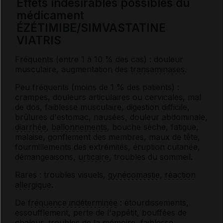
Effets indésirables possibles du
médicament
ÉZÉTIMIBE/SIMVASTATINE
VIATRIS
Fréquents (entre 1 à 10 % des cas) : douleur
musculaire, augmentation des
transaminases
.
Peu fréquents (moins de 1 % des patients) :
crampes, douleurs articulaires ou cervicales, mal
de dos, faiblesse musculaire, digestion difficile,
brûlures d'estomac, nausées, douleur abdominale,
diarrhée
,
ballonnements
, bouche sèche, fatigue,
malaise, gonflement des membres, maux de tête,
fourmillements des extrémités, éruption cutanée,
démangeaisons,
urticaire
, troubles du sommeil.
Rares : troubles visuels,
gynécomastie
,
réaction
allergique
.
De
fréquence indéterminée
: étourdissements,
essoufflement, perte de l'appétit, bouffées de
chaleur, troubles de la mémoire, faiblesse