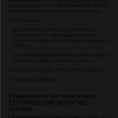
cardiovasculaires (
infarctus du myocarde
,
accident
vasculaire cérébral
...) chez les patients ayant déjà
été victimes d'une
maladie coronarienne
aiguë.
Il est utilisé dans :
le traitement des excès de
cholestérol
, en
complément d'un régime adapté et assidu,
lorsqu'une statine seule n'est pas suffisamment
efficace ;
la prévention des événements cardiovasculaires
en cas de
maladie coronarienne
grave.
Vous pouvez consulter le(s) article(s) suivants :
Excès de cholestérol
Présentations du médicament
ÉZÉTIMIBE/SIMVASTATINE
VIATRIS
ÉZÉTIMIBE/SIMVASTATINE VIATRIS 10 mg/20 mg :