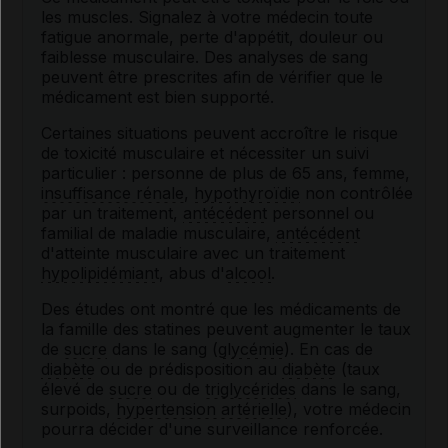
les muscles. Signalez à votre médecin toute
fatigue anormale, perte d'appétit, douleur ou
faiblesse musculaire. Des analyses de sang
peuvent être prescrites afin de vérifier que le
médicament est bien supporté.
Certaines situations peuvent accroître le risque
de toxicité musculaire et nécessiter un suivi
particulier : personne de plus de 65 ans, femme,
insuffisance rénale
,
hypothyroïdie
non contrôlée
par un traitement,
antécédent
personnel ou
familial de maladie musculaire,
antécédent
d'atteinte musculaire avec un traitement
hypolipidémiant
, abus d'
alcool
.
Des études ont montré que les médicaments de
la famille des statines peuvent augmenter le taux
de
sucre
dans le sang (
glycémie
). En cas de
diabète
ou de prédisposition au
diabète
(taux
élevé de
sucre
ou de
triglycérides
dans le sang,
surpoids,
hypertension artérielle
), votre médecin
pourra décider d'une surveillance renforcée.