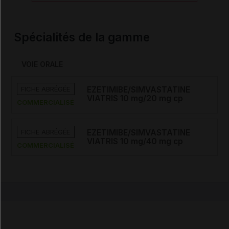
Spécialités de la gamme
VOIE ORALE
FICHE ABRÉGÉE
EZETIMIBE/SIMVASTATINE
VIATRIS 10 mg/20 mg cp
COMMERCIALISÉ
FICHE ABRÉGÉE
EZETIMIBE/SIMVASTATINE
VIATRIS 10 mg/40 mg cp
COMMERCIALISÉ