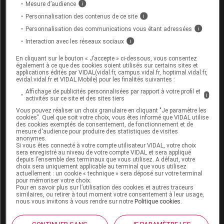
posoconazole, du voriconazole, de la
Mesure d’audience
i
clarithromycine, de l'érythromycine (par
voie
Personnalisation des contenus de ce site
i
orale), de la télithromycine, du bocéprévir, du
Personnalisation des communications vous étant adressées
i
télaprévir, du gemfibrozil, du danazol ou de la
ciclosporine : risque fortement accru de douleurs
Interaction avec les réseaux sociaux
i
musculaires.
En cliquant sur le bouton « J’accepte » ci-dessous, vous consentez
également à ce que des cookies soient utilisés sur certains sites et
un traitement
antibiotique
contenant de l'acide
applications édités par VIDAL(vidal.fr, campus.vidal.fr, hoptimal.vidal.fr,
fusidique : si l'utilisation d'acide fusidique est
evidal.vidal.fr et VIDAL Mobile) pour les finalités suivantes :
nécessaire, la prise de simvastatine doit être
Affichage de publicités personnalisées par rapport à votre profil et
i
activités sur ce site et des sites tiers
interrompue pendant toute la durée du
traitement par l'acide fusidique et pendant les 7
Vous pouvez réaliser un choix granulaire en cliquant "Je paramètre les
cookies". Quel que soit votre choix, vous êtes informé que VIDAL utilise
jours qui suivent son arrêt.
des cookies exemptés de consentement, de fonctionnement et de
mesure d'audience pour produire des statistiques de visites
Il peut interagir avec les
hypolipidémiants
de la
anonymes.
Si vous êtes connecté à votre compte utilisateur VIDAL, votre choix
famille des fibrates ou avec un médicament
sera enregistré au niveau de votre compte VIDAL et sera appliqué
contenant de l'amlodipine, de l'amiodarone, du
depuis l’ensemble des terminaux que vous utilisez. A défaut, votre
choix sera uniquement applicable au terminal que vous utilisez
vérapamil, du diltiazem, de la colchicine, de l'acide
actuellement : un cookie « technique » sera déposé sur votre terminal
nicotinique, du lomitapide, de l'elbasvir, du
pour mémoriser votre choix.
grazoprévir ou du ticagrélor ; le médecin en tient
Pour en savoir plus sur l’utilisation des cookies et autres traceurs
similaires, ou retirer à tout moment votre consentement à leur usage,
compte dans le
calcul
de la
posologie
.
nous vous invitons à vous rendre sur notre
Politique cookies
.
Informez par ailleurs votre médecin si vous prenez