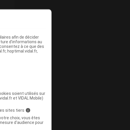
aires afin de décider
iture d’informations au
s consentez à ce que des
fr, hoptimal.vidal.fr,
okies soient utilisés sur
vidal.fr et VIDAL Mobile)
es sites tiers
i
votre choix, vous êtes
mesure d'audience pour