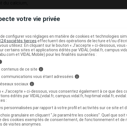
t du calcium,
a reprise de la marche pour débuter le traitement),
pecte votre vie privée
am).
e configurer vos réglages en matière de cookies et technologies simil
124 sociétés tierces
effectuent des opérations de lecture et/ou d’écr
ous utilisez. En cliquant sur le bouton « J’accepte » ci-dessous, vou
ur certains sites et applications édités par VIDAL (vidal.fr, campus.vidal.
e
D : son
surdosage
expose à des
effets indésirables
abu.com et VIDAL Mobile) pour les finalités suivantes :
ombreux médicaments dont certains sont disponibles en
i
er sans avis médical.
 contenus de ce site
i
 cas de
sarcoïdose
ou d'
insuffisance rénale
.
s communications vous étant adressées
i
 réseaux sociaux
i
à de la durée prescrite ; une prise de sang peut être
'accumulation anormale de calcium dans l'organisme.
on « J’accepte » ci-dessous, vous consentez également à ce que des co
tions édités par VIDAL(vidal.fr, campus.vidal.fr, hoptimal.vidal.fr, evidal.
raiter la décalcification due à un alitement prolongé, le
tes :
 avant la reprise de la marche.
s personnalisées par rapport à votre profil et activités sur ce site et d
choix granulaire en cliquant "Je paramètre les cookies". Quel que soit 
ise des cookies exemptés de consentement, de fonctionnement et de 
ment DENSICAL VITAMINE D3 avec
es de visites anonymes.