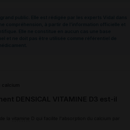
grand public. Elle est rédigée par les experts Vidal dans
ne compréhension, à partir de l’information officielle et
ntifique. Elle ne constitue en aucun cas une base
l et ne doit pas être utilisée comme référentiel de
 médicament.
 calcium
ment DENSICAL VITAMINE D3 est-il
 de la
vitamine
D qui facilite l'absorption du calcium par