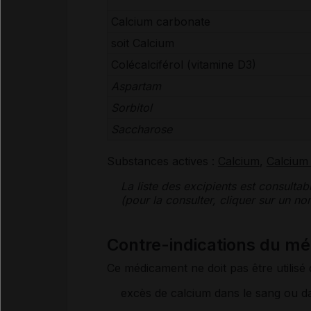
Calcium carbonate
soit Calcium
Colécalciférol (
vitamine
D3)
Aspartam
Sorbitol
Saccharose
Substances actives :
Calcium
,
Calcium
La liste des
excipients
est consultab
(pour la consulter, cliquer sur un 
Contre-indications du 
Ce médicament ne doit pas être utilisé 
excès de calcium dans le sang ou da