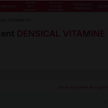
Santé
Prise en
Formations
Maladies
des
charge
Actual
médicales
patients
médicale
CAL VITAMINE D3
ment
DENSICAL VITAMINE
Voir les spécialités de la gam