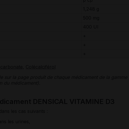
1,248 g
500 mg
400
UI
+
+
+
 carbonate
,
Colécalciférol
le sur la page produit de chaque médicament de la gamme
nom du médicament).
médicament DENSICAL VITAMINE D3
dans les cas suivants :
ns les urines,