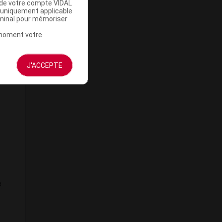
u de votre compte VIDAL
a uniquement applicable
rminal pour mémoriser
e
t moment votre
du
J'ACCEPTE
e