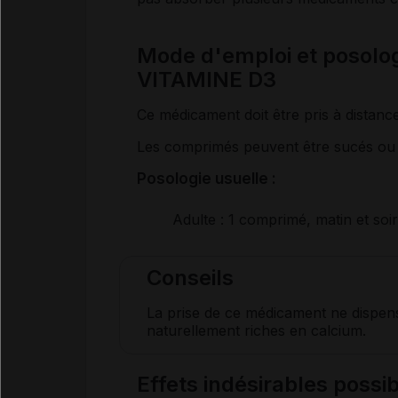
Mode d'emploi et posol
VITAMINE D3
Ce médicament doit être pris à distance
Les comprimés peuvent être sucés ou
Posologie usuelle :
Adulte
: 1 comprimé, matin et soir
Conseils
La prise de ce médicament ne dispens
naturellement riches en calcium.
Effets indésirables pos