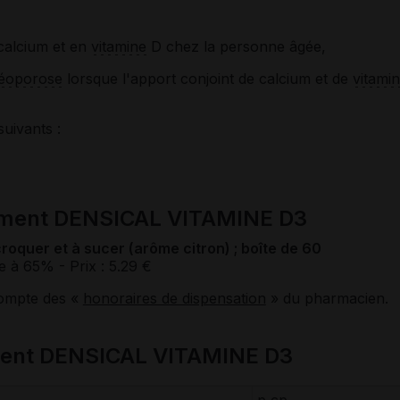
calcium et en
vitamine
D chez la personne âgée,
éoporose
lorsque l'apport conjoint de calcium et de
vitami
suivants :
ament DENSICAL VITAMINE D3
roquer et à sucer (arôme citron) ; boîte de 60
e à 65%
- Prix : 5.29 €
compte des «
honoraires de dispensation
» du pharmacien.
ment DENSICAL VITAMINE D3
p cp