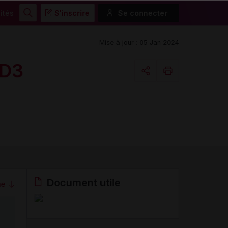
ités
S'inscrire
Se connecter
Rechercher
Mise à jour : 05 Jan 2024
 D3
Copier l'url
Email
Document utile
me