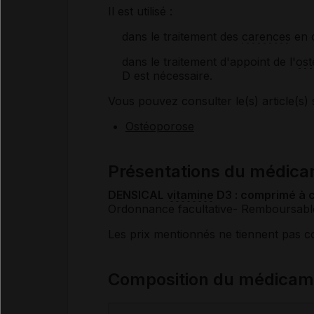
Il est utilisé :
dans le traitement des
carences
en 
dans le traitement d'appoint de l'
ost
D est nécessaire.
Vous pouvez consulter le(s) article(s) 
Ostéoporose
Présentations du médic
DENSICAL
vitamine
D3 : comprimé à c
Ordonnance facultative
- Remboursabl
Les prix mentionnés ne tiennent pas 
Composition du médica