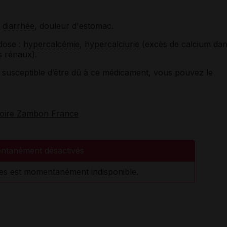
,
diarrhée
, douleur d'estomac.
dose :
hypercalcémie
,
hypercalciurie
(excès de calcium da
s
rénaux).
susceptible d’être dû à ce médicament, vous pouvez le
toire Zambon France
ntanément désactivés
es est momentanément indisponible.