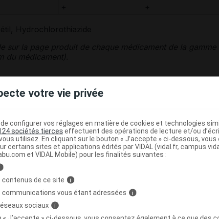
+
+
til
,
Hydrochlorothiazide
le sur la page produit de chaque médicament de la gamme
nom du médicament).
édicament
pecte votre vie privée
HLOROTHIAZIDE HCS
dans les cas suivants :
e configurer vos réglages en matière de cookies et technologies simil
124 sociétés tierces
effectuent des opérations de lecture et/ou d’écr
amides
;
ous utilisez. En cliquant sur le bouton « J’accepte » ci-dessous, vou
ur certains sites et applications édités par VIDAL (vidal.fr, campus.vidal.
uction des
voies biliaires
;
abu.com et VIDAL Mobile) pour les finalités suivantes :
i
 contenus de ce site
i
émie
;
s communications vous étant adressées
i
 réseaux sociaux
i
on « J’accepte » ci-dessous, vous consentez également à ce que des co