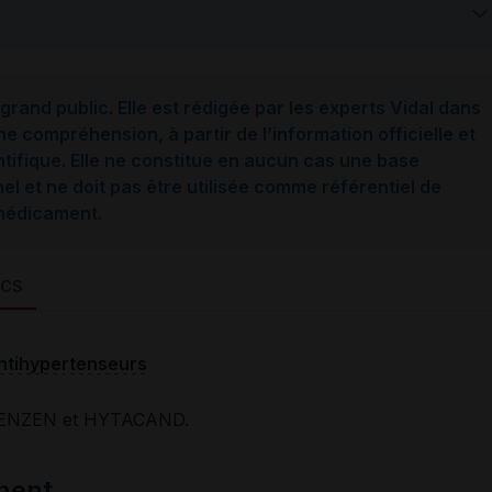
grand public. Elle est rédigée par les experts Vidal dans
ne compréhension, à partir de l’information officielle et
ntifique. Elle ne constitue en aucun cas une base
l et ne doit pas être utilisée comme référentiel de
 médicament.
HCS
ntihypertenseurs
ENZEN et HYTACAND.
ment