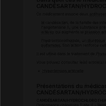
CANDÉSARTAN/HYDROCHLO
Ce médicament associe deux
antihype
le candésartan, de la famille des inhi
l'angiotensine II, une substance pr
artères
qui augmente la
pression art
l'hydrochlorothiazide, un
diurétique
sulfamides
. Son action renforce cel
Il est utilisé dans le traitement de l'
hype
Vous pouvez consulter le(s) article(s) 
Hypertension artérielle
Présentations du médic
CANDÉSARTAN/HYDROC
CANDÉSARTAN/HYDROCHLOROTHIAZIDE 
Ordonnance obligatoire (Liste I)
- Rem