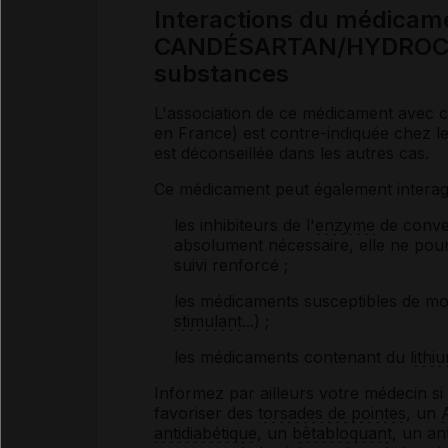
Interactions du médicam
CANDÉSARTAN/HYDROCHL
substances
L'association de ce médicament avec ce
en France) est contre-indiquée chez le
est déconseillée dans les autres cas.
Ce médicament peut également interagi
les inhibiteurs de l'
enzyme
de conver
absolument nécessaire, elle ne pourr
suivi renforcé ;
les médicaments susceptibles de mod
stimulant
...) ;
les médicaments contenant du
lithi
Informez par ailleurs votre médecin s
favoriser des
torsades de pointes
, un
antidiabétique
, un
bêtabloquant
, un an