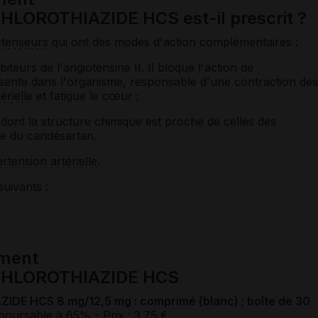
ROTHIAZIDE HCS est-il prescrit ?
rtenseurs
qui ont des modes d'action complémentaires :
biteurs de l'angiotensine II. Il bloque l'action de
ésente dans l'organisme, responsable d'une contraction des
érielle
et fatigue le cœur ;
dont la structure chimique est proche de celles des
le du candésartan.
rtension artérielle
.
suivants :
ament
HLOROTHIAZIDE HCS
HCS 8 mg/12,5 mg : comprimé (blanc) ; boîte de 30
boursable à 65%
- Prix : 3.75 €