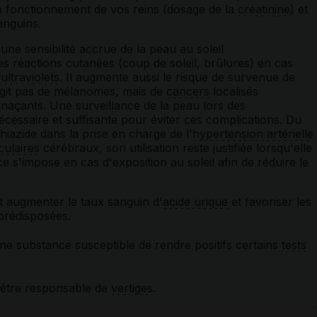
n fonctionnement de vos reins (dosage de la
créatinine
) et
nguins.
une sensibilité accrue de la peau au soleil
es réactions cutanées (coup de soleil, brûlures) en cas
s
ultraviolets
. Il augmente aussi le risque de survenue de
'agit pas de mélanomes, mais de
cancers
localisés
enaçants. Une surveillance de la peau lors des
essaire et suffisante pour éviter ces complications. Du
hiazide dans la prise en charge de l'
hypertension artérielle
culaires
cérébraux, son utilisation reste justifiée lorsqu'elle
e s'impose en cas d'exposition au soleil afin de réduire le
t augmenter le taux sanguin d'
acide urique
et favoriser les
prédisposées.
ne substance susceptible de rendre positifs certains
tests
 être responsable de
vertiges
.