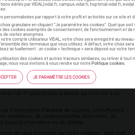
contenant de l'aliskiren chez les patients diabétiques ou
tions édités par VIDAL(vidal.fr, campus.vidal.fr, hoptimal.vidal.fr, evidal.
tes :
s personnalisées par rapport à votre profil et activités sur ce site et d
choix granulaire en cliquant "Je paramètre les cookies". Quel que soit 
ise des cookies exemptés de consentement, de fonctionnement et de 
es de visites anonymes.
 votre compte utilisateur VIDAL, votre choix sera enregistré au nivea
l’ensemble des terminaux que vous utilisez. A défaut, votre choix ser
ilisez actuellement : un cookie « technique » sera déposé sur votre te
être importante lors des premières prises du médicament
ment par
diurétique
, un régime sans
sel
ou si vous avez eu
’utilisation des cookies et autres traceurs similaires, ou retirer à tou
ge, nous vous invitons à vous rendre sur notre
Politique cookies
.
portants : risque de malaise ou d'étourdissement pouvant
alement salé ou une interruption du traitement
diurétique
ébuter le traitement. Votre médecin vous donnera toutes
CCEPTER
JE PARAMÈTRE LES COOKIES
rares cas d'
hypertension artérielle
qui sont dus à un
cas d'
antécédent
d'œdème de
Quincke
, d'
insuffisance
lves cardiaques, de
cardiomyopathie
obstructive, de
 de
lupus érythémateux
ou de
diabète
.
alyses de sang prescrites par votre médecin ; elles sont