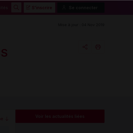
ités
S'inscrire
Se connecter
Rechercher
Mise à jour : 04 Nov 2019
CS
Copier l'url
Email
Voir les actualités liées
me