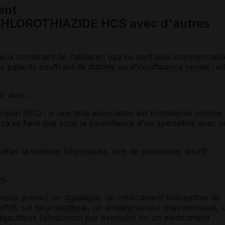
ent
OROTHIAZIDE HCS avec d'autres
ux contenant de l'aliskiren (qui ne sont plus commercialis
s patients souffrant de
diabète
ou d'
insuffisance rénale
; el
r avec :
sion (IEC) : si une telle association est considérée comme
a se faire que sous la surveillance d'un spécialiste avec u
ifier la
kaliémie
(
diurétiques
,
sels
de
potassium
,
laxatif
um
.
i vous prenez un
digitalique
, un médicament susceptible de
AINS
, un
neuroleptique
, un
antidépresseur imipraminique
, 
tigoutteux (allopurinol par exemple) ou un médicament