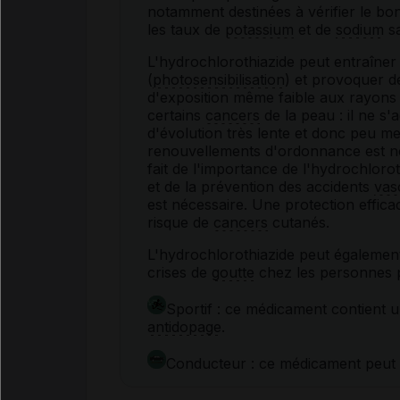
notamment destinées à vérifier le bo
les taux de
potassium
et de
sodium
sa
L'hydrochlorothiazide peut entraîner 
(
photosensibilisation
) et provoquer d
d'exposition même faible aux rayon
certains
cancers
de la peau : il ne s
d'évolution très lente et donc peu m
renouvellements d'ordonnance est néc
fait de l'importance de l'hydrochlorot
et de la prévention des accidents
vas
est nécessaire. Une protection efficac
risque de
cancers
cutanés.
L'hydrochlorothiazide peut égalemen
crises de
goutte
chez les personnes 
Sportif : ce médicament contient u
antidopage
.
Conducteur : ce médicament peut