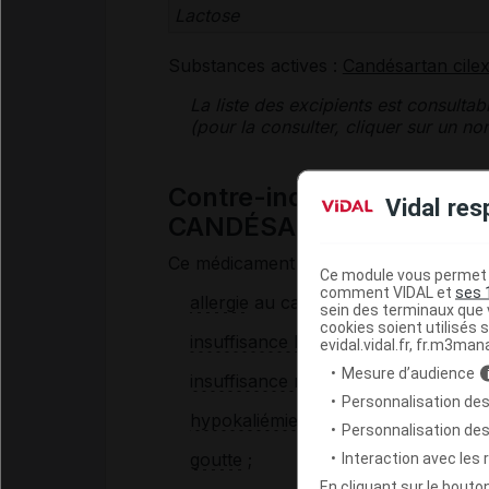
Lactose
Substances actives :
Candésartan cilexé
La liste des
excipients
est consultab
(pour la consulter, cliquer sur un 
Contre-indications du m
Vidal res
CANDÉSARTAN/HYDROC
Ce médicament ne doit pas être utilisé 
Ce module vous permet d
comment VIDAL et
ses 
allergie
au candésartan ou aux
sulf
sein des terminaux que v
cookies soient utilisés s
insuffisance hépatique
grave, obstr
evidal.vidal.fr, fr.m3man
Mesure d’audience
insuffisance rénale
grave ;
Personnalisation des
hypokaliémie
persistante,
hypercalc
Personnalisation de
goutte
;
Interaction avec les
En cliquant sur le bout