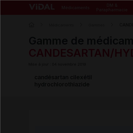
DM &
Médicaments
Parapharmacie
CAND
Médicaments
Gammes
Gamme de médicam
CANDESARTAN/HY
Mise à jour : 04 novembre 2019
candésartan cilexétil
hydrochlorothiazide