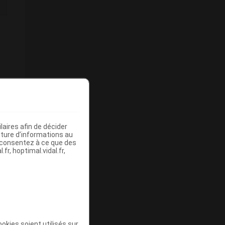
aires afin de décider
iture d’informations au
s consentez à ce que des
fr, hoptimal.vidal.fr,
okies soient utilisés sur