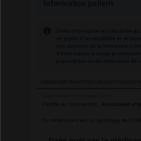
Information patient
Cette information est destinée au 
un esprit d’accessibilité et de bon
des données de la littérature scie
d’information à usage professionne
prescription ou de délivrance de
CANDÉSARTAN/HYDROCHLOROTHIAZIDE 
Fiche révisée le 04 novembre 2019
Famille du médicament :
Association d'
a
Ce médicament est un
générique
de COK
Dans quel cas le médica