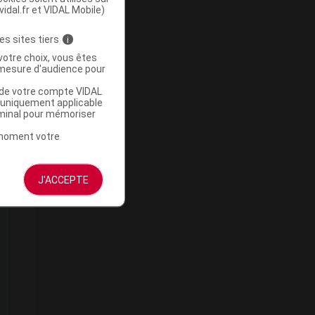
vidal.fr et VIDAL Mobile)
es sites tiers
i
votre choix, vous êtes
mesure d'audience pour
u de votre compte VIDAL
a uniquement applicable
rminal pour mémoriser
t moment votre
J'ACCEPTE