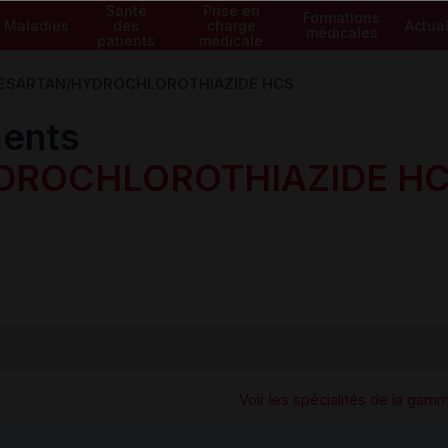
Santé
Prise en
Formations
Maladies
des
charge
Actual
médicales
patients
médicale
ESARTAN/HYDROCHLOROTHIAZIDE HCS
ents
DROCHLOROTHIAZIDE H
Voir les spécialités de la gam