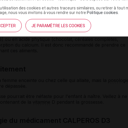
des biphosphonates, des
hormones thyroïdiennes
ou des
 du strontium ou de l'estramustine.
’utilisation des cookies et autres traceurs similaires, ou retirer à tou
ge, nous vous invitons à vous rendre sur notre
Politique cookies
.
en ou votre médecin si vous prenez un
anticonvulsivant
, un
ine ou de l'orlistat.
CCEPTER
JE PARAMÈTRE LES COOKIES
mentaires : les aliments réputés riches en acide oxalique
hé) ou en acide phytique (chocolat, céréales complètes,
orption du calcium. Il est donc recommandé de prendre ce
ant ces aliments.
laitement
a femme enceinte ou chez celle qui allaite, mais la
posologi
tre dépassée.
e pourrait être néfaste pour l'enfant à naître. Veillez à ne
ontenant de la
vitamine
D pendant la grossesse.
ogie du médicament CALPEROS D3