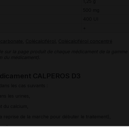
1,25 g
500 mg
400
UI
+
 carbonate
,
Colécalciférol
,
Colécalciférol concentré
le sur la page produit de chaque médicament de la gamme
nom du médicament).
médicament CALPEROS D3
dans les cas suivants :
ns les urines,
t du calcium,
a reprise de la marche pour débuter le traitement),
am).