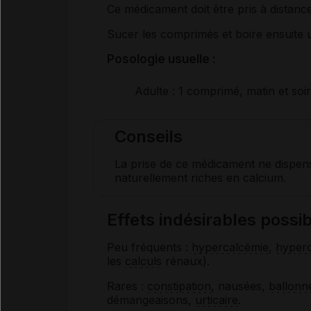
Ce médicament doit être pris à distance
Sucer les comprimés et boire ensuite 
Posologie usuelle :
Adulte
: 1 comprimé, matin et soir
Conseils
La prise de ce médicament ne dispens
naturellement riches en calcium.
Effets indésirables pos
Peu fréquents :
hypercalcémie
,
hyperc
les
calculs
rénaux).
Rares :
constipation
, nausées,
ballonn
démangeaisons,
urticaire
.