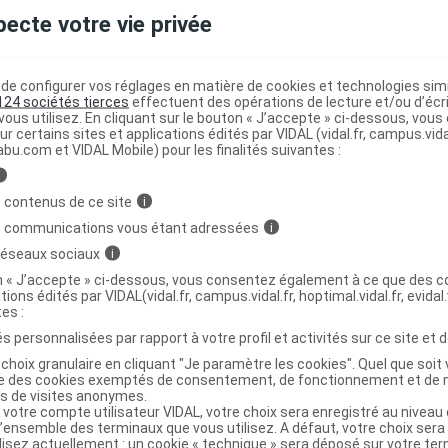
pecte votre vie privée
e configurer vos réglages en matière de cookies et technologies simil
e
D : son
surdosage
expose à des
effets indésirables
124 sociétés tierces
effectuent des opérations de lecture et/ou d’écr
ombreux médicaments dont certains sont disponibles en
ous utilisez. En cliquant sur le bouton « J’accepte » ci-dessous, vou
ur certains sites et applications édités par VIDAL (vidal.fr, campus.vidal.
er sans avis médical.
abu.com et VIDAL Mobile) pour les finalités suivantes :
 cas de
sarcoïdose
ou d'
insuffisance rénale
.
i
 contenus de ce site
i
à de la durée prescrite par votre médecin : une prise de
s communications vous étant adressées
i
ier l'absence d'accumulation anormale de calcium dans
 réseaux sociaux
i
on « J’accepte » ci-dessous, vous consentez également à ce que des co
raiter la décalcification due à un alitement prolongé, le
tions édités par VIDAL(vidal.fr, campus.vidal.fr, hoptimal.vidal.fr, evidal.
 avant la reprise de la marche.
tes :
s personnalisées par rapport à votre profil et activités sur ce site et d
ent CALPEROS D3 avec d'autres
choix granulaire en cliquant "Je paramètre les cookies". Quel que soit 
ise des cookies exemptés de consentement, de fonctionnement et de 
es de visites anonymes.
 votre compte utilisateur VIDAL, votre choix sera enregistré au nivea
l’ensemble des terminaux que vous utilisez. A défaut, votre choix ser
espectez un intervalle d'au moins 2 heures entre la prise d
ilisez actuellement : un cookie « technique » sera déposé sur votre te