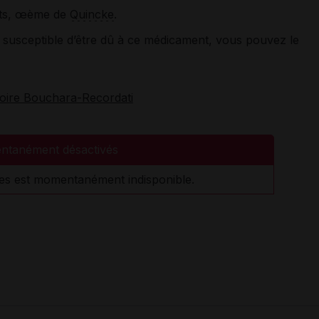
nts, œème de
Quincke
.
susceptible d’être dû à ce médicament, vous pouvez le
toire Bouchara-Recordati
ntanément désactivés
es est momentanément indisponible.