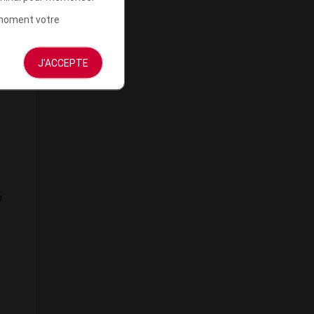
t moment votre
J'ACCEPTE
e