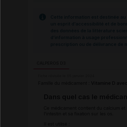
Cette information est destinée au 
un esprit d’accessibilité et de bon
des données de la littérature scie
d’information à usage professionne
prescription ou de délivrance de
CALPEROS D3
Fiche révisée le 05 janvier 2024
Famille du médicament :
Vitamine D avec
Dans quel cas le médicam
Ce médicament contient du calcium et
l'intestin et sa fixation sur les os.
Il est utilisé :