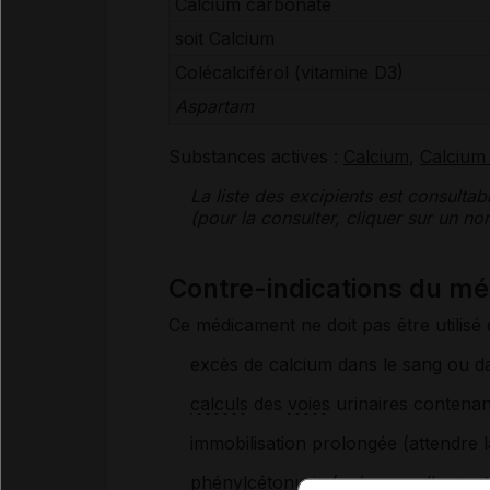
Calcium carbonate
soit Calcium
Colécalciférol (
vitamine
D3)
Aspartam
Substances actives :
Calcium
,
Calcium
La liste des
excipients
est consultab
(pour la consulter, cliquer sur un 
Contre-indications du 
Ce médicament ne doit pas être utilisé 
excès de calcium dans le sang ou da
calculs
des
voies
urinaires contenan
immobilisation prolongée (attendre l
phénylcétonurie
(présence d'aspart