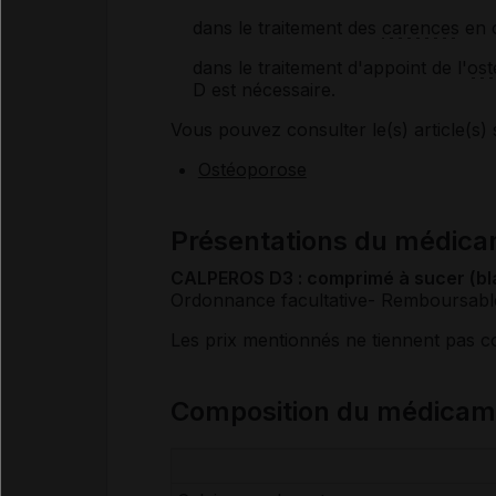
dans le traitement des
carences
en 
dans le traitement d'appoint de l'
ost
D est nécessaire.
Vous pouvez consulter le(s) article(s) 
Ostéoporose
Présentations du médic
CALPEROS D3 : comprimé à sucer (bla
Ordonnance facultative
- Remboursabl
Les prix mentionnés ne tiennent pas 
Composition du médica