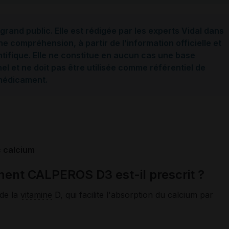
grand public. Elle est rédigée par les experts Vidal dans
ne compréhension, à partir de l’information officielle et
ntifique. Elle ne constitue en aucun cas une base
l et ne doit pas être utilisée comme référentiel de
 médicament.
 calcium
ent CALPEROS D3 est-il prescrit ?
 de la
vitamine
D, qui facilite l'absorption du calcium par