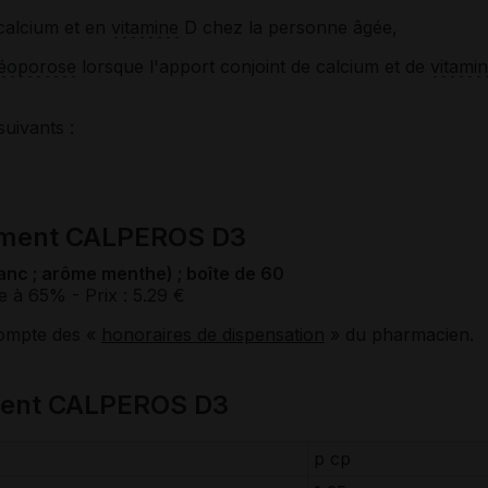
calcium et en
vitamine
D chez la personne âgée,
éoporose
lorsque l'apport conjoint de calcium et de
vitami
suivants :
ament CALPEROS D3
nc ; arôme menthe) ; boîte de 60
e à 65%
- Prix : 5.29 €
compte des «
honoraires de dispensation
» du pharmacien.
ment CALPEROS D3
p cp