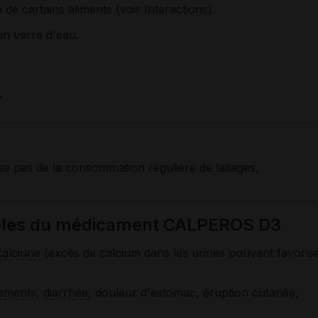
 de certains aliments (voir Interactions).
un verre d'eau.
.
e pas de la consommation régulière de laitages,
sibles du médicament CALPEROS D3
alciurie
(excès de calcium dans les urines pouvant favoris
ements
,
diarrhée
, douleur d'estomac, éruption cutanée,