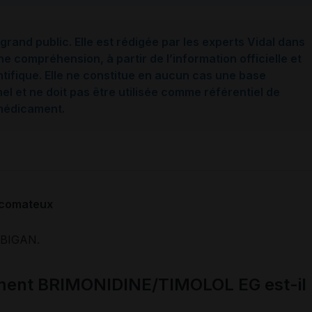
grand public. Elle est rédigée par les experts Vidal dans
ne compréhension, à partir de l’information officielle et
ntifique. Elle ne constitue en aucun cas une base
l et ne doit pas être utilisée comme référentiel de
 médicament.
ucomateux
BIGAN.
ament BRIMONIDINE/TIMOLOL EG est-il