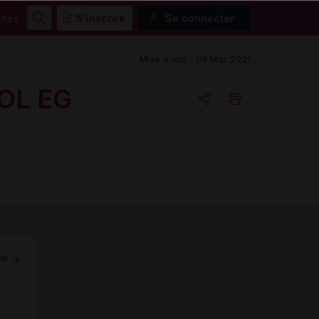
ités
S'inscrire
Se connecter
Rechercher
Mise à jour : 09 Mar 2021
OL EG
Copier l'url
Email
me