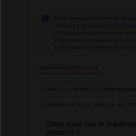
Cette information est destinée au 
un esprit d’accessibilité et de bon
des données de la littérature scie
d’information à usage professionne
prescription ou de délivrance de
BRIMONIDINE/TIMOLOL EG
Fiche révisée le 09 mars 2021
Famille du médicament :
Collyre antigla
Ce médicament est un
générique
de COM
Dans quel cas le médic
prescrit ?