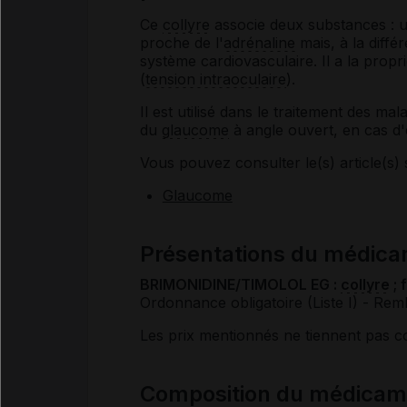
Ce
collyre
associe deux substances : 
proche de l'
adrénaline
mais, à la différ
système cardiovasculaire. Il a la propr
(
tension intraoculaire
).
Il est utilisé dans le traitement des m
du
glaucome
à angle ouvert, en cas d'e
Vous pouvez consulter le(s) article(s) 
Glaucome
Présentations du médi
BRIMONIDINE/TIMOLOL EG :
collyre
; 
Ordonnance obligatoire (Liste I)
- Rem
Les prix mentionnés ne tiennent pas 
Composition du médica