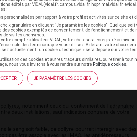
tions édités par VIDAL(vidal.fr, campus.vidal.fr, hoptimal.vidal.fr, evidal.
tes :
révenez l'anesthésiste que vous suivez ce traitement.
s personnalisées par rapport à votre profil et activités sur ce site et d
ui est susceptible d'être absorbé par les
lentilles de
choix granulaire en cliquant "Je paramètre les cookies". Quel que soit 
es enlever avant l'instillation du
collyre
, et de ne les
ise des cookies exemptés de consentement, de fonctionnement et de 
es de visites anonymes.
de 15 minutes.
 votre compte utilisateur VIDAL, votre choix sera enregistré au nivea
l’ensemble des terminaux que vous utilisez. A défaut, votre choix ser
lyre
peut provoquer une gêne visuelle transitoire.
ilisez actuellement : un cookie « technique » sera déposé sur votre te
’utilisation des cookies et autres traceurs similaires, ou retirer à tou
ne substance susceptible de rendre positifs certains
tests
ge, nous vous invitons à vous rendre sur notre
Politique cookies
.
CCEPTER
JE PARAMÈTRE LES COOKIES
ment BRIMONIDINE/TIMOLOL EG avec
s
collyres
, notamment ceux qui contiennent de l'
adrénaline
:
tre deux instillations, sauf indication contraire de votre
s le sang soit faible, ce
collyre
pourrait interagir avec des
 doit pas être associé avec les
IMAO
, les
antidépresseurs