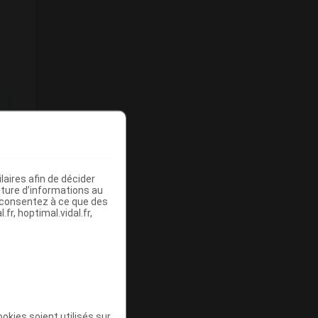
e
aires afin de décider
iture d’informations au
s consentez à ce que des
fr, hoptimal.vidal.fr,
okies soient utilisés sur