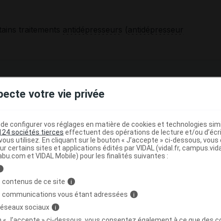
tains traitements
antidépresseurs
(
antidépresseur
laire (
conjonctivite
) au cours du traitement, consultez
pecte votre vie privée
ventuellement être interrrompu.
il du
collyre
et du passage possible du
bêtabloquant
dans l
e configurer vos réglages en matière de cookies et technologies simil
es chez les personnes souffrant de maladies
124 sociétés tierces
effectuent des opérations de lecture et/ou d’écr
,
insuffisance coronarienne
,
insuffisance cardiaque
), de
ous utilisez. En cliquant sur le bouton « J’accepte » ci-dessous, vou
on orthostatique
, d'
insuffisance rénale
ou d'
insuffisance
ur certains sites et applications édités par VIDAL (vidal.fr, campus.vidal.
abu.com et VIDAL Mobile) pour les finalités suivantes :
i
ts
peuvent masquer certains
symptômes
de
 contenus de ce site
i
ration du cœur essentiellement).
s communications vous étant adressées
i
ptômes
des
chocs
allergiques et nuisent à l'efficacité de
 réseaux sociaux
i
 en urgence. Signalez à votre médecin tout
antécédent
de
on « J’accepte » ci-dessous, vous consentez également à ce que des co