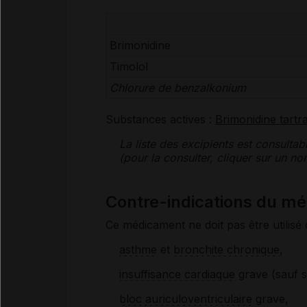
Brimonidine
Timolol
Chlorure de benzalkonium
Substances actives :
Brimonidine tartr
La liste des
excipients
est consultab
(pour la consulter, cliquer sur un 
Contre-indications du 
Ce médicament ne doit pas être utilisé 
asthme
et
bronchite chronique
,
insuffisance cardiaque
grave (sauf si
bloc auriculoventriculaire
grave,