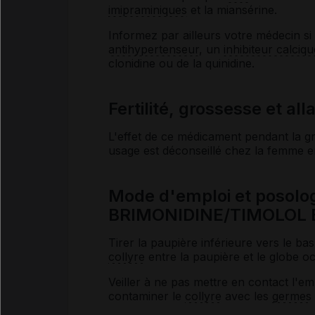
imipraminiques
et la miansérine.
Informez par ailleurs votre médecin 
antihypertenseur
, un
inhibiteur calciqu
clonidine ou de la quinidine.
Fertilité, grossesse et al
L'effet de ce médicament pendant la g
usage est déconseillé chez la femme enc
Mode d'emploi et posolo
BRIMONIDINE/TIMOLOL 
Tirer la paupière inférieure vers le b
collyre
entre la paupière et le globe oc
Veiller à ne pas mettre en contact l'em
contaminer le
collyre
avec les
germes