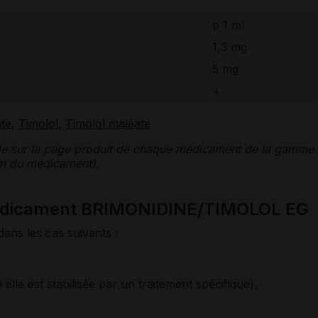
p 1 ml
1,3 mg
5 mg
+
ate
,
Timolol
,
Timolol maléate
le sur la page produit de chaque médicament de la gamme
nom du médicament).
médicament BRIMONIDINE/TIMOLOL EG
dans les cas suivants :
 elle est stabilisée par un traitement spécifique),