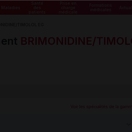
Santé
Prise en
Formations
Maladies
des
charge
Actual
médicales
patients
médicale
NIDINE/TIMOLOL EG
ment
BRIMONIDINE/TIMOL
Voir les spécialités de la gam