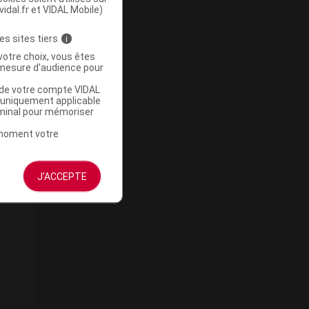
vidal.fr et VIDAL Mobile)
es sites tiers
i
votre choix, vous êtes
mesure d'audience pour
u de votre compte VIDAL
a uniquement applicable
rminal pour mémoriser
t moment votre
J'ACCEPTE