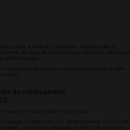
tances dans le sang et d'augmenter l'action locale du
omprimer les
voies
lacrymales (angle interne de l'œil) aprè
re ophtalmologiste.
4 semaines après ouverture du flacon et gardez-le dans
 lumière.
ibles du médicament
EG
: rougeur de l'œil, sensation de brûlure.
s oculaires (irritation, douleur, démangeaisons, sécheresse,
étranger),
conjonctivite
allergique, érosion à la surface de