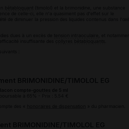
un
bêtabloquant
(timolol) et la brimonidine, une substance
ence de celle-ci, elle n'a quasiment pas d'effet sur le
iété de diminuer la pression des liquides contenus dans l'œi
aladies dues à un excès de
tension intraoculaire
, et notamme
fficacité insuffisante des
collyres
bêtabloquants
.
suivants :
cament BRIMONIDINE/TIMOLOL EG
flacon compte-
gouttes
de 5 ml
boursable à 65%
- Prix : 5.54 €
compte des «
honoraires de dispensation
» du pharmacien.
ment BRIMONIDINE/TIMOLOL EG