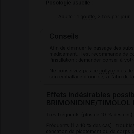
Posologie usuelle :
Adulte
: 1
goutte
, 2 fois par jour.
Conseils
Afin de diminuer le passage des subs
médicament, il est recommandé de c
l'instillation : demander conseil à vot
Ne conservez pas ce
collyre
plus de 
son emballage d'origine, à l'abri de la
Effets indésirables poss
BRIMONIDINE/TIMOLOL 
Très fréquents (plus de 10 % des cas) 
Fréquents (1 à 10 % des cas) : trouble
sensation de picotement ou de corps 