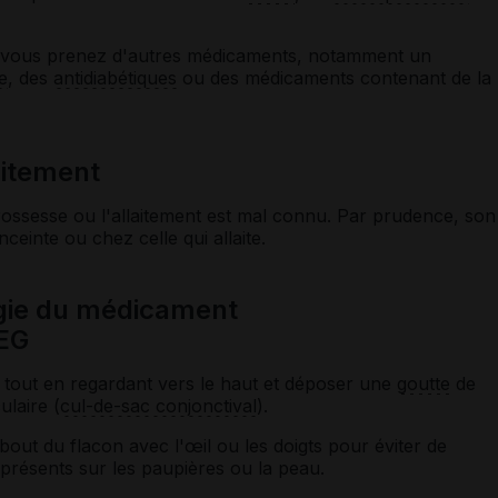
si vous prenez d'autres médicaments, notamment un
e
, des
antidiabétiques
ou des médicaments contenant de la
laitement
rossesse ou l'allaitement est mal connu. Par prudence, son
einte ou chez celle qui allaite.
gie du médicament
EG
as tout en regardant vers le haut et déposer une
goutte
de
ulaire (
cul-de-sac conjonctival
).
bout du flacon avec l'œil ou les doigts pour éviter de
présents sur les paupières ou la peau.