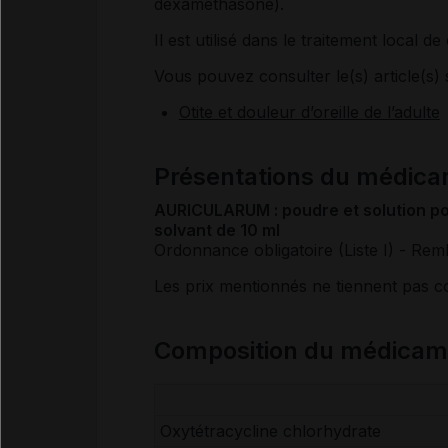
dexaméthasone).
Il est utilisé dans le traitement local d
Vous pouvez consulter le(s) article(s) 
Otite et douleur d’oreille de l’adulte
Présentations du médi
AURICULARUM : poudre et solution pour
solvant de 10 ml
Ordonnance obligatoire (Liste I)
- Rem
Les prix mentionnés ne tiennent pas 
Composition du médic
Oxytétracycline chlorhydrate