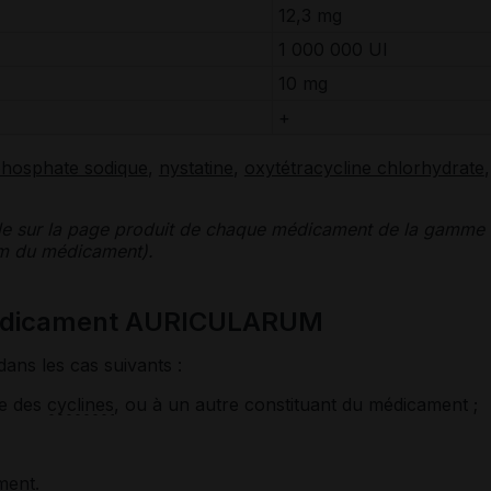
12,3 mg
1 000 000
UI
10 mg
+
hosphate sodique
,
nystatine
,
oxytétracycline chlorhydrate
,
le sur la page produit de chaque médicament de la gamme
nom du médicament).
 médicament AURICULARUM
dans les cas suivants :
le des
cyclines
, ou à un autre constituant du médicament ;
ment.