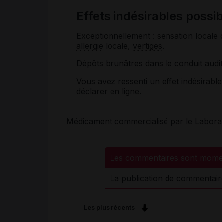
Effets indésirables po
Exceptionnellement : sensation locale
allergie
locale,
vertiges
.
Dépôts brunâtres dans le conduit audit
Vous avez ressenti un
effet indésirable
déclarer en ligne.
Médicament commercialisé par le
Labora
Les commentaires sont mome
La publication de commentair
Les plus récents