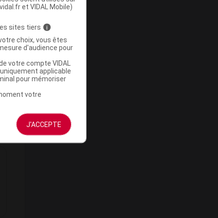
vidal.fr et VIDAL Mobile)
t
es sites tiers
i
re
votre choix, vous êtes
mesure d'audience pour
t
u de votre compte VIDAL
a uniquement applicable
rminal pour mémoriser
t moment votre
J'ACCEPTE