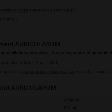
e certaines
otites
externes ou chroniques.
suivants :
cament AURICULARUM
 instillation auriculaire ; flacon de poudre et ampoule 
boursable à 15%
- Prix : 5.25 €
compte des «
honoraires de dispensation
» du pharmacien.
ament AURICULARUM
p flacon
100 mg