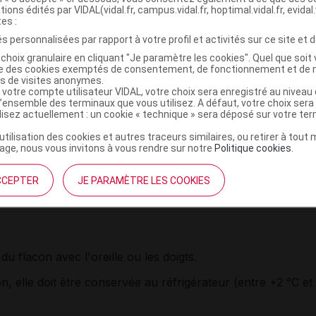
tions édités par VIDAL(vidal.fr, campus.vidal.fr, hoptimal.vidal.fr, evidal.
vers le bas et tapoté pour que la poudre soit bien au contac
tes :
e dose de poudre dans l'oreille ;
s personnalisées par rapport à votre profil et activités sur ce site et d
l est nécessaire de la tiédir avant l'emploi en la gardant ent
choix granulaire en cliquant "Je paramètre les cookies". Quel que soit 
ise des cookies exemptés de consentement, de fonctionnement et de 
a tête et instiller les
gouttes
dans l'oreille atteinte en tiran
es de visites anonymes.
reille. Maintenir la tête penchée sur le côté pendant environ
 votre compte utilisateur VIDAL, votre choix sera enregistré au nivea
ion des
gouttes
. Répéter, si nécessaire, dans l'autre oreille.
l’ensemble des terminaux que vous utilisez. A défaut, votre choix ser
ilisez actuellement : un cookie « technique » sera déposé sur votre te
’utilisation des cookies et autres traceurs similaires, ou retirer à tou
ge, nous vous invitons à vous rendre sur notre
Politique cookies
.
cations.
CCEPTER
JE PARAMÈTRE LES COOKIES
ement de 7 à 15 jours.
u flacon avec l'oreille ou les doigts.
n, elle doit être conservée au réfrigérateur (entre +2 °C et