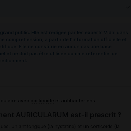
grand public. Elle est rédigée par les experts Vidal dans
ne compréhension, à partir de l’information officielle et
ntifique. Elle ne constitue en aucun cas une base
l et ne doit pas être utilisée comme référentiel de
 médicament.
iculaire avec
corticoïde
et antibactériens
ment AURICULARUM est-il prescrit ?
ques
, un
antifongique
(la nystatine) et un
corticoïde
(la