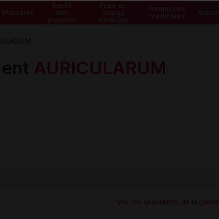
Santé
Prise en
Formations
Maladies
des
charge
Actual
médicales
patients
médicale
CULARUM
ment
AURICULARUM
e
Voir les spécialités de la gam