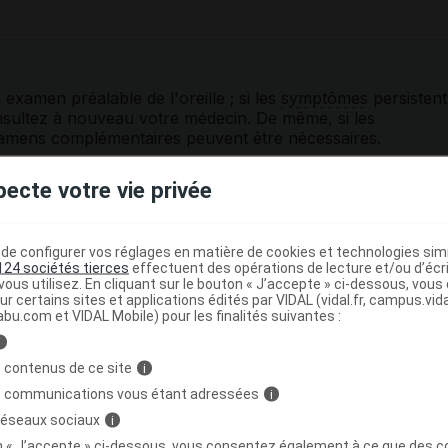
xamen préalable de l'oreille ; si les
symptômes
persistent
onsultez à nouveau votre médecin. De même, si les
xamens complémentaires peuvent être nécessaires.
 autre signe de
réaction allergique
, ne poursuivez pas le
pecte votre vie privée
e configurer vos réglages en matière de cookies et technologies simil
124 sociétés tierces
effectuent des opérations de lecture et/ou d’écr
laitement
ous utilisez. En cliquant sur le bouton « J’accepte » ci-dessous, vou
ur certains sites et applications édités par VIDAL (vidal.fr, campus.vidal.
abu.com et VIDAL Mobile) pour les finalités suivantes :
ossesse ou l'allaitement est mal connu : seul votre médeci
utilisation dans votre cas.
i
 contenus de ce site
i
s communications vous étant adressées
i
ogie du médicament AURICULARUM
 réseaux sociaux
i
çons :
on « J’accepte » ci-dessous, vous consentez également à ce que des co