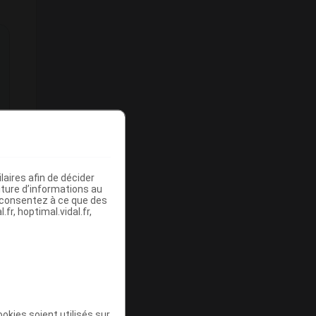
aires afin de décider
iture d’informations au
s consentez à ce que des
fr, hoptimal.vidal.fr,
n
okies soient utilisés sur