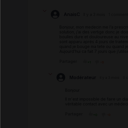
AnaisC
Il y a 3 mois
1 comment
Bonjour, mon medecin me l’a prescrit
solution, j’ai des vertige donc je doi
boulles dure et douloureuse au niv
sont apparu aprés 4 jours de traitem
quand je bouge ma tete ou quand je 
Aujourd’hui ca fait 7 jours que j’util
Partager
+1
-0
Modérateur
Il y a 3 mois
0 
Bonjour
Il m'est impossible de faire un d
véritable contact avec un médeci
Partager
+0
-0