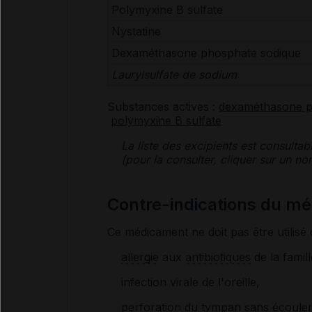
Polymyxine B sulfate
Nystatine
Dexaméthasone phosphate sodique
Laurylsulfate de
sodium
Substances actives :
dexaméthasone p
polymyxine B sulfate
La liste des
excipients
est consultab
(pour la consulter, cliquer sur un 
Contre-indications du
Ce médicament ne doit pas être utilisé 
allergie
aux
antibiotiques
de la famil
infection virale de l'oreille,
perforation du
tympan
sans écoule