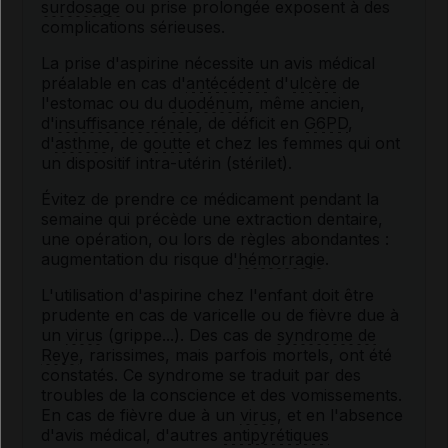
surdosage
ou prise prolongée exposent à des
complications sérieuses.
La prise d'aspirine nécessite un avis médical
préalable en cas d'
antécédent
d'
ulcère
de
l'estomac ou du
duodénum
, même ancien,
d'
insuffisance rénale
, de déficit en
G6PD
,
d'
asthme
, de
goutte
et chez les femmes qui ont
un dispositif intra-utérin (stérilet).
Évitez de prendre ce médicament pendant la
semaine qui précède une extraction dentaire,
une opération, ou lors de règles abondantes :
augmentation du risque d'
hémorragie
.
L'utilisation d'aspirine chez l'enfant doit être
prudente en cas de varicelle ou de fièvre due à
un
virus
(grippe...). Des cas de
syndrome de
Reye
, rarissimes, mais parfois mortels, ont été
constatés. Ce syndrome se traduit par des
troubles de la conscience et des vomissements.
En cas de fièvre due à un
virus
, et en l'absence
d'avis médical, d'autres
antipyrétiques