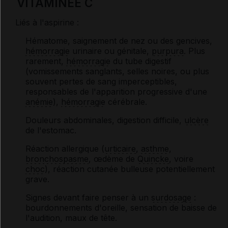
VITAMINÉE C
Liés à l'aspirine :
Hématome, saignement de nez ou des gencives,
hémorragie
urinaire ou génitale,
purpura
. Plus
rarement,
hémorragie
du tube digestif
(vomissements sanglants, selles noires, ou plus
souvent pertes de sang imperceptibles,
responsables de l'apparition progressive d'une
anémie
),
hémorragie
cérébrale.
Douleurs abdominales, digestion difficile,
ulcère
de l'estomac.
Réaction allergique (
urticaire
,
asthme
,
bronchospasme
, œdème de
Quincke
, voire
choc
), réaction cutanée bulleuse potentiellement
grave.
Signes devant faire penser à un
surdosage
:
bourdonnements d'oreille, sensation de baisse de
l'audition, maux de tête.