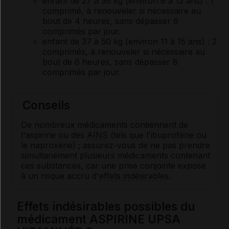
enfant de 27 à 36 kg (environ 8 à 12 ans) : 1
comprimé, à renouveler si nécessaire au
bout de 4 heures, sans dépasser 6
comprimés par jour.
enfant de 37 à 50 kg (environ 11 à 15 ans) : 2
comprimés, à renouveler si nécessaire au
bout de 6 heures, sans dépasser 8
comprimés par jour.
Conseils
De nombreux médicaments contiennent de
l'aspirine ou des
AINS
(tels que l'ibuprofène ou
le naproxène) ; assurez-vous de ne pas prendre
simultanément plusieurs médicaments contenant
ces substances, car une prise conjointe expose
à un risque accru d'
effets indésirables
.
Effets indésirables possibles du
médicament ASPIRINE UPSA