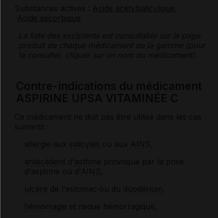
Substances actives :
Acide acétylsalicylique
,
Acide ascorbique
La liste des
excipients
est consultable sur la page
produit de chaque médicament de la gamme (pour
la consulter, cliquer sur un nom du médicament).
Contre-indications du médicament
ASPIRINE UPSA VITAMINÉE C
Ce médicament ne doit pas être utilisé dans les cas
suivants :
allergie
aux
salicylés
ou aux
AINS
,
antécédent
d'
asthme
provoqué par la prise
d'aspirine ou d'
AINS
,
ulcère
de l'estomac ou du
duodénum
,
hémorragie
et risque hémorragique,