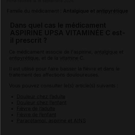
Fiche révisée le 18 septembre 2024
Famille du médicament :
Antalgique et
antipyrétique
Dans quel cas le médicament
ASPIRINE UPSA VITAMINÉE C est-
il prescrit ?
Ce médicament associe de l'aspirine,
antalgique
et
antipyrétique
, et de la
vitamine
C.
Il est utilisé pour faire baisser la fièvre et dans le
traitement des affections douloureuses.
Vous pouvez consulter le(s) article(s) suivants :
Douleur chez l’adulte
Douleur chez l’enfant
Fièvre de l’adulte
Fièvre de l’enfant
Paracétamol, aspirine et AINS