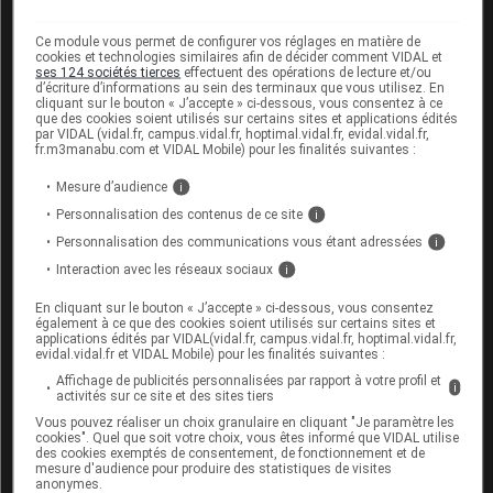
les autres
anti-inflammatoires
non stéroïdiens
Ce module vous permet de configurer vos réglages en matière de
(
AINS
) : risque accru d'
effets indésirables
;
cookies et technologies similaires afin de décider comment VIDAL et
ses 124 sociétés tierces
effectuent des opérations de lecture et/ou
d’écriture d’informations au sein des terminaux que vous utilisez. En
les
anticoagulants
oraux, l'héparine et les
cliquant sur le bouton « J’accepte » ci-dessous, vous consentez à ce
antiagrégants plaquettaires
(PLAVIX...) :
que des cookies soient utilisés sur certains sites et applications édités
par VIDAL (vidal.fr, campus.vidal.fr, hoptimal.vidal.fr, evidal.vidal.fr,
augmentation du risque hémorragique ;
fr.m3manabu.com et VIDAL Mobile) pour les finalités suivantes :
les médicaments contenant du probénécide.
Mesure d’audience
i
Personnalisation des contenus de ce site
i
Informez par ailleurs votre médecin ou votre
pharmacien si vous prenez un
antidiabétique
, un
Personnalisation des communications vous étant adressées
i
antihypertenseur
de la famille des inhibiteurs de
Interaction avec les réseaux sociaux
i
l'
enzyme
de conversion ou des inhibiteurs de
l'angiotensine II, un
antidépresseur
de la famille des
En cliquant sur le bouton « J’accepte » ci-dessous, vous consentez
également à ce que des cookies soient utilisés sur certains sites et
IRS
, un
diurétique
ou un
corticoïde
.
applications édités par VIDAL(vidal.fr, campus.vidal.fr, hoptimal.vidal.fr,
evidal.vidal.fr et VIDAL Mobile) pour les finalités suivantes :
Affichage de publicités personnalisées par rapport à votre profil et
i
Fertilité, grossesse et allaitement
activités sur ce site et des sites tiers
Vous pouvez réaliser un choix granulaire en cliquant "Je paramètre les
Grossesse :
cookies". Quel que soit votre choix, vous êtes informé que VIDAL utilise
des cookies exemptés de consentement, de fonctionnement et de
mesure d'audience pour produire des statistiques de visites
Des effets néfastes pour la mère et l'enfant à
anonymes.