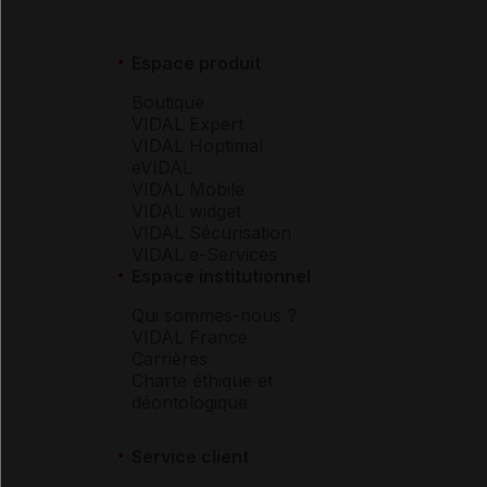
Espace produit
Boutique
VIDAL Expert
VIDAL Hoptimal
eVIDAL
VIDAL Mobile
VIDAL widget
VIDAL Sécurisation
VIDAL e-Services
Espace institutionnel
Qui sommes-nous ?
VIDAL France
Carrières
Charte éthique et
déontologique
Service client