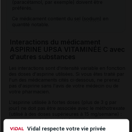
(paracétamol, par exemple) doivent être
préférés.
Ce médicament contient du
sel
(
sodium
) en
quantité notable.
Interactions du médicament
ASPIRINE UPSA VITAMINÉE C avec
d'autres substances
Les interactions sont d'intensité variable en fonction
des doses d'aspirine utilisées. Si vous êtes traité par
l'un des médicaments cités ci-dessous, ne prenez
pas d'aspirine sans l'avis de votre médecin ou de
votre pharmacien.
L'aspirine utilisée à fortes doses (plus de 3 g par
jour) ne doit pas être associée avec le méthotrexate
(utilisé à des doses supérieures à 15 mg/semaine) :
risque accru de la toxicité du méthotrexate.
Vidal respecte votre vie privée
L'aspirine peut interagir avec :