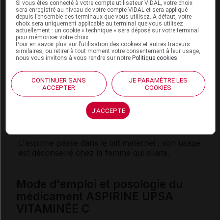
Si vous êtes connecté à votre compte utilisateur VIDAL, votre choix
naître ont été mis en évidence lorsque l'aspirine,
sera enregistré au niveau de votre compte VIDAL et sera appliqué
comme les autres
AINS
, est utilisée au cours des
depuis l’ensemble des terminaux que vous utilisez. A défaut, votre
choix sera uniquement applicable au terminal que vous utilisez
4 derniers mois de la grossesse ; le risque existe
actuellement : un cookie « technique » sera déposé sur votre terminal
même avec une seule prise et même si la
pour mémoriser votre choix.
Pour en savoir plus sur l’utilisation des cookies et autres traceurs
grossesse est à terme.
similaires, ou retirer à tout moment votre consentement à leur usage,
nous vous invitons à vous rendre sur notre
Politique cookies
.
En conséquence, en dehors de certaines situations
médicales très particulières, l'aspirine ne peut être
CONTINUER SANS
JE PARAMÈTRE LES
utilisée que de façon ponctuelle pendant les 5
ACCEPTER
COOKIES
premiers mois, et son usage est contre-indiqué à
partir du 6
e
mois.
J'ACCEPTE
Allaitement :
L'aspirine passe dans le lait maternel : son usage
est déconseillé chez la femme qui allaite.
Mode d'emploi et posologie du
médicament ASPIRINE UPSA
VITAMINÉE C