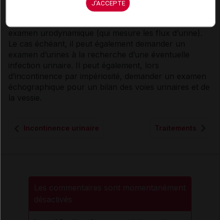
J'ACCEPTE
Dans les cas difficiles, il conseille de consulter un
médecin urologue qui fera peut-être pratiquer un
examen urodynamique (qui mesure les flux d’urine).
Le cas échéant, il peut également demander un
examen d’urines à la recherche d’une éventuelle
infection urinaire. Il peut également, lors
d’
incontinence
par impériosité, demander un examen
échographique pour un bilan des
voies
urinaires et de
la vessie.
Incontinence urinaire
Traitements
Les commentaires sont momentanément
désactivés