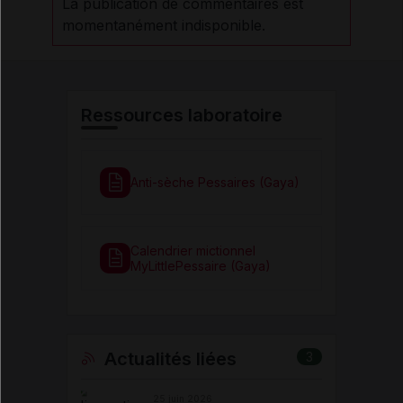
La publication de commentaires est
momentanément indisponible.
Ressources laboratoire
Anti-sèche Pessaires (Gaya)
Calendrier mictionnel
MyLittlePessaire (Gaya)
Actualités liées
3
25 juin 2026