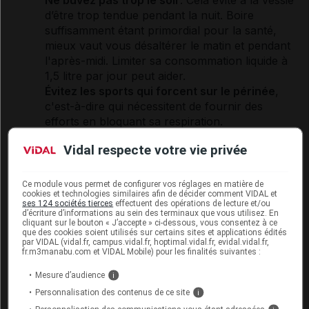
d’être trop tendue pendant la nuit. Boire
suffisamment étant primordial pour la santé,
mieux vaut vous désaltérer le matin et pendant
l'après-midi. Limiter sa consommation liquide à
1,5 litre par jour peut aider.
Évitez les sports qui forcent sur le
périnée
,
c'est-à-dire qui nécessitent de fournir des
efforts en bloquant sa respiration.
Le cas échéant,
un traitement contre la
Vidal respecte votre vie privée
constipation
ou la toux chronique peut être
bénéfique
pour éviter les efforts abdominaux.
En cas de surpoids ou d’obésité, une perte de
Ce module vous permet de configurer vos réglages en matière de
cookies et technologies similaires afin de décider comment VIDAL et
poids peut également être bénéfique.
ses 124 sociétés tierces
effectuent des opérations de lecture et/ou
d’écriture d’informations au sein des terminaux que vous utilisez. En
cliquant sur le bouton « J’accepte » ci-dessous, vous consentez à ce
que des cookies soient utilisés sur certains sites et applications édités
Les exercices de Kegel
par VIDAL (vidal.fr, campus.vidal.fr, hoptimal.vidal.fr, evidal.vidal.fr,
fr.m3manabu.com et VIDAL Mobile) pour les finalités suivantes :
Contractez fortement les muscles de votre
périnée
comme si vous désiriez arrêter
Mesure d’audience
i
brusquement d’uriner. Gardez la position deux ou
Personnalisation des contenus de ce site
i
trois secondes avant de les relâcher. Il est