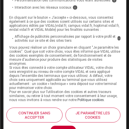
Personnalisation des communications vous étant adressées
i
recommandé de faire trois séries de quinze
Interaction avec les réseaux sociaux
i
contractions réparties sur la journée et ce, trois
fois par semaine. Réalisé régulièrement, il semble
En cliquant sur le bouton « J’accepte » ci-dessous, vous consentez
également à ce que des cookies soient utilisés sur certains sites et
que cet exercice permette de prévenir
applications édités par VIDAL(vidal.fr, campus.vidal.fr, hoptimal.vidal.fr,
l'
incontinence
d’effort.
evidal.vidal.fr et VIDAL Mobile) pour les finalités suivantes :
Affichage de publicités personnalisées par rapport à votre profil et
i
activités sur ce site et des sites tiers
Vous pouvez réaliser un choix granulaire en cliquant "Je paramètre les
cookies". Quel que soit votre choix, vous êtes informé que VIDAL utilise
Que fait le médecin en cas
des cookies exemptés de consentement, de fonctionnement et de
d’incontinence urinaire ?
mesure d'audience pour produire des statistiques de visites
anonymes.
Si vous êtes connecté à votre compte utilisateur VIDAL, votre choix
sera enregistré au niveau de votre compte VIDAL et sera appliqué
Le
diagnostic
de l’
incontinence
urinaire est le plus
depuis l’ensemble des terminaux que vous utilisez. A défaut, votre
souvent clinique (à l’aide des
symptômes
et d’un
choix sera uniquement applicable au terminal que vous utilisez
actuellement : un cookie « technique » sera déposé sur votre terminal
examen clinique). Le médecin recherche la cause de
pour mémoriser votre choix.
Pour en savoir plus sur l’utilisation des cookies et autres traceurs
l’
incontinence
et évalue la tonicité du
périnée
(test de
similaires, ou retirer à tout moment votre consentement à leur usage,
soutènement urétral), un examen lors duquel il peut
nous vous invitons à vous rendre sur notre
Politique cookies
.
demander à la patiente de tousser pour essayer de
reproduire les
symptômes
. Il pose des questions pour
CONTINUER SANS
JE PARAMÈTRE LES
ACCEPTER
COOKIES
essayer d’identifier les facteurs favorisants et pour
évaluer l’impact de l’
incontinence
sur la qualité de vie.