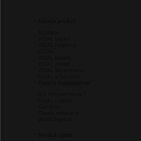
Espace produit
Boutique
VIDAL Expert
VIDAL Hoptimal
eVIDAL
VIDAL Mobile
VIDAL widget
VIDAL Sécurisation
VIDAL e-Services
Espace institutionnel
Qui sommes-nous ?
VIDAL France
Carrières
Charte éthique et
déontologique
Service client