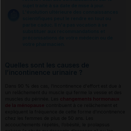
Causes et prévention
sujet traité à sa date de mise à jour.
L'évolution ultérieure des connaissances
scientifiques peut le rendre en tout ou
Traitements
partie caduc. Il n'a pas vocation à se
substituer aux recommandations et
préconisations de votre médecin ou de
Sources et références
votre pharmacien.
VIDAL Reco associée
Quelles sont les causes de
l’incontinence urinaire ?
Incontinence urinaire de la femme
Dans 90 % des cas, l’
incontinence
d'effort est due à
un relâchement du muscle qui ferme la vessie et des
muscles du
périnée
. Les
changements hormonaux
de la ménopause
contribuent à ce relâchement et
expliquent la fréquence de cette forme d'
incontinence
chez les femmes de plus de 50 ans. Les
accouchements répétés, l’obésité, le prolapsus
pelvien (« chute ou descente d’organes ») ou les