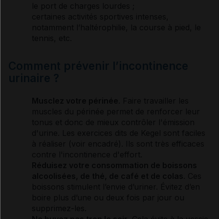
le port de charges lourdes ;
certaines activités sportives intenses,
notamment l’haltérophilie, la course à pied, le
tennis, etc.
Comment prévenir l’incontinence
urinaire ?
Musclez votre
périnée
. Faire travailler les
muscles du
périnée
permet de renforcer leur
tonus et donc de mieux contrôler l'émission
d'urine. Les exercices dits de Kegel sont faciles
à réaliser (voir encadré). Ils sont très efficaces
contre l'
incontinence
d'effort.
Réduisez votre consommation de boissons
alcoolisées, de thé, de café et de colas
. Ces
boissons stimulent l’envie d’uriner. Évitez d’en
boire plus d’une ou deux fois par jour ou
supprimez-les.
Ne buvez pas trop le soir
. Cela évite à la vessie