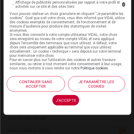
Affichage de publicités personnalisées par rapport à votre profil et
i
DULOXÉTINE VIATRIS SANTÉ
activités sur ce site et des sites tiers
Vous pouvez réaliser un choix granulaire en cliquant "Je paramètre les
cookies". Quel que soit votre choix, vous êtes informé que VIDAL utilise
DULOXÉTINE ZENTIVA
des cookies exemptés de consentement, de fonctionnement et de
mesure d'audience pour produire des statistiques de visites
anonymes.
DULOXÉTINE ZYDUS
Si vous êtes connecté à votre compte utilisateur VIDAL, votre choix
sera enregistré au niveau de votre compte VIDAL et sera appliqué
depuis l’ensemble des terminaux que vous utilisez. A défaut, votre
EFFEXOR
choix sera uniquement applicable au terminal que vous utilisez
actuellement : un cookie « technique » sera déposé sur votre terminal
pour mémoriser votre choix.
MILNACIPRAN ARROW
Pour en savoir plus sur l’utilisation des cookies et autres traceurs
similaires, ou retirer à tout moment votre consentement à leur usage,
nous vous invitons à vous rendre sur notre
Politique cookies
.
MILNACIPRAN EG
VENLAFAXINE ALMUS
CONTINUER SANS
JE PARAMÈTRE LES
ACCEPTER
COOKIES
VENLAFAXINE ARROW GÉNÉRIQUES
J'ACCEPTE
VENLAFAXINE BIOGARAN
VENLAFAXINE BIPHAR
VENLAFAXINE BLUEFISH