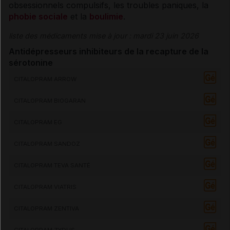
obsessionnels compulsifs, les
troubles paniques
, la
phobie sociale
et la
boulimie
.
liste des médicaments mise à jour : mardi 23 juin 2026
Antidépresseurs inhibiteurs de la recapture de la
sérotonine
CITALOPRAM ARROW
CITALOPRAM BIOGARAN
CITALOPRAM EG
CITALOPRAM SANDOZ
CITALOPRAM TEVA SANTÉ
CITALOPRAM VIATRIS
CITALOPRAM ZENTIVA
CITALOPRAM ZYDUS