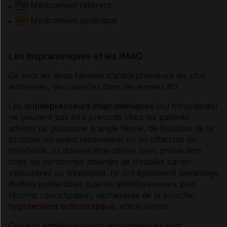
Médicament référent
Médicament générique
Les imipraminiques et les IMAO
Ce sont les deux familles d’
antidépresseurs
les plus
anciennes, découvertes dans les années 60.
Les
antidépresseurs imipraminiques
(ou tricycliques)
ne peuvent pas être prescrits chez les patients
atteints de
glaucome
à angle fermé, de troubles de la
prostate
ou ayant récemment eu un
infarctus du
myocarde
. Ils doivent être utilisés avec précaution
chez les personnes atteintes de troubles cardio-
vasculaires
ou d’épilepsie. Ils ont également davantage
d’
effets indésirables
que les
antidépresseurs
plus
récents :
constipation
, sécheresse de la bouche,
hypotension orthostatique
, entre autres.
Certains
antidépresseurs imipraminiques
sont