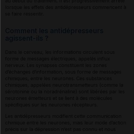
au début du traitement. Il est progressivement arrêté
lorsque les effets des
antidépresseurs
commencent à
Eviter les rechutes
se faire ressentir.
Comment les antidépresseurs
Aider un proche
agissent-ils ?
Sources et références
Dans le cerveau, les informations circulent sous
forme de messages électriques, appelés influx
nerveux. Les synapses constituent les zones
VIDAL Reco associée
d’échanges d’information, sous forme de messages
chimiques, entre les
neurones
. Ces substances
chimiques, appelées
neurotransmetteurs
(comme la
Dépression
sérotonine
ou la
noradrénaline
) sont libérées par les
neurones
émetteurs et se lient à des molécules
spécifiques sur les
neurones
récepteurs
.
Les
antidépresseurs
modifient cette communication
chimique entre les
neurones
, mais leur mode d’action
précis sur la
dépression
n’est pas connu et nous