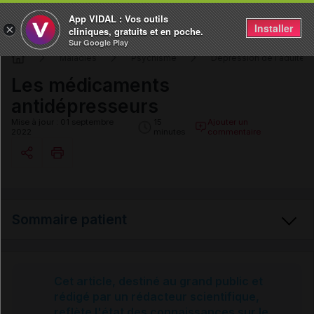
App VIDAL : Vos outils
Installer
×
cliniques, gratuits et en poche.
Sur Google Play
Maladies
Psychisme
Dépression de l'adulte
Les médicaments
antidépresseurs
Mise à jour : 01 septembre
15
Ajouter un
2022
minutes
commentaire
Copier l'url
Sommaire patient
Email
Dépression de l’adulte
Cet article, destiné au grand public et
rédigé par un rédacteur scientifique,
reflète l'état des connaissances sur le