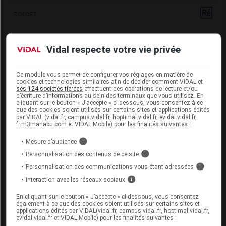
ZOLOFT
Antidépresseurs inhibiteurs de la recapture de la
Vidal respecte votre vie privée
sérotonine et de la noradrénaline
DULOXÉTINE ACCORD
Ce module vous permet de configurer vos réglages en matière de
cookies et technologies similaires afin de décider comment VIDAL et
DULOXÉTINE ALMUS
ses 124 sociétés tierces
effectuent des opérations de lecture et/ou
d’écriture d’informations au sein des terminaux que vous utilisez. En
cliquant sur le bouton « J’accepte » ci-dessous, vous consentez à ce
DULOXÉTINE ARROW
que des cookies soient utilisés sur certains sites et applications édités
par VIDAL (vidal.fr, campus.vidal.fr, hoptimal.vidal.fr, evidal.vidal.fr,
fr.m3manabu.com et VIDAL Mobile) pour les finalités suivantes :
DULOXÉTINE BIOGARAN
Mesure d’audience
i
DULOXÉTINE EG
Personnalisation des contenus de ce site
i
Personnalisation des communications vous étant adressées
i
DULOXÉTINE EVOLUGEN
Interaction avec les réseaux sociaux
i
DULOXÉTINE SANDOZ
En cliquant sur le bouton « J’accepte » ci-dessous, vous consentez
également à ce que des cookies soient utilisés sur certains sites et
applications édités par VIDAL(vidal.fr, campus.vidal.fr, hoptimal.vidal.fr,
DULOXÉTINE TEVA
evidal.vidal.fr et VIDAL Mobile) pour les finalités suivantes :