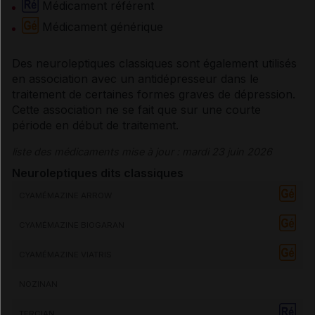
Médicament référent
Médicament générique
Des
neuroleptiques
classiques sont également utilisés
en association avec un
antidépresseur
dans le
traitement de certaines formes graves de
dépression
.
Cette association ne se fait que sur une courte
période en début de traitement.
liste des médicaments mise à jour : mardi 23 juin 2026
Neuroleptiques dits classiques
CYAMÉMAZINE ARROW
CYAMÉMAZINE BIOGARAN
CYAMÉMAZINE VIATRIS
NOZINAN
TERCIAN