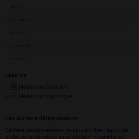
LUDIOMIL
PROTHIADEN
QUITAXON
SURMONTIL
TOFRANIL
Légende
Médicament référent
Médicament générique
Les autres antidépresseurs
Certains
antidépresseurs
ne peuvent être regroupés
du fait de leurs mécanismes d’action, propriétés et