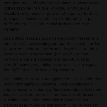
semblent plus indiqués pour soulager également les
signes associés, tels que l’anxiété, la fatigue ou
l’excitation. Le médecin peut en changer au bout de
quelques semaines si l’efficacité obtenue n’est pas
suffisante ou si les
effets indésirables
sont trop
gênants.
Les
antidépresseurs
appartiennent pour l’essentiel à
cinq familles qui se distinguent par leur action sur les
neurotransmetteurs
cérébraux : les inhibiteurs de la
recapture de la
sérotonine
(
IRS
et
IRSNA
, ces
derniers bloquant également la recapture de la
noradrénaline
), les
antidépresseurs imipraminiques
,
les
IMAO
et les autres
antidépresseurs
.
Les
antidépresseurs
sont également classés selon leur
action stimulante ou sédative. Cette classification
repose essentiellement sur les observations faites par
les praticiens au cours des années. Ces effets
sédatifs
ou stimulants varient selon les substances, les
patients et les types de
dépression
. Une
dépression