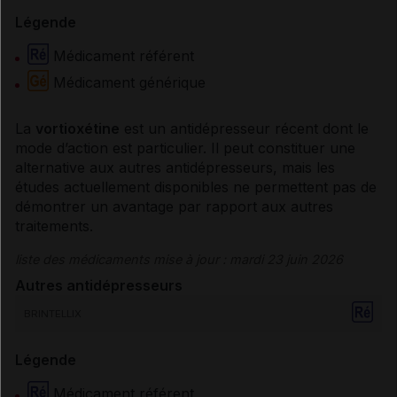
Légende
Médicament référent
Médicament générique
La
vortioxétine
est un
antidépresseur
récent dont le
mode d’action est particulier. Il peut constituer une
alternative aux autres
antidépresseurs
, mais les
études actuellement disponibles ne permettent pas de
démontrer un avantage par rapport aux autres
traitements.
liste des médicaments mise à jour : mardi 23 juin 2026
Autres antidépresseurs
BRINTELLIX
Légende
Médicament référent