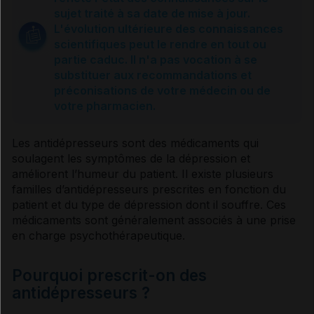
Déprime ou dépression
sujet traité à sa date de mise à jour.
L'évolution ultérieure des connaissances
scientifiques peut le rendre en tout ou
Etes-vous dépressif ?
partie caduc. Il n'a pas vocation à se
substituer aux recommandations et
préconisations de votre médecin ou de
Causes
votre pharmacien.
Qui est touché ?
Les
antidépresseurs
sont des médicaments qui
soulagent les
symptômes
de la
dépression
et
améliorent l’
humeur
du patient. Il existe plusieurs
Dépression du post-partum
familles d’
antidépresseurs
prescrites en fonction du
patient et du type de
dépression
dont il souffre. Ces
médicaments sont généralement associés à une prise
Soulager la déprime passagère
en charge psychothérapeutique.
Pourquoi prescrit-on des
Usage des compléments alimentaires
antidépresseurs ?