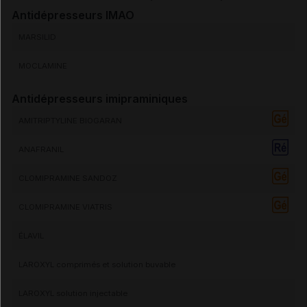
Antidépresseurs
IMAO
MARSILID
MOCLAMINE
Antidépresseurs imipraminiques
AMITRIPTYLINE BIOGARAN
ANAFRANIL
CLOMIPRAMINE SANDOZ
CLOMIPRAMINE VIATRIS
ÉLAVIL
LAROXYL comprimés et solution buvable
LAROXYL solution injectable