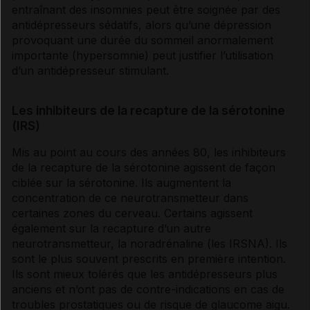
entraînant des insomnies peut être soignée par des
antidépresseurs
sédatifs
, alors qu’une
dépression
provoquant une durée du sommeil anormalement
importante (hypersomnie) peut justifier l’utilisation
d’un
antidépresseur
stimulant.
Les inhibiteurs de la recapture de la sérotonine
(IRS)
Mis au point au cours des années 80, les
inhibiteurs
de la recapture de la sérotonine
agissent de façon
ciblée sur la
sérotonine
. Ils augmentent la
concentration de ce
neurotransmetteur
dans
certaines zones du cerveau. Certains agissent
également sur la recapture d’un autre
neurotransmetteur
, la
noradrénaline
(les
IRSNA
). Ils
sont le plus souvent prescrits en première intention.
Ils sont mieux tolérés que les
antidépresseurs
plus
anciens et n’ont pas de contre-indications en cas de
troubles prostatiques ou de risque de
glaucome
aigu.