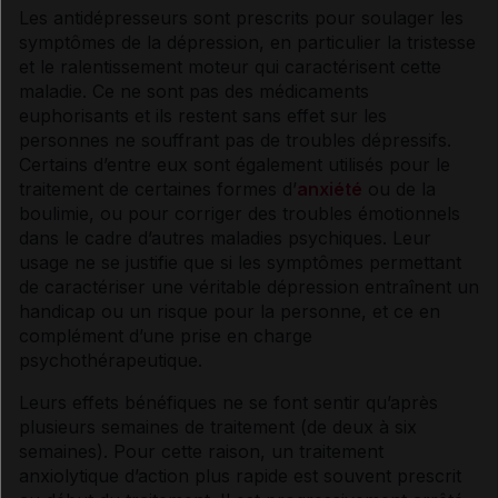
Les
antidépresseurs
sont prescrits pour soulager les
Usage de la phytothérapie
symptômes
de la
dépression
, en particulier la tristesse
et le ralentissement moteur qui caractérisent cette
maladie. Ce ne sont pas des médicaments
Dépression chez l’enfant
euphorisants et ils restent sans effet sur les
personnes ne souffrant pas de troubles dépressifs.
Certains d’entre eux sont également utilisés pour le
Prise en charge
traitement de certaines formes d’
anxiété
ou de la
boulimie
, ou pour corriger des troubles émotionnels
dans le cadre d’autres maladies psychiques. Leur
Psychothérapies
usage ne se justifie que si les
symptômes
permettant
de caractériser une véritable
dépression
entraînent un
handicap ou un risque pour la personne, et ce en
Médicaments antidépresseurs
complément d’une prise en charge
psychothérapeutique.
Bien utiliser les antidépresseurs
Leurs effets bénéfiques ne se font sentir qu’après
plusieurs semaines de traitement (de deux à six
semaines). Pour cette raison, un traitement
Activité physique adaptée
anxiolytique
d’action plus rapide est souvent prescrit