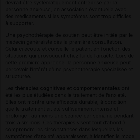
devrait être systématiquement entreprise par la
personne anxieuse, en association éventuelle avec
des médicaments si les
symptômes
sont trop difficiles
Soutenir une personne anxieuse
à supporter.
Une psychothérapie de soutien peut être initiée par le
Sources et références
médecin généraliste dès la première consultation.
Celui-ci écoute et conseille le patient en fonction des
situations qui provoquent chez lui de l’anxiété. Lors de
VIDAL Reco associée
cette première approche, la personne anxieuse peut
percevoir l’intérêt d’une psychothérapie spécialisée et
structurée.
Trouble anxieux généralisé
Les
thérapies cognitives et comportementales
ont
été les plus étudiées dans le traitement de l’anxiété.
Elles ont montré une efficacité durable, à condition
que le traitement ait été suffisamment intense et
prolongé : au moins une séance par semaine pendant
trois à six mois. Ces thérapies visent tout d’abord à
comprendre les circonstances dans lesquelles les
symptômes
d’anxiété apparaissent, à identifier le mode