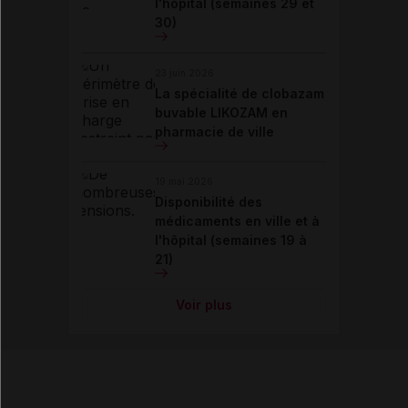
l'hôpital (semaines 29 et
30)
23 juin 2026
La spécialité de clobazam
buvable LIKOZAM en
pharmacie de ville
19 mai 2026
Disponibilité des
médicaments en ville et à
l'hôpital (semaines 19 à
21)
Voir plus