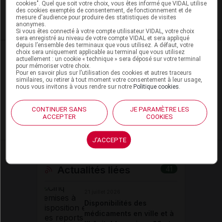
cookies". Quel que soit votre choix, vous êtes informé que VIDAL utilise
des cookies exemptés de consentement, de fonctionnement et de
Prise en charge
Médicaments
mesure d'audience pour produire des statistiques de visites
anonymes.
Si vous êtes connecté à votre compte utilisateur VIDAL, votre choix
sera enregistré au niveau de votre compte VIDAL et sera appliqué
depuis l’ensemble des terminaux que vous utilisez. A défaut, votre
choix sera uniquement applicable au terminal que vous utilisez
actuellement : un cookie « technique » sera déposé sur votre terminal
pour mémoriser votre choix.
Les commentaires sont momentanément
Pour en savoir plus sur l’utilisation des cookies et autres traceurs
similaires, ou retirer à tout moment votre consentement à leur usage,
désactivés
nous vous invitons à vous rendre sur notre
Politique cookies
.
La publication de commentaires est
CONTINUER SANS
JE PARAMÈTRE LES
ACCEPTER
COOKIES
momentanément indisponible.
J'ACCEPTE
Actualités liées
41
21 juillet 2026
Disponibilités des
médicaments en ville et à