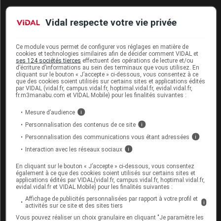
Peut-on traiter son anxiété en
Vidal respecte votre vie privée
changeant ses habitudes de vie ?
Ce module vous permet de configurer vos réglages en matière de
cookies et technologies similaires afin de décider comment VIDAL et
L’activité physique, alliée à un régime alimentaire
ses 124 sociétés tierces
effectuent des opérations de lecture et/ou
d’écriture d’informations au sein des terminaux que vous utilisez. En
équilibré et à un rythme de vie régulier, semble
cliquant sur le bouton « J’accepte » ci-dessous, vous consentez à ce
particulièrement bien compléter les autres types de
que des cookies soient utilisés sur certains sites et applications édités
par VIDAL (vidal.fr, campus.vidal.fr, hoptimal.vidal.fr, evidal.vidal.fr,
traitement. La marche, la course, la natation et le vélo
fr.m3manabu.com et VIDAL Mobile) pour les finalités suivantes :
sont ainsi recommandés pour gérer le stress et lutter
contre l’anxiété, à raison d’une trentaine de minutes
Mesure d’audience
i
par jour si possible.
Personnalisation des contenus de ce site
i
Personnalisation des communications vous étant adressées
i
L’arrêt de l’
alcool
et du tabac, ainsi que la diminution
Interaction avec les réseaux sociaux
i
de la consommation de café permettent également de
faire régresser les
symptômes
de l’anxiété.
En cliquant sur le bouton « J’accepte » ci-dessous, vous consentez
également à ce que des cookies soient utilisés sur certains sites et
applications édités par VIDAL(vidal.fr, campus.vidal.fr, hoptimal.vidal.fr,
Enfin, chacun peut choisir une méthode de relaxation
evidal.vidal.fr et VIDAL Mobile) pour les finalités suivantes :
à son goût, parmi toutes celles à sa disposition, telles
Affichage de publicités personnalisées par rapport à votre profil et
i
le yoga, la méditation, les massages ou la
sophrologie
.
activités sur ce site et des sites tiers
Vous pouvez réaliser un choix granulaire en cliquant "Je paramètre les