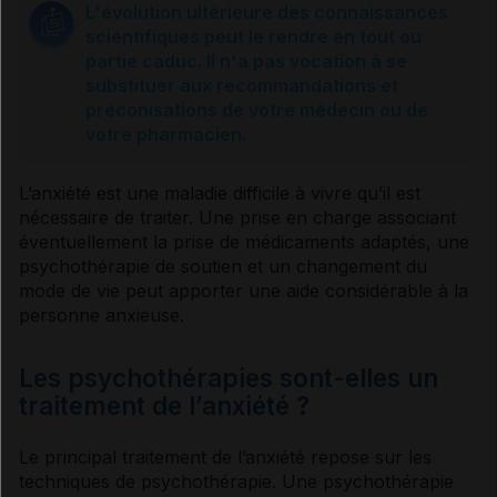
L'évolution ultérieure des connaissances
scientifiques peut le rendre en tout ou
Chez l'enfant
partie caduc. Il n'a pas vocation à se
substituer aux recommandations et
préconisations de votre médecin ou de
Prévention
votre pharmacien.
Soulager une anxiété légère
L’anxiété est une maladie difficile à vivre qu’il est
nécessaire de traiter. Une prise en charge associant
éventuellement la prise de médicaments adaptés, une
Usage de la phytothérapie
psychothérapie de soutien et un changement du
mode de vie peut apporter une aide considérable à la
personne anxieuse.
Prise en charge
Les psychothérapies sont-elles un
traitement de l’anxiété ?
Psychothérapie
Le principal traitement de l’anxiété repose sur les
techniques de psychothérapie. Une psychothérapie
Médicaments