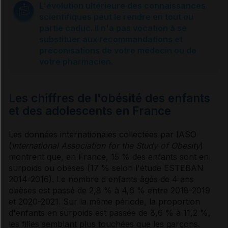
L'évolution ultérieure des connaissances
scientifiques peut le rendre en tout ou
Causes
partie caduc. Il n'a pas vocation à se
substituer aux recommandations et
préconisations de votre médecin ou de
Prise en charge
votre pharmacien.
Se faire aider
Les chiffres de l'obésité des enfants
et des adolescents en France
Contraception et grossesse
Les données internationales collectées par IASO
(
International Association for the Study of Obesity
)
montrent que, en France, 15 % des enfants sont en
Traitement médicamenteux
surpoids ou obèses (17 % selon l'étude ESTEBAN
2014-2016). Le nombre d'enfants âgés de 4 ans
obèses est passé de 2,8 % à 4,6 % entre 2018-2019
Chirurgie gastrique
et 2020-2021. Sur la même période, la proportion
d'enfants en surpoids est passée de 8,6 % à 11,2 %,
les filles semblant plus touchées que les garçons.
Sources et références