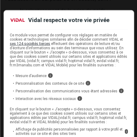
le ralentissement de la prise de poids ;
l'amélioration de la qualité de vie physique,
Vidal respecte votre vie privée
mentale et sociale ;
la prévention des complications.
Ce module vous permet de configurer vos réglages en matière de
cookies et technologies similaires afin de décider comment VIDAL et
En fin de croissance, une perte de poids lente et
ses 124 sociétés tierces
effectuent des opérations de lecture et/ou
d’écriture d’informations au sein des terminaux que vous utilisez. En
progressive est envisageable.
cliquant sur le bouton « J’accepte » ci-dessous, vous consentez à ce
que des cookies soient utilisés sur certains sites et applications édités
La prise en charge pour les enfants de moins de
par VIDAL (vidal.fr, campus.vidal.fr, hoptimal.vidal.fr, evidal.vidal.fr,
fr.m3manabu.com et VIDAL Mobile) pour les finalités suivantes :
6 ans est principalement tournée vers les parents,
alors qu'à partir de 6 ans, elle est centrée sur l'enfant
Mesure d’audience
i
et son autonomie.
Personnalisation des contenus de ce site
i
Personnalisation des communications vous étant adressées
i
Les régimes sont contre-indiqués chez les enfants. Il
est préférable de changer durablement les habitudes
Interaction avec les réseaux sociaux
i
alimentaires de toute la famille :
En cliquant sur le bouton « J’accepte » ci-dessous, vous consentez
également à ce que des cookies soient utilisés sur certains sites et
manger lentement (pour réapprendre
applications édités par VIDAL(vidal.fr, campus.vidal.fr, hoptimal.vidal.fr,
evidal.vidal.fr et VIDAL Mobile) pour les finalités suivantes :
la satiété) ;
Affichage de publicités personnalisées par rapport à votre profil et
consommer moins de produits riches en
i
activités sur ce site et des sites tiers