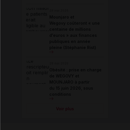
28 mai 2026
Mounjaro et
Wegovy coûteront « une
centaine de millions
d'euros » aux finances
publiques en année
pleine (Stéphanie Rist)
28 mai 2026
Obésité : prise en charge
de WEGOVY et
MOUNJARO à partir
du 15 juin 2026, sous
conditions
Voir plus