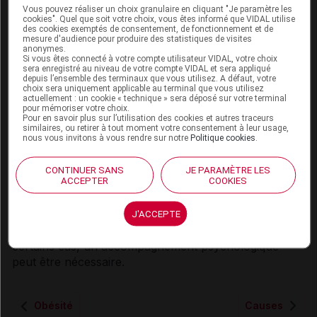
matières grasses, moins d’aliments à la fois gras
Vous pouvez réaliser un choix granulaire en cliquant "Je paramètre les
et sucrés (vérifier le Nutriscore des aliments) ;
cookies". Quel que soit votre choix, vous êtes informé que VIDAL utilise
des cookies exemptés de consentement, de fonctionnement et de
absorber moins de boissons sucrées, l’eau
mesure d'audience pour produire des statistiques de visites
étant la boisson de base ;
anonymes.
Si vous êtes connecté à votre compte utilisateur VIDAL, votre choix
manger davantage de fruits et de légumes ;
sera enregistré au niveau de votre compte VIDAL et sera appliqué
ne pas remplir l’assiette comme pour un adulte,
depuis l’ensemble des terminaux que vous utilisez. A défaut, votre
choix sera uniquement applicable au terminal que vous utilisez
ne pas se resservir ;
actuellement : un cookie « technique » sera déposé sur votre terminal
pour mémoriser votre choix.
prendre un petit déjeuner équilibré et supprimer
Pour en savoir plus sur l’utilisation des cookies et autres traceurs
la collation de milieu de matinée.
similaires, ou retirer à tout moment votre consentement à leur usage,
nous vous invitons à vous rendre sur notre
Politique cookies
.
Il est essentiel que l’enfant soit impliqué et qu’il
comprenne l’intérêt de ces changements. Pour
CONTINUER SANS
JE PARAMÈTRE LES
ACCEPTER
COOKIES
augmenter les chances de réussite, la pratique d’une
activité physique quotidienne (plus de 60 minutes par
jour d’activité modérée à intense) et l’implication de
J'ACCEPTE
l’environnement familial sont nécessaires. Dans
certains cas, un accompagnement psychologique
peut être nécessaire.
Obésité
Causes