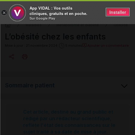
App VIDAL : Vos outils
Installer
×
cliniques, gratuits et en poche.
Sur Google Play
Maladies
Métabolisme et diabète
Obésité
L’obésité chez les enfants
Ajouter un commentaire
Mise à jour : 21 novembre 2024
5 minutes
Copier l'url
Sommaire patient
Email
Obésité
Cet article, destiné au grand public et
rédigé par un rédacteur scientifique,
reflète l'état des connaissances sur le
Obésité chez l'enfant
sujet traité à sa date de mise à jour.