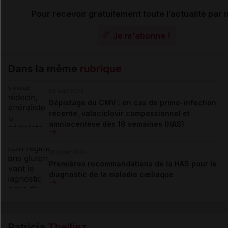
Pour recevoir gratuitement toute l’actualité par 
Je m'abonne !
Dans la même
rubrique
05 août 2026
Dépistage du CMV : en cas de primo-infection
récente, valaciclovir compassionnel et
amniocentèse dès 18 semaines (HAS)
30 juillet 2026
Premières recommandations de la HAS pour le
diagnostic de la maladie cœliaque
Patricia
Thelliez