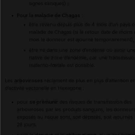
signes cliniques) ;
Pour la maladie de Chagas
:
être revenu depuis plus de 4 mois d’un pays où
maladie de Chagas (si le retour date de moins
mois le donneur est ajourné temporairement),
être né dans une zone d’endémie ou avoir un
native de zone d’endémie, car une transmissi
materno-fœtale est possible.
Les
arboviroses
réclament de plus en plus d’attention e
d’activité vectorielle en Hexagone :
pour
se prémunir
des risques de transmission des
arboviroses par les produits sanguins, les donneur
exposés au risque sont, soit dépistés, soit ajournés
28 jours.
pour la
dengue
et le
chikungunya
, si un cas humai