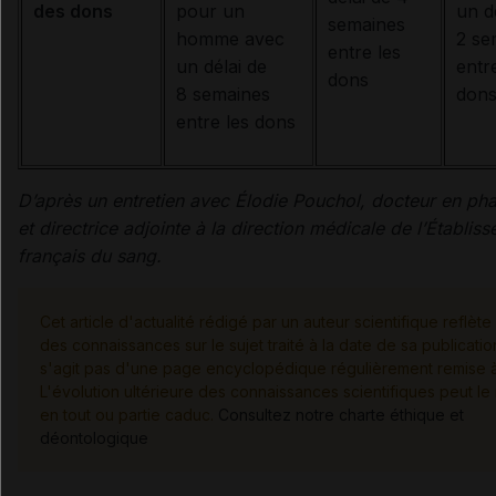
des dons
pour un
un d
semaines
homme avec
2 se
entre les
un délai de
entr
dons
8 semaines
don
entre les dons
D’après un entretien avec Élodie Pouchol, docteur en ph
et directrice adjointe à la direction médicale de l’Établis
français du sang.
Cet article d'actualité rédigé par un auteur scientifique reflète 
des connaissances sur le sujet traité à la date de sa publication
s'agit pas d'une page encyclopédique régulièrement remise à 
L'évolution ultérieure des connaissances scientifiques peut le
en tout ou partie caduc.
Consultez notre charte éthique et
déontologique