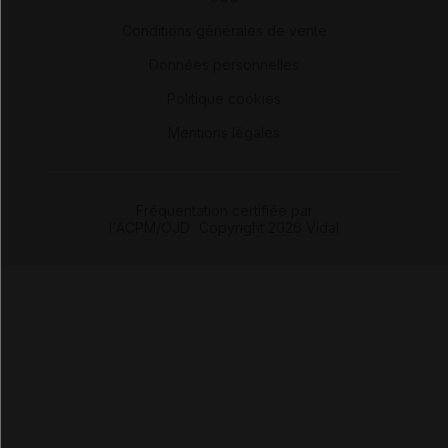
-
Conditions générales de vente
-
Données personnelles
-
Politique cookies
-
Mentions légales
Fréquentation certifiée par
l'ACPM/OJD
|
Copyright 2026 Vidal