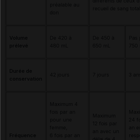
différents de ceux 
préalable au
recueil de sang tota
don
Volume
De 420 à
De 450 à
Pas 
prélevé
480 mL
650 mL
750
Durée de
42 jours
7 jours
3 an
conservation
Maximum 4
fois par an
Max
Maximum
pour une
24 f
12 fois par
femme,
an e
an avec un
Fréquence
6 fois par an
resp
délai de 4