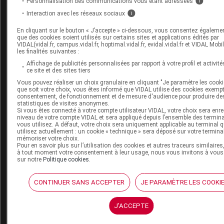
Personnalisation des communications vous étant adressées
i
ont besoin, l’État a donc confié à l’EFS une mission
Interaction avec les réseaux sociaux
i
ambitieuse : collecter chaque année 1,4 million de litres
En cliquant sur le bouton « J’accepte » ci-dessous, vous consentez égaleme
plasma pour fractionnement à partir de 2028
».
que des cookies soient utilisés sur certains sites et applications édités par
VIDAL(vidal.fr, campus.vidal.fr, hoptimal.vidal.fr, evidal.vidal.fr et VIDAL Mobi
les finalités suivantes :
Pour atteindre l’objectif de l’Ambition plasma, l’EFS œ
Affichage de publicités personnalisées par rapport à votre profil et activité
plusieurs terrains, notamment en élargissant l’offre de
ce site et des sites tiers
collecte, par exemple en ouvrant de nouvelles maison
Vous pouvez réaliser un choix granulaire en cliquant "Je paramètre les cooki
que soit votre choix, vous êtes informé que VIDAL utilise des cookies exemp
don, et en recrutant de nouveaux donneurs. Cette der
consentement, de fonctionnement et de mesure d'audience pour produire de
statistiques de visites anonymes.
démarche apparaît cruciale puisque, d’après une enqu
Si vous êtes connecté à votre compte utilisateur VIDAL, votre choix sera enre
récente, seulement 50 % de personnes interrogées dan
niveau de votre compte VIDAL et sera appliqué depuis l’ensemble des termin
vous utilisez. A défaut, votre choix sera uniquement applicable au terminal 
grand public connaissent la possibilité du don de plasm
utilisez actuellement : un cookie « technique » sera déposé sur votre termina
mémoriser votre choix.
Pour en savoir plus sur l’utilisation des cookies et autres traceurs similaires,
En 2025, ces actions ont déjà porté leurs fruits : 188 9
à tout moment votre consentement à leur usage, nous vous invitons à vous
sur notre
Politique cookies
.
donneurs de plasma, parmi lesquels 66 203 nouvellem
recrutés, ont permis que 922 605 litres de plasma soien
CONTINUER SANS ACCEPTER
JE PARAMÈTRE LES COOKI
au LFB, soit + 6,4 % par rapport à 2023.
J'ACCEPTE
En 2026, l’EFS poursuit ses efforts pour permettre d’a
la disponibilité de médicaments dérivés du sang de faç