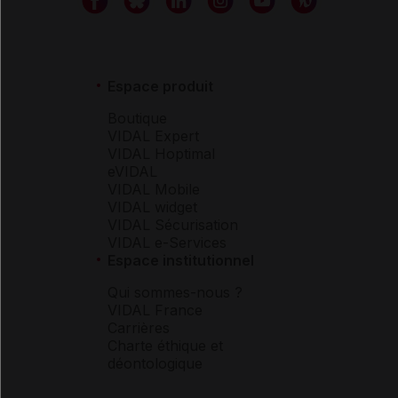
Espace produit
Boutique
VIDAL Expert
VIDAL Hoptimal
eVIDAL
VIDAL Mobile
VIDAL widget
VIDAL Sécurisation
VIDAL e-Services
Espace institutionnel
Qui sommes-nous ?
VIDAL France
Carrières
Charte éthique et
déontologique