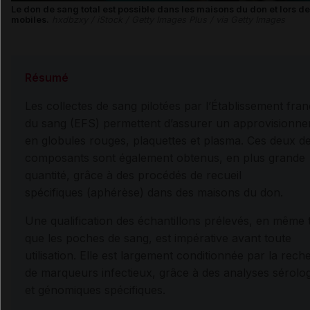
Le don de sang total est possible dans les maisons du don et lors de
mobiles.
hxdbzxy / iStock / Getty Images Plus / via Getty Images
Résumé
Les collectes de sang pilotées par l’Établissement fran
du sang (EFS) permettent d’assurer un approvisionn
en globules rouges, plaquettes et plasma. Ces deux de
composants sont également obtenus, en plus grande
quantité, grâce à des procédés de recueil
spécifiques (aphérèse) dans des maisons du don.
Une qualification des échantillons prélevés, en même
que les poches de sang, est impérative avant toute
utilisation. Elle est largement conditionnée par la rec
de marqueurs infectieux, grâce à des analyses sérolo
et génomiques spécifiques.