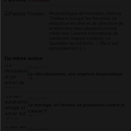
Rhumatologue de formation, Patricia
Thelliez a occupé les fonctions de
rédactrice en chef et de directrice de
la rédaction dans plusieurs revues
médicales (Journal international de
médecine, Impact médecin, Le
Quotidien du médecin…). Elle s'est
principalement (...)
Du même auteur
03 juin 2026
Le rétinoblastome, une urgence diagnostique
03 juin 2026
Le mariage, un facteur de protection contre le
cancer ?
03 juin 2026