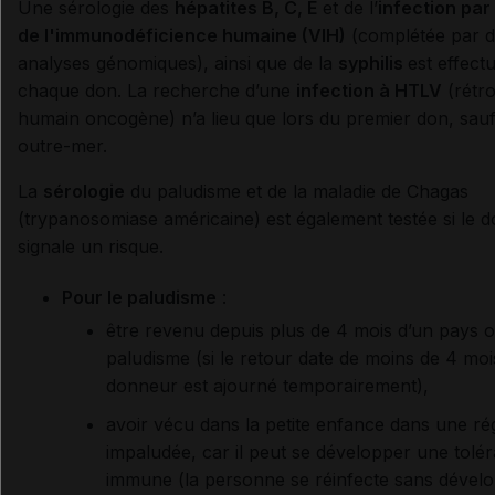
Une sérologie des
hépatites B, C
,
E
et de l’
infection par 
de l'immunodéficience humaine (VIH)
(complétée par 
analyses génomiques), ainsi que de la
syphilis
est effect
chaque don. La recherche d’une
infection à HTLV
(rétro
humain oncogène) n’a lieu que lors du premier don, sauf
outre-mer.
La
sérologie
du paludisme et de la maladie de Chagas
(trypanosomiase américaine) est également testée si le 
signale un risque.
Pour le paludisme
:
être revenu depuis plus de 4 mois d’un pays où
paludisme (si le retour date de moins de 4 moi
donneur est ajourné temporairement),
avoir vécu dans la petite enfance dans une ré
impaludée, car il peut se développer une tolé
immune (la personne se réinfecte sans dével