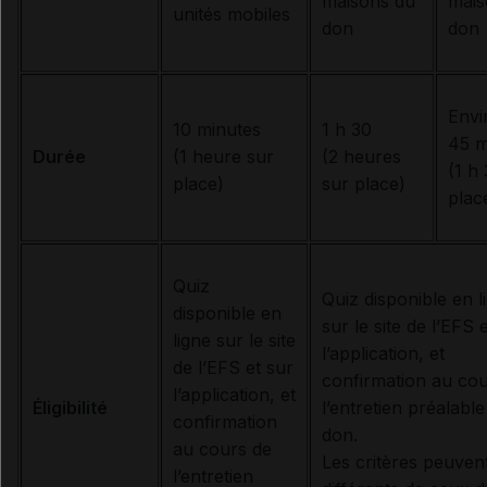
maisons du
mais
unités mobiles
don
don
Envi
10 minutes
1 h 30
45 m
Durée
(1 heure sur
(2 heures
(1 h
place)
sur place)
plac
Quiz
Quiz disponible en l
disponible en
sur le site de l’EFS 
ligne sur le site
l’application, et
de l’EFS et sur
confirmation au cou
l’application, et
Éligibilité
l’entretien préalabl
confirmation
don.
au cours de
Les critères peuvent
l’entretien