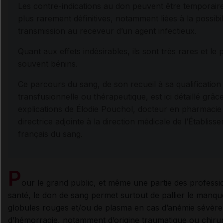
Les contre-indications au don peuvent être temporair
plus rarement définitives, notamment liées à la possibil
transmission au receveur d’un agent infectieux.
Quant aux effets indésirables, ils sont très rares et le 
souvent bénins.
Ce parcours du sang, de son recueil à sa qualification
transfusionnelle ou thérapeutique, est ici détaillé grâc
explications de Élodie Pouchol, docteur en pharmacie
directrice adjointe à la direction médicale de l’Établiss
français du sang.
P
our le grand public, et même une partie des professi
santé, le don de sang permet surtout de pallier le manqu
globules rouges et/ou de plasma en cas d’anémie sévère
d’hémorragie, notamment d’origine traumatique ou chirur