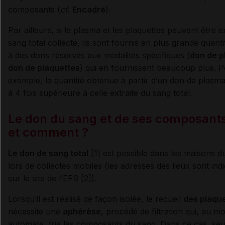
composants (
cf.
Encadré
).
Par ailleurs, si le plasma et les plaquettes peuvent être e
sang total collecté, ils sont fournis en plus grande quant
à des dons réservés aux modalités spécifiques (
don de 
don de plaquettes
) qui en fournissent beaucoup plus. 
exemple, la quantité obtenue à partir d’un don de plasma
à 4 fois supérieure à celle extraite du sang total.
Le don du sang et de ses composants
et comment ?
Le don de sang total
[1] est possible dans les maisons d
lors de collectes mobiles (les adresses des lieux sont ind
sur le site de l’EFS [2]).
Lorsqu’il est réalisé de façon isolée, le recueil
des plaqu
nécessite une
aphérèse
, procédé de filtration qui, au m
automate, trie les composants du sang. Dans ce cas, seu