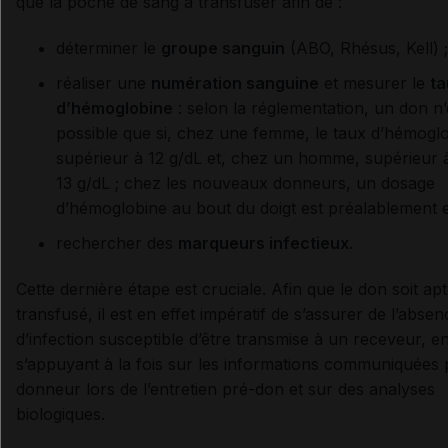
que la poche de sang à transfuser afin de :
déterminer le
groupe sanguin
(ABO, Rhésus, Kell) ;
réaliser une
numération sanguine
et mesurer le
ta
d’hémoglobine
: selon la réglementation, un don n’
possible que si, chez une femme, le taux d’hémoglo
supérieur à 12 g/dL et, chez un homme, supérieur 
13 g/dL ; chez les nouveaux donneurs, un dosage
d’hémoglobine au bout du doigt est préalablement e
rechercher des
marqueurs infectieux
.
Cette dernière étape est cruciale. Afin que le don soit apt
transfusé, il est en effet impératif de s’assurer de l’absen
d’infection susceptible d’être transmise à un receveur, e
s’appuyant à la fois sur les informations communiquées 
donneur lors de l’entretien pré-don et sur des analyses
biologiques.