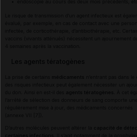
endoscopie au cours des deux mois précédents, etc
Le risque de transmission d’un agent infectieux est égal
évalué, par exemple, en cas de contact avec une perso
infectée, de corticothérapie, d’antibiothérapie, etc. Certai
vaccins (vivants atténués) nécessitent un ajournement d
4 semaines après la vaccination.
Les agents tératogènes
La prise de certains
médicaments
n’entrant pas dans le
des risques infectieux peut également nécessiter un ajo
du don. Ainsi en est-il des
agents tératogènes
. À cet ég
l’arrêté de sélection des donneurs de sang comporte une 
régulièrement mise à jour, des médicaments concernés
(annexe VII [7]).
D’autres molécules peuvent altérer la
capacité de détec
certaines infections
. Il s’agit notamment de la prophyla