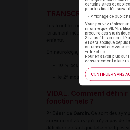
certains sites et applica
pour les finalités suivan
TRANSCRIPTION
Affichage de publicité
Vous pouvez réaliser un 
Les troubles neurologiques fonctionn
informé que VIDAL util
largement méconnues et sous-diagnost
produire des statistiqu
Si vous êtes connecté à
enfants.
et sera appliqué depuis 
au terminal que vous ut
En neurologie, les TNF représentent :
votre choix.
Pour en savoir plus sur l
consentement à leur usa
10 % des consultations ;
CONTINUER SANS A
e
le 2
motif de consultation le plu
VIDAL. Comment définir 
fonctionnels ?
Pr Béatrice Garcin.
Ce sont des sympt
surviennent alors qu'il n'y a pas de l
définition en tant que telle n'est pas 