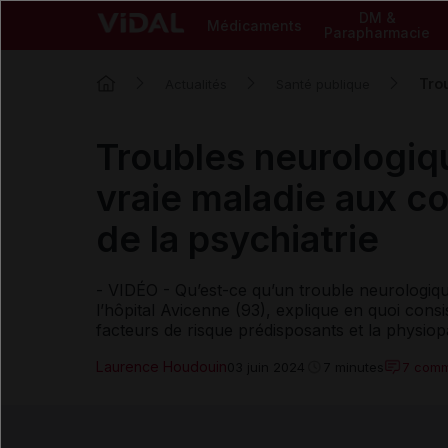
DM &
Médicaments
Parapharmacie
Trou
Actualités
Santé publique
Troubles neurologiq
vraie maladie aux co
de la psychiatrie
- VIDÉO - Qu’est-ce qu’un trouble neurologiqu
l’hôpital Avicenne (93), explique en quoi consi
facteurs de risque prédisposants et la physiop
Laurence Houdouin
7 comm
03 juin 2024
7 minutes