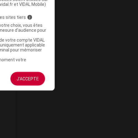
vidal.fr et VIDAL Mobile)
es sites tiers
i
votre choix, vous êtes
mesure d'audience pour
u de votre compte VIDAL
a uniquement applicable
rminal pour mémoriser
t moment votre
J'ACCEPTE