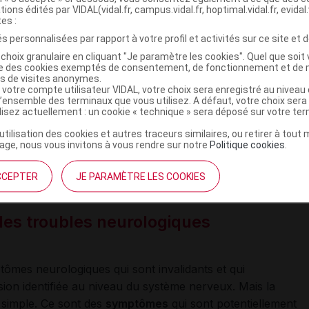
tions édités par VIDAL(vidal.fr, campus.vidal.fr, hoptimal.vidal.fr, evidal.
tes :
s personnalisées par rapport à votre profil et activités sur ce site et d
choix granulaire en cliquant "Je paramètre les cookies". Quel que soit 
els (TNF) sont des affections fréquentes, encore
ise des cookies exemptés de consentement, de fonctionnement et de 
iquées, qui concernent aussi bien les adultes que les
es de visites anonymes.
 votre compte utilisateur VIDAL, votre choix sera enregistré au nivea
l’ensemble des terminaux que vous utilisez. A défaut, votre choix ser
ilisez actuellement : un cookie « technique » sera déposé sur votre te
’utilisation des cookies et autres traceurs similaires, ou retirer à tou
ge, nous vous invitons à vous rendre sur notre
Politique cookies
.
CCEPTER
JE PARAMÈTRE LES COOKIES
s fréquent après les migraines et les céphalées.
les troubles neurologiques
ômes neurologiques qui sont invalidants et qui
ésion identifiée au niveau du système nerveux. Mais la
si simple. Ce sont des
symptômes
qui sont potentiellement