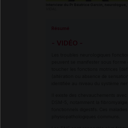
Interview du Pr Béatrice Garcin, neurologue,
VIDAL.
Résumé
- VIDÉO -
Les troubles neurologiques foncti
peuvent se manifester sous forme 
toucher les fonctions motrices (défi
(altération ou absence de sensation, 
identifiée au niveau du système ne
Il existe des chevauchements avec
DSM-5, notamment la fibromyalgie, 
fonctionnels digestifs. Ces maladi
physiopathologiques communs.