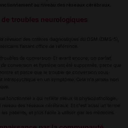
fonctionnement au niveau des réseaux cérébraux
.
 de troubles neurologiques
la révision des critères diagnostiques du DSM (DMS-5),
méricains faisant office de référence.
 troubles de conversion. Et avant encore, on parlait
s de conversion et hystérie ont été supprimés, parce que
émontré et parce que le trouble de conversion sous-
lit intrapsychique en un symptôme. Cela n'a jamais non
ique.
ue fonctionnel » qui reflète mieux la physiopathologie,
 niveau des réseaux cérébraux. Et c'est aussi un terme
es patients, et plus facile à utiliser par les médecins.
onnaissance par la communauté