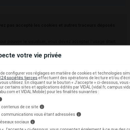
vez pas accepté les cookies et autres traceurs déposés
Pour pouvoir le visualiser, vous devez accepter l'usage étant
qui pourront être utilisées pour les finalités suivantes :
pecte votre vie privée
sociaux ;
alisées par rapport à votre profil et activités sur ce site
e configurer vos réglages en matière de cookies et technologies simil
124 sociétés tierces
effectuent des opérations de lecture et/ou d’écr
ous utilisez. En cliquant sur le bouton « J’accepte » ci-dessous, vou
ur certains sites et applications édités par VIDAL (vidal.fr, campus.vidal.
», vous ouvrez notre configurateur vous permettant
abu.com et VIDAL Mobile) pour les finalités suivantes :
et autres traceurs susmentionnés conformément à notre
i
 contenus de ce site
i
s communications vous étant adressées
i
Configurer les cookies
 réseaux sociaux
i
on « J’accepte » ci-dessous, vous consentez également à ce que des co