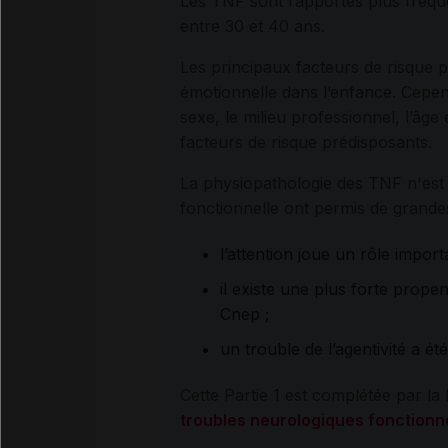
Les TNF sont rapportés plus fréq
entre 30 et 40 ans.
Les principaux facteurs de risque 
émotionnelle dans l’enfance. Cepen
sexe, le milieu professionnel, l’âge
facteurs de risque prédisposants.
La physiopathologie des TNF n'est 
fonctionnelle ont permis de grande
l’attention joue un rôle impor
il existe une plus forte prope
Cnep ;
un trouble de l’agentivité a é
Cette Partie 1 est complétée par la 
troubles neurologiques fonctionn