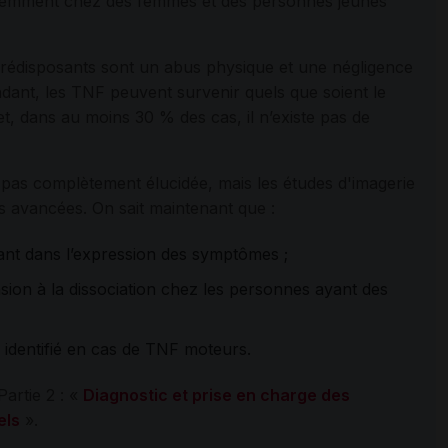
uemment chez des femmes et des personnes jeunes
prédisposants sont un abus physique et une négligence
dant, les TNF peuvent survenir quels que soient le
 et, dans au moins 30 % des cas, il n’existe pas de
pas complètement élucidée, mais les études d'imagerie
s avancées. On sait maintenant que :
tant dans l’expression des symptômes ;
nsion à la dissociation chez les personnes ayant des
té identifié en cas de TNF moteurs.
Partie 2 : «
Diagnostic et prise en charge des
els
».