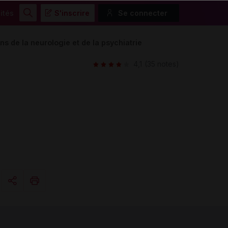
ités
S'inscrire
Se connecter
Rechercher
s de la neurologie et de la psychiatrie
4,1
(35 notes)
Copier l'url