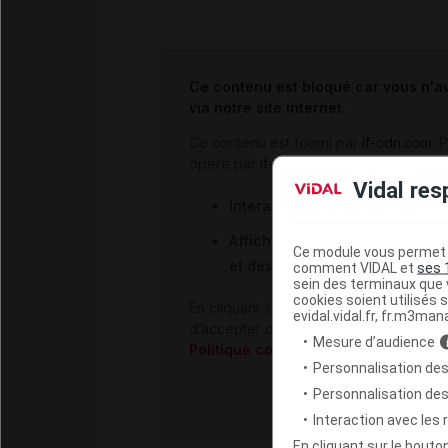
Ce contenu est bloqué car vous n'a
via notre site internet.
Ce contenu est fourni par
if-cdn.com
. 
opéré par
if-cdn.com
avec vos données, 
Vidal res
Interactions avec les réseaux 
Affichage de publicités personn
Ce module vous permet d
et des sites tiers.
comment VIDAL et
ses 
sein des terminaux que v
cookies soient utilisés s
En cliquant sur «
Configurer les cookies
evidal.vidal.fr, fr.m3man
d’accepter ou de refuser les cookies 
Mesure d’audience
Politique cookies
.
Personnalisation des
Personnalisation de
Interaction avec les
En cliquant sur le bout