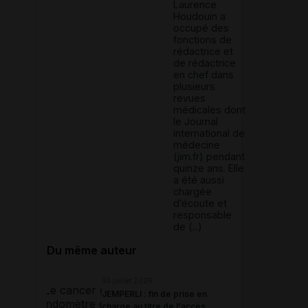
Laurence
Houdouin a
occupé des
fonctions de
rédactrice et
de rédactrice
en chef dans
plusieurs
revues
médicales dont
le Journal
international de
médecine
(jim.fr) pendant
quinze ans. Elle
a été aussi
chargée
d’écoute et
responsable
de (...)
Du même auteur
30 juillet 2026
JEMPERLI : fin de prise en
charge au titre de l'accès