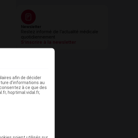
Newsletter
Restez informé de l’actualité médicale
quotidiennement
S’inscrire à la newsletter
aires afin de décider
iture d’informations au
s consentez à ce que des
fr, hoptimal.vidal.fr,
okies soient utilisés sur