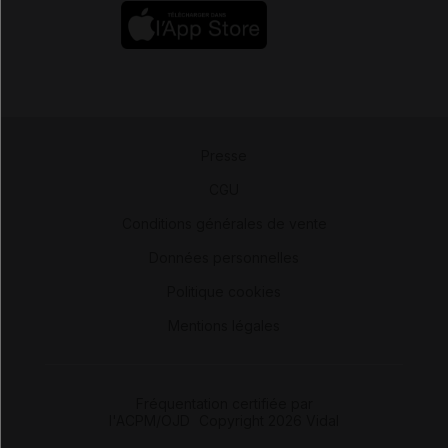
Presse
-
CGU
-
Conditions générales de vente
-
Données personnelles
-
Politique cookies
-
Mentions légales
Fréquentation certifiée par
l'ACPM/OJD
|
Copyright 2026 Vidal