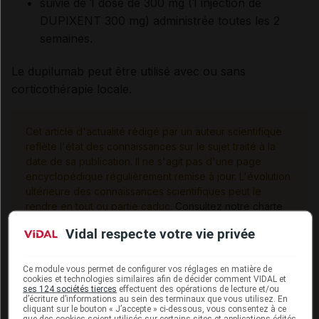
suivie de 1 dose de 300 mg (1 injection de
DUPIXENT 300 mg) administrée toutes les 2
semaines.
Le dupilumab peut être utilisé avec ou sans
corticothérapie locale.
Cet article d'actualité rédigé par un auteur scientifique
reflète l'état des connaissances sur le sujet traité à la
date de sa publication. Il ne s'agit pas d'une page
encyclopédique régulièrement remise à jour. L'évolution
ultérieure des connaissances scientifiques peut le
rendre en tout ou partie caduc.
Consultez notre charte
éthique et déontologique
Vidal respecte votre vie privée
Ce module vous permet de configurer vos réglages en matière de
cookies et technologies similaires afin de décider comment VIDAL et
ses 124 sociétés tierces
effectuent des opérations de lecture et/ou
Pour en savoir plus
d’écriture d’informations au sein des terminaux que vous utilisez. En
cliquant sur le bouton « J’accepte » ci-dessous, vous consentez à ce
que des cookies soient utilisés sur certains sites et applications édités