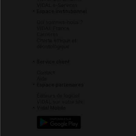
VIDAL e-Services
Espace institutionnel
Qui sommes-nous ?
VIDAL France
Carrières
Charte éthique et
déontologique
Service client
Contact
Aide
Espace partenaires
Éditeurs de logiciel
VIDAL sur votre site
Vidal Mobile