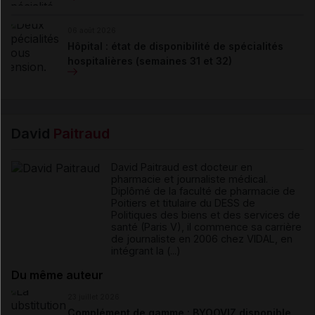
06 août 2026
Hôpital : état de disponibilité de spécialités
hospitalières (semaines 31 et 32)
David
Paitraud
David Paitraud est docteur en
pharmacie et journaliste médical.
Diplômé de la faculté de pharmacie de
Poitiers et titulaire du DESS de
Politiques des biens et des services de
santé (Paris V), il commence sa carrière
de journaliste en 2006 chez VIDAL, en
intégrant la (...)
Du même auteur
23 juillet 2026
Complément de gamme : BYOOVIZ disponible