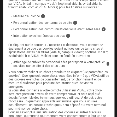
[1]
Arrêté du 25 avril 2024 modifiant la liste des
par VIDAL (vidal.fr, campus.vidal.fr, hoptimal.vidal.fr, evidal.vidal.fr,
fr.m3manabu.com et VIDAL Mobile) pour les finalités suivantes :
spécialités pharmaceutiques remboursables aux
assurés sociaux - Fiche d'information
Mesure d’audience
i
(
Journal officiel
du
thérapeutique (FIT) actualisée
Personnalisation des contenus de ce site
i
30 avril 2024, texte 13)
Personnalisation des communications vous étant adressées
i
[2]
Arrêté du 25 avril 2024 modifiant la liste des
Interaction avec les réseaux sociaux
i
spécialités pharmaceutiques agréées à l'usage des
En cliquant sur le bouton « J’accepte » ci-dessous, vous consentez
(
Journal
collectivités et divers services publics
également à ce que des cookies soient utilisés sur certains sites et
officiel
du 30 avril 2024, texte 14)
applications édités par VIDAL(vidal.fr, campus.vidal.fr, hoptimal.vidal.fr,
evidal.vidal.fr et VIDAL Mobile) pour les finalités suivantes :
[3]
Avis de la Commission de la transparence -
Affichage de publicités personnalisées par rapport à votre profil et
i
(HAS, 22
activités sur ce site et des sites tiers
DUPIXENT 300 mg et prurigo nodulaire
mars 2023)
Vous pouvez réaliser un choix granulaire en cliquant "Je paramètre les
cookies". Quel que soit votre choix, vous êtes informé que VIDAL utilise
des cookies exemptés de consentement, de fonctionnement et de
mesure d'audience pour produire des statistiques de visites
anonymes.
Si vous êtes connecté à votre compte utilisateur VIDAL, votre choix
sera enregistré au niveau de votre compte VIDAL et sera appliqué
depuis l’ensemble des terminaux que vous utilisez. A défaut, votre
Pour aller plus loin
choix sera uniquement applicable au terminal que vous utilisez
actuellement : un cookie « technique » sera déposé sur votre terminal
Consultez les monographies VIDAL
pour mémoriser votre choix.
Pour en savoir plus sur l’utilisation des cookies et autres traceurs
similaires, ou retirer à tout moment votre consentement à leur usage,