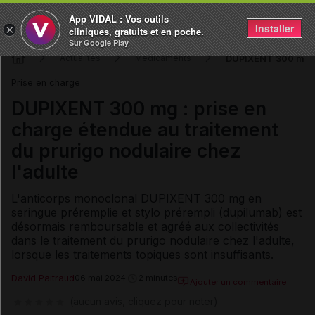
App VIDAL : Vos outils
Installer
×
cliniques, gratuits et en poche.
Sur Google Play
DUPIXENT 300 mg : p
Actualités
Médicaments
Prise en charge
DUPIXENT 300 mg : prise en
charge étendue au traitement
du prurigo nodulaire chez
l'adulte
L'anticorps monoclonal DUPIXENT 300 mg en
seringue préremplie et stylo prérempli (dupilumab) est
désormais remboursable et agréé aux collectivités
dans le traitement du prurigo nodulaire chez l'adulte,
lorsque les traitements topiques sont insuffisants.
David Paitraud
06 mai 2024
2 minutes
Ajouter un commentaire
(aucun avis, cliquez pour noter)