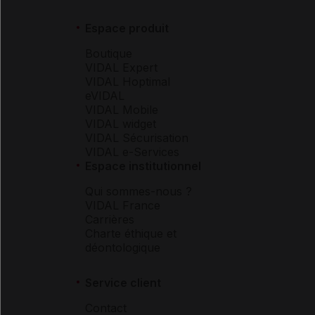
Espace produit
Boutique
VIDAL Expert
VIDAL Hoptimal
eVIDAL
VIDAL Mobile
VIDAL widget
VIDAL Sécurisation
VIDAL e-Services
Espace institutionnel
Qui sommes-nous ?
VIDAL France
Carrières
Charte éthique et
déontologique
Service client
Contact