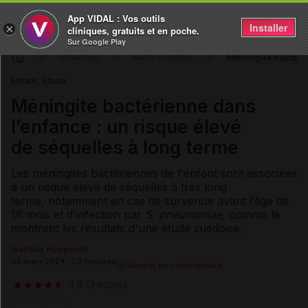
App VIDAL : Vos outils
Installer
×
cliniques, gratuits et en poche.
Sur Google Play
Méningite bactérie
Actualités
Santé publique
Enfant, Etude
Méningite bactérienne dans
l’enfance : un risque élevé
de séquelles à long terme
Les méningites bactériennes de l'enfant sont associées
à un risque élevé de séquelles à très long
terme, notamment en cas de survenue avant l’âge de
18 mois et d’infection par
S.
pneumoniae,
comme le
montrent les résultats d'une étude suédoise.
Isabelle Hoppenot
05 mars 2024
2 minutes
Ajouter un commentaire
4,3
(3 notes)