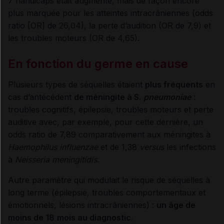
7 handicaps était augmenté, mais de façon encore
plus marquée pour les atteintes intracrâniennes (odds
ratio [OR] de 26,04), la perte d’audition (OR de 7,9) et
les troubles moteurs (OR de 4,65).
En fonction du germe en cause
Plusieurs types de séquelles étaient
plus fréquents
en
cas d’antécédent
de méningite à S.
pneumoniae
:
troubles cognitifs, épilepsie, troubles moteurs et perte
auditive avec, par exemple, pour cette dernière, un
odds ratio de 7,89 comparativement aux méningites à
Haemophilus influenzae
et de 1,38
versus
les infections
à
Neisseria meningitidis
.
Autre paramètre qui modulait le risque de séquelles à
long terme (épilepsie, troubles comportementaux et
émotionnels, lésions intracrâniennes) :
un âge de
moins de 18
mois au diagnostic
.