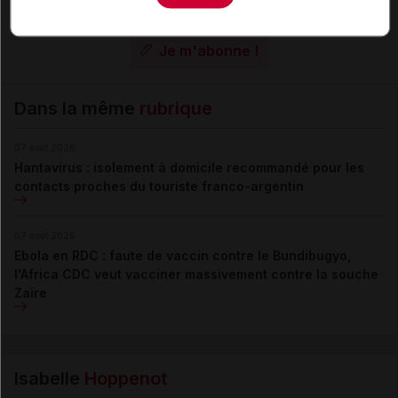
Pour recevoir gratuitement toute l’actualité par mail
Je m'abonne !
Dans la même
rubrique
07 août 2026
Hantavirus : isolement à domicile recommandé pour les
contacts proches du touriste franco-argentin
07 août 2026
Ebola en RDC : faute de vaccin contre le Bundibugyo,
l'Africa CDC veut vacciner massivement contre la souche
Zaïre
Isabelle
Hoppenot