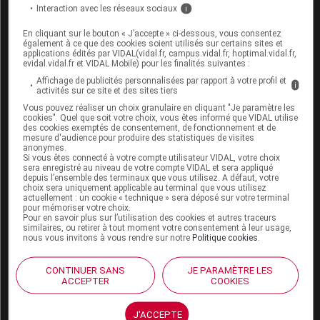
Pour en savoir plus
Interaction avec les réseaux sociaux
i
Mohanty S et al. Increased Risk of Long-Term
En cliquant sur le bouton « J’accepte » ci-dessous, vous consentez
également à ce que des cookies soient utilisés sur certains sites et
Disabilities Following Childhood Bacterial Meningitis
applications édités par VIDAL(vidal.fr, campus.vidal.fr, hoptimal.vidal.fr,
in Sweden.
JAMA Netw Open.
2024;7(1):e2352402
evidal.vidal.fr et VIDAL Mobile) pour les finalités suivantes :
Affichage de publicités personnalisées par rapport à votre profil et
i
activités sur ce site et des sites tiers
Vous pouvez réaliser un choix granulaire en cliquant "Je paramètre les
cookies". Quel que soit votre choix, vous êtes informé que VIDAL utilise
des cookies exemptés de consentement, de fonctionnement et de
Sources
mesure d'audience pour produire des statistiques de visites
anonymes.
Si vous êtes connecté à votre compte utilisateur VIDAL, votre choix
sera enregistré au niveau de votre compte VIDAL et sera appliqué
VIDAL
depuis l’ensemble des terminaux que vous utilisez. A défaut, votre
choix sera uniquement applicable au terminal que vous utilisez
actuellement : un cookie « technique » sera déposé sur votre terminal
pour mémoriser votre choix.
Pour en savoir plus sur l’utilisation des cookies et autres traceurs
similaires, ou retirer à tout moment votre consentement à leur usage,
Les commentaires sont momentanément
nous vous invitons à vous rendre sur notre
Politique cookies
.
désactivés
CONTINUER SANS
JE PARAMÈTRE LES
La publication de commentaires est
ACCEPTER
COOKIES
momentanément indisponible.
J'ACCEPTE