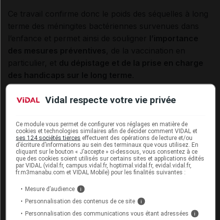
Ce travail confirme donc le poids des séquelles à long
terme des méningites bactériennes survenues dans
l’enfance et permet ainsi de souligner
l’importance
des mesures préventives
, de la vaccination en
particulier, et
du dépistage et de la prise en charge
des handicaps sur le long terme
.
Vidal respecte votre vie privée
Cet article d'actualité rédigé par un auteur scientifique
reflète l'état des connaissances sur le sujet traité à la
Ce module vous permet de configurer vos réglages en matière de
date de sa publication. Il ne s'agit pas d'une page
cookies et technologies similaires afin de décider comment VIDAL et
encyclopédique régulièrement remise à jour. L'évolution
ses 124 sociétés tierces
effectuent des opérations de lecture et/ou
d’écriture d’informations au sein des terminaux que vous utilisez. En
ultérieure des connaissances scientifiques peut le
cliquant sur le bouton « J’accepte » ci-dessous, vous consentez à ce
rendre en tout ou partie caduc.
Consultez notre charte
que des cookies soient utilisés sur certains sites et applications édités
par VIDAL (vidal.fr, campus.vidal.fr, hoptimal.vidal.fr, evidal.vidal.fr,
éthique et déontologique
fr.m3manabu.com et VIDAL Mobile) pour les finalités suivantes :
Mesure d’audience
i
Personnalisation des contenus de ce site
i
Personnalisation des communications vous étant adressées
i